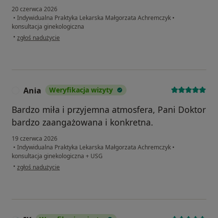
20 czerwca 2026
•
Indywidualna Praktyka Lekarska Małgorzata Achremczyk
•
konsultacja ginekologiczna
w opinii użytkownika WS
•
zgłoś nadużycie
Ania
Weryfikacja wizyty
A
Bardzo miła i przyjemna atmosfera, Pani Doktor
bardzo zaangażowana i konkretna.
19 czerwca 2026
•
Indywidualna Praktyka Lekarska Małgorzata Achremczyk
•
konsultacja ginekologiczna + USG
w opinii użytkownika Ania
•
zgłoś nadużycie