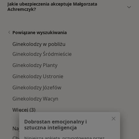
Jakie ubezpieczenia akceptuje Małgorzata
Achremczyk?
Powiązane wyszukiwania
Ginekolodzy w pobliżu
Ginekolodzy Śródmieście
Ginekolodzy Planty
Ginekolodzy Ustronie
Ginekolodzy Józefów
Ginekolodzy Wacyn
Więcej (3)
Więcej w kategorii: Ginekolodzy w pobliżu
Dobrostan emocjonalny i
sztuczna inteligencja
Najczęście leczone choroby
Choroby ginekologiczne w Radomiu
Niniejsza ankieta, przygotowana przez