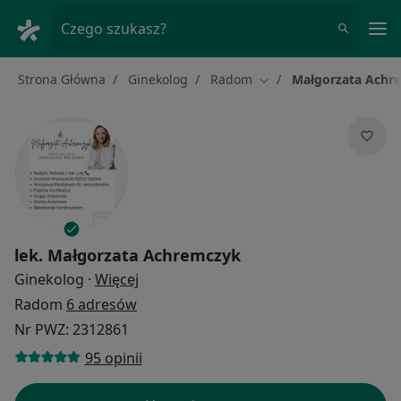
Me
Czego szukasz?
Strona Główna
Ginekolog
Radom
Małgorzata Achr
Zmień miasto
lek.
Małgorzata Achremczyk
O specjalizacjach
Ginekolog
·
Więcej
Radom
6 adresów
Nr PWZ: 2312861
95 opinii