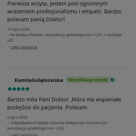
Pierwsza wizyta, jestem pod ogromnym
wrażeniem profesjonalizmu i empatii. Bardzo
polecam panią Doktor!
15 lipca 2026
•
Ka-Medica Piastów
•
konsultacja ginekologiczna + USG + cytologia
LBC
w opinii użytkownika Joanna
•
zgłoś nadużycie
KamilaGołębiowska
Weryfikacja wizyty
K
Bardzo miła Pani Doktor ,która ma wspaniałe
podejście do pacjenta .Polecam
6 lipca 2026
•
Indywidualna Praktyka Lekarska Małgorzata Achremczyk
•
konsultacja ginekologiczna + USG
w opinii użytkownika KamilaGołębiowska
•
zgłoś nadużycie