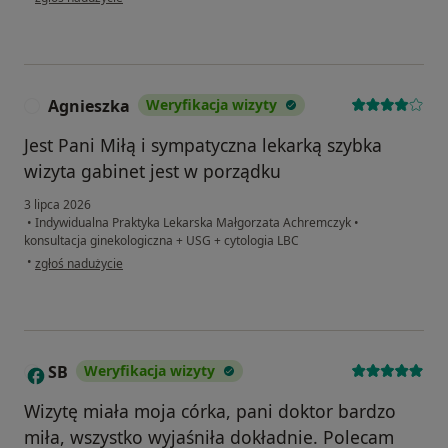
Agnieszka
Weryfikacja wizyty
A
Jest Pani Miłą i sympatyczna lekarką szybka
wizyta gabinet jest w porządku
3 lipca 2026
•
Indywidualna Praktyka Lekarska Małgorzata Achremczyk
•
konsultacja ginekologiczna + USG + cytologia LBC
w opinii użytkownika Agnieszka
•
zgłoś nadużycie
SB
Weryfikacja wizyty
S
Wizytę miała moja córka, pani doktor bardzo
miła, wszystko wyjaśniła dokładnie. Polecam