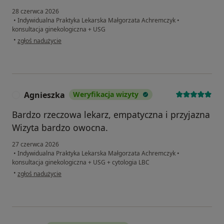
28 czerwca 2026
•
Indywidualna Praktyka Lekarska Małgorzata Achremczyk
•
konsultacja ginekologiczna + USG
w opinii użytkownika SB
•
zgłoś nadużycie
Agnieszka
Weryfikacja wizyty
A
Bardzo rzeczowa lekarz, empatyczna i przyjazna
Wizyta bardzo owocna.
27 czerwca 2026
•
Indywidualna Praktyka Lekarska Małgorzata Achremczyk
•
konsultacja ginekologiczna + USG + cytologia LBC
w opinii użytkownika Agnieszka
•
zgłoś nadużycie