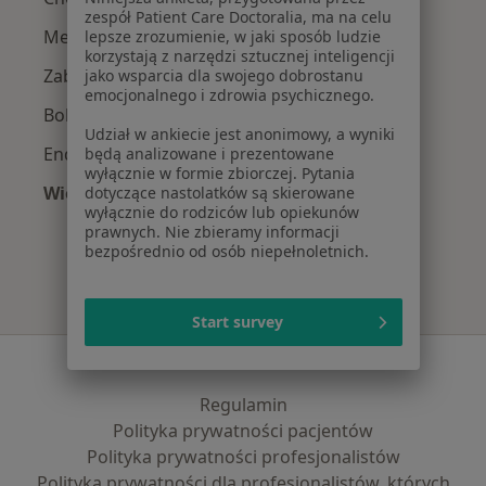
zespół Patient Care Doctoralia, ma na celu
Menopauza w Radomiu
lepsze zrozumienie, w jaki sposób ludzie
korzystają z narzędzi sztucznej inteligencji
Zaburzenia miesiączkowania w Radomiu
jako wsparcia dla swojego dobrostanu
emocjonalnego i zdrowia psychicznego.
Bolesne miesiączkowanie w Radomiu
Udział w ankiecie jest anonimowy, a wyniki
Endometrioza w Radomiu
będą analizowane i prezentowane
wyłącznie w formie zbiorczej. Pytania
Więcej (15)
dotyczące nastolatków są skierowane
wyłącznie do rodziców lub opiekunów
Więcej w kategorii: Najczęście leczone chorob
prawnych. Nie zbieramy informacji
bezpośrednio od osób niepełnoletnich.
Start survey
Serwis
Regulamin
Polityka prywatności pacjentów
Polityka prywatności profesjonalistów
Polityka prywatności dla profesjonalistów, których