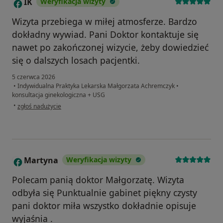
IK
Weryfikacja wizyty
I
Wizyta przebiega w miłej atmosferze. Bardzo
dokładny wywiad. Pani Doktor kontaktuje się
nawet po zakończonej wizycie, żeby dowiedzieć
się o dalszych losach pacjentki.
5 czerwca 2026
•
Indywidualna Praktyka Lekarska Małgorzata Achremczyk
•
konsultacja ginekologiczna + USG
w opinii użytkownika IK
•
zgłoś nadużycie
Martyna
Weryfikacja wizyty
M
Polecam panią doktor Małgorzatę. Wizyta
odbyła się Punktualnie gabinet piękny czysty
pani doktor miła wszystko dokładnie opisuje
wyjaśnia .