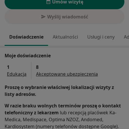
Umów wizytę
Wyślij wiadomość
Doświadczenie
Aktualności
Usługi i ceny
Ad
Moje doświadczenie
1
8
Edukacja
Akceptowane ubezpieczenia
Proszę o wybranie właściwej lokalizacji wizyty z
listy adresów.
W razie braku wolnych terminów proszę o kontakt
telefoniczny z lekarzem
lub recepcją placówek Ka-
Medica, Medispace, Optima NZOZ, Andomed,
Kardiosystem (numery telefonów dostępne Google).