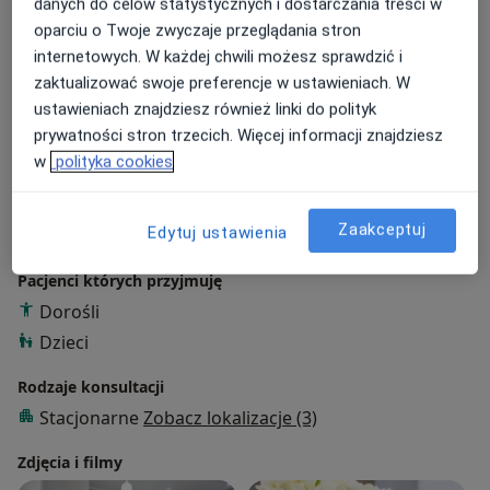
danych do celów statystycznych i dostarczania treści w
O mnie
więcej
oparciu o Twoje zwyczaje przeglądania stron
internetowych. W każdej chwili możesz sprawdzić i
Zakres porad
zaktualizować swoje preferencje w ustawieniach. W
Położnictwo i ginekologia
ustawieniach znajdziesz również linki do polityk
prywatności stron trzecich. Więcej informacji znajdziesz
Główne obszary pomocy
w
polityka cookies
Patologia ciąży
Nadciśnienie tętnicze w ciąży
Cukrzyca ciążowa
Zaburzenia miesiączkowania
a11y_sr_mor
Zespół napięcia przedmiesiączkowego
+10
Zaakceptuj
Edytuj ustawienia
Pacjenci których przyjmuję
Dorośli
Dzieci
Rodzaje konsultacji
Stacjonarne
Zobacz lokalizacje (3)
Zdjęcia i filmy