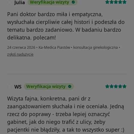
Julia
Weryfikacja wizyty
J
Pani doktor bardzo miła i empatyczna,
wysłuchała cierpliwie całej histori i podeszła do
tematu bardzo zadaniowo. W badaniu bardzo
delikatna. polecam!
24 czerwca 2026
•
Ka-Medica Piastów
•
konsultacja ginekologiczna
•
w opinii użytkownika Julia
zgłoś nadużycie
WS
Weryfikacja wizyty
W
Wizyta fajna, konkretna, pani dr z
zaangażowaniem słuchała i nie oceniała. Jedną
rzecz do poprawy - trzeba lepiej oznaczyć
gabinet, jak do niego trafić z ulicy, żeby
pacjentki nie błądziły, a tak to wszystko super :)