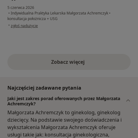
5 czerwca 2026
•
Indywidualna Praktyka Lekarska Małgorzata Achremczyk
•
konsultacja położnicza + USG
w opinii użytkownika Martyna
•
zgłoś nadużycie
Zobacz więcej
opinie powyżej
Najczęściej zadawane pytania
Jaki jest zakres porad oferowanych przez Małgorzata
Achremczyk?
Małgorzata Achremczyk to ginekolog, ginekolog
dziecięcy. Na podstawie swojego doświadczenia i
wykształcenia Małgorzata Achremczyk oferuje
usługi takie jak: konsultacja ginekologiczna,