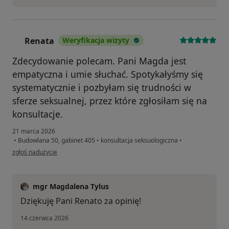
Renata
Weryfikacja wizyty
R
Zdecydowanie polecam. Pani Magda jest
empatyczna i umie słuchać. Spotykałyśmy się
systematycznie i pozbyłam się trudności w
sferze seksualnej, przez które zgłosiłam się na
konsultacje.
21 marca 2026
•
Budowlana 50, gabinet 405
•
konsultacja seksuologiczna
•
w opinii użytkownika Renata
zgłoś nadużycie
mgr Magdalena Tylus
Dziękuję Pani Renato za opinię!
14 czerwca 2026