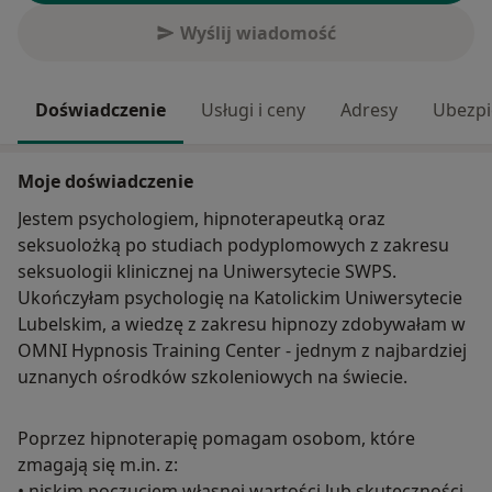
Wyślij wiadomość
Doświadczenie
Usługi i ceny
Adresy
Ubezpi
Moje doświadczenie
Jestem psychologiem, hipnoterapeutką oraz
seksuolożką po studiach podyplomowych z zakresu
seksuologii klinicznej na Uniwersytecie SWPS.
Ukończyłam psychologię na Katolickim Uniwersytecie
Lubelskim, a wiedzę z zakresu hipnozy zdobywałam w
OMNI Hypnosis Training Center - jednym z najbardziej
uznanych ośrodków szkoleniowych na świecie.
Poprzez hipnoterapię pomagam osobom, które
zmagają się m.in. z:
• niskim poczuciem własnej wartości lub skuteczności,