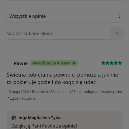
Szukaj w opiniach
Paweł
Weryfikacja wizyty
P
Świetna kobieta,na pewno ci pomoże,a jak nie
to pokieruje gdzie i do kogo się udać
13 maja 2026
•
Budowlana 50, gabinet 405
•
konsultacja seksuologiczna
w opinii użytkownika Paweł
•
zgłoś nadużycie
mgr Magdalena Tylus
Dziękuję Pani Pawle za opinię!