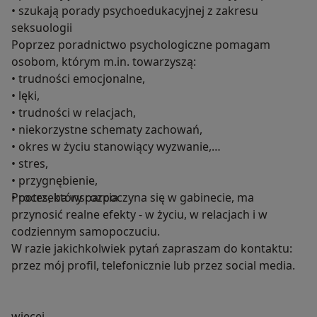
• szukają porady psychoedukacyjnej z zakresu
seksuologii
Poprzez poradnictwo psychologiczne pomagam
osobom, którym m.in. towarzyszą:
• trudności emocjonalne,
• lęki,
• trudności w relacjach,
• niekorzystne schematy zachowań,
• okres w życiu stanowiący wyzwanie,
• stres,
• przygnębienie,
• potrzeba wsparcia
Proces, który rozpoczyna się w gabinecie, ma
przynosić realne efekty - w życiu, w relacjach i w
codziennym samopoczuciu.
W razie jakichkolwiek pytań zapraszam do kontaktu:
przez mój profil, telefonicznie lub przez social media.
O mnie
więcej