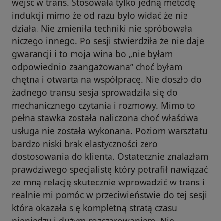
wejść w trans. Stosowała tylko jedną metodę
indukcji mimo że od razu było widać że nie
działa. Nie zmieniła techniki nie spróbowała
niczego innego. Po sesji stwierdziła że nie daje
gwarancji i to moja wina bo „nie byłam
odpowiednio zaangażowana” choć byłam
chętna i otwarta na współpracę. Nie doszło do
żadnego transu sesja sprowadziła się do
mechanicznego czytania i rozmowy. Mimo to
pełna stawka została naliczona choć właściwa
usługa nie została wykonana. Poziom warsztatu
bardzo niski brak elastyczności zero
dostosowania do klienta. Ostatecznie znalazłam
prawdziwego specjalistę który potrafił nawiązać
ze mną relację skutecznie wprowadzić w trans i
realnie mi pomóc w przeciwieństwie do tej sesji
która okazała się kompletną stratą czasu
pieniędzy i dużym rozczarowaniem. Nie