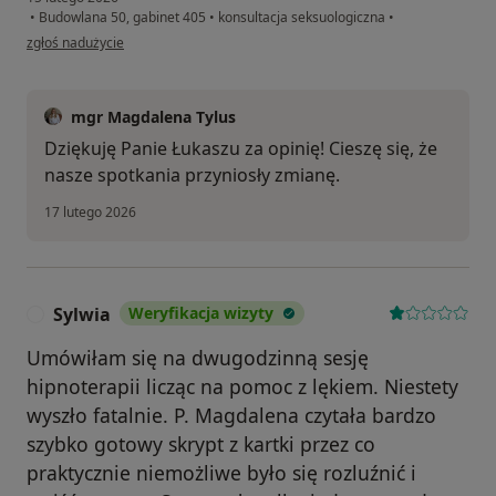
•
Budowlana 50, gabinet 405
•
konsultacja seksuologiczna
•
w opinii użytkownika Łukasz
zgłoś nadużycie
mgr Magdalena Tylus
Dziękuję Panie Łukaszu za opinię! Cieszę się, że
nasze spotkania przyniosły zmianę.
17 lutego 2026
Sylwia
Weryfikacja wizyty
S
Umówiłam się na dwugodzinną sesję
hipnoterapii licząc na pomoc z lękiem. Niestety
wyszło fatalnie. P. Magdalena czytała bardzo
szybko gotowy skrypt z kartki przez co
praktycznie niemożliwe było się rozluźnić i