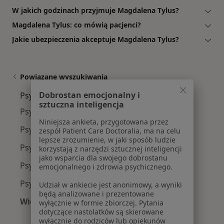
W jakich godzinach przyjmuje Magdalena Tylus?
Magdalena Tylus: co mówią pacjenci?
Jakie ubezpieczenia akceptuje Magdalena Tylus?
Powiązane wyszukiwania
Dobrostan emocjonalny i
Psycholodzy w pobliżu
sztuczna inteligencja
Psycholodzy Czuby
Niniejsza ankieta, przygotowana przez
Psycholodzy Sławin
zespół Patient Care Doctoralia, ma na celu
lepsze zrozumienie, w jaki sposób ludzie
Psycholodzy Osiedle Bronowice Iii - Maki
korzystają z narzędzi sztucznej inteligencji
jako wsparcia dla swojego dobrostanu
Psycholodzy Węglin Południowy
emocjonalnego i zdrowia psychicznego.
Psycholodzy Węglin-Południe
Udział w ankiecie jest anonimowy, a wyniki
będą analizowane i prezentowane
Więcej (3)
wyłącznie w formie zbiorczej. Pytania
dotyczące nastolatków są skierowane
Więcej w kategorii: Psycholodzy w pobliżu
wyłącznie do rodziców lub opiekunów