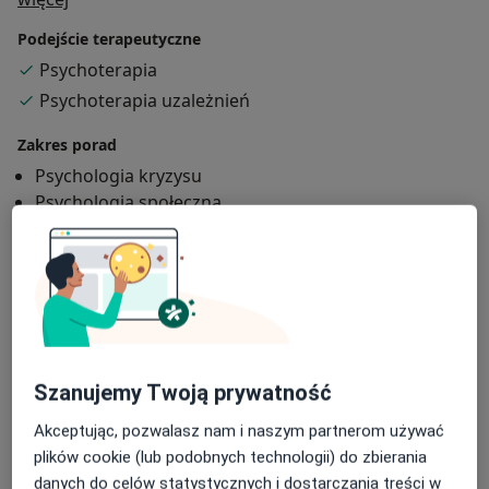
Podejście terapeutyczne
Psychoterapia
Psychoterapia uzależnień
Zakres porad
Psychologia kryzysu
Psychologia społeczna
Psychosomatyka
Seksuologia
Pokaż więcej
Główne obszary pomocy
Zaburzenia emocjonalne
Zaburzenia lękowe
Zaburzenia nastroju
Bezsenność
Szanujemy Twoją prywatność
a11y_sr_more_diseases
Zaburzenia seksualne
+18
Akceptując, pozwalasz nam i naszym partnerom używać
plików cookie (lub podobnych technologii) do zbierania
Pacjenci których przyjmuję
danych do celów statystycznych i dostarczania treści w