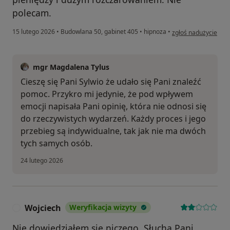
polecam.
w opinii użytkownika
15 lutego 2026
•
Budowlana 50, gabinet 405
•
hipnoza
•
zgłoś nadużycie
mgr Magdalena Tylus
Cieszę się Pani Sylwio że udało się Pani znaleźć
pomoc. Przykro mi jedynie, że pod wpływem
emocji napisała Pani opinię, która nie odnosi się
do rzeczywistych wydarzeń. Każdy proces i jego
przebieg są indywidualne, tak jak nie ma dwóch
tych samych osób.
24 lutego 2026
Wojciech
Weryfikacja wizyty
W
Nie dowiedziałem się niczego. Słucha Pani