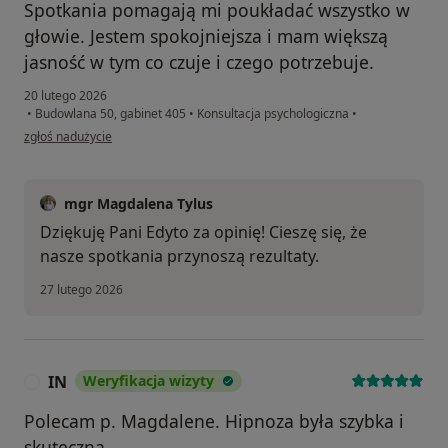
Spotkania pomagają mi poukładać wszystko w
głowie. Jestem spokojniejsza i mam większą
jasność w tym co czuje i czego potrzebuje.
20 lutego 2026
•
Budowlana 50, gabinet 405
•
Konsultacja psychologiczna
•
w opinii użytkownika Edyta
zgłoś nadużycie
mgr Magdalena Tylus
Dziękuję Pani Edyto za opinię! Cieszę się, że
nasze spotkania przynoszą rezultaty.
27 lutego 2026
IN
Weryfikacja wizyty
I
Polecam p. Magdalene. Hipnoza była szybka i
skuteczna.