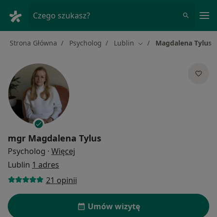
Me
Czego szukasz?
Strona Główna
Psycholog
Lublin
Magdalena Tylus
Zmień miasto
mgr
Magdalena Tylus
O specjalizacjach
Psycholog
·
Więcej
Lublin
1 adres
21 opinii
Umów wizytę