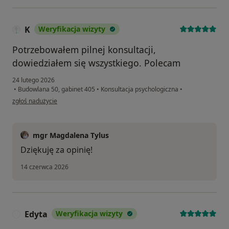
K
Weryfikacja wizyty
Potrzebowałem pilnej konsultacji,
dowiedziałem się wszystkiego. Polecam
24 lutego 2026
•
Budowlana 50, gabinet 405
•
Konsultacja psychologiczna
•
w opinii użytkownika K
zgłoś nadużycie
mgr Magdalena Tylus
Dziękuję za opinię!
14 czerwca 2026
Edyta
Weryfikacja wizyty
E