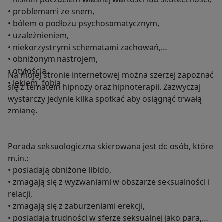
• problemami ze snem,
• bólem o podłożu psychosomatycznym,
• uzależnieniem,
• niekorzystnymi schematami zachowań,
• obniżonym nastrojem,
• otyłością,
Na mojej stronie internetowej można szerzej zapoznać
• lękiem, fobią
się z tematem hipnozy oraz hipnoterapii. Zazwyczaj
wystarczy jedynie kilka spotkać aby osiągnąć trwałą
zmianę.
Porada seksuologiczna skierowana jest do osób, które
m.in.:
• posiadają obniżone libido,
• zmagają się z wyzwaniami w obszarze seksualności i
relacji,
• zmagają się z zaburzeniami erekcji,
• posiadają trudności w sferze seksualnej jako para,