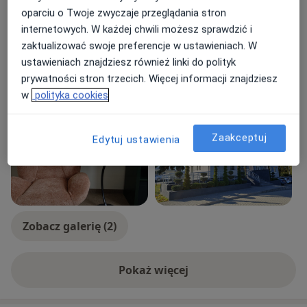
Dorośli (Tylko pod niektórymi adresami)
oparciu o Twoje zwyczaje przeglądania stron
internetowych. W każdej chwili możesz sprawdzić i
Rodzaje konsultacji
zaktualizować swoje preferencje w ustawieniach. W
Stacjonarne
Zobacz lokalizacje (1)
ustawieniach znajdziesz również linki do polityk
Konsultacje online
Zobacz kalendarz online
prywatności stron trzecich. Więcej informacji znajdziesz
w
polityka cookies
Zdjęcia i filmy
Zaakceptuj
Edytuj ustawienia
Zobacz galerię (2)
Pokaż więcej
o doświadczeniu