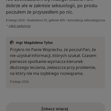
dobrze ale w zakresie seksuologii, po prostu
poczułem że przyszedłem po nic.
8 lutego 2026
•
Budowlana 50, gabinet 405
•
konsultacja seksuologiczna
w opinii użytkownika Wojciech
•
zgłoś nadużycie
mgr Magdalena Tylus
Przykro mi Panie Wojciechu, że poczuł Pan, że
nie uzyskał informacji, których szukał. Czasem
pierwsze spotkanie wyznacza kierunek
dłuższego leczenia, zwłaszcza przy problemie,
na który nie ma szybkiego rozwiązania.
9 lutego 2026
Zobacz więcej