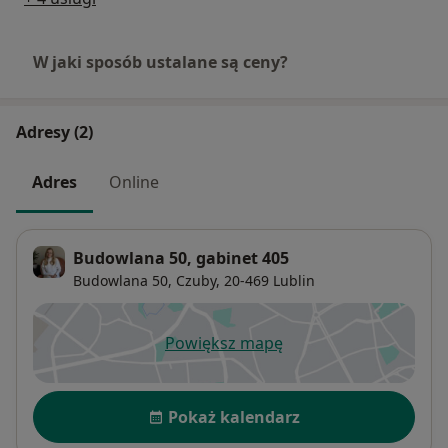
W jaki sposób ustalane są ceny?
Adresy (2)
Adres
Online
Budowlana 50, gabinet 405
Budowlana 50,
Czuby
, 20-469
Lublin
Powiększ mapę
otwiera się w nowej karcie
Dostępność
Pokaż kalendarz