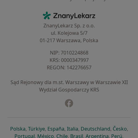
Kontakt
ZnanyLekarz - Strona główna
ZnanyLekarz Sp. z o.o.
ul. Kolejowa 5/7
01-217 Warszawa, Polska
NIP: ⁠7010224868
KRS: ⁠0000347997
REGON: ⁠142276657
Sąd Rejonowy dla m.st. Warszawy w Warszawie XII
Wydział Gospodarczy KRS
Facebook
otwiera się w nowej karcie
otwiera się w nowej karcie
otwiera się w nowej karcie
otwiera się w nowej karcie
otwiera się w nowej karci
otwiera się
otwi
Polska
,
Türkiye
,
España
,
Italia
,
Deutschland
,
Česko
,
otwiera się w nowej karcie
otwiera się w nowej karcie
otwiera się w nowej karcie
otwiera się w nowej kar
otwiera się 
otwier
Portugal
,
México
,
Chile
,
Brasil
,
Argentina
,
Perú
,