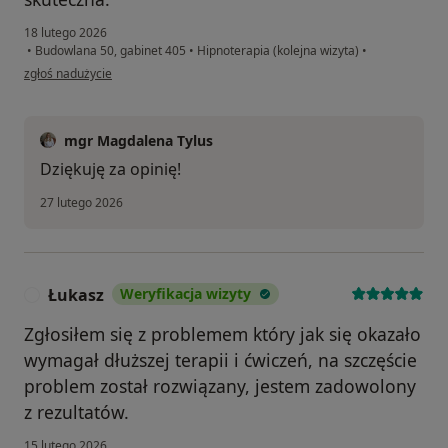
18 lutego 2026
•
Budowlana 50, gabinet 405
•
Hipnoterapia (kolejna wizyta)
•
w opinii użytkownika IN
zgłoś nadużycie
mgr Magdalena Tylus
Dziękuję za opinię!
27 lutego 2026
Łukasz
Weryfikacja wizyty
Ł
Zgłosiłem się z problemem który jak się okazało
wymagał dłuższej terapii i ćwiczeń, na szczęście
problem został rozwiązany, jestem zadowolony
z rezultatów.
15 lutego 2026