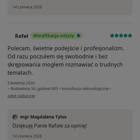
14 czerwca 2026
Rafał
Weryfikacja wizyty
R
Polecam, świetne podejście i profesjonalizm.
Od razu poczułem się swobodnie i bez
skrępowania mogłem rozmawiać o trudnych
tematach.
9 kwietnia 2026
•
Budowlana 50, gabinet 405
•
konsultacja seksuologiczna
•
w opinii użytkownika Rafał
zgłoś nadużycie
mgr Magdalena Tylus
Dziękuję Panie Rafale za opinię!
14 czerwca 2026