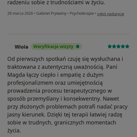
radzeniu sobie z trudnościami w życiu.
w opinii użytkownika J
28 marca 2026
•
Gabinet Prywatny
•
Psychoterapia
•
zgłoś nadużycie
Wiola
Weryfikacja wizyty
W
Od pierwszych spotkań czuję się wysłuchana i
traktowana z autentyczną uważnością. Pani
Magda łączy ciepło i empatię z dużym
profesjonalizmem oraz umiejętnością
prowadzenia procesu terapeutycznego w
sposób przemyślany i konsekwentny. Nawet
przy złożonych problemach potrafi nadać pracy
jasny kierunek. Dzięki tej terapii łatwiej radzę
sobie w trudnych, granicznych momentach
życia.