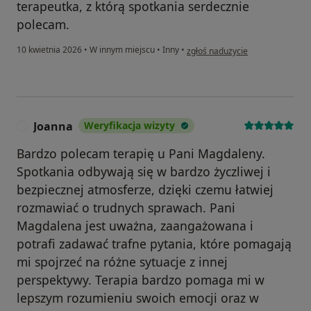
terapeutka, z którą spotkania serdecznie
polecam.
w opinii użytkownika O.S.
10 kwietnia 2026
•
W innym miejscu
•
Inny
•
zgłoś nadużycie
Joanna
Weryfikacja wizyty
J
Bardzo polecam terapię u Pani Magdaleny.
Spotkania odbywają się w bardzo życzliwej i
bezpiecznej atmosferze, dzięki czemu łatwiej
rozmawiać o trudnych sprawach. Pani
Magdalena jest uważna, zaangażowana i
potrafi zadawać trafne pytania, które pomagają
mi spojrzeć na różne sytuacje z innej
perspektywy. Terapia bardzo pomaga mi w
lepszym rozumieniu swoich emocji oraz w