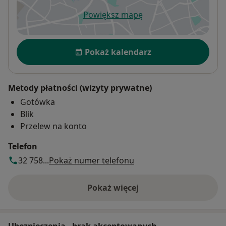
Powiększ mapę
otwiera się w nowej karcie
Dostępność
Pokaż kalendarz
Metody płatności (wizyty prywatne)
Gotówka
Blik
Przelew na konto
Telefon
32 758...
Pokaż numer telefonu
Pokaż więcej
o adresie
Ubezpieczenia - brak akceptowanych