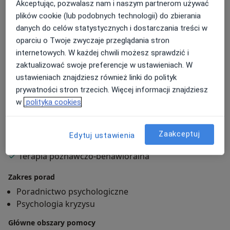
Akceptując, pozwalasz nam i naszym partnerom używać
bezpieczną i wspierającą atmosferę.
plików cookie (lub podobnych technologii) do zbierania
Pracuję w ramach spotkań indywidualnych z osobami
danych do celów statystycznych i dostarczania treści w
dorosłymi. Nieustannie rozwijam się poprzez szkolenia
oparciu o Twoje zwyczaje przeglądania stron
i kursy. Swoją pracę poddaję regularnej superwizji.
internetowych. W każdej chwili możesz sprawdzić i
zaktualizować swoje preferencje w ustawieniach. W
W razie jakichkolwiek pytań - serdecznie proszę o
ustawieniach znajdziesz również linki do polityk
wiadomość.
prywatności stron trzecich. Więcej informacji znajdziesz
w
polityka cookies
O mnie
więcej
Podejście terapeutyczne
Zaakceptuj
Edytuj ustawienia
Terapia behawioralna
Terapia poznawczo-behawioralna
Zakres porad
Poradnictwo psychologiczne
Psychologia kryzysu
Główne obszary pomocy