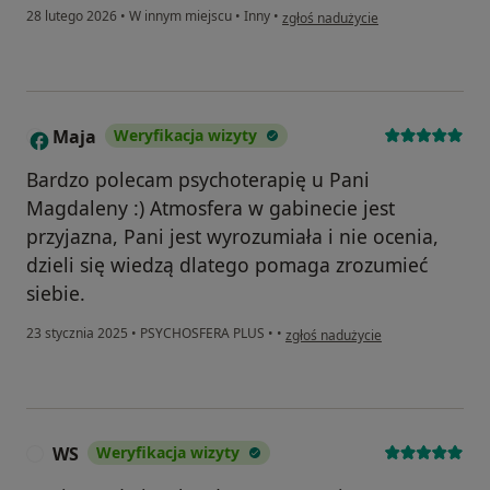
w opinii użytkownika Wiola
28 lutego 2026
•
W innym miejscu
•
Inny
•
zgłoś nadużycie
Maja
Weryfikacja wizyty
M
Bardzo polecam psychoterapię u Pani
Magdaleny :) Atmosfera w gabinecie jest
przyjazna, Pani jest wyrozumiała i nie ocenia,
dzieli się wiedzą dlatego pomaga zrozumieć
siebie.
w opinii użytkownika Maja
23 stycznia 2025
•
PSYCHOSFERA PLUS
•
•
zgłoś nadużycie
WS
Weryfikacja wizyty
W