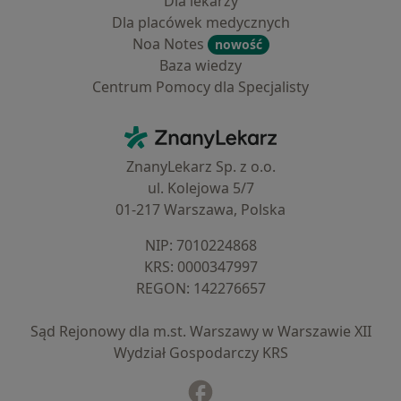
Dla lekarzy
Dla placówek medycznych
Noa Notes
nowość
Baza wiedzy
Centrum Pomocy dla Specjalisty
Kontakt
ZnanyLekarz - Strona główna
ZnanyLekarz Sp. z o.o.
ul. Kolejowa 5/7
01-217 Warszawa, Polska
NIP: ⁠7010224868
KRS: ⁠0000347997
REGON: ⁠142276657
Sąd Rejonowy dla m.st. Warszawy w Warszawie XII
Wydział Gospodarczy KRS
Facebook
otwiera się w nowej karcie