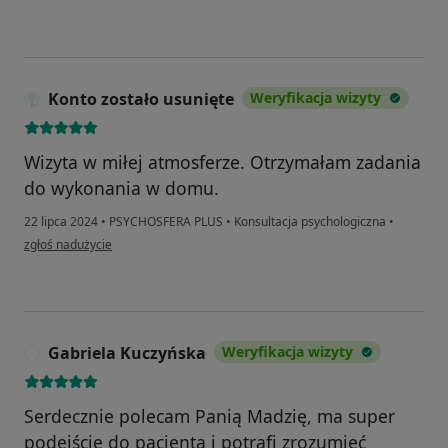
Konto zostało usunięte
Weryfikacja wizyty
Wizyta w miłej atmosferze. Otrzymałam zadania
do wykonania w domu.
22 lipca 2024
•
PSYCHOSFERA PLUS
•
Konsultacja psychologiczna
•
w opinii użytkownika Konto zostało usunięte
zgłoś nadużycie
Gabriela Kuczyńska
Weryfikacja wizyty
G
Serdecznie polecam Panią Madzię, ma super
podejście do pacjenta i potrafi zrozumieć