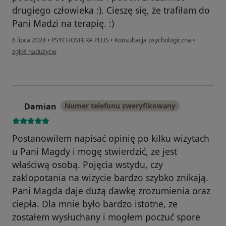
drugiego człowieka :). Cieszę się, że trafiłam do
Pani Madzi na terapię. :)
6 lipca 2024
•
PSYCHOSFERA PLUS
•
Konsultacja psychologiczna
•
w opinii użytkownika Gabriela Kuczyńska
zgłoś nadużycie
Damian
Numer telefonu zweryfikowany
D
Postanowilem napisać opinię po kilku wizytach
u Pani Magdy i mogę stwierdzić, ze jest
właściwą osobą. Pojęcia wstydu, czy
zaklopotania na wizycie bardzo szybko znikają.
Pani Magda daje dużą dawkę zrozumienia oraz
ciepła. Dla mnie było bardzo istotne, ze
zostałem wysłuchany i mogłem poczuć spore