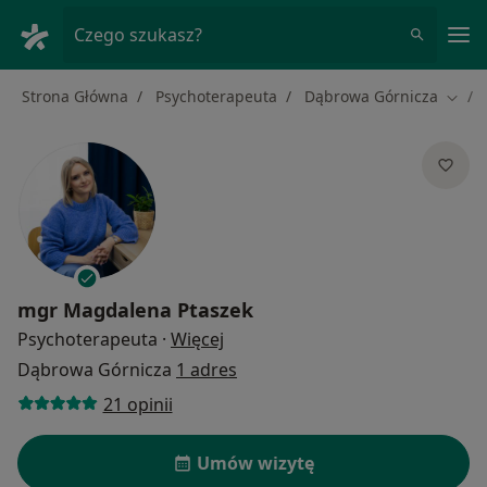
Me
Czego szukasz?
Strona Główna
Psychoterapeuta
Dąbrowa Górnicza
Zmień
mgr
Magdalena Ptaszek
O specjalizacjach
Psychoterapeuta
·
Więcej
Dąbrowa Górnicza
1 adres
21 opinii
Umów wizytę