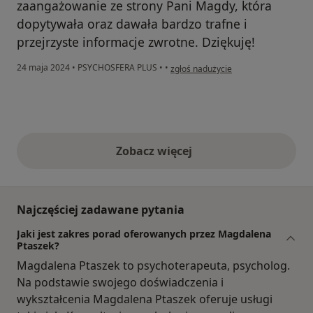
zaangażowanie ze strony Pani Magdy, która
dopytywała oraz dawała bardzo trafne i
przejrzyste informacje zwrotne. Dziękuję!
w opinii użytkownika Damian
24 maja 2024
•
PSYCHOSFERA PLUS
•
•
zgłoś nadużycie
Zobacz więcej
opinie powyżej
Najczęściej zadawane pytania
Jaki jest zakres porad oferowanych przez Magdalena
Ptaszek?
Magdalena Ptaszek to psychoterapeuta, psycholog.
Na podstawie swojego doświadczenia i
wykształcenia Magdalena Ptaszek oferuje usługi