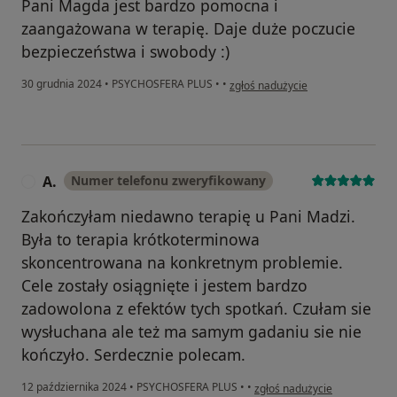
Pani Magda jest bardzo pomocna i
zaangażowana w terapię. Daje duże poczucie
bezpieczeństwa i swobody :)
w opinii użytkownika WS
30 grudnia 2024
•
PSYCHOSFERA PLUS
•
•
zgłoś nadużycie
A.
Numer telefonu zweryfikowany
A
Zakończyłam niedawno terapię u Pani Madzi.
Była to terapia krótkoterminowa
skoncentrowana na konkretnym problemie.
Cele zostały osiągnięte i jestem bardzo
zadowolona z efektów tych spotkań. Czułam sie
wysłuchana ale też ma samym gadaniu sie nie
kończyło. Serdecznie polecam.
w opinii użytkownika A.
12 października 2024
•
PSYCHOSFERA PLUS
•
•
zgłoś nadużycie