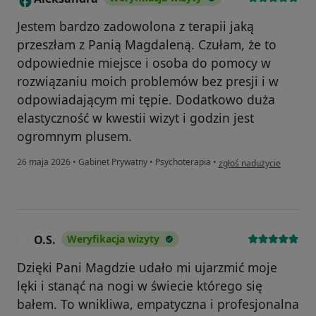
Jestem bardzo zadowolona z terapii jaką
przeszłam z Panią Magdaleną. Czułam, że to
odpowiednie miejsce i osoba do pomocy w
rozwiązaniu moich problemów bez presji i w
odpowiadającym mi tępie. Dodatkowo duża
elastyczność w kwestii wizyt i godzin jest
ogromnym plusem.
w opinii użytkownika Ale
26 maja 2026
•
Gabinet Prywatny
•
Psychoterapia
•
zgłoś nadużycie
O.S.
Weryfikacja wizyty
O
Dzięki Pani Magdzie udało mi ujarzmić moje
lęki i stanąć na nogi w świecie którego się
bałem. To wnikliwa, empatyczna i profesjonalna