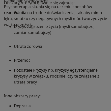
Ciebie naprawdę ważne.
Obszary, którymi głównie się zajmuję:
Psychoterapia skupia się na uczeniu sposobów
reagowania na trudne doświadczenia, tak aby mimo
Żałoba
lęku, smutku czy negatywnych myśli móc tworzyć życie
warte przeżycia.
Kryzys zagrożenie życia (myśli samobójcze,
zamiar samobójczy)
Utrata zdrowia
Przemoc
Pozostałe kryzysy np. kryzysy egzystencjalne,
kryzysy w związku, rodzinie czy te związane z
utratą pracy
Inne obszary pracy:
Depresja