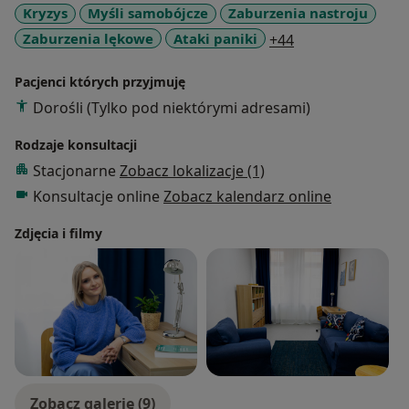
Kryzys
Myśli samobójcze
Zaburzenia nastroju
a11y_sr_more_di
Zaburzenia lękowe
Ataki paniki
+44
Pacjenci których przyjmuję
Dorośli (Tylko pod niektórymi adresami)
Rodzaje konsultacji
Stacjonarne
Zobacz lokalizacje (1)
Konsultacje online
Zobacz kalendarz online
Zdjęcia i filmy
Zobacz galerię (9)