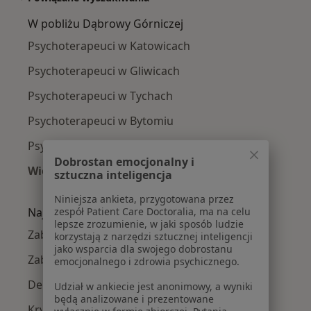
W pobliżu Dąbrowy Górniczej
Psychoterapeuci w Katowicach
Psychoterapeuci w Gliwicach
Psychoterapeuci w Tychach
Psychoterapeuci w Bytomiu
Psychoterapeuci w Sosnowcu
Dobrostan emocjonalny i
Więcej (14)
sztuczna inteligencja
Więcej w kategorii: W pobliżu Dąbrowy Górnic
Niniejsza ankieta, przygotowana przez
zespół Patient Care Doctoralia, ma na celu
Najczęście leczone choroby
lepsze zrozumienie, w jaki sposób ludzie
Zaburzenia lękowe w Dąbrowie Górniczej
korzystają z narzędzi sztucznej inteligencji
jako wsparcia dla swojego dobrostanu
Zaburzenia nastroju w Dąbrowie Górniczej
emocjonalnego i zdrowia psychicznego.
Depresja w Dąbrowie Górniczej
Udział w ankiecie jest anonimowy, a wyniki
będą analizowane i prezentowane
Kryzys emocjonalny w Dąbrowie Górniczej