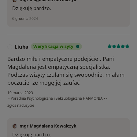
Dziękuję bardzo.
6 grudnia 2024
Liuba
Weryfikacja wizyty
L
Bardzo miłe i empatyczne podejście , Pani
Magdalena jest empatyczną specjalistką.
Podczas wizyty czułam się swobodnie, miałam
poczucie, że mogę jej zaufać
10 marca 2023
•
Poradnia Psychologiczna i Seksuologiczna HARMONIA
•
•
w opinii użytkownika Liuba
zgłoś nadużycie
mgr Magdalena Kowalczyk
Dziękuję bardzo.