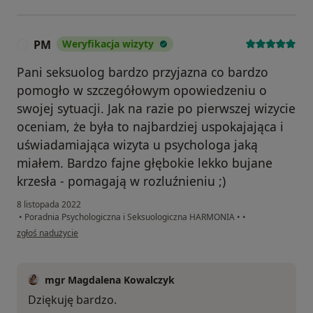
PM
Weryfikacja wizyty
P
Pani seksuolog bardzo przyjazna co bardzo
pomogło w szczegółowym opowiedzeniu o
swojej sytuacji. Jak na razie po pierwszej wizycie
oceniam, że była to najbardziej uspokajająca i
uświadamiająca wizyta u psychologa jaką
miałem. Bardzo fajne głębokie lekko bujane
krzesła - pomagają w rozluźnieniu ;)
8 listopada 2022
•
Poradnia Psychologiczna i Seksuologiczna HARMONIA
•
•
w opinii użytkownika PM
zgłoś nadużycie
mgr Magdalena Kowalczyk
Dziękuję bardzo.