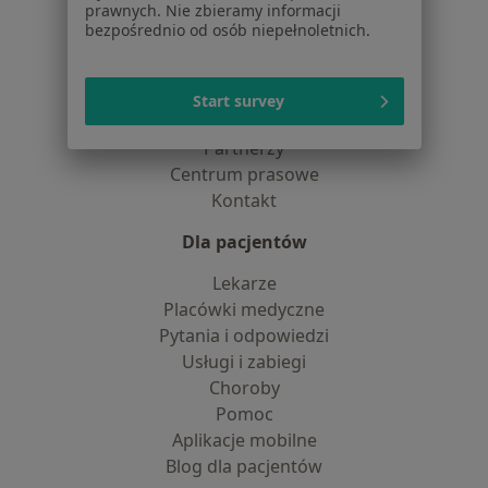
prawnych. Nie zbieramy informacji
Polityka cookies
bezpośrednio od osób niepełnoletnich.
Jak działają wyniki wyszukiwania
Dostępność
O nas
Start survey
Praca
Rekrutujemy!
Partnerzy
Centrum prasowe
Kontakt
Dla pacjentów
Lekarze
Placówki medyczne
Pytania i odpowiedzi
Usługi i zabiegi
Choroby
Pomoc
Aplikacje mobilne
Blog dla pacjentów