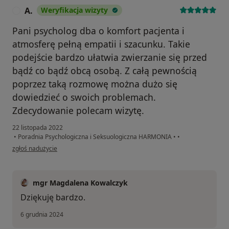
A.
Weryfikacja wizyty
A
Pani psycholog dba o komfort pacjenta i
atmosferę pełną empatii i szacunku. Takie
podejście bardzo ułatwia zwierzanie się przed
bądź co bądź obcą osobą. Z całą pewnością
poprzez taką rozmowę można dużo się
dowiedzieć o swoich problemach.
Zdecydowanie polecam wizytę.
22 listopada 2022
•
Poradnia Psychologiczna i Seksuologiczna HARMONIA
•
•
w opinii użytkownika A.
zgłoś nadużycie
mgr Magdalena Kowalczyk
Dziękuję bardzo.
6 grudnia 2024