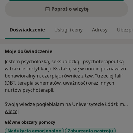
Poproś o wizytę
Doświadczenie
Usługi i ceny
Adresy
Ubezpi
Moje doświadczenie
Jestem psycholożką, seksuolożką i psychoterapeutką
w trakcie certyfikacji. Kształcę się w nurcie poznawczo-
behawioralnym, czerpiąc również z tzw. "trzeciej fali"
(DBT, terapia schematów, uważność) oraz innych
nurtów psychoterapii.
Swoją wiedzę pogłębiałam na Uniwersytecie Łódzkim
O mnie
(magister psychologii), SWPSie (studia podyplomowe z
więcej
zakresu psychologii śledczej), AEH (studia
Główne obszary pomocy
podyplomowe: seksuologia kliniczna), a obecnie
Nadużycia emocjonalne
Zaburzenia nastroju
jestem na trzecim z czterech lat całościowego