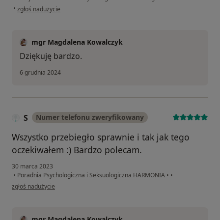
w opinii użytkownika W.P
•
zgłoś nadużycie
mgr Magdalena Kowalczyk
Dziękuję bardzo.
6 grudnia 2024
S
Numer telefonu zweryfikowany
Wszystko przebiegło sprawnie i tak jak tego
oczekiwałem :) Bardzo polecam.
30 marca 2023
•
Poradnia Psychologiczna i Seksuologiczna HARMONIA
•
•
w opinii użytkownika S
zgłoś nadużycie
mgr Magdalena Kowalczyk