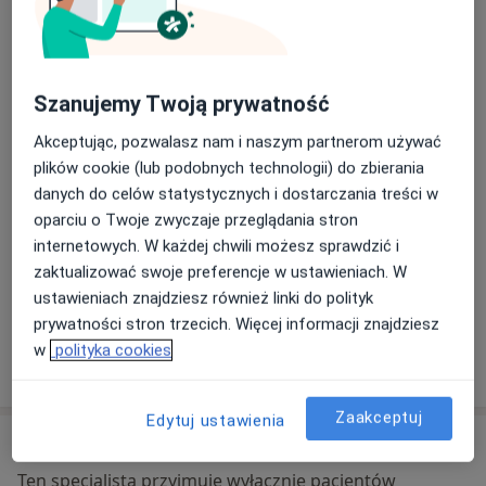
Online
Adres
EFT (terapia par skoncentrowana na emocjach),
skupiając się na odbudowywaniu poczucia
emocjonalnego bezpieczeństwa w relacji, a także
Konsultacja online
umacnianiem więzi emocjonalnej między partnerami.
Szanujemy Twoją prywatność
Moi klienci (opierając się na ich opinii) cenią atmosferę,
Akceptując, pozwalasz nam i naszym partnerom używać
którą tworzę podczas sesji, poczucie bezpieczeństwa,
plików cookie (lub podobnych technologii) do zbierania
czasem również poczucie humoru :).
danych do celów statystycznych i dostarczania treści w
oparciu o Twoje zwyczaje przeglądania stron
Dostępność
W tym gabinecie nie można umawiać wizyt przez
Myślę, że warto podkreślić również jakie są moje
internetowych. W każdej chwili możesz sprawdzić i
internet
ograniczenia - jestem seksuologiem, ale moim
zaktualizować swoje preferencje w ustawieniach. W
Co mam zrobić w tej sytuacji?
podstawowym wykształceniem jest psychologia, a nie
ustawieniach znajdziesz również linki do polityk
medycyna, dlatego też nie mam uprawnień do
prywatności stron trzecich. Więcej informacji znajdziesz
wystawiania recept. Jeśli właśnie takie wsparcie jest
w
polityka cookies
Pokaż więcej
potrzebne - zachęcam do kontaktu z lekarzem.
o adresie
Zaakceptuj
Edytuj ustawienia
Ubezpieczenia - brak akceptowanych
Ten specjalista przyjmuje wyłącznie pacjentów