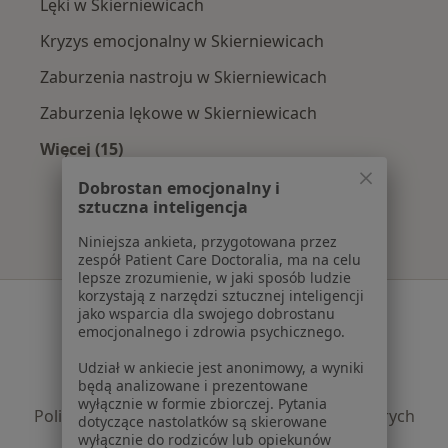
Lęki w Skierniewicach
Kryzys emocjonalny w Skierniewicach
Zaburzenia nastroju w Skierniewicach
Zaburzenia lękowe w Skierniewicach
Więcej (15)
Więcej w kategorii: Najczęście leczone chorob
Dobrostan emocjonalny i
sztuczna inteligencja
Niniejsza ankieta, przygotowana przez
zespół Patient Care Doctoralia, ma na celu
lepsze zrozumienie, w jaki sposób ludzie
korzystają z narzędzi sztucznej inteligencji
Serwis
jako wsparcia dla swojego dobrostanu
emocjonalnego i zdrowia psychicznego.
Regulamin
Polityka prywatności pacjentów
Udział w ankiecie jest anonimowy, a wyniki
będą analizowane i prezentowane
Polityka prywatności profesjonalistów
wyłącznie w formie zbiorczej. Pytania
Polityka prywatności dla profesjonalistów, których
dotyczące nastolatków są skierowane
dane pozyskaliśmy samodzielnie
wyłącznie do rodziców lub opiekunów