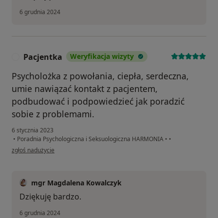
6 grudnia 2024
Pacjentka
Weryfikacja wizyty
P
Psycholożka z powołania, ciepła, serdeczna,
umie nawiązać kontakt z pacjentem,
podbudować i podpowiedzieć jak poradzić
sobie z problemami.
6 stycznia 2023
•
Poradnia Psychologiczna i Seksuologiczna HARMONIA
•
•
w opinii użytkownika Pacjentka
zgłoś nadużycie
mgr Magdalena Kowalczyk
Dziękuję bardzo.
6 grudnia 2024