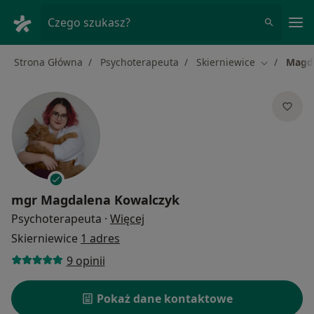
Me
Czego szukasz?
Strona Główna
Psychoterapeuta
Skierniewice
Magd
Zmień mias
mgr
Magdalena Kowalczyk
O specjalizacjach
Psychoterapeuta
·
Więcej
Skierniewice
1 adres
9 opinii
Pokaż dane kontaktowe