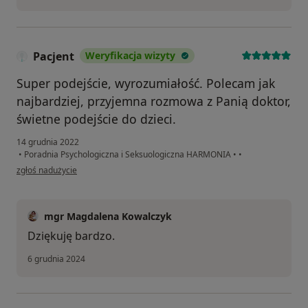
Pacjent
Weryfikacja wizyty
Super podejście, wyrozumiałość. Polecam jak
najbardziej, przyjemna rozmowa z Panią doktor,
świetne podejście do dzieci.
14 grudnia 2022
•
Poradnia Psychologiczna i Seksuologiczna HARMONIA
•
•
w opinii użytkownika Pacjent
zgłoś nadużycie
mgr Magdalena Kowalczyk
Dziękuję bardzo.
6 grudnia 2024