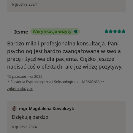
6 grudnia 2024
Itsme
Weryfikacja wizyty
I
Bardzo miła i profesjonalna konsultacja. Pani
psycholog jest bardzo zaangażowana w swoją
pracę i życzliwa dla pacjenta. Ciężko jeszcze
napisać coś o efektach, ale już widzę pozytywy.
15 października 2022
•
Poradnia Psychologiczna i Seksuologiczna HARMONIA
•
•
w opinii użytkownika Itsme
zgłoś nadużycie
mgr Magdalena Kowalczyk
Dziękuję bardzo.
6 grudnia 2024