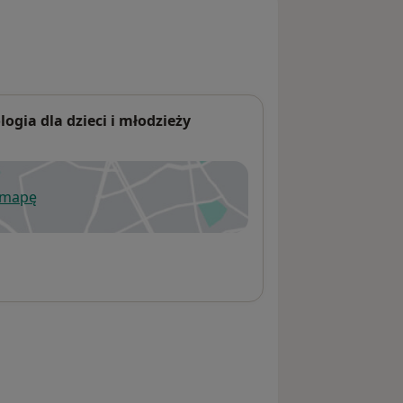
ogia dla dzieci i młodzieży
 mapę
wiera się w nowej karcie