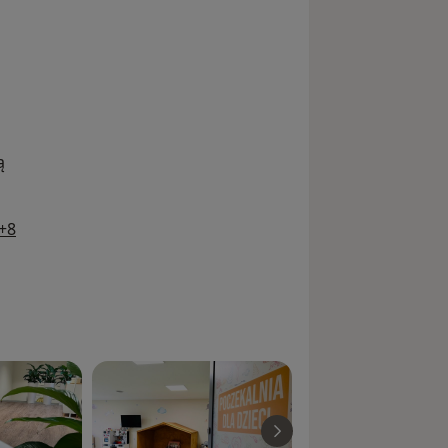
ą
a11y_sr_more_diseases
+8