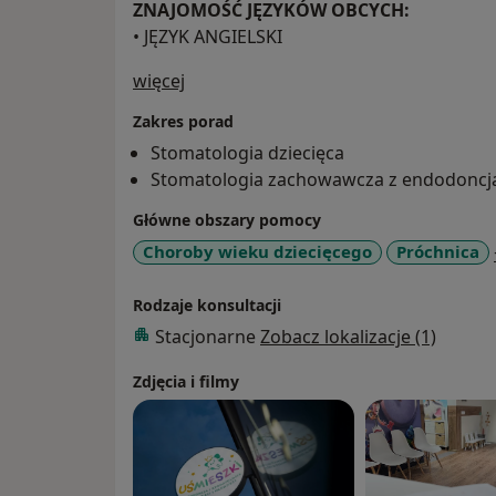
ZNAJOMOŚĆ JĘZYKÓW OBCYCH:
• JĘZYK ANGIELSKI
O mnie
więcej
Zakres porad
Stomatologia dziecięca
Stomatologia zachowawcza z endodoncj
Główne obszary pomocy
Choroby wieku dziecięcego
Próchnica
Rodzaje konsultacji
Stacjonarne
Zobacz lokalizacje (1)
Zdjęcia i filmy