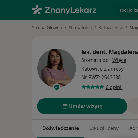
specjaliz
Strona Główna
Stomatolog
Katowice
Mag
Zmień mi
lek. dent.
Magdalen
O sp
Stomatolog
·
Więcej
Katowice
2 adresy
Nr PWZ: 2543688
6 opinii
Umów wizytę
Doświadczenie
Usługi i ceny
Adr