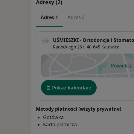
Adresy (2)
Adres 1
Adres 2
UŚMIESZKI - Ortodoncja i Stomatol
Radockiego 261,
40-645
Katowice
Powiększ
ot
Dostępność
Pokaż kalendarz
Metody płatności (wizyty prywatne)
Gotówka
Karta płatnicza