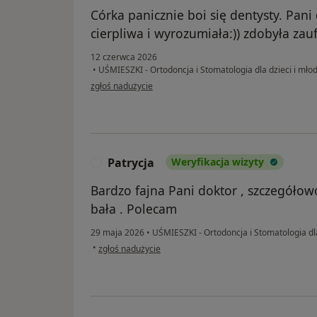
Córka panicznie boi się dentysty. Pan
cierpliwa i wyrozumiała:)) zdobyła zau
12 czerwca 2026
•
UŚMIESZKI - Ortodoncja i Stomatologia dla dzieci i mło
w opinii użytkownika Mama
zgłoś nadużycie
Patrycja
Weryfikacja wizyty
P
Bardzo fajna Pani doktor , szczegółowo
bała . Polecam
29 maja 2026
•
UŚMIESZKI - Ortodoncja i Stomatologia dla
w opinii użytkownika Patrycja
•
zgłoś nadużycie