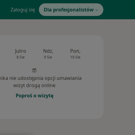
Zaloguj się
Dla profesjonalistów
Jutro
Ndz,
Pon,
Wt,
Śr,
8 Sie
9 Sie
10 Sie
11 Sie
12 Si
inika nie udostępnia opcji umawiania
wizyt drogą online
Poproś o wizytę