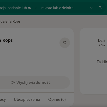
acja, badanie lub nazwisko
miasto lub dzielnica
dalena Kops
asto
a Kops
Dziś
7 Sie
ecjalizacjach
Ta kl
Wyślij wiadomość
esy
Ubezpieczenia
Opinie (6)