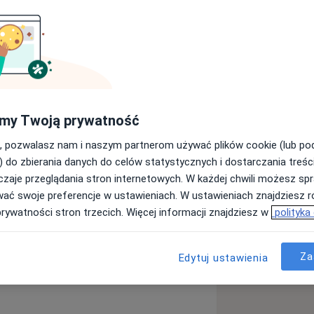
bezgranicznie. Wykonuje zabiegi w
WYM, GAZIE ROZWESELAJĄCYM,
. Posiada nieograniczone
my Twoją prywatność
, pozwalasz nam i naszym partnerom używać plików cookie (lub p
O-DENTYSTYCZNEGO ŚLĄSKIEGO
) do zbierania danych do celów statystycznych i dostarczania treśc
EGO ZNIECZULENIA W
CACH
zaje przeglądania stron internetowych. W każdej chwili możesz spr
LOGIA DLA LEKARZY
wać swoje preferencje w ustawieniach. W ustawieniach znajdziesz ró
OTU) GAZU ROZWESELAJĄCEGO w
prywatności stron trzecich. Więcej informacji znajdziesz w
polityka
Za
Edytuj ustawienia
O LECZENIA DZIECI