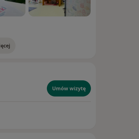
ęcej
doświadczeniu
Umów wizytę