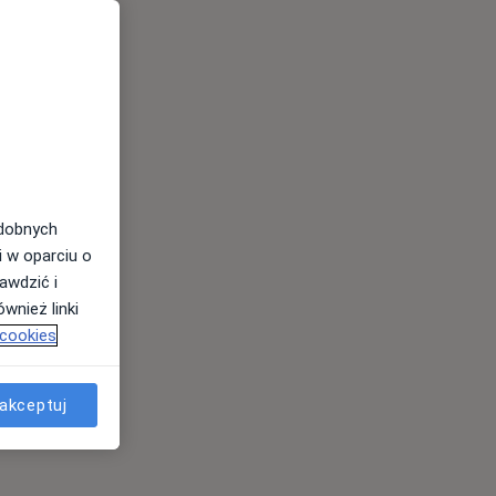
odobnych
i w oparciu o
awdzić i
wnież linki
 cookies
akceptuj