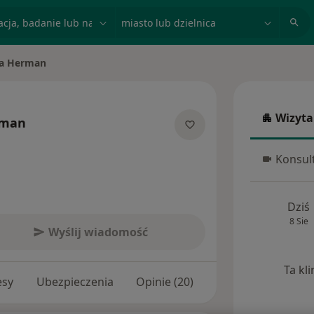
acja, badanie lub nazwisko
miasto lub dzielnica
a Herman
Wizyta
rman
Wizyta w
jalizacjach
Konsult
Konsulta
Dziś
8 Sie
Wyślij wiadomość
Ta kl
esy
Ubezpieczenia
Opinie (20)