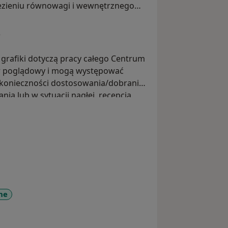
zieniu równowagi i wewnętrznego
)
grafiki dotyczą pracy całego Centrum
er poglądowy i mogą występować
 konieczności dostosowania/dobrania
ania lub w sytuacji nagłej, recepcja
nawiązania kontaktu w celu
godnego terminu i formy spotkania w
żliwości, czy to stacjonarnie, czy
ne
_sr_more_diseases