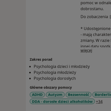
pomoc w odnale
dobrostanu.
Do zobaczenia :
* Udostępnione 
- mają charakt
zmiany. W razie
innej daty spotk
O mnie
więcej
podejmie próbę 
uzgodnienia do
Zakres porad
zależności od mo
Psychologia dzieci i młodzieży
online.
Psychologia młodzieży
Psychologia dorosłych
Główne obszary pomocy
ADHD
Autyzm
Bezsenność
Borderli
a11y
DDA - dorosłe dzieci alkoholików
+34