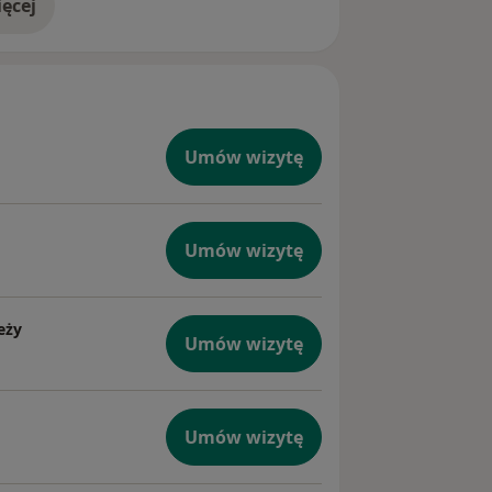
ęcej
doświadczeniu
Umów wizytę
Umów wizytę
eży
Umów wizytę
Umów wizytę