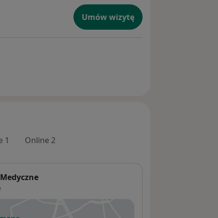
Umów wizytę
e 1
Online 2
-Medyczne
e