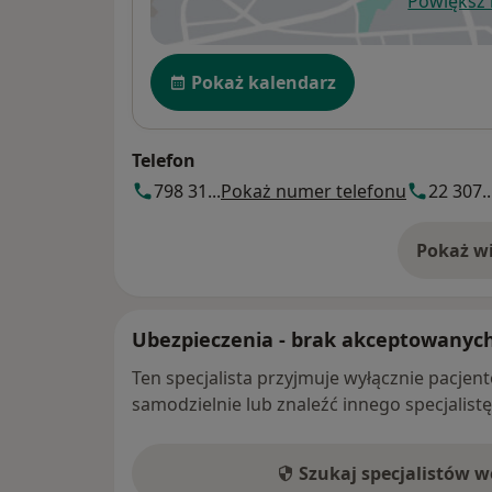
Powiększ
ot
Dostępność
Pokaż kalendarz
Telefon
798 31...
Pokaż numer telefonu
22 307..
Pokaż wi
o 
Ubezpieczenia - brak akceptowanyc
Ten specjalista przyjmuje wyłącznie pacje
samodzielnie lub znaleźć innego specjalist
Szukaj specjalistów 