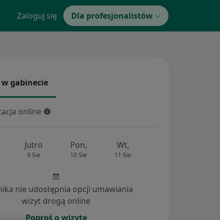
Zaloguj się
Dla profesjonalistów
 w gabinecie
 gabinecie
acja online
cja online
Jutro
Pon,
Wt,
Śr,
Czw
9 Sie
10 Sie
11 Sie
12 Sie
13 Si
inika nie udostępnia opcji umawiania
wizyt drogą online
Poproś o wizytę