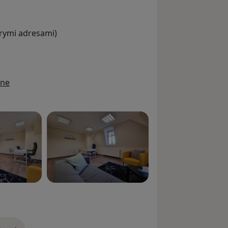
órymi adresami)
ine