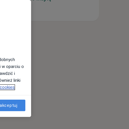
odobnych
i w oparciu o
awdzić i
wnież linki
 cookies
akceptuj