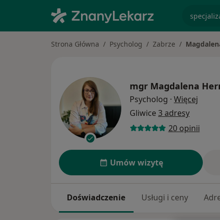
specjaliz
Strona Główna
Psycholog
Zabrze
Magdalen
mgr
Magdalena He
O spec
Psycholog
·
Więcej
Gliwice
3 adresy
20 opinii
Umów wizytę
Doświadczenie
Usługi i ceny
Adr