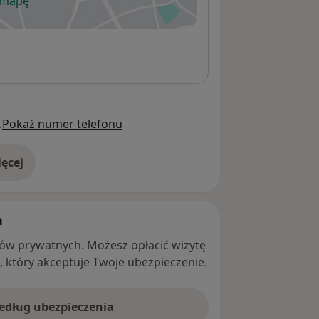
 mapę
wiera się w nowej karcie
.
Pokaż numer telefonu
ęcej
adresie
h
ntów prywatnych. Możesz opłacić wizytę
ę, który akceptuje Twoje ubezpieczenie.
według ubezpieczenia