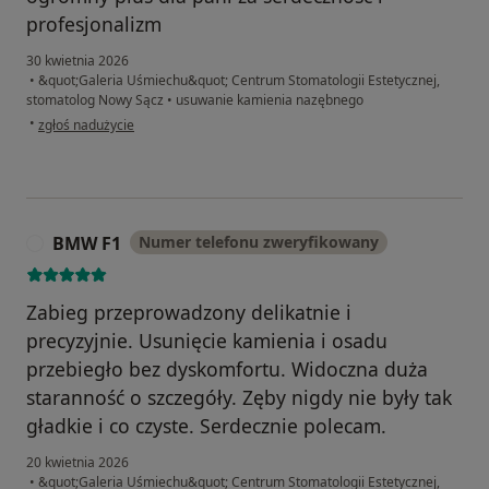
profesjonalizm
30 kwietnia 2026
•
&quot;Galeria Uśmiechu&quot; Centrum Stomatologii Estetycznej,
stomatolog Nowy Sącz
•
usuwanie kamienia nazębnego
w opinii użytkownika Kasia
•
zgłoś nadużycie
BMW F1
Numer telefonu zweryfikowany
B
Zabieg przeprowadzony delikatnie i
precyzyjnie. Usunięcie kamienia i osadu
przebiegło bez dyskomfortu. Widoczna duża
staranność o szczegóły. Zęby nigdy nie były tak
gładkie i co czyste. Serdecznie polecam.
20 kwietnia 2026
•
&quot;Galeria Uśmiechu&quot; Centrum Stomatologii Estetycznej,