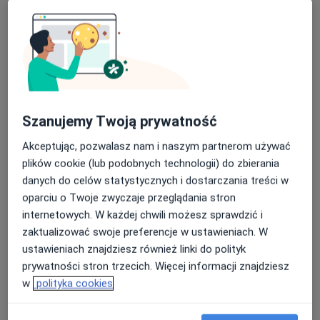
Flouoryzacja
Lakowanie
Pobieranie wycisków
Pacjenci których przyjmuję
Dorośli
Dzieci
Szanujemy Twoją prywatność
Rodzaje konsultacji
Akceptując, pozwalasz nam i naszym partnerom używać
Stacjonarne
Zobacz lokalizacje (1)
plików cookie (lub podobnych technologii) do zbierania
Zdjęcia i filmy
danych do celów statystycznych i dostarczania treści w
oparciu o Twoje zwyczaje przeglądania stron
internetowych. W każdej chwili możesz sprawdzić i
zaktualizować swoje preferencje w ustawieniach. W
ustawieniach znajdziesz również linki do polityk
prywatności stron trzecich. Więcej informacji znajdziesz
w
polityka cookies
Zobacz galerię (6)