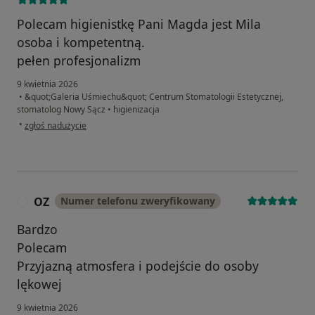
Polecam higienistkę Pani Magda jest Mila
osoba i kompetentną.
pełen profesjonalizm
9 kwietnia 2026
•
&quot;Galeria Uśmiechu&quot; Centrum Stomatologii Estetycznej,
stomatolog Nowy Sącz
•
higienizacja
w opinii użytkownika Natalia
•
zgłoś nadużycie
OZ
Numer telefonu zweryfikowany
O
Bardzo
Polecam
Przyjazną atmosfera i podejście do osoby
lękowej
9 kwietnia 2026