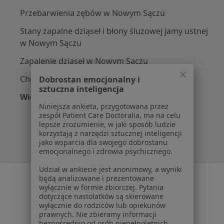
Przebarwienia zębów w Nowym Sączu
Stany zapalne dziąseł i błony śluzowej jamy ustnej
w Nowym Sączu
Zapalenie dziąseł w Nowym Sączu
Choroby przyzębia w Nowym Sączu
Dobrostan emocjonalny i
sztuczna inteligencja
Więcej (15)
Niniejsza ankieta, przygotowana przez
Więcej w kategorii: Najczęście leczone chorob
zespół Patient Care Doctoralia, ma na celu
lepsze zrozumienie, w jaki sposób ludzie
korzystają z narzędzi sztucznej inteligencji
jako wsparcia dla swojego dobrostanu
emocjonalnego i zdrowia psychicznego.
Udział w ankiecie jest anonimowy, a wyniki
Serwis
będą analizowane i prezentowane
wyłącznie w formie zbiorczej. Pytania
Regulamin
dotyczące nastolatków są skierowane
wyłącznie do rodziców lub opiekunów
Polityka prywatności pacjentów
prawnych. Nie zbieramy informacji
Polityka prywatności profesjonalistów
bezpośrednio od osób niepełnoletnich.