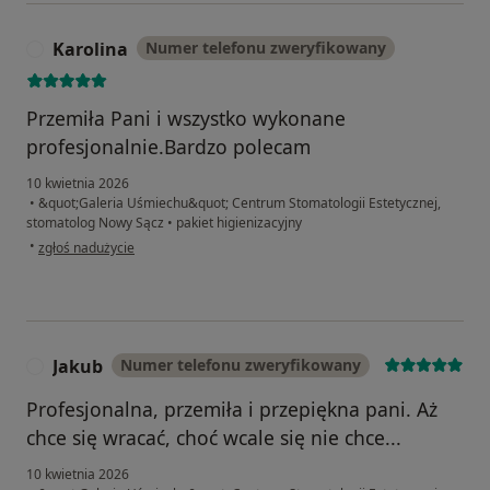
Karolina
Numer telefonu zweryfikowany
K
Przemiła Pani i wszystko wykonane
profesjonalnie.Bardzo polecam
10 kwietnia 2026
•
&quot;Galeria Uśmiechu&quot; Centrum Stomatologii Estetycznej,
stomatolog Nowy Sącz
•
pakiet higienizacyjny
w opinii użytkownika Karolina
•
zgłoś nadużycie
Jakub
Numer telefonu zweryfikowany
J
Profesjonalna, przemiła i przepiękna pani. Aż
chce się wracać, choć wcale się nie chce...
10 kwietnia 2026