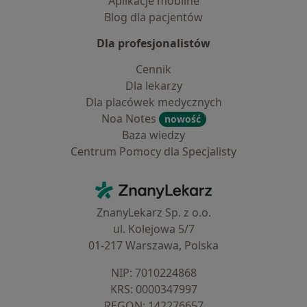
Aplikacje mobilne
Blog dla pacjentów
Dla profesjonalistów
Cennik
Dla lekarzy
Dla placówek medycznych
Noa Notes
nowość
Baza wiedzy
Centrum Pomocy dla Specjalisty
Kontakt
ZnanyLekarz - Strona główna
ZnanyLekarz Sp. z o.o.
ul. Kolejowa 5/7
01-217 Warszawa, Polska
NIP: ⁠7010224868
KRS: ⁠0000347997
REGON: ⁠142276657