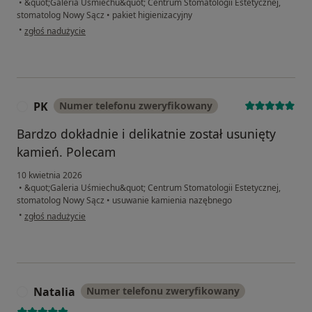
•
&quot;Galeria Uśmiechu&quot; Centrum Stomatologii Estetycznej,
stomatolog Nowy Sącz
•
pakiet higienizacyjny
w opinii użytkownika Jakub
•
zgłoś nadużycie
PK
Numer telefonu zweryfikowany
P
Bardzo dokładnie i delikatnie został usunięty
kamień. Polecam
10 kwietnia 2026
•
&quot;Galeria Uśmiechu&quot; Centrum Stomatologii Estetycznej,
stomatolog Nowy Sącz
•
usuwanie kamienia nazębnego
w opinii użytkownika PK
•
zgłoś nadużycie
Natalia
Numer telefonu zweryfikowany
N