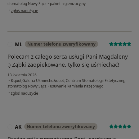
stomatolog Nowy Sącz
•
pakiet higienizacyjny
w opinii użytkownika BMW F1
•
zgłoś nadużycie
ML
Numer telefonu zweryfikowany
M
Polecam z całego serca usługi Pani Magdaleny
:) Ząbki zaopiekowane, tylko się uśmiechać!
13 kwietnia 2026
•
&quot;Galeria Uśmiechu&quot; Centrum Stomatologii Estetycznej,
stomatolog Nowy Sącz
•
usuwanie kamienia nazębnego
w opinii użytkownika ML
•
zgłoś nadużycie
AK
Numer telefonu zweryfikowany
A