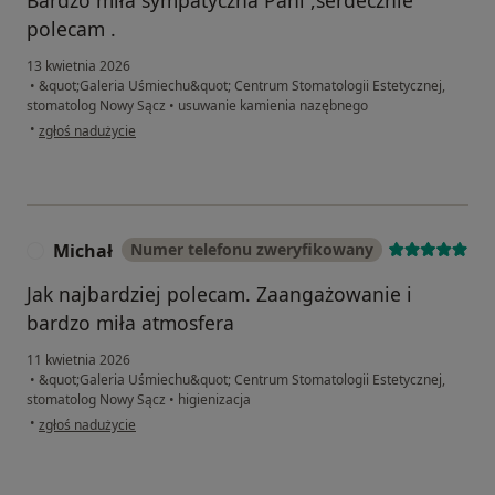
Bardzo miła sympatyczna Pani ,serdecznie
polecam .
13 kwietnia 2026
•
&quot;Galeria Uśmiechu&quot; Centrum Stomatologii Estetycznej,
stomatolog Nowy Sącz
•
usuwanie kamienia nazębnego
w opinii użytkownika AK
•
zgłoś nadużycie
Michał
Numer telefonu zweryfikowany
M
Jak najbardziej polecam. Zaangażowanie i
bardzo miła atmosfera
11 kwietnia 2026
•
&quot;Galeria Uśmiechu&quot; Centrum Stomatologii Estetycznej,
stomatolog Nowy Sącz
•
higienizacja
w opinii użytkownika Michał
•
zgłoś nadużycie