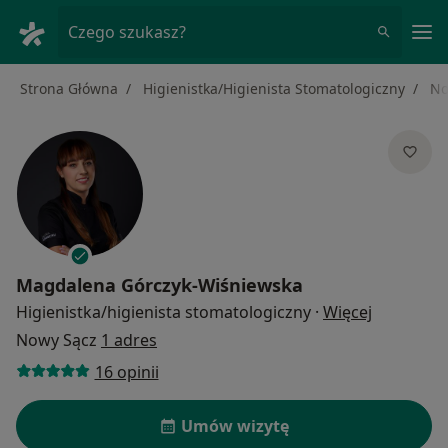
Me
Czego szukasz?
Strona Główna
Higienistka/Higienista Stomatologiczny
No
Magdalena Górczyk-Wiśniewska
O specjali
Higienistka/higienista stomatologiczny
·
Więcej
Nowy Sącz
1 adres
16 opinii
Umów wizytę