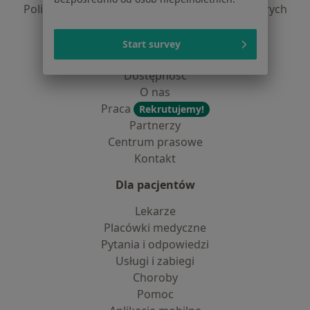
Polityka prywatności dla profesjonalistów, których
dane pozyskaliśmy samodzielnie
Polityka cookies
Start survey
Jak działają wyniki wyszukiwania
Dostępność
O nas
Praca
Rekrutujemy!
Partnerzy
Centrum prasowe
Kontakt
Dla pacjentów
Lekarze
Placówki medyczne
Pytania i odpowiedzi
Usługi i zabiegi
Choroby
Pomoc