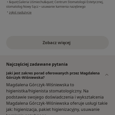
•
&quot;Galeria Uśmiechu&quot; Centrum Stomatologii Estetycznej,
stomatolog Nowy Sącz
•
usuwanie kamienia nazębnego
w opinii użytkownika OZ
•
zgłoś nadużycie
Zobacz więcej
opinie powyżej
Najczęściej zadawane pytania
Jaki jest zakres porad oferowanych przez Magdalena
Górczyk-Wiśniewska?
Magdalena Górczyk-Wiśniewska to
higienistka/higienista stomatologiczny. Na
podstawie swojego doświadczenia i wykształcenia
Magdalena Górczyk-Wiśniewska oferuje usługi takie
jak: higienizacja, pakiet higienizacyjny, usuwanie