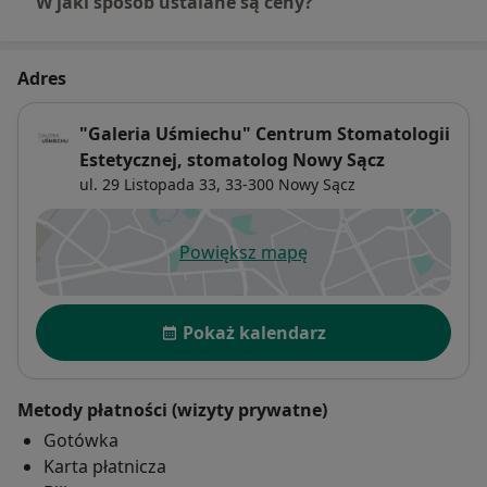
W jaki sposób ustalane są ceny?
Adres
"Galeria Uśmiechu" Centrum Stomatologii
Estetycznej, stomatolog Nowy Sącz
ul. 29 Listopada 33,
33-300
Nowy Sącz
Powiększ mapę
otwiera się w nowej karcie
Dostępność
Pokaż kalendarz
Metody płatności (wizyty prywatne)
Gotówka
Karta płatnicza