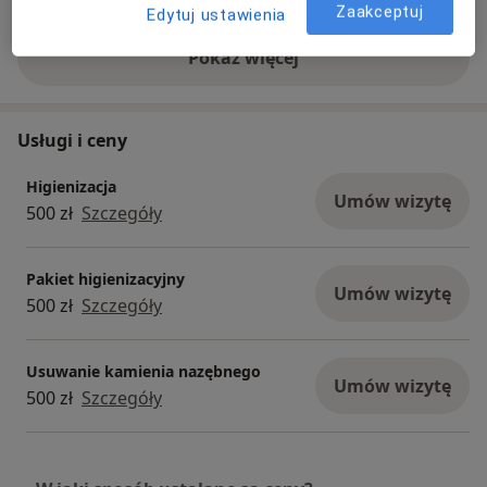
Zaakceptuj
Edytuj ustawienia
Pokaż więcej
o doświadczeniu
Usługi i ceny
Higienizacja
Umów wizytę
500 zł
Szczegóły
Pakiet higienizacyjny
Umów wizytę
500 zł
Szczegóły
Usuwanie kamienia nazębnego
Umów wizytę
500 zł
Szczegóły