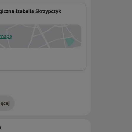
iczna Izabella Skrzypczyk
 mapę
wiera się w nowej karcie
ęcej
adresie
h