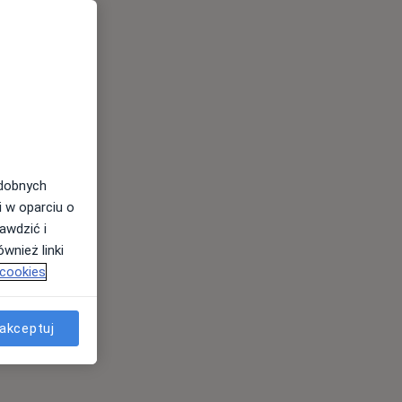
odobnych
i w oparciu o
awdzić i
wnież linki
 cookies
akceptuj