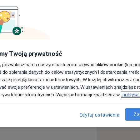
niwersytetu Medycznego we
eoretyczne i praktyczne do pracy z
owawczą, endodoncją oraz
ale poszerzam wiedzę poprzez udział w
ie w obszarze estetycznej odbudowy
my Twoją prywatność
mi.
, pozwalasz nam i naszym partnerom używać plików cookie (lub p
) do zbierania danych do celów statystycznych i dostarczania treśc
w, ale trwałe wyleczenie i rozwiązanie
mnie dobra relacja z pacjentem oparta
zaje przeglądania stron internetowych. W każdej chwili możesz spr
stwa. Z łatwością nawiązuję kontakt
wać swoje preferencje w ustawieniach. W ustawieniach znajdziesz ró
pacjentami – szczególną satysfakcję
prywatności stron trzecich. Więcej informacji znajdziesz w
polityka
gającymi większej uwagi i delikatnego
czy niepełnosprawnościami.
Za
Edytuj ustawienia
im klasa III i IV, licówki,