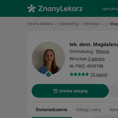
specjaliz
Strona Główna
Stomatolog
Wrocław
Mag
Zmień mi
lek. dent.
Magdalena
O sp
Stomatolog
·
Więcej
Wrocław
3 adresy
Nr PWZ: 4599198
10 opinii
Umów wizytę
Doświadczenie
Usługi i ceny
Adr