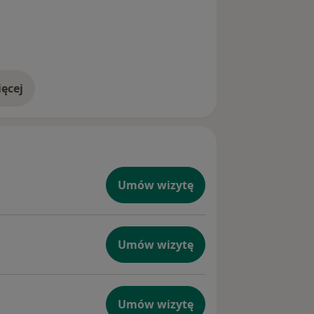
ęcej
doświadczeniu
Umów wizytę
Umów wizytę
Umów wizytę