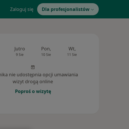
Zaloguj się
Dla profesjonalistów
Jutro
Pon,
Wt,
Śr,
Czw
9 Sie
10 Sie
11 Sie
12 Sie
13 Si
inika nie udostępnia opcji umawiania
wizyt drogą online
Poproś o wizytę