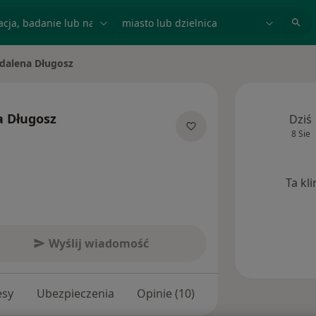
acja, badanie lub nazwisko
miasto lub dzielnica
dalena Długosz
asto
 Długosz
Dziś
8 Sie
ecjalizacjach
Ta kl
Wyślij wiadomość
esy
Ubezpieczenia
Opinie (10)