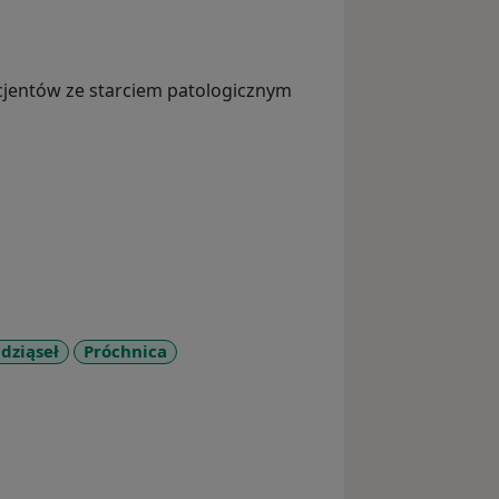
cjentów ze starciem patologicznym
dziąseł
Próchnica
eases