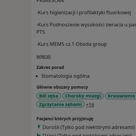
PRIMESCAN
-Kurs higienizacji i profilaktyki fluorkowej
-Kurs Podnoszenie wysokości zwracia u pa
PTS
-Kurs MEMS cz.1 Oboda group
O mnie
więcej
Zakres porad
Stomatologia ogólna
Główne obszary pomocy
Ból zęba
Choroby miazgi
Krwawienie 
a11y_sr_more_dis
Zgrzytanie zębami
+16
Pacjenci których przyjmuję
Dorośli (Tylko pod niektórymi adresami)
Dzieci (Tylko pod niektórymi adresami)