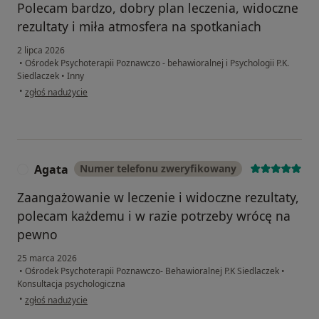
Polecam bardzo, dobry plan leczenia, widoczne
rezultaty i miła atmosfera na spotkaniach
2 lipca 2026
•
Ośrodek Psychoterapii Poznawczo - behawioralnej i Psychologii P.K.
Siedlaczek
•
Inny
w opinii użytkownika Dawid
•
zgłoś nadużycie
Agata
Numer telefonu zweryfikowany
A
Zaangażowanie w leczenie i widoczne rezultaty,
polecam każdemu i w razie potrzeby wrócę na
pewno
25 marca 2026
•
Ośrodek Psychoterapii Poznawczo- Behawioralnej P.K Siedlaczek
•
Konsultacja psychologiczna
w opinii użytkownika Agata
•
zgłoś nadużycie