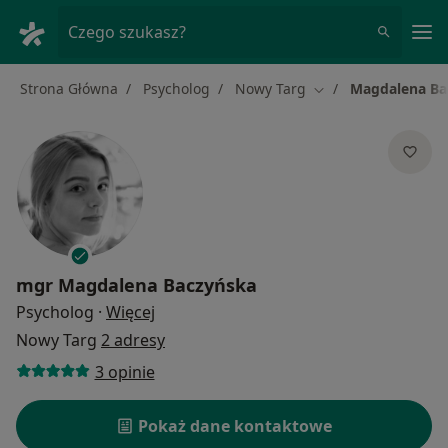
Me
Czego szukasz?
Strona Główna
Psycholog
Nowy Targ
Magdalena Ba
Zmień miasto
mgr
Magdalena Baczyńska
O specjalizacjach
Psycholog
·
Więcej
Nowy Targ
2 adresy
3 opinie
Pokaż dane kontaktowe