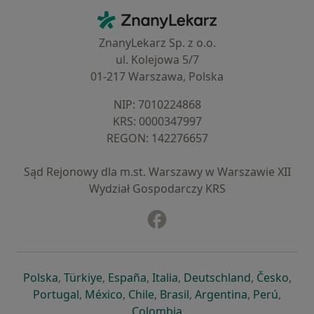
Kontakt
ZnanyLekarz - Strona główna
ZnanyLekarz Sp. z o.o.
ul. Kolejowa 5/7
01-217 Warszawa, Polska
NIP: ⁠7010224868
KRS: ⁠0000347997
REGON: ⁠142276657
Sąd Rejonowy dla m.st. Warszawy w Warszawie XII
Wydział Gospodarczy KRS
Facebook
otwiera się w nowej karcie
otwiera się w nowej karcie
otwiera się w nowej karcie
otwiera się w nowej karcie
otwiera się w nowej karci
otwiera się
otwi
Polska
,
Türkiye
,
España
,
Italia
,
Deutschland
,
Česko
,
otwiera się w nowej karcie
otwiera się w nowej karcie
otwiera się w nowej karcie
otwiera się w nowej kar
otwiera się 
otwier
Portugal
,
México
,
Chile
,
Brasil
,
Argentina
,
Perú
,
otwiera się w nowej karc
Colombia