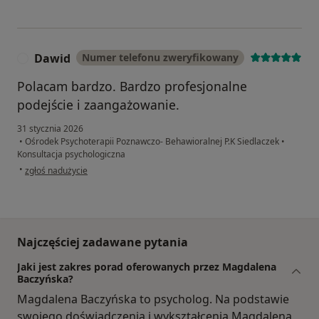
Dawid
Numer telefonu zweryfikowany
D
Polacam bardzo. Bardzo profesjonalne
podejście i zaangażowanie.
31 stycznia 2026
•
Ośrodek Psychoterapii Poznawczo- Behawioralnej P.K Siedlaczek
•
Konsultacja psychologiczna
w opinii użytkownika Dawid
•
zgłoś nadużycie
Najczęściej zadawane pytania
Jaki jest zakres porad oferowanych przez Magdalena
Baczyńska?
Magdalena Baczyńska to psycholog. Na podstawie
swojego doświadczenia i wykształcenia Magdalena