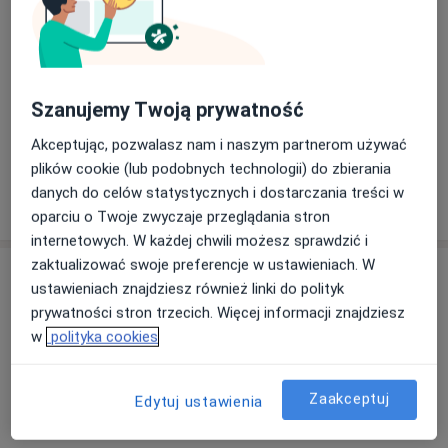
Zaburzenia emocjonalne
Zaburzenia nastroju
szkoleniach z zakresu psychologii oraz sięgając po
a1
Zaburzenia osobowości
Zaburzenia odżywiania
+4
aktualną literaturę specjalistyczną. W pracy z
pacjentem kieruję się indywidualnym podejściem,
Pacjenci których przyjmuję
uważnością i szacunkiem dla jego tempa oraz potrzeb.
Szanujemy Twoją prywatność
Dorośli (Tylko pod niektórymi adresami)
Dzieci (Tylko pod niektórymi adresami)
Pracuję z dorosłymi, młodzieżą i dziećmi, wspierając w
Akceptując, pozwalasz nam i naszym partnerom używać
trudnościach emocjonalnych, relacyjnych,
plików cookie (lub podobnych technologii) do zbierania
adaptacyjnych czy rozwojowych.
danych do celów statystycznych i dostarczania treści w
Pokaż więcej
o doświadczeniu
oparciu o Twoje zwyczaje przeglądania stron
Szczególnie ważne jest dla mnie tworzenie
internetowych. W każdej chwili możesz sprawdzić i
bezpiecznej, nieoceniającej atmosfery – takiej, w której
zaktualizować swoje preferencje w ustawieniach. W
Usługi i ceny
osoba może poczuć się naprawdę usłyszana i
ustawieniach znajdziesz również linki do polityk
zrozumiana. Wierzę, że to właśnie relacja oparta na
Konsultacja psychologiczna
prywatności stron trzecich. Więcej informacji znajdziesz
zaufaniu i autentycznym kontakcie stwarza przestrzeń
Szczegóły
w
polityka cookies
do realnej zmiany i wewnętrznego wzrostu.
Zaakceptuj
Edytuj ustawienia
W jaki sposób ustalane są ceny?