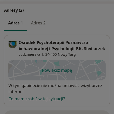
Adresy (2)
Adres 1
Adres 2
Ośrodek Psychoterapii Poznawczo -
behawioralnej i Psychologii P.K. Siedlaczek
Ludźmierska 1,
34-400
Nowy Targ
Powiększ mapę
otwiera się w nowej karcie
Dostępność
W tym gabinecie nie można umawiać wizyt przez
internet
Co mam zrobić w tej sytuacji?