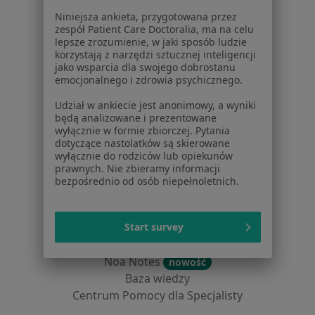
Dla pacjentów
Niniejsza ankieta, przygotowana przez
zespół Patient Care Doctoralia, ma na celu
Lekarze
lepsze zrozumienie, w jaki sposób ludzie
korzystają z narzędzi sztucznej inteligencji
Placówki medyczne
jako wsparcia dla swojego dobrostanu
Pytania i odpowiedzi
emocjonalnego i zdrowia psychicznego.
Usługi i zabiegi
Udział w ankiecie jest anonimowy, a wyniki
Choroby
będą analizowane i prezentowane
Pomoc
wyłącznie w formie zbiorczej. Pytania
Aplikacje mobilne
dotyczące nastolatków są skierowane
wyłącznie do rodziców lub opiekunów
Blog dla pacjentów
prawnych. Nie zbieramy informacji
bezpośrednio od osób niepełnoletnich.
Dla profesjonalistów
Cennik
Start survey
Dla lekarzy
Dla placówek medycznych
Noa Notes
nowość
Baza wiedzy
Centrum Pomocy dla Specjalisty