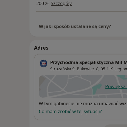
200 zł
Szczegóły
W jaki sposób ustalane są ceny?
Adres
Przychodnia Specjalistyczna Mil-
Strużańska 9,
Bukowiec C
, 05-119
Legio
Powiększ
ot
Dostępność
W tym gabinecie nie można umawiać wizy
Co mam zrobić w tej sytuacji?