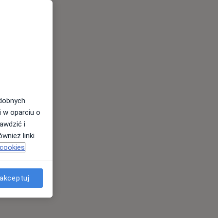
odobnych
i w oparciu o
awdzić i
wnież linki
 cookies
akceptuj