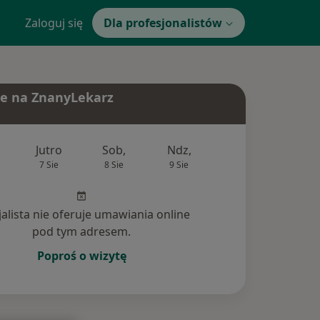
Zaloguj się
Dla profesjonalistów
e na ZnanyLekarz
Jutro
Sob,
Ndz,
Pon,
Wt,
7 Sie
8 Sie
9 Sie
10 Sie
11 Si
jalista nie oferuje umawiania online
pod tym adresem.
Poproś o wizytę