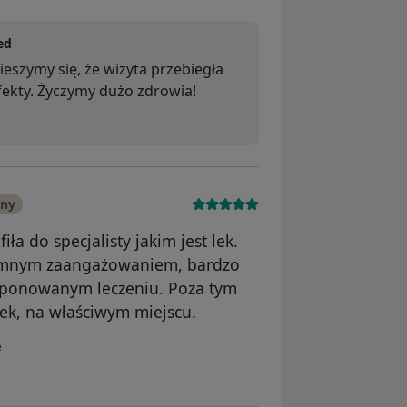
ed
eszymy się, że wizyta przebiegła
fekty. Życzymy dużo zdrowia!
any
iła do specjalisty jakim jest lek.
romnym zaangażowaniem, bardzo
roponowanym leczeniu. Poza tym
ek, na właściwym miejscu.
wnika Karolina
e