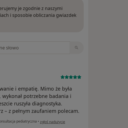
rujemy je zgodnie z naszymi
iach i sposobie obliczania gwiazdek
ięcej o opiniach
niach
anie i empatię. Mimo że była
ą, wykonał potrzebne badania i
szcie ruszyła diagnostyka.
arz – z pełnym zaufaniem polecam.
w opinii użytkownika M.M.
nsultacja pediatryczna
•
zgłoś nadużycie