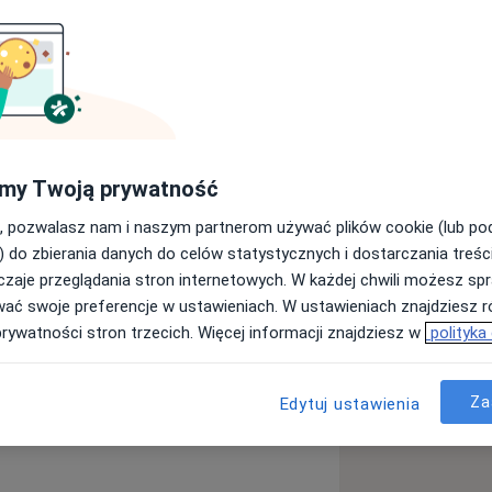
 Szpitalu Dziecięcym w Dziekanowie
ierunku lekarskim na Warszawskim
 studenckich jego pasją są pediatria
wnież uczestnictwo w ogólnopolskich i
ich oraz organizację warsztatów.
my Twoją prywatność
, pozwalasz nam i naszym partnerom używać plików cookie (lub p
) do zbierania danych do celów statystycznych i dostarczania treśc
a11y_sr_more_diseases
Biegunka
Bóle brzucha
+8
zaje przeglądania stron internetowych. W każdej chwili możesz spr
wać swoje preferencje w ustawieniach. W ustawieniach znajdziesz ró
prywatności stron trzecich. Więcej informacji znajdziesz w
polityka
ęcej
doświadczeniu
Za
Edytuj ustawienia