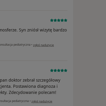
mosferze. Syn zniósł wizytę bardzo
w opinii użytkownika Magdalena
nsultacja pediatryczna
•
zgłoś nadużycie
 pan doktor zebrał szczegółowy
jenta. Postawiona diagnoza i
fekty. Zdecydowanie polecam!
w opinii użytkownika Iga
sultacja pediatryczna
•
zgłoś nadużycie