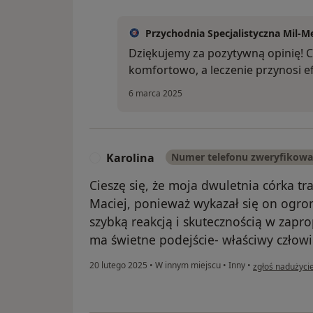
Przychodnia Specjalistyczna Mil-M
Dziękujemy za pozytywną opinię! Ci
komfortowo, a leczenie przynosi e
6 marca 2025
Karolina
Numer telefonu zweryfikow
K
Cieszę się, że moja dwuletnia córka traf
Maciej, ponieważ wykazał się on og
szybką reakcją i skutecznością w zap
ma świetne podejście- właściwy człowi
w opinii użytko
20 lutego 2025
•
W innym miejscu
•
Inny
•
zgłoś nadużyci