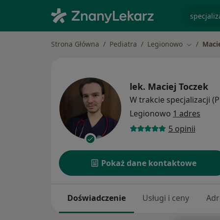
specjaliz
Strona Główna
Pediatra
Legionowo
Maci
Zmień mia
lek.
Maciej Toczek
W trakcie specjalizacji (
Legionowo
1 adres
5 opinii
Pokaż dane kontaktowe
Doświadczenie
Usługi i ceny
Adr