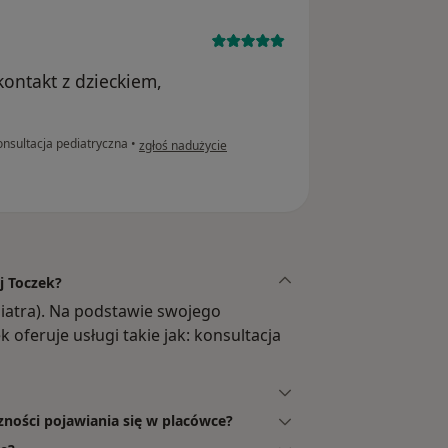
ontakt z dzieckiem,
w opinii użytkownika MM
nsultacja pediatryczna
•
zgłoś nadużycie
j Toczek?
ediatra). Na podstawie swojego
 oferuje usługi takie jak: konsultacja
zności pojawiania się w placówce?