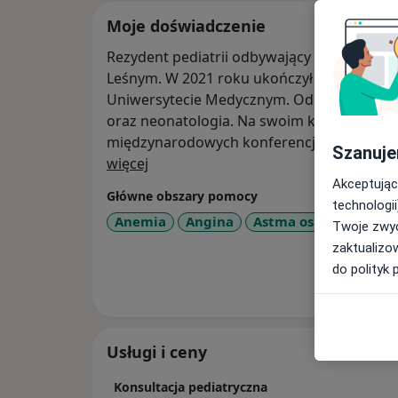
Moje doświadczenie
Rezydent pediatrii odbywający szkolenie w
Leśnym. W 2021 roku ukończył studia na k
Uniwersytecie Medycznym. Od wczesnych lat
oraz neonatologia. Na swoim koncie ma ró
międzynarodowych konferencjach studenck
Szanuje
O mnie
więcej
Akceptując
Główne obszary pomocy
technologii
Anemia
Angina
Astma oskrzelowa
Twoje zwyc
zaktualizo
do polityk 
Pokaż wi
o 
Usługi i ceny
Konsultacja pediatryczna