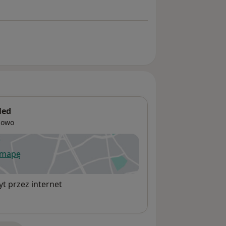
Med
nowo
 mapę
wiera się w nowej karcie
t przez internet