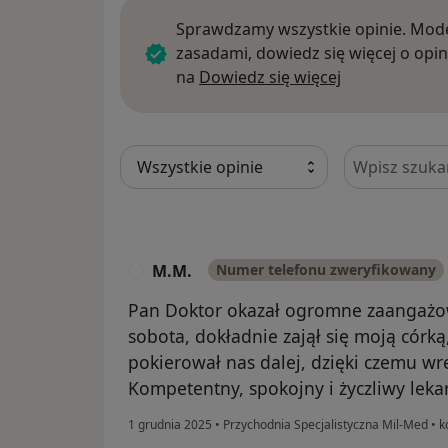
Sprawdzamy wszystkie opinie. Mode
zasadami, dowiedz się więcej o opin
Dowiedz się w
na
Dowiedz się więcej
Szukaj w opi
M.M.
Numer telefonu zweryfikowany
M
Pan Doktor okazał ogromne zaangażow
sobota, dokładnie zajął się moją córk
pokierował nas dalej, dzięki czemu wre
Kompetentny, spokojny i życzliwy lek
1 grudnia 2025
•
Przychodnia Specjalistyczna Mil-Med
•
ko