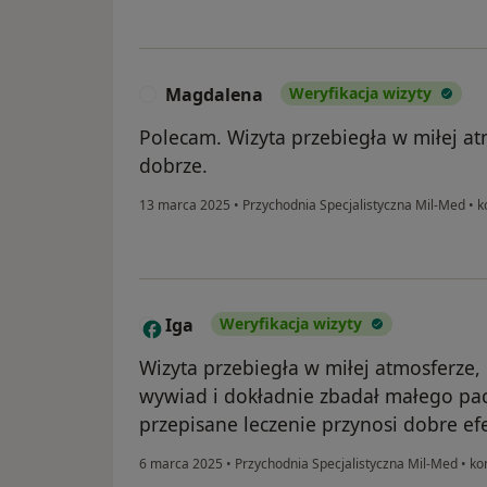
Magdalena
Weryfikacja wizyty
M
Polecam. Wizyta przebiegła w miłej at
dobrze.
13 marca 2025
•
Przychodnia Specjalistyczna Mil-Med
•
ko
Iga
Weryfikacja wizyty
I
Wizyta przebiegła w miłej atmosferze,
wywiad i dokładnie zbadał małego pac
przepisane leczenie przynosi dobre e
6 marca 2025
•
Przychodnia Specjalistyczna Mil-Med
•
kon