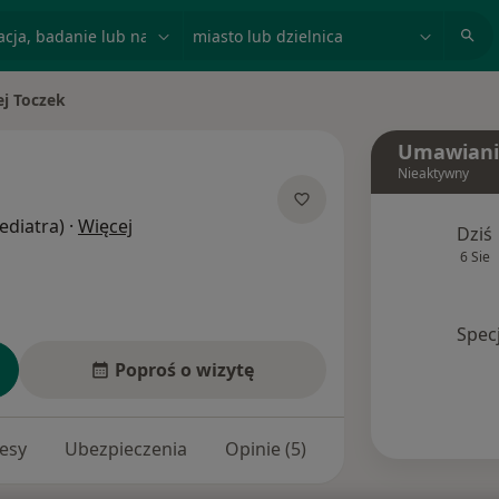
acja, badanie lub nazwisko
miasto lub dzielnica
ej Toczek
sto
Umawiani
Nieaktywny
O specjalizacjach
Pediatra)
·
Więcej
Dziś
6 Sie
Spec
Poproś o wizytę
esy
Ubezpieczenia
Opinie (5)