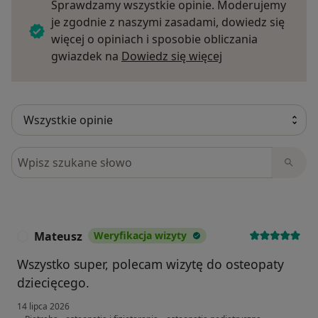
Sprawdzamy wszystkie opinie. Moderujemy
- terapia kobiet w ciąży
je zgodnie z naszymi zasadami, dowiedz się
- terapia noworodków: kolki, problemy ze snem,
więcej o opiniach i sposobie obliczania
napięcia mięśniowe,
Dowiedz się więce
gwiazdek na
Dowiedz się więcej
Szukaj w opiniach
Mateusz
Weryfikacja wizyty
M
Wszystko super, polecam wizytę do osteopaty
dziecięcego.
14 lipca 2026