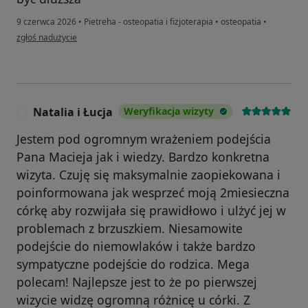
9 czerwca 2026
•
Pietreha - osteopatia i fizjoterapia
•
osteopatia
•
w opinii użytkownika Mirek
zgłoś nadużycie
Natalia i Łucja
Weryfikacja wizyty
N
Jestem pod ogromnym wrażeniem podejścia
Pana Macieja jak i wiedzy. Bardzo konkretna
wizyta. Czuję się maksymalnie zaopiekowana i
poinformowana jak wesprzeć moją 2miesieczna
córkę aby rozwijała się prawidłowo i ulżyć jej w
problemach z brzuszkiem. Niesamowite
podejście do niemowlaków i także bardzo
sympatyczne podejście do rodzica. Mega
polecam! Najlepsze jest to że po pierwszej
wizycie widzę ogromną różnicę u córki. Z