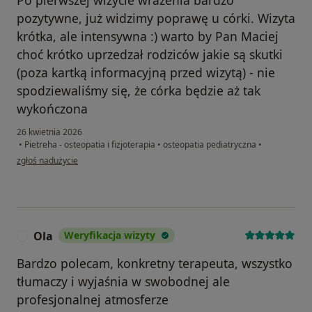
Po pierwszej wizycie wrażenia bardzo
pozytywne, już widzimy poprawę u córki. Wizyta
krótka, ale intensywna :) warto by Pan Maciej
choć krótko uprzedzał rodziców jakie są skutki
(poza kartką informacyjną przed wizytą) - nie
spodziewaliśmy się, że córka będzie aż tak
wykończona
26 kwietnia 2026
•
Pietreha - osteopatia i fizjoterapia
•
osteopatia pediatryczna
•
w opinii użytkownika Dominika
zgłoś nadużycie
Ola
Weryfikacja wizyty
O
Bardzo polecam, konkretny terapeuta, wszystko
tłumaczy i wyjaśnia w swobodnej ale
profesjonalnej atmosferze