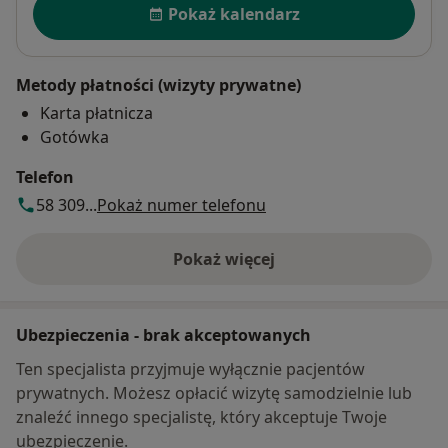
- Radiologia ( Tim Daelemans D. O)
Pokaż kalendarz
- Biomechanika ( Bob Hannes D. O)
- Diagnostyka różnicowa ( Kevin Boddaert D. O)
- Semiologia ( Kevin Boddaert D. O)
Metody płatności (wizyty prywatne)
- Neurologia Praktyczna ( Michel Leduc D. O)
Karta płatnicza
- Fizjologia ( Michel Leduc D. O)
Gotówka
- Podstawy Dietetyki ( Michel Leduc D. O)
- Techniki Visceralne (Wim Denolf D. O, Pascal De Dene
Telefon
D. O)
58 309...
Pokaż numer telefonu
- Techniki Tkanek Miękkich ( Piotr Rakowiecki D. O,
Bogusław Mazur D. O)
Pokaż więcej
o adresie
- Techniki tkanek miękkich dr. Jarosław Ciechomski D. O
- Igloterapia
- Terapia manualna ( mgr. Rafał Słoniak, mgr. Tomasz
Ubezpieczenia - brak akceptowanych
Tittinger
- Kaltenborn
Ten specjalista przyjmuje wyłącznie pacjentów
- Taping
prywatnych. Możesz opłacić wizytę samodzielnie lub
znaleźć innego specjalistę, który akceptuje Twoje
ubezpieczenie.