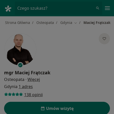
Me
Czego szukasz?
Strona Główna
Osteopata
Gdynia
Maciej Frątczak
Zmień miasto
mgr
Maciej Frątczak
O specjalizacjach
Osteopata
·
Więcej
Gdynia
1 adres
138 opinii
Umów wizytę