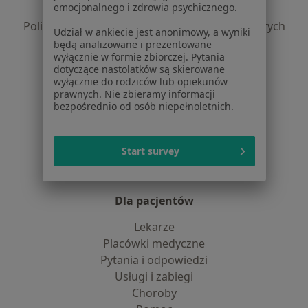
emocjonalnego i zdrowia psychicznego.
Polityka prywatności profesjonalistów
Polityka prywatności dla profesjonalistów, których
Udział w ankiecie jest anonimowy, a wyniki
dane pozyskaliśmy samodzielnie
będą analizowane i prezentowane
wyłącznie w formie zbiorczej. Pytania
Polityka cookies
dotyczące nastolatków są skierowane
Jak działają wyniki wyszukiwania
wyłącznie do rodziców lub opiekunów
Dostępność
prawnych. Nie zbieramy informacji
bezpośrednio od osób niepełnoletnich.
O nas
Praca
Rekrutujemy!
Partnerzy
Start survey
Centrum prasowe
Kontakt
Dla pacjentów
Lekarze
Placówki medyczne
Pytania i odpowiedzi
Usługi i zabiegi
Choroby