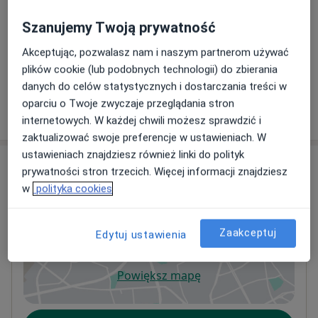
asymetrią i kolkami, a także kobiet w ciąży i pacjentów
Szanujemy Twoją prywatność
ze schorzeniami układu pokarmowego takimi jak
Terapia wisceralna
Umów wizytę
refluks, czy zaparcia.
Akceptując, pozwalasz nam i naszym partnerom używać
270 zł
Szczegóły
plików cookie (lub podobnych technologii) do zbierania
danych do celów statystycznych i dostarczania treści w
oparciu o Twoje zwyczaje przeglądania stron
W jaki sposób ustalane są ceny?
internetowych. W każdej chwili możesz sprawdzić i
zaktualizować swoje preferencje w ustawieniach. W
Szkolenia podyplomowe:
ustawieniach znajdziesz również linki do polityk
Adres
- Osteopatia pediatryczna i opieka okołoporodowa.
prywatności stron trzecich. Więcej informacji znajdziesz
(Caroline Stone D.O)
w
polityka cookies
Pietreha - osteopatia i fizjoterapia
- Osteopatia neurologiczna i psychosomatyka (Michel
Żołnierzy I Armii Wojska Polskiego 4/1,
Leduc D.O), Jakub Stępnik D.O
Śródmieście
, 81-380
Gdynia
Zaakceptuj
Edytuj ustawienia
- Patologia ( Philippe Verhagen D. O)
- Anatomia Palpacyjna ( Bob Hannes
D. O)
Powiększ mapę
otwiera się w nowej karcie
- Techniki Osteopatyczne ( Jory Pauwels D. O, Tim
Daelemans D. O, Jean- Michel Lamy D. O)
Dostępność