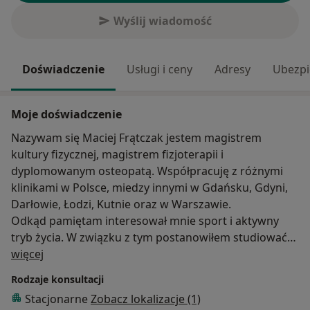
Wyślij wiadomość
Doświadczenie
Usługi i ceny
Adresy
Ubezpi
Moje doświadczenie
Nazywam się Maciej Frątczak jestem magistrem
kultury fizycznej, magistrem fizjoterapii i
dyplomowanym osteopatą. Współpracuję z różnymi
klinikami w Polsce, miedzy innymi w Gdańsku, Gdyni,
Darłowie, Łodzi, Kutnie oraz w Warszawie.
Odkąd pamiętam interesował mnie sport i aktywny
tryb życia. W związku z tym postanowiłem studiować
O mnie
kulturę fizyczną. Związane ze sportem częste kontuzje
więcej
i urazy spowodowały, że zapragnąłem nauczyć się jak
Rodzaje konsultacji
im zapobiegać i je leczyć. Dlatego postanowiłem
Stacjonarne
Zobacz lokalizacje (1)
studiować fizjoterapię, a następnie osteopatię.