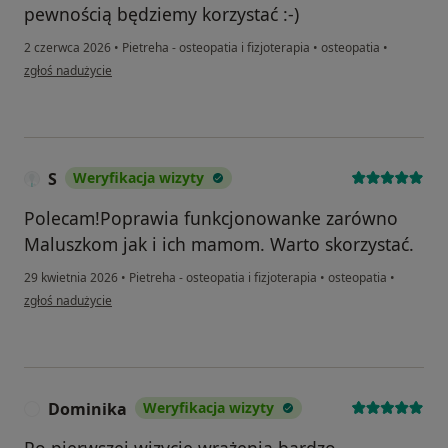
pewnością będziemy korzystać :-)
2 czerwca 2026
•
Pietreha - osteopatia i fizjoterapia
•
osteopatia
•
w opinii użytkownika Natalia i Łucja
zgłoś nadużycie
S
Weryfikacja wizyty
Polecam!Poprawia funkcjonowanke zarówno
Maluszkom jak i ich mamom. Warto skorzystać.
29 kwietnia 2026
•
Pietreha - osteopatia i fizjoterapia
•
osteopatia
•
w opinii użytkownika S
zgłoś nadużycie
Dominika
Weryfikacja wizyty
D