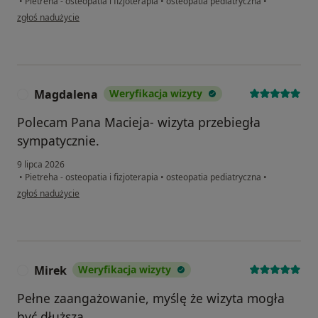
•
Pietreha - osteopatia i fizjoterapia
•
osteopatia pediatryczna
•
w opinii użytkownika Mateusz
zgłoś nadużycie
Magdalena
Weryfikacja wizyty
M
Polecam Pana Macieja- wizyta przebiegła
sympatycznie.
9 lipca 2026
•
Pietreha - osteopatia i fizjoterapia
•
osteopatia pediatryczna
•
w opinii użytkownika Magdalena
zgłoś nadużycie
Mirek
Weryfikacja wizyty
M
Pełne zaangażowanie, myślę że wizyta mogła
być dłuższa