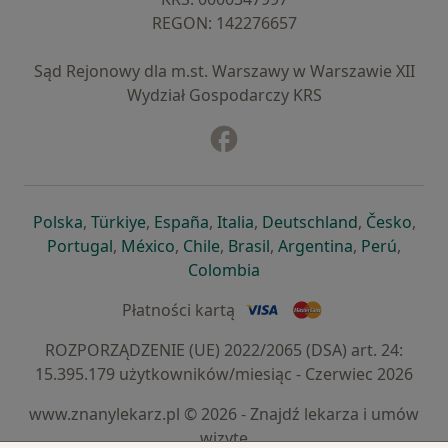
REGON: ⁠142276657
Sąd Rejonowy dla m.st. Warszawy w Warszawie XII
Wydział Gospodarczy KRS
Facebook
otwiera się w nowej karcie
otwiera się w nowej karcie
otwiera się w nowej karcie
otwiera się w nowej karcie
otwiera się w nowej karci
otwiera się
otwi
Polska
,
Türkiye
,
España
,
Italia
,
Deutschland
,
Česko
,
otwiera się w nowej karcie
otwiera się w nowej karcie
otwiera się w nowej karcie
otwiera się w nowej kar
otwiera się 
otwier
Portugal
,
México
,
Chile
,
Brasil
,
Argentina
,
Perú
,
otwiera się w nowej karc
Colombia
Płatności kartą
ROZPORZĄDZENIE (UE) 2022/2065 (DSA) art. 24:
15.395.179 użytkowników/miesiąc - Czerwiec 2026
www.znanylekarz.pl © 2026 - Znajdź lekarza i umów
wizytę