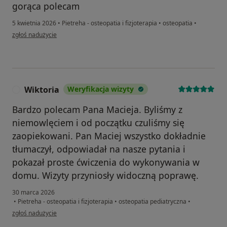
gorąca polecam
5 kwietnia 2026
•
Pietreha - osteopatia i fizjoterapia
•
osteopatia
•
w opinii użytkownika Nikola
zgłoś nadużycie
Wiktoria
Weryfikacja wizyty
W
Bardzo polecam Pana Macieja. Byliśmy z
niemowlęciem i od początku czuliśmy się
zaopiekowani. Pan Maciej wszystko dokładnie
tłumaczył, odpowiadał na nasze pytania i
pokazał proste ćwiczenia do wykonywania w
domu. Wizyty przyniosły widoczną poprawę.
30 marca 2026
•
Pietreha - osteopatia i fizjoterapia
•
osteopatia pediatryczna
•
w opinii użytkownika Wiktoria
zgłoś nadużycie