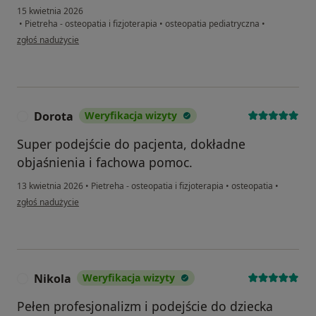
15 kwietnia 2026
•
Pietreha - osteopatia i fizjoterapia
•
osteopatia pediatryczna
•
w opinii użytkownika Ola
zgłoś nadużycie
Dorota
Weryfikacja wizyty
D
Super podejście do pacjenta, dokładne
objaśnienia i fachowa pomoc.
13 kwietnia 2026
•
Pietreha - osteopatia i fizjoterapia
•
osteopatia
•
w opinii użytkownika Dorota
zgłoś nadużycie
Nikola
Weryfikacja wizyty
N
Pełen profesjonalizm i podejście do dziecka