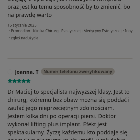
oraz jest ku temu sposobność by to zmienić, bo
na prawdę warto
15 stycznia 2025
•
Promedion - Klinika Chirurgii Plastycznej i Medycyny Estetycznej
•
Inny
w opinii użytkownika Karolina
•
zgłoś nadużycie
Joanna. T
Numer telefonu zweryfikowany
J
Dr Maciej to specjalista najwyższej klasy. Jest to
chirurg, któremu bez obaw można się poddać i
zaufać jego nieprzeciętnym zdolnościam.
Jestem kilka dni po operacji piersi. Doktor
wykonał lifting plus implant. Efekt jest
spektakularny. Życzę każdemu kto poddaje się