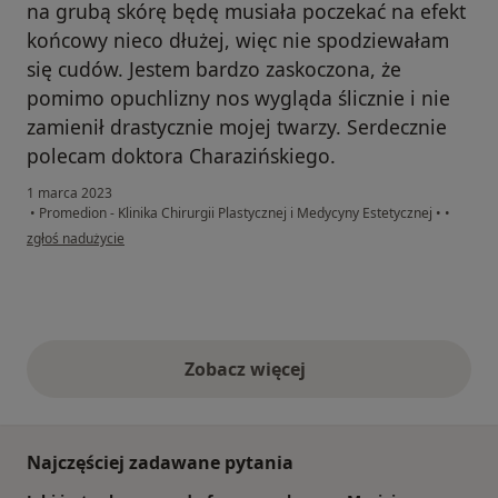
na grubą skórę będę musiała poczekać na efekt
końcowy nieco dłużej, więc nie spodziewałam
się cudów. Jestem bardzo zaskoczona, że
pomimo opuchlizny nos wygląda ślicznie i nie
zamienił drastycznie mojej twarzy. Serdecznie
polecam doktora Charazińskiego.
1 marca 2023
•
Promedion - Klinika Chirurgii Plastycznej i Medycyny Estetycznej
•
•
w opinii użytkownika Lucyna M
zgłoś nadużycie
Zobacz więcej
opinie powyżej
Najczęściej zadawane pytania