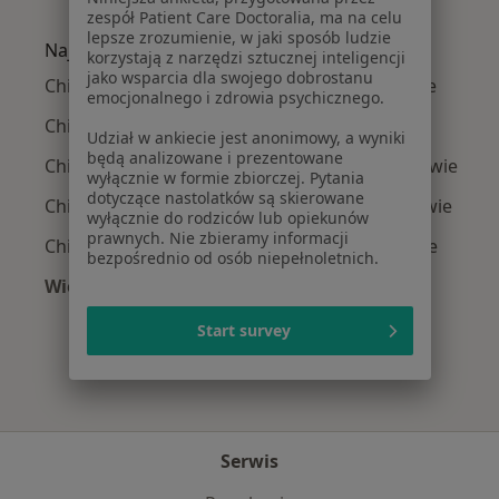
Więcej w kategorii: Najczęście leczone chorob
zespół Patient Care Doctoralia, ma na celu
lepsze zrozumienie, w jaki sposób ludzie
Najpopularniejsze ubezpieczenia
korzystają z narzędzi sztucznej inteligencji
jako wsparcia dla swojego dobrostanu
Chirurdzy plastyczni z Medicover w Warszawie
emocjonalnego i zdrowia psychicznego.
Chirurdzy plastyczni z Allianz w Warszawie
Udział w ankiecie jest anonimowy, a wyniki
będą analizowane i prezentowane
Chirurdzy plastyczni z INTER Polska w Warszawie
wyłącznie w formie zbiorczej. Pytania
dotyczące nastolatków są skierowane
Chirurdzy plastyczni z Signal Iduna w Warszawie
wyłącznie do rodziców lub opiekunów
prawnych. Nie zbieramy informacji
Chirurdzy plastyczni z Compensa w Warszawie
bezpośrednio od osób niepełnoletnich.
Więcej (3)
Więcej w kategorii: Najpopularniejsze ubezpie
Start survey
Serwis