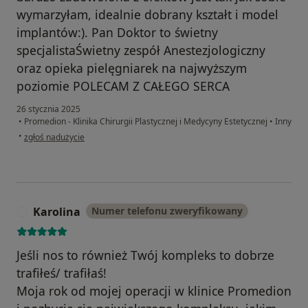
wymarzyłam, idealnie dobrany kształt i model
implantów:). Pan Doktor to świetny
specjalistaŚwietny zespół Anestezjologiczny
oraz opieka pielęgniarek na najwyższym
poziomie POLECAM Z CAŁEGO SERCA
26 stycznia 2025
•
Promedion - Klinika Chirurgii Plastycznej i Medycyny Estetycznej
•
Inny
w opinii użytkownika Sylwia
•
zgłoś nadużycie
Karolina
Numer telefonu zweryfikowany
K
Jeśli nos to również Twój kompleks to dobrze
trafiłeś/ trafiłaś!
Moja rok od mojej operacji w klinice Promedion