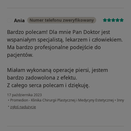
Ania
Numer telefonu zweryfikowany
A
Bardzo polecam! Dla mnie Pan Doktor jest
wspaniałym specjalistą, lekarzem i człowiekiem.
Ma bardzo profesjonalne podejście do
pacjentów.
Miałam wykonaną operacje piersi, jestem
bardzo zadowolona z efektu.
Z całego serca polecam i dziękuję.
17 października 2023
•
Promedion - Klinika Chirurgii Plastycznej i Medycyny Estetycznej
•
Inny
w opinii użytkownika Ania
•
zgłoś nadużycie