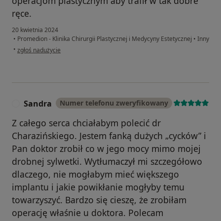
operacjom plastycznym aby trafił w tak dobre
ręce.
20 kwietnia 2024
•
Promedion - Klinika Chirurgii Plastycznej i Medycyny Estetycznej
•
Inny
w opinii użytkownika Joanna. T
•
zgłoś nadużycie
Sandra
Numer telefonu zweryfikowany
S
Z całego serca chciałabym polecić dr
Charazińskiego. Jestem fanką dużych „cycków” i
Pan doktor zrobił co w jego mocy mimo mojej
drobnej sylwetki. Wytłumaczył mi szczegółowo
dlaczego, nie mogłabym mieć większego
implantu i jakie powikłanie mogłyby temu
towarzyszyć. Bardzo się cieszę, że zrobiłam
operację właśnie u doktora. Polecam