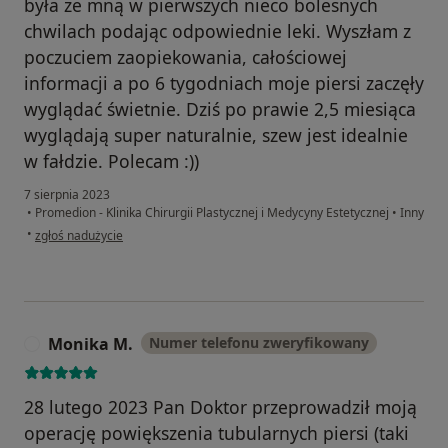
była ze mną w pierwszych nieco bolesnych
chwilach podając odpowiednie leki. Wyszłam z
poczuciem zaopiekowania, całościowej
informacji a po 6 tygodniach moje piersi zaczęły
wyglądać świetnie. Dziś po prawie 2,5 miesiąca
wyglądają super naturalnie, szew jest idealnie
w fałdzie. Polecam :))
7 sierpnia 2023
•
Promedion - Klinika Chirurgii Plastycznej i Medycyny Estetycznej
•
Inny
w opinii użytkownika Ewelina SP
•
zgłoś nadużycie
Monika M.
Numer telefonu zweryfikowany
M
28 lutego 2023 Pan Doktor przeprowadził moją
operację powiększenia tubularnych piersi (taki