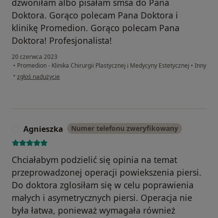
dzwoniłam albo pisałam smsa do Pana
Doktora. Gorąco polecam Pana Doktora i
klinikę Promedion. Gorąco polecam Pana
Doktora! Profesjonalista!
20 czerwca 2023
•
Promedion - Klinika Chirurgii Plastycznej i Medycyny Estetycznej
•
Inny
w opinii użytkownika Monika M.
•
zgłoś nadużycie
Agnieszka
Numer telefonu zweryfikowany
A
Chciałabym podzielić się opinia na temat
przeprowadzonej operacji powiekszenia piersi.
Do doktora zglosiłam się w celu poprawienia
małych i asymetrycznych piersi. Operacja nie
była łatwa, ponieważ wymagała również