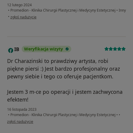
12 lutego 2024
•
Promedion - Klinika Chirurgii Plastycznej i Medycyny Estetycznej
•
Inny
w opinii użytkownika Sandra
•
zgłoś nadużycie
IB
Weryfikacja wizyty
I
Dr Charazinski to prawdziwy artysta, robi
piękne piersi :) Jest bardzo profesjonalny oraz
pewny siebie i tego co oferuje pacjentkom.
Jestem 3 m-ce po operacji i jestem zachwycona
efektem!
16 listopada 2023
•
Promedion - Klinika Chirurgii Plastycznej i Medycyny Estetycznej
•
•
w opinii użytkownika IB
zgłoś nadużycie