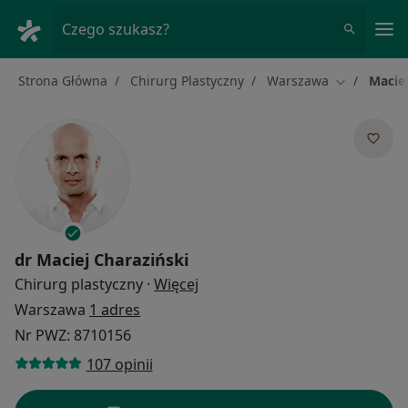
Me
Czego szukasz?
Strona Główna
Chirurg Plastyczny
Warszawa
Maciej
Zmień mias
dr
Maciej Charaziński
O specjalizacjach
Chirurg plastyczny
·
Więcej
Warszawa
1 adres
Nr PWZ: 8710156
107 opinii