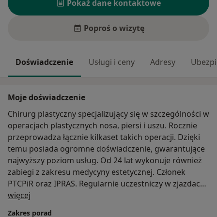
Pokaż dane kontaktowe
Poproś o wizytę
Doświadczenie
Usługi i ceny
Adresy
Ubezpi
Moje doświadczenie
Chirurg plastyczny specjalizujący się w szczególności w
operacjach plastycznych nosa, piersi i uszu. Rocznie
przeprowadza łącznie kilkaset takich operacji. Dzięki
temu posiada ogromne doświadczenie, gwarantujące
najwyższy poziom usług. Od 24 lat wykonuje również
zabiegi z zakresu medycyny estetycznej. Członek
PTCPiR oraz IPRAS. Regularnie uczestniczy w zjazdach,
O mnie
konferencjach i szkoleniach organizowanych przez
więcej
najlepszych chirurgów plastycznych na świecie.
Zakres porad