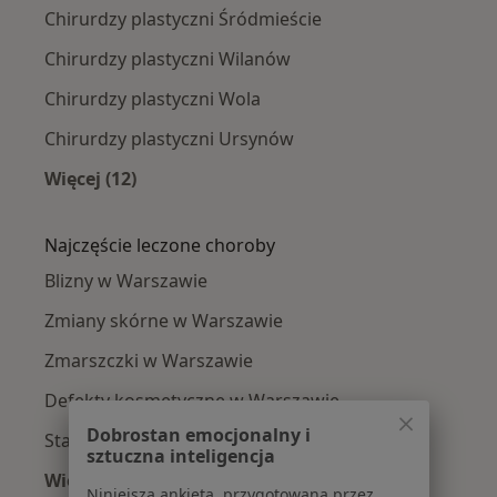
Chirurdzy plastyczni Śródmieście
Chirurdzy plastyczni Wilanów
Chirurdzy plastyczni Wola
Chirurdzy plastyczni Ursynów
Więcej (12)
Więcej w kategorii: Chirurdzy plastyczni w pob
Najczęście leczone choroby
Blizny w Warszawie
Zmiany skórne w Warszawie
Zmarszczki w Warszawie
Defekty kosmetyczne w Warszawie
Dobrostan emocjonalny i
Starzenie się skóry w Warszawie
sztuczna inteligencja
Więcej (15)
Niniejsza ankieta, przygotowana przez