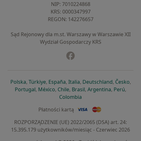
NIP: ⁠7010224868
KRS: ⁠0000347997
REGON: ⁠142276657
Sąd Rejonowy dla m.st. Warszawy w Warszawie XII
Wydział Gospodarczy KRS
Facebook
otwiera się w nowej karcie
otwiera się w nowej karcie
otwiera się w nowej karcie
otwiera się w nowej karcie
otwiera się w nowej karci
otwiera się
otwi
Polska
,
Türkiye
,
España
,
Italia
,
Deutschland
,
Česko
,
otwiera się w nowej karcie
otwiera się w nowej karcie
otwiera się w nowej karcie
otwiera się w nowej kar
otwiera się 
otwier
Portugal
,
México
,
Chile
,
Brasil
,
Argentina
,
Perú
,
otwiera się w nowej karc
Colombia
Płatności kartą
ROZPORZĄDZENIE (UE) 2022/2065 (DSA) art. 24:
15.395.179 użytkowników/miesiąc - Czerwiec 2026