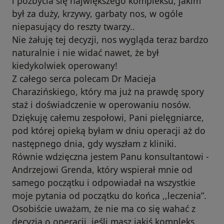
i pozbycia się największego kompleksu, jakim
był za duży, krzywy, garbaty nos, w ogóle
niepasujący do reszty twarzy..
Nie żałuję tej decyzji, nos wygląda teraz bardzo
naturalnie i nie widać nawet, że był
kiedykolwiek operowany!
Z całego serca polecam Dr Macieja
Charazińskiego, który ma już na prawdę spory
staż i doświadczenie w operowaniu nosów.
Dziękuję całemu zespołowi, Pani pielęgniarce,
pod której opieką byłam w dniu operacji aż do
następnego dnia, gdy wyszłam z kliniki.
Równie wdzięczna jestem Panu konsultantowi -
Andrzejowi Grenda, który wspierał mnie od
samego początku i odpowiadał na wszystkie
moje pytania od początku do końca ,,leczenia”.
Osobiście uważam, że nie ma co się wahać z
decyzją o operacji, jeśli masz jakiś kompleks