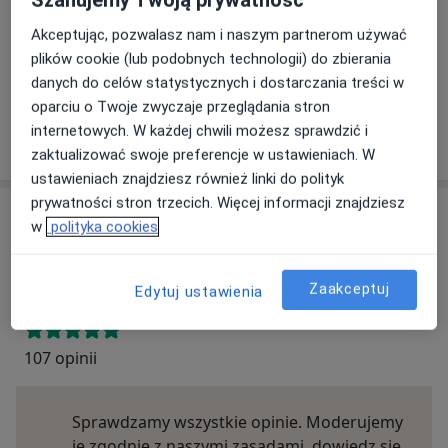
Ten specjalista przyjmuje wyłącznie pacjentów
prywatnych. Możesz opłacić wizytę samodzielnie lub
Akceptując, pozwalasz nam i naszym partnerom używać
znaleźć innego specjalistę, który akceptuje Twoje
plików cookie (lub podobnych technologii) do zbierania
ubezpieczenie.
danych do celów statystycznych i dostarczania treści w
oparciu o Twoje zwyczaje przeglądania stron
internetowych. W każdej chwili możesz sprawdzić i
Szukaj specjalistów według ubezpieczenia
zaktualizować swoje preferencje w ustawieniach. W
ustawieniach znajdziesz również linki do polityk
prywatności stron trzecich. Więcej informacji znajdziesz
Opinie
w
polityka cookies
Dodaj swoją opinię
Zaakceptuj
Edytuj ustawienia
107 opinii
Sprawdzamy wszystkie opinie. Moderujemy
je zgodnie z naszymi zasadami, dowiedz się