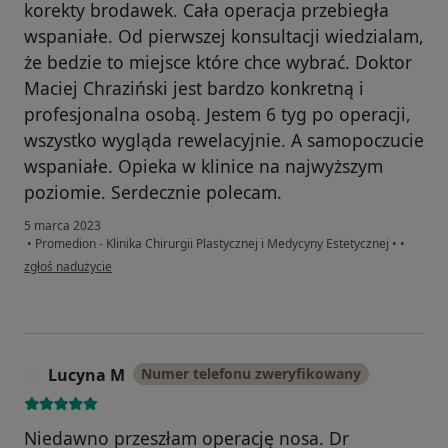
korekty brodawek. Cała operacja przebiegła
wspaniałe. Od pierwszej konsultacji wiedzialam,
że bedzie to miejsce które chce wybrać. Doktor
Maciej Chraziński jest bardzo konkretną i
profesjonalna osobą. Jestem 6 tyg po operacji,
wszystko wygląda rewelacyjnie. A samopoczucie
wspaniałe. Opieka w klinice na najwyższym
poziomie. Serdecznie polecam.
5 marca 2023
•
Promedion - Klinika Chirurgii Plastycznej i Medycyny Estetycznej
•
•
w opinii użytkownika Agnieszka
zgłoś nadużycie
Lucyna M
Numer telefonu zweryfikowany
L
Niedawno przeszłam operację nosa. Dr