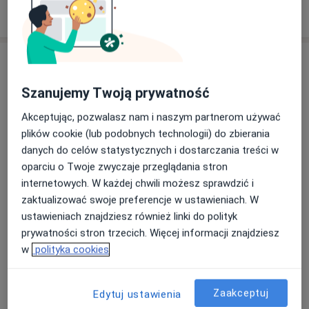
W jaki sposób ustalane są ceny?
Adresy (2)
Szanujemy Twoją prywatność
Adres 1
Adres 2
Akceptując, pozwalasz nam i naszym partnerom używać
plików cookie (lub podobnych technologii) do zbierania
MED CLINIC PREMIUM
danych do celów statystycznych i dostarczania treści w
Kurczaki 22/26, lok.25,
Górna
, 93-322
Łódź
oparciu o Twoje zwyczaje przeglądania stron
internetowych. W każdej chwili możesz sprawdzić i
zaktualizować swoje preferencje w ustawieniach. W
Powiększ mapę
otwiera się w nowej karcie
ustawieniach znajdziesz również linki do polityk
prywatności stron trzecich. Więcej informacji znajdziesz
Dostępność
w
polityka cookies
Pokaż kalendarz
Zaakceptuj
Edytuj ustawienia
Metody płatności (wizyty prywatne)