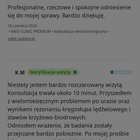
Profesjonalne, rzeczowe i spokojne odniesienie
się do mojej sprawy. Bardzo dziękuję.
18 czerwca 2026
•
MED CLINIC PREMIUM
•
konsultacja neurochirurgiczna
•
w opinii użytkownika B.W.
zgłoś nadużycie
K.M
Weryfikacja wizyty
K
Niestety jestem bardzo rozczarowany wizytą.
Konsultacja trwała około 10 minut. Przyszedłem
z wielomiesięcznym problemem po urazie oraz
wynikami rezonansu kręgosłupa lędźwiowego i
stawów krzyżowo-biodrowych.
Odniosłem wrażenie, że badania zostały
przejrzane bardzo pobieżnie. Po mojej prośbie