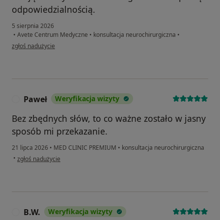
odpowiedzialnością.
5 sierpnia 2026
•
Avete Centrum Medyczne
•
konsultacja neurochirurgiczna
•
w opinii użytkownika Anita
zgłoś nadużycie
Paweł
Weryfikacja wizyty
P
Bez zbędnych słów, to co ważne zostało w jasny
sposób mi przekazanie.
21 lipca 2026
•
MED CLINIC PREMIUM
•
konsultacja neurochirurgiczna
w opinii użytkownika Paweł
•
zgłoś nadużycie
B.W.
Weryfikacja wizyty
B