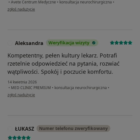
•
Avete Centrum Medyczne
•
konsultacja neurochirurgiczna
•
w opinii użytkownika Bogusław
zgłoś nadużycie
Aleksandra
Weryfikacja wizyty
A
Kompetentny, pełen kultury lekarz. Potrafi
rzetelnie odpowiedzieć na pytania, rozwiać
wątpliwości. Spokój i poczucie komfortu.
14 kwietnia 2026
•
MED CLINIC PREMIUM
•
konsultacja neurochirurgiczna
•
w opinii użytkownika Aleksandra
zgłoś nadużycie
ŁUKASZ
Numer telefonu zweryfikowany
Ł