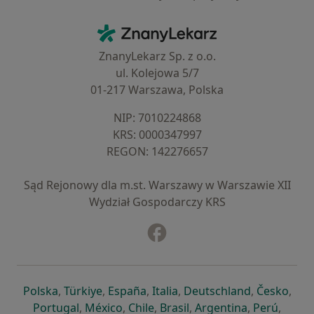
Kontakt
ZnanyLekarz - Strona główna
ZnanyLekarz Sp. z o.o.
ul. Kolejowa 5/7
01-217 Warszawa, Polska
NIP: ⁠7010224868
KRS: ⁠0000347997
REGON: ⁠142276657
Sąd Rejonowy dla m.st. Warszawy w Warszawie XII
Wydział Gospodarczy KRS
Facebook
otwiera się w nowej karcie
otwiera się w nowej karcie
otwiera się w nowej karcie
otwiera się w nowej karcie
otwiera się w nowej karci
otwiera się
otwi
Polska
,
Türkiye
,
España
,
Italia
,
Deutschland
,
Česko
,
otwiera się w nowej karcie
otwiera się w nowej karcie
otwiera się w nowej karcie
otwiera się w nowej kar
otwiera się 
otwier
Portugal
,
México
,
Chile
,
Brasil
,
Argentina
,
Perú
,