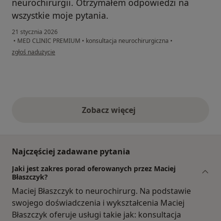
neurochirurgii. Otrzymałem odpowiedzi na
wszystkie moje pytania.
21 stycznia 2026
•
MED CLINIC PREMIUM
•
konsultacja neurochirurgiczna
•
w opinii użytkownika Marek
zgłoś nadużycie
Zobacz więcej
opinie powyżej
Najczęściej zadawane pytania
Jaki jest zakres porad oferowanych przez Maciej
Błaszczyk?
Maciej Błaszczyk to neurochirurg. Na podstawie
swojego doświadczenia i wykształcenia Maciej
Błaszczyk oferuje usługi takie jak: konsultacja