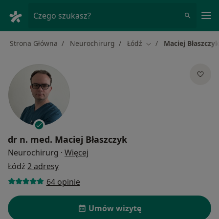
Me
Czego szukasz?
Strona Główna
Neurochirurg
Łódź
Maciej Błaszczy
Zmień miasto
dr n. med.
Maciej Błaszczyk
O specjalizacjach
Neurochirurg
·
Więcej
Łódź
2 adresy
64 opinie
Umów wizytę