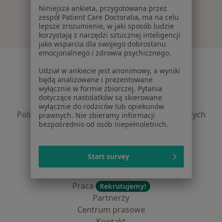
Niniejsza ankieta, przygotowana przez
zespół Patient Care Doctoralia, ma na celu
lepsze zrozumienie, w jaki sposób ludzie
korzystają z narzędzi sztucznej inteligencji
jako wsparcia dla swojego dobrostanu
emocjonalnego i zdrowia psychicznego.
Serwis
Udział w ankiecie jest anonimowy, a wyniki
Regulamin
będą analizowane i prezentowane
wyłącznie w formie zbiorczej. Pytania
Polityka prywatności pacjentów
dotyczące nastolatków są skierowane
Polityka prywatności profesjonalistów
wyłącznie do rodziców lub opiekunów
Polityka prywatności dla profesjonalistów, których
prawnych. Nie zbieramy informacji
bezpośrednio od osób niepełnoletnich.
dane pozyskaliśmy samodzielnie
Polityka cookies
Jak działają wyniki wyszukiwania
Start survey
Dostępność
O nas
Praca
Rekrutujemy!
Partnerzy
Centrum prasowe
Kontakt