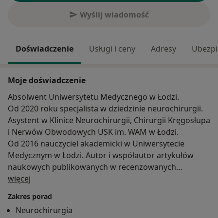
Wyślij wiadomość
Doświadczenie
Usługi i ceny
Adresy
Ubezpi
Moje doświadczenie
Absolwent Uniwersytetu Medycznego w Łodzi.
Od 2020 roku specjalista w dziedzinie neurochirurgii.
Asystent w Klinice Neurochirurgii, Chirurgii Kręgosłupa
i Nerwów Obwodowych USK im. WAM w Łodzi.
Od 2016 nauczyciel akademicki w Uniwersytecie
Medycznym w Łodzi. Autor i współautor artykułów
naukowych publikowanych w recenzowanych
O mnie
krajowych i zagranicznych czasopismach.
więcej
Uczestnik licznych krajowych i zagranicznych
Zakres porad
konferencji naukowych oraz kursów doskonalących
Neurochirurgia
między innymi w Czechach, Turcji i Niemczech.