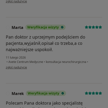
zgłoś nadużycie
Marta
Weryfikacja wizyty
M
Pan doktor z uprzejmym podejściem do
pacjenta,wyjaśnił,opisał co trzeba,a co
najważniejsze uspokoił.
11 lutego 2026
•
Avete Centrum Medyczne
•
konsultacja neurochirurgiczna
•
w opinii użytkownika Marta
zgłoś nadużycie
Marek
Weryfikacja wizyty
M
Polecam Pana doktora jako specjalistę