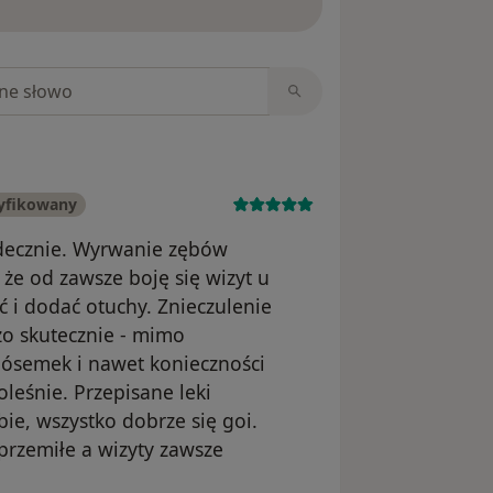
niach
yfikowany
rdecznie. Wyrwanie zębów
 że od zawsze boję się wizyt u
ić i dodać otuchy. Znieczulenie
o skutecznie - mimo
ósemek i nawet konieczności
oleśnie. Przepisane leki
ie, wszystko dobrze się goi.
 przemiłe a wizyty zawsze