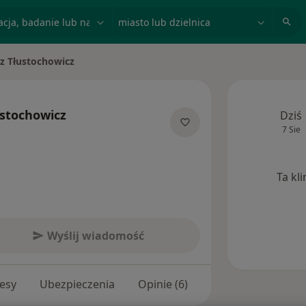
acja, badanie lub nazwisko
miasto lub dzielnica
z Tłustochowicz
sto
ustochowicz
Dziś
7 Sie
ecjalizacjach
Ta kl
Wyślij wiadomość
esy
Ubezpieczenia
Opinie (6)