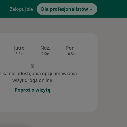
Zaloguj się
Dla profesjonalistów
Jutro
Ndz,
Pon,
Wt,
Śr,
8 Sie
9 Sie
10 Sie
11 Sie
12 Si
inika nie udostępnia opcji umawiania
wizyt drogą online
Poproś o wizytę