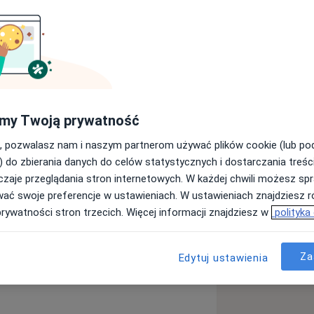
cznego. Wykonuje zabiegi
otetyki oraz chirurgii
e podejście do problemu każdego
my Twoją prywatność
, pozwalasz nam i naszym partnerom używać plików cookie (lub p
) do zbierania danych do celów statystycznych i dostarczania treśc
zaje przeglądania stron internetowych. W każdej chwili możesz spr
1y_sr_more_diseases
wać swoje preferencje w ustawieniach. W ustawieniach znajdziesz ró
prywatności stron trzecich. Więcej informacji znajdziesz w
polityka
Za
Edytuj ustawienia