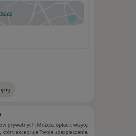
 mapę
wiera się w nowej karcie
ęcej
adresie
h
ntów prywatnych. Możesz opłacić wizytę
ę, który akceptuje Twoje ubezpieczenie.