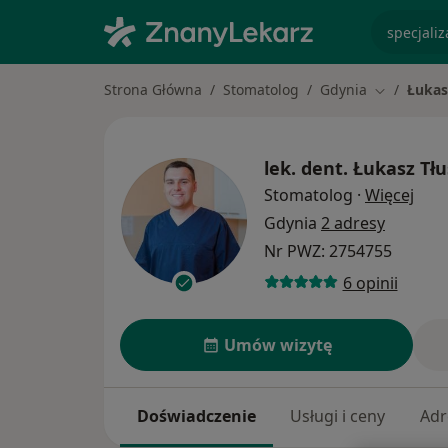
specjaliz
Strona Główna
Stomatolog
Gdynia
Łukas
Zmień mia
lek. dent.
Łukasz Tł
O sp
Stomatolog
·
Więcej
Gdynia
2 adresy
Nr PWZ: 2754755
6 opinii
Umów wizytę
Doświadczenie
Usługi i ceny
Adr