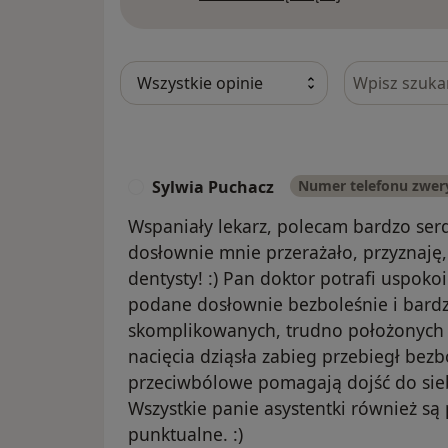
Szukaj w opi
Sylwia Puchacz
Numer telefonu zwer
S
Wspaniały lekarz, polecam bardzo se
dosłownie mnie przerażało, przyznaję,
dentysty! :) Pan doktor potrafi uspoko
podane dosłownie bezboleśnie i bardz
skomplikowanych, trudno położonych 
nacięcia dziąsła zabieg przebiegł bezb
przeciwbólowe pomagają dojść do sieb
Wszystkie panie asystentki również są
punktualne. :)