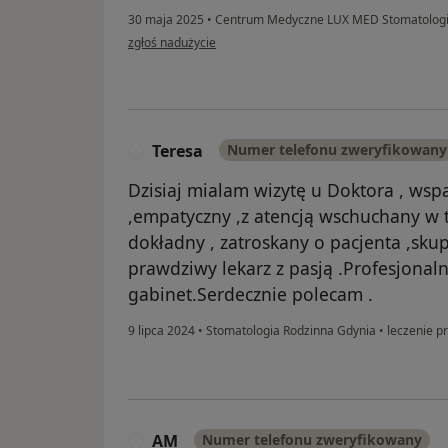
30 maja 2025
•
Centrum Medyczne LUX MED Stomatologia
w opinii użytkownika Sylwia Puchacz
zgłoś nadużycie
Teresa
Numer telefonu zweryfikowany
T
Dzisiaj mialam wizytę u Doktora , wspa
,empatyczny ,z atencją wschuchany w 
dokładny , zatroskany o pacjenta ,skup
prawdziwy lekarz z pasją .Profesjona
gabinet.Serdecznie polecam .
9 lipca 2024
•
Stomatologia Rodzinna Gdynia
•
leczenie p
AM
Numer telefonu zweryfikowany
A