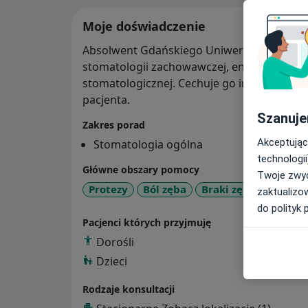
Moje doświadczenie
Absolwent Gdańskiego Uniwersytetu Medy
stomatologii zachowawczej, endodoncji i pr
stomatologicznej. Cechuje go indywidualn
pacjenta.
Szanuje
Zakres porad
Akceptując
Stomatologia ogólna
technologii
Główne obszary pomocy
Twoje zwyc
a1
Protezy
Ból zęba
Braki zębowe
+4
zaktualizo
do polityk 
Pacjenci których przyjmuję
Dorośli
Dzieci
Rodzaje konsultacji