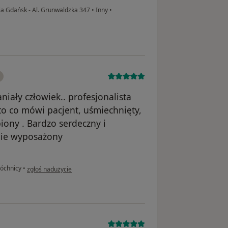
 Gdańsk - Al. Grunwaldzka 347
•
Inny
•
niały człowiek.. profesjonalista
to co mówi pacjent, uśmiechnięty,
iony . Bardzo serdeczny i
lnie wyposażony
w opinii użytkownika Teresa
róchnicy
•
zgłoś nadużycie