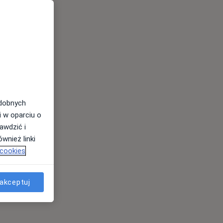
odobnych
i w oparciu o
awdzić i
wnież linki
 cookies
akceptuj