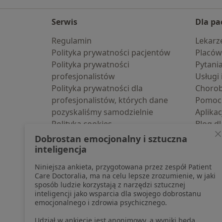
Serwis
Dla pa
Regulamin
Lekarz
Polityka prywatności pacjentów
Placów
Polityka prywatności
Pytani
profesjonalistów
Usługi 
Polityka prywatności dla
Choro
profesjonalistów, których dane
Pomoc
pozyskaliśmy samodzielnie
Aplika
Polityka cookies
Blog d
Edytuj ustawienia
Dobrostan emocjonalny i sztuczna
Jak działają wyniki wyszukiwania
inteligencja
Dostępność
Niniejsza ankieta, przygotowana przez zespół Patient
O nas
Care Doctoralia, ma na celu lepsze zrozumienie, w jaki
Praca
Rekrutujemy!
sposób ludzie korzystają z narzędzi sztucznej
inteligencji jako wsparcia dla swojego dobrostanu
Partnerzy
emocjonalnego i zdrowia psychicznego.
Centrum prasowe
Kontakt
Udział w ankiecie jest anonimowy, a wyniki będą