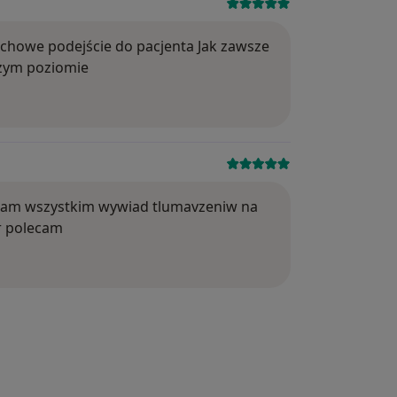
Ocena: 5
achowe podejście do pacjenta Jak zawsze
szym poziomie
biety która jest o byłego chłopaka o wszystkich za
Ocena: 5
ecam wszystkim wywiad tlumavzeniw na
r polecam
relacja wciąż trwa. Zanim zdecyduje się Pani zaproponow