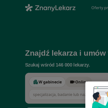
Oferty pr
Znajdź lekarza i umów
Szukaj wśród 146 000 lekarzy.
W gabinecie
Online
W gabinecie
Online
specjalizacja, badanie lub nazwisko
miast