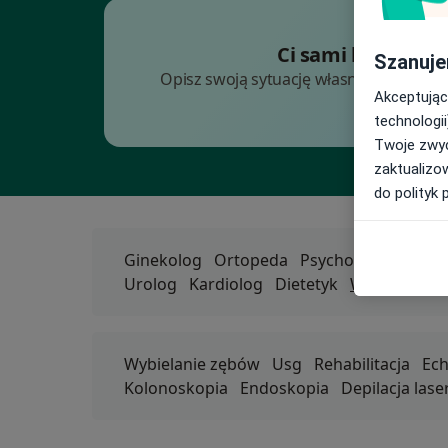
Wczesny
Ci sami lekarze. 
Szanuje
Opisz swoją sytuację własnymi słowami.
Akceptując
T
technologii
Twoje zwyc
zaktualizo
do polityk 
Ginekolog
Ortopeda
Psycholog
Psychia
Urolog
Kardiolog
Dietetyk
Więcej
Popularne
Wybielanie zębów
Usg
Rehabilitacja
Ech
Kolonoskopia
Endoskopia
Depilacja las