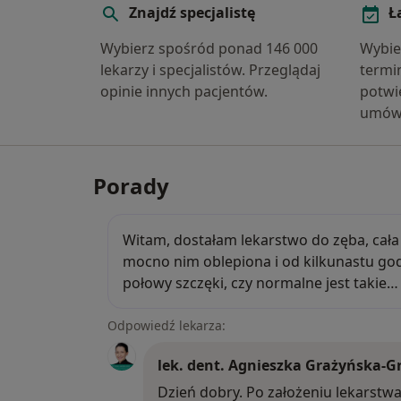
Znajdź specjalistę
Ł
Wybierz spośród ponad 146 000
Wybie
lekarzy i specjalistów. Przeglądaj
termi
opinie innych pacjentów.
potwie
umów
Porady
Witam, dostałam lekarstwo do zęba, c
Witam, dostałam lekarstwo do zęba, cała 
mocno nim oblepiona i od kilkunastu god
połowy szczęki, czy normalne jest takie
Odpowiedź lekarza:
lek. dent. Agnieszka Grażyńska-G
Dzień dobry. Po założeniu lekarst
Dzień dobry. Po założeniu lekarstw