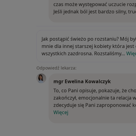
czas może występować uczucie rozpi
Jeśli jednak ból jest bardzo silny, t
Jak postąpić świeżo po rozstaniu? Mó
Jak postąpić świeżo po rozstaniu? Mój by
mnie dla innej starszej kobiety która jes
wszystkich zazdrosna. Rozstaliśmy…
Wię
Odpowiedź lekarza:
mgr Ewelina Kowalczyk
To, co Pani opisuje, pokazuje, że
To, co Pani opisuje, pokazuje, że ch
zakończył, emocjonalnie ta relacja 
zdecyduje się Pani zaproponować k
Więcej