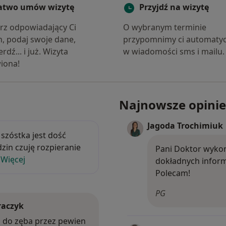
atwo umów wizytę
Przyjdź na wizytę
rz odpowiadający Ci
O wybranym terminie
n, podaj swoje dane,
przypomnimy ci automatyc
rdź... i już. Wizyta
w wiadomości sms i mailu.
iona!
Najnowsze opinie
ała szóstka jest dość mocno nim oblepiona i od ki
Jagoda Trochimiuk
szóstka jest dość
zin czuję rozpieranie
Pani Doktor wykon
…
Więcej
dokładnych informa
Polecam!
PG
raczyk
wa do zęba przez pewien czas może występować uczucie roz
a do zęba przez pewien