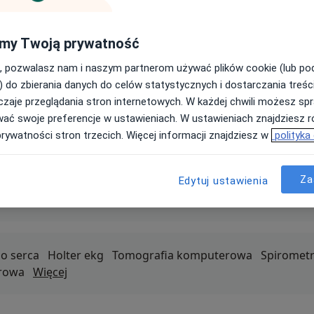
 dostęp do bety
Trafniejsze wyszukiwanie.
my Twoją prywatność
 Nova znajdzie lekarzy, którzy naprawdę pasują.
, pozwalasz nam i naszym partnerom używać plików cookie (lub p
estuj betę
) do zbierania danych do celów statystycznych i dostarczania treśc
zaje przeglądania stron internetowych. W każdej chwili możesz spr
wać swoje preferencje w ustawieniach. W ustawieniach znajdziesz ró
prywatności stron trzecich. Więcej informacji znajdziesz w
polityka
Za
tra
Stomatolog
Dermatolog
Chirurg
Laryngolog
Fizjo
Edytuj ustawienia
 kategorie
o serca
Holter ekg
Tomografia komputerowa
Spirometr
erowa
Więcej
usługi