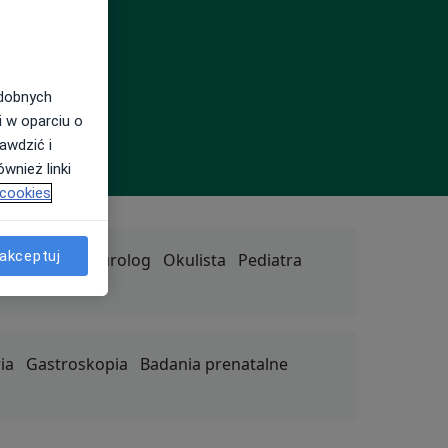
odobnych
i w oparciu o
awdzić i
wnież linki
 cookies
akceptuj
terapeuta
Neurolog
Okulista
Pediatra
ia
Gastroskopia
Badania prenatalne