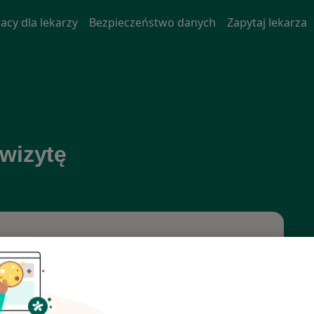
acy dla lekarzy
Bezpieczeństwo danych
Zapytaj lekarza
 wizytę
o lub dzielnica
Szukaj