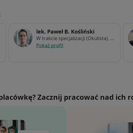
z
lek. Paweł B. Kośliński
, Opole
W trakcie specjalizacji (Okulista), Wrocław
Pokaż profil
placówkę? Zacznij pracować nad ich r