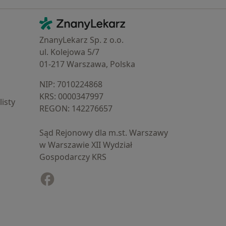
Kontakt
ZnanyLekarz - Strona główna
ZnanyLekarz Sp. z o.o.
ul. Kolejowa 5/7
01-217 Warszawa, Polska
NIP: ⁠7010224868
KRS: ⁠0000347997
isty
REGON: ⁠142276657
Sąd Rejonowy dla m.st. Warszawy
w Warszawie XII Wydział
Gospodarczy KRS
Facebook
otwiera się w nowej karcie