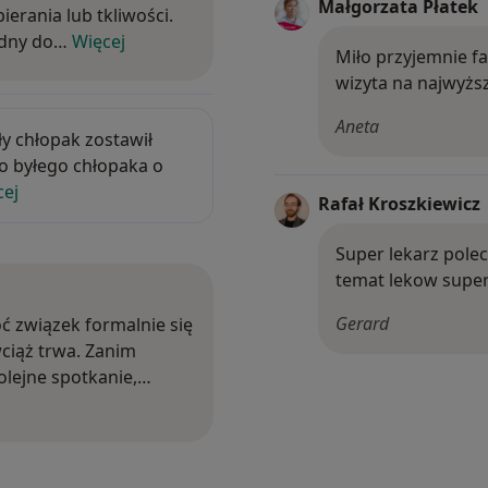
Małgorzata Płatek
erania lub tkliwości.
rudny do…
Więcej
Miło przyjemnie f
wizyta na najwyż
j były chłopak zostawił mnie dla innej starszej ko
Aneta
ły chłopak zostawił
t o byłego chłopaka o
cej
Rafał Kroszkiewicz
Super lekarz pol
temat lekow supe
 choć związek formalnie się zakończył, emocjonalnie ta 
Gerard
oć związek formalnie się
wciąż trwa. Zanim
olejne spotkanie,…