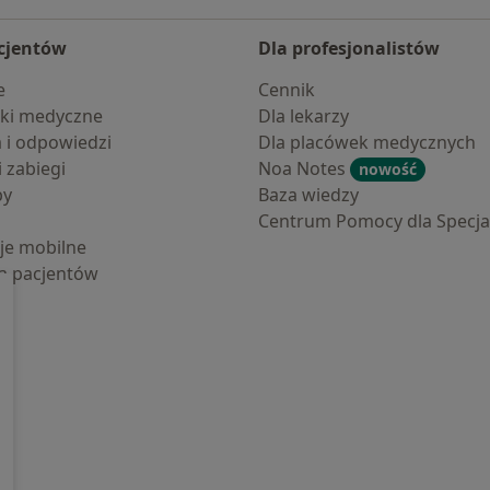
cjentów
Dla profesjonalistów
e
Cennik
ki medyczne
Dla lekarzy
a i odpowiedzi
Dla placówek medycznych
i zabiegi
Noa Notes
nowość
by
Baza wiedzy
Centrum Pomocy dla Specjal
cje mobilne
la pacjentów