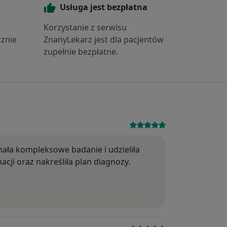
Usługa jest bezpłatna
Korzystanie z serwisu
znie
ZnanyLekarz jest dla pacjentów
zupełnie bezpłatne.
lkunastu godzin czuję rozpieranie połowy szczęki,
Ocena: 5
ała kompleksowe badanie i udzieliła
cji oraz nakreśliła plan diagnozy.
pierania lub tkliwości. Jeśli jednak ból jest bardzo sil