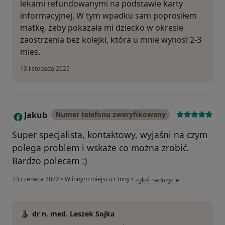
lekami refundowanymi na podstawie karty
informacyjnej. W tym wpadku sam poprosiłem
matkę, żeby pokazała mi dziecko w okresie
zaostrzenia bez kolejki, która u mnie wynosi 2-3
mies.
13 listopada 2025
Jakub
Numer telefonu zweryfikowany
J
Super specjalista, kontaktowy, wyjaśni na czym
polega problem i wskaże co można zrobić.
Bardzo polecam :)
w opinii użytkownika Jakub
23 czerwca 2022
•
W innym miejscu
•
Inny
•
zgłoś nadużycie
dr n. med. Leszek Sojka