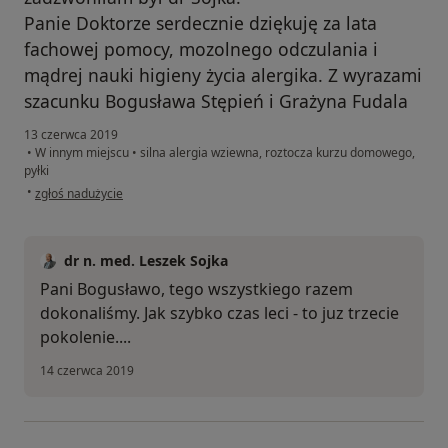
Panie Doktorze serdecznie dziękuję za lata
fachowej pomocy, mozolnego odczulania i
mądrej nauki higieny życia alergika. Z wyrazami
szacunku Bogusława Stępień i Grażyna Fudala
13 czerwca 2019
•
W innym miejscu
•
silna alergia wziewna, roztocza kurzu domowego,
pyłki
w opinii użytkownika Konto zostało usunięte
•
zgłoś nadużycie
dr n. med. Leszek Sojka
Pani Bogusławo, tego wszystkiego razem
dokonaliśmy. Jak szybko czas leci - to juz trzecie
pokolenie....
14 czerwca 2019