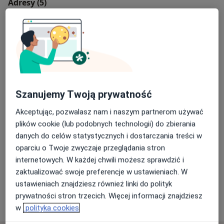
Adresy (5)
Adres 1
Adres 2
Adres 3
Adres 4
Adres 5
Gabinet Alergologiczny-pediatryczny
Jagiellońska 11 p.107,
32-400
Myślenice
Szanujemy Twoją prywatność
Powiększ mapę
Akceptując, pozwalasz nam i naszym partnerom używać
otwiera się w nowej karcie
plików cookie (lub podobnych technologii) do zbierania
Dostępność
danych do celów statystycznych i dostarczania treści w
W tym gabinecie nie można umawiać wizyt przez
oparciu o Twoje zwyczaje przeglądania stron
internet
internetowych. W każdej chwili możesz sprawdzić i
Co mam zrobić w tej sytuacji?
zaktualizować swoje preferencje w ustawieniach. W
ustawieniach znajdziesz również linki do polityk
prywatności stron trzecich. Więcej informacji znajdziesz
Pokaż więcej
o adresie
w
polityka cookies