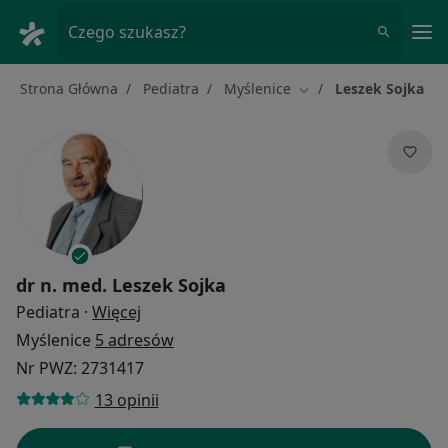
Me
Czego szukasz?
Strona Główna
Pediatra
Myślenice
Leszek Sojka
Zmień miasto
dr n. med.
Leszek Sojka
O specjalizacjach
Pediatra
·
Więcej
Myślenice
5 adresów
Nr PWZ: 2731417
13 opinii