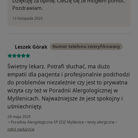
Dziękuję za opinię. Cieszę się że mogłem pomóc.
Pozdrawiam.
13 listopada 2025
Leszek Górak
Numer telefonu zweryfikowany
L
Świetny lekarz. Potrafi słuchać, ma dużo
empatii dla pacjenta i profesjonalnie podchodzi
do problemów niezależnie czy jest to prywatna
wizyta czy też w Poradnii Alergologicznej w
Myślenicach. Najważniejsze że jest spokojny i
uśmiechnięty.
29 maja 2025
•
Poradnia Alergologiczna SP ZOZ Myśłenice
•
testy alergiczne
•
w opinii użytkownika Leszek Górak
zgłoś nadużycie