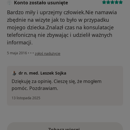
Konto zostało usunięte
Bardzo miły i uprzejmy człowiek.Nie namawia
zbędnie na wizyte jak to było w przypadku
mojego dziecka.Znalazł czas na konsulatacje
telefoniczną nie zbywając i udzielił ważnych
informacji.
w opinii użytkownika Konto zostało usunięte
5 maja 2016
•
•
•
zgłoś nadużycie
dr n. med. Leszek Sojka
Dziękuję za opinię. Cieszę się, że mogłem
pomóc. Pozdrawiam.
13 listopada 2025
Zobacz więcej