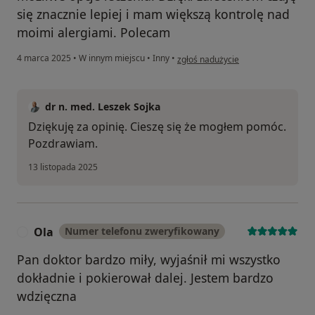
się znacznie lepiej i mam większą kontrolę nad
moimi alergiami. Polecam
w opinii użytkownika Katarzyna
4 marca 2025
•
W innym miejscu
•
Inny
•
zgłoś nadużycie
dr n. med. Leszek Sojka
Dziękuję za opinię. Cieszę się że mogłem pomóc.
Pozdrawiam.
13 listopada 2025
Ola
Numer telefonu zweryfikowany
O
Pan doktor bardzo miły, wyjaśnił mi wszystko
dokładnie i pokierował dalej. Jestem bardzo
wdzięczna