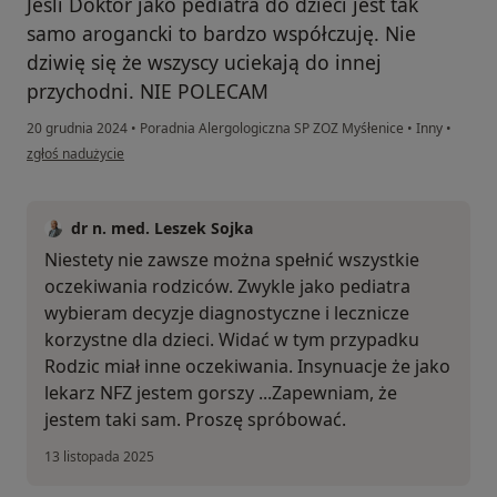
Jeśli Doktor jako pediatra do dzieci jest tak
samo arogancki to bardzo współczuję. Nie
dziwię się że wszyscy uciekają do innej
przychodni. NIE POLECAM
20 grudnia 2024
•
Poradnia Alergologiczna SP ZOZ Myśłenice
•
Inny
•
w opinii użytkownika M.A
zgłoś nadużycie
dr n. med. Leszek Sojka
Niestety nie zawsze można spełnić wszystkie
oczekiwania rodziców. Zwykle jako pediatra
wybieram decyzje diagnostyczne i lecznicze
korzystne dla dzieci. Widać w tym przypadku
Rodzic miał inne oczekiwania. Insynuacje że jako
lekarz NFZ jestem gorszy ...Zapewniam, że
jestem taki sam. Proszę spróbować.
13 listopada 2025