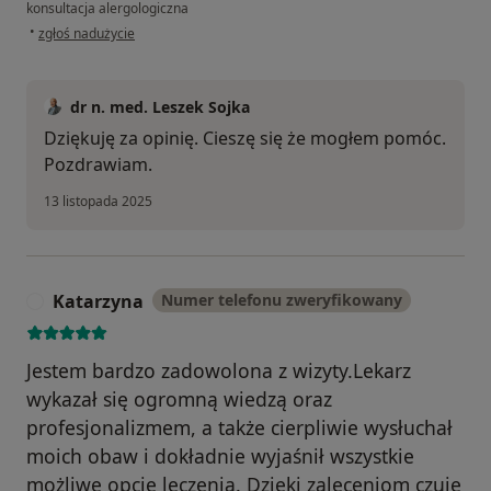
konsultacja alergologiczna
w opinii użytkownika MW
•
zgłoś nadużycie
dr n. med. Leszek Sojka
Dziękuję za opinię. Cieszę się że mogłem pomóc.
Pozdrawiam.
13 listopada 2025
Katarzyna
Numer telefonu zweryfikowany
K
Jestem bardzo zadowolona z wizyty.Lekarz
wykazał się ogromną wiedzą oraz
profesjonalizmem, a także cierpliwie wysłuchał
moich obaw i dokładnie wyjaśnił wszystkie
możliwe opcje leczenia. Dzięki zaleceniom czuję