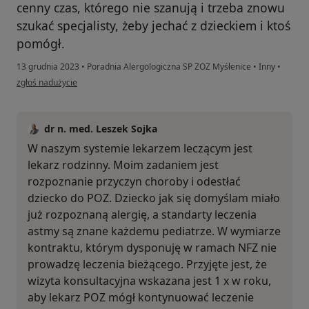
cenny czas, którego nie szanują i trzeba znowu
szukać specjalisty, żeby jechać z dzieckiem i ktoś
pomógł.
13 grudnia 2023
•
Poradnia Alergologiczna SP ZOZ Myśłenice
•
Inny
•
w opinii użytkownika Dk
zgłoś nadużycie
dr n. med. Leszek Sojka
W naszym systemie lekarzem leczącym jest
lekarz rodzinny. Moim zadaniem jest
rozpoznanie przyczyn choroby i odestłać
dziecko do POZ. Dziecko jak się domyślam miało
już rozpoznaną alergię, a standarty leczenia
astmy są znane każdemu pediatrze. W wymiarze
kontraktu, którym dysponuję w ramach NFZ nie
prowadzę leczenia bieżącego. Przyjęte jest, że
wizyta konsultacyjna wskazana jest 1 x w roku,
aby lekarz POZ mógł kontynuować leczenie