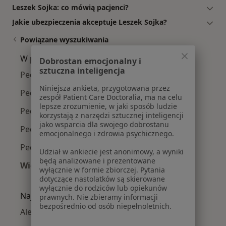
Leszek Sojka: co mówią pacjenci?
Jakie ubezpieczenia akceptuje Leszek Sojka?
Powiązane wyszukiwania
W pobliżu Myślenic
Dobrostan emocjonalny i
sztuczna inteligencja
Pediatrzy w Krakowie
Niniejsza ankieta, przygotowana przez
Pediatrzy w Nowym Targu
zespół Patient Care Doctoralia, ma na celu
lepsze zrozumienie, w jaki sposób ludzie
Pediatrzy w Bochni
korzystają z narzędzi sztucznej inteligencji
jako wsparcia dla swojego dobrostanu
Pediatrzy w Rabce-Zdroju
emocjonalnego i zdrowia psychicznego.
Pediatrzy w Niepołomicach
Udział w ankiecie jest anonimowy, a wyniki
będą analizowane i prezentowane
Więcej (14)
wyłącznie w formie zbiorczej. Pytania
Więcej w kategorii: W pobliżu Myślenic
dotyczące nastolatków są skierowane
wyłącznie do rodziców lub opiekunów
Najczęście leczone choroby
prawnych. Nie zbieramy informacji
bezpośrednio od osób niepełnoletnich.
Alergia pokarmowa w Myślenicach