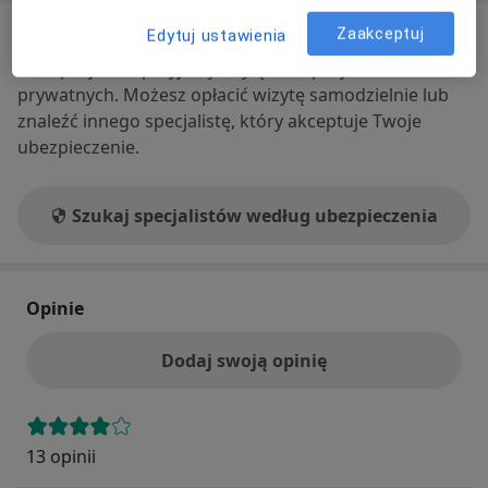
Ubezpieczenia - brak akceptowanych
Zaakceptuj
Edytuj ustawienia
Ten specjalista przyjmuje wyłącznie pacjentów
prywatnych. Możesz opłacić wizytę samodzielnie lub
znaleźć innego specjalistę, który akceptuje Twoje
ubezpieczenie.
Szukaj specjalistów według ubezpieczenia
Opinie
Dodaj swoją opinię
13 opinii