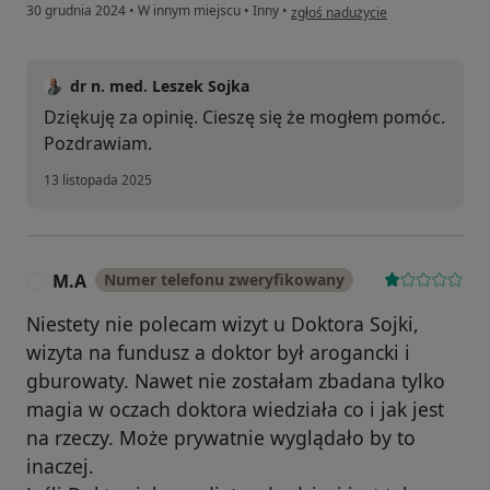
w opinii użytkownika Ola
30 grudnia 2024
•
W innym miejscu
•
Inny
•
zgłoś nadużycie
dr n. med. Leszek Sojka
Dziękuję za opinię. Cieszę się że mogłem pomóc.
Pozdrawiam.
13 listopada 2025
M.A
Numer telefonu zweryfikowany
M
Niestety nie polecam wizyt u Doktora Sojki,
wizyta na fundusz a doktor był arogancki i
gburowaty. Nawet nie zostałam zbadana tylko
magia w oczach doktora wiedziała co i jak jest
na rzeczy. Może prywatnie wyglądało by to
inaczej.