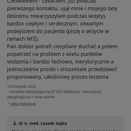
Człowiekiem - Lekarzem. Już podczas
pierwszego kontaktu, ujął mnie i mojego tatę
(któremu towarzyszyłam podczas wizyty),
bardzo ciepłym i serdecznym, otwartym
podejściem do pacjenta (piszę o wizycie w
ramach NFZ).
Pan doktor potrafi cierpliwie słuchać a potem
popatrzeć na problem z wielu punktów
widzenia i bardzo fachowo, merytorycznie a
jednocześnie prosto i zrozumiale przedstawić
proponowany, całościowy proces leczenia.
10 listopada 2025
•
Poradnia Alergologiczna SP ZOZ Myśłenice
•
konsultacja
alergologiczna + testy skórne
w opinii użytkownika Małgorzata
•
zgłoś nadużycie
dr n. med. Leszek Sojka