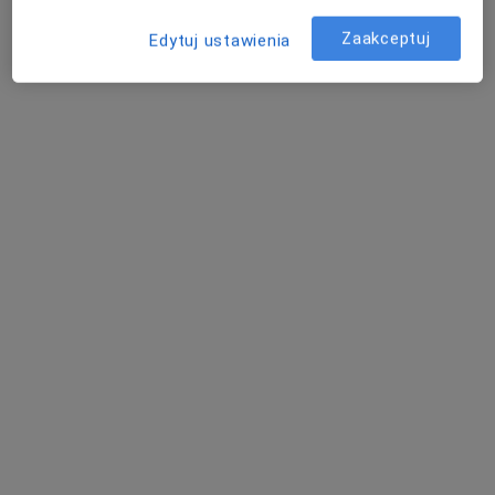
Długa 2 Borowo, Kartuzy
•
Mapa
Zaakceptuj
Edytuj ustawienia
Brak dostępnych specjalistów z wolnymi terminami w tym centrum medycznym.
Pokaż profil
Dostępni specjaliści
Specjaliści znajdują się poza Dzierżążno, pomorskie,
w obszarach bliskich Twojemu wyszukiwaniu.
Nowy profil na ZnanyLekarz
Bezpieczne płatności