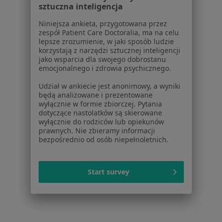
sztuczna inteligencja
Praca
Rekrutujemy!
Partnerzy
Niniejsza ankieta, przygotowana przez
Centrum prasowe
zespół Patient Care Doctoralia, ma na celu
lepsze zrozumienie, w jaki sposób ludzie
Kontakt
korzystają z narzędzi sztucznej inteligencji
jako wsparcia dla swojego dobrostanu
Dla pacjentów
emocjonalnego i zdrowia psychicznego.
Lekarze
Udział w ankiecie jest anonimowy, a wyniki
Placówki medyczne
będą analizowane i prezentowane
wyłącznie w formie zbiorczej. Pytania
Pytania i odpowiedzi
dotyczące nastolatków są skierowane
Usługi i zabiegi
wyłącznie do rodziców lub opiekunów
Choroby
prawnych. Nie zbieramy informacji
bezpośrednio od osób niepełnoletnich.
Pomoc
Aplikacje mobilne
Blog dla pacjentów
Start survey
Dla profesjonalistów
Cennik
Dla lekarzy