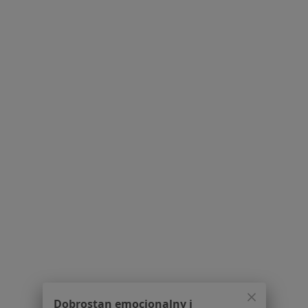
Strona Główna
Lekarz Rehabilitacji Medycznej
Zmień miasto
Dzierżążno
Serwis
Regulamin
Polityka prywatności pacjentów
Polityka prywatności profesjonalistów
Polityka prywatności dla profesjonalistów, których
dane pozyskaliśmy samodzielnie
Polityka cookies
Jak działają wyniki wyszukiwania
Dostępność
O nas
Dobrostan emocjonalny i