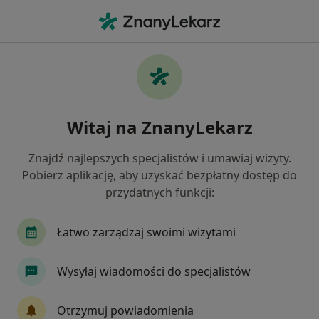
Me
Lekarz Rehabilitacji Medycznej • Dzierżążno, pomorskie
Filtry
Ubezpieczenie
Mapa
Polecani lekarze rehabilitacji medycznej w
Witaj na ZnanyLekarz
Jak działają wyniki wyszukiwania
Znajdź najlepszych specjalistów i umawiaj wizyty.
Pobierz aplikację, aby uzyskać bezpłatny dostęp do
Wybierz swoje ubezpieczenie
przydatnych funkcji:
Łatwo zarządzaj swoimi wizytami
Wysyłaj wiadomości do specjalistów
Otrzymuj powiadomienia