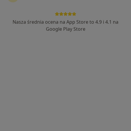
lek. Krzysztof Kowalczyk
·
Więcej
Lekarz rehabilitacji medycznej, Ortopeda
Nasza średnia ocena na App Store to 4.9 i 4.1 na
131 opinii
Google Play Store
Błękitnej Armii 1E, Dzierżążno
•
Mapa
Centrum Medyczne MEDICA360
Specjalista nie oferuje umawiania online pod tym adresem.
Poproś o wizytę
Fizjoterapeuta Movement