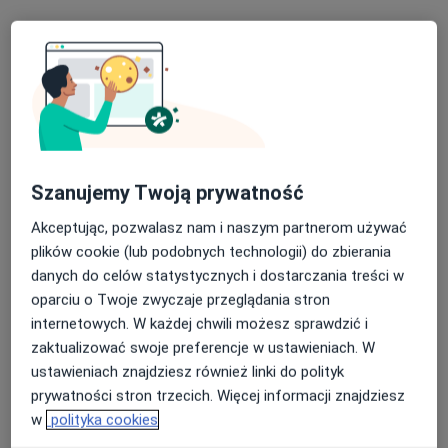
·
Więcej
Rehabilitacja medyczna, Fizjoterapia, Osteopatia
150 opinii
Marszałka Piłsudskiego 43/3 Szkoła Rodzenia Blisko, Kartuzy
•
Mapa
Brak dostępnych specjalistów z wolnymi terminami w tym centrum medycznym.
Pokaż profil
Szanujemy Twoją prywatność
Akceptując, pozwalasz nam i naszym partnerom używać
plików cookie (lub podobnych technologii) do zbierania
danych do celów statystycznych i dostarczania treści w
oparciu o Twoje zwyczaje przeglądania stron
internetowych. W każdej chwili możesz sprawdzić i
zaktualizować swoje preferencje w ustawieniach. W
ustawieniach znajdziesz również linki do polityk
Oktamed Clinic
prywatności stron trzecich. Więcej informacji znajdziesz
·
Więcej
Rehabilitacja medyczna, Chirurgia, Fizjoterapia
w
polityka cookies
19 opinii