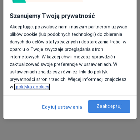
Niepubliczny Zakład Opieki Zdrowotnej
"Święta Monika" sp. z o.o.
Szanujemy Twoją prywatność
·
Więcej
Medycyna sportowa, Anestezjologia, Chirurgia
Akceptując, pozwalasz nam i naszym partnerom używać
1131 opinii
plików cookie (lub podobnych technologii) do zbierania
Wolności 20, Myszków
•
Mapa
danych do celów statystycznych i dostarczania treści w
oparciu o Twoje zwyczaje przeglądania stron
Konsultacja lekarza sportowego
200 zł
internetowych. W każdej chwili możesz sprawdzić i
Brak dostępnych specjalistów z wolnymi terminami w tym centrum medycznym.
zaktualizować swoje preferencje w ustawieniach. W
ustawieniach znajdziesz również linki do polityk
Pokaż profil
prywatności stron trzecich. Więcej informacji znajdziesz
w
polityka cookies
Zaakceptuj
Edytuj ustawienia