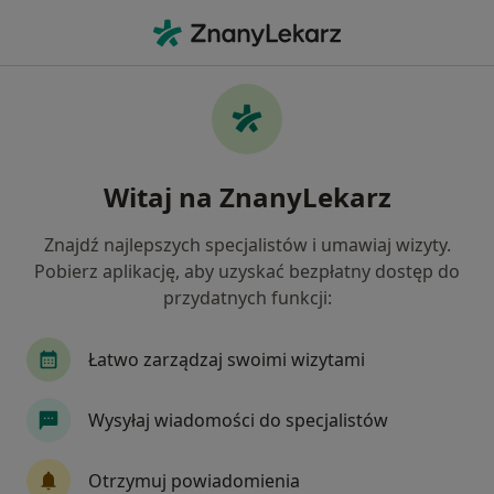
Me
Lekarz Medycyny Sportowej • Myszków, śląskie
Filtry
Ubezpieczenie
Mapa
Polecani lekarze medycyny sportowej w
Witaj na ZnanyLekarz
Myszkowie
Jak działają wyniki wyszukiwania
Znajdź najlepszych specjalistów i umawiaj wizyty.
Pobierz aplikację, aby uzyskać bezpłatny dostęp do
przydatnych funkcji:
Wybierz swoje ubezpieczenie
Łatwo zarządzaj swoimi wizytami
Wysyłaj wiadomości do specjalistów
Otrzymuj powiadomienia