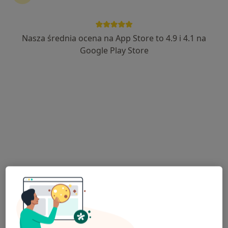
Bezpieczne płatności
Centrum Medyczne PO ZDROWIE
Nasza średnia ocena na App Store to 4.9 i 4.1 na
Google Play Store
·
Więcej
Medycyna sportowa, Farmacja, Fizjoterapia
45 opinii
Przemysłowa 2, Poręba
•
Mapa
Brak dostępnych specjalistów z wolnymi terminami w tym centrum medycznym.
Pokaż profil