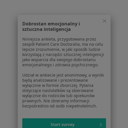
Centrum prasowe
Kontakt
Dla pacjentów
Dobrostan emocjonalny i
sztuczna inteligencja
Lekarze
Placówki medyczne
Niniejsza ankieta, przygotowana przez
zespół Patient Care Doctoralia, ma na celu
Pytania i odpowiedzi
lepsze zrozumienie, w jaki sposób ludzie
Usługi i zabiegi
korzystają z narzędzi sztucznej inteligencji
Choroby
jako wsparcia dla swojego dobrostanu
emocjonalnego i zdrowia psychicznego.
Pomoc
Aplikacje mobilne
Udział w ankiecie jest anonimowy, a wyniki
Blog dla pacjentów
będą analizowane i prezentowane
wyłącznie w formie zbiorczej. Pytania
Dla profesjonalistów
dotyczące nastolatków są skierowane
wyłącznie do rodziców lub opiekunów
prawnych. Nie zbieramy informacji
Cennik
bezpośrednio od osób niepełnoletnich.
Dla lekarzy
Dla placówek medycznych
Noa Notes
nowość
Start survey