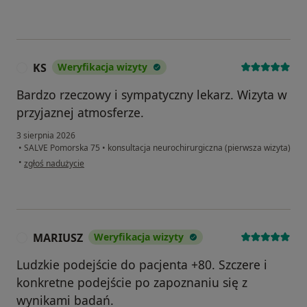
KS
Weryfikacja wizyty
K
Bardzo rzeczowy i sympatyczny lekarz. Wizyta w
przyjaznej atmosferze.
3 sierpnia 2026
•
SALVE Pomorska 75
•
konsultacja neurochirurgiczna (pierwsza wizyta)
w opinii użytkownika KS
•
zgłoś nadużycie
MARIUSZ
Weryfikacja wizyty
M
Ludzkie podejście do pacjenta +80. Szczere i
konkretne podejście po zapoznaniu się z
wynikami badań.