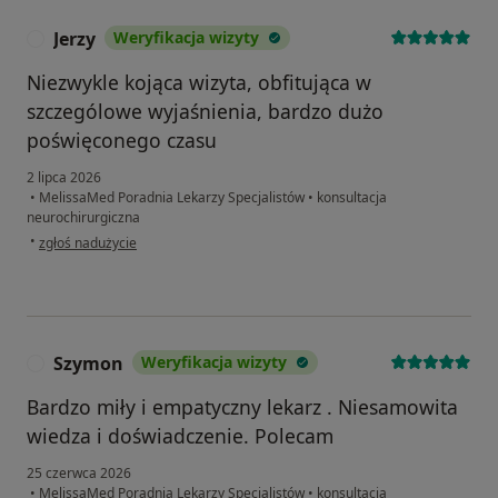
Jerzy
Weryfikacja wizyty
J
Niezwykle kojąca wizyta, obfitująca w
szczególowe wyjaśnienia, bardzo dużo
poświęconego czasu
2 lipca 2026
•
MelissaMed Poradnia Lekarzy Specjalistów
•
konsultacja
neurochirurgiczna
w opinii użytkownika Jerzy
•
zgłoś nadużycie
Szymon
Weryfikacja wizyty
S
Bardzo miły i empatyczny lekarz . Niesamowita
wiedza i doświadczenie. Polecam
25 czerwca 2026
•
MelissaMed Poradnia Lekarzy Specjalistów
•
konsultacja