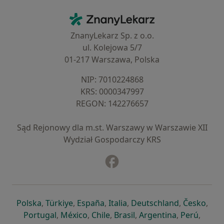
Kontakt
ZnanyLekarz - Strona główna
ZnanyLekarz Sp. z o.o.
ul. Kolejowa 5/7
01-217 Warszawa, Polska
NIP: ⁠7010224868
KRS: ⁠0000347997
REGON: ⁠142276657
Sąd Rejonowy dla m.st. Warszawy w Warszawie XII
Wydział Gospodarczy KRS
Facebook
otwiera się w nowej karcie
otwiera się w nowej karcie
otwiera się w nowej karcie
otwiera się w nowej karcie
otwiera się w nowej karci
otwiera się
otwi
Polska
,
Türkiye
,
España
,
Italia
,
Deutschland
,
Česko
,
otwiera się w nowej karcie
otwiera się w nowej karcie
otwiera się w nowej karcie
otwiera się w nowej kar
otwiera się 
otwier
Portugal
,
México
,
Chile
,
Brasil
,
Argentina
,
Perú
,