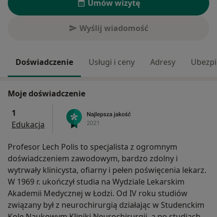
Umów wizytę
Wyślij wiadomość
Doświadczenie
Usługi i ceny
Adresy
Ubezpi
Moje doświadczenie
1
Edukacja
Profesor Lech Polis to specjalista z ogromnym
doświadczeniem zawodowym, bardzo zdolny i
wytrwały klinicysta, ofiarny i pełen poświęcenia lekarz.
W 1969 r. ukończył studia na Wydziale Lekarskim
Akademii Medycznej w Łodzi. Od IV roku studiów
związany był z neurochirurgią działając w Studenckim
Kole Naukowym Kliniki Neurochirurgii, a po studiach