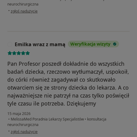
neurochirurgiczna
w opinii użytkownika Szymon
•
zgłoś nadużycie
Emilka wraz z mamą
Weryfikacja wizyty
E
Pan Profesor poszedł dokładnie do wszystkich
badań dziecka, rzeczowo wytłumaczył, uspokoił,
do córki również zagadywał co skutkowało
otwarciem się ze strony dziecka do lekarza. A co
najważniejsze nie patrzył na czas tylko poświęcił
tyle czasu ile potrzeba. Dziękujemy
15 maja 2026
•
MelissaMed Poradnia Lekarzy Specjalistów
•
konsultacja
neurochirurgiczna
w opinii użytkownika Emilka wraz z mamą
•
zgłoś nadużycie