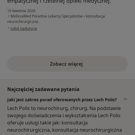
empatycznej i rzetelnej opieki medycznej.
16 kwietnia 2026
•
MelissaMed Poradnia Lekarzy Specjalistów
•
konsultacja
neurochirurgiczna
w opinii użytkownika Szymon Ch
•
zgłoś nadużycie
Zobacz więcej
opinie powyżej
Najczęściej zadawane pytania
Jaki jest zakres porad oferowanych przez Lech Polis?
Lech Polis to neurochirurg, chirurg. Na podstawie
swojego doświadczenia i wykształcenia Lech Polis
oferuje usługi takie jak: konsultacja
neurochirurgiczna, konsultacja neurochirurgiczna