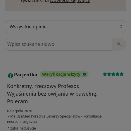
Dowiedz się więce
gwiazdek na
Dowiedz się więcej
Szukaj w opiniach
Pacjentka
Weryfikacja wizyty
P
Konkretny, rzeczowy Profesor.
Wyjaśnienia bez owijania w bawełnę.
Polecam
6 sierpnia 2026
•
MelissaMed Poradnia Lekarzy Specjalistów
•
konsultacja
neurochirurgiczna
w opinii użytkownika Pacjentka
•
zgłoś nadużycie