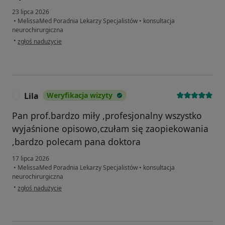
23 lipca 2026
•
MelissaMed Poradnia Lekarzy Specjalistów
•
konsultacja
neurochirurgiczna
w opinii użytkownika MARIUSZ
•
zgłoś nadużycie
Lila
Weryfikacja wizyty
L
Pan prof.bardzo miły ,profesjonalny wszystko
wyjaśnione opisowo,czułam się zaopiekowania
,bardzo polecam pana doktora
17 lipca 2026
•
MelissaMed Poradnia Lekarzy Specjalistów
•
konsultacja
neurochirurgiczna
w opinii użytkownika Lila
•
zgłoś nadużycie