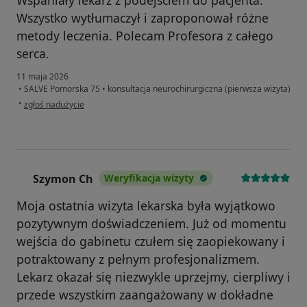
Wszystko wytłumaczył i zaproponował różne
metody leczenia. Polecam Profesora z całego
serca.
11 maja 2026
•
SALVE Pomorska 75
•
konsultacja neurochirurgiczna (pierwsza wizyta)
w opinii użytkownika WG
•
zgłoś nadużycie
Szymon Ch
Weryfikacja wizyty
S
Moja ostatnia wizyta lekarska była wyjątkowo
pozytywnym doświadczeniem. Już od momentu
wejścia do gabinetu czułem się zaopiekowany i
potraktowany z pełnym profesjonalizmem.
Lekarz okazał się niezwykle uprzejmy, cierpliwy i
przede wszystkim zaangażowany w dokładne