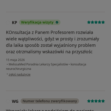
KP
Weryfikacja wizyty
K
KOnsultacja z Panem Profesorem rozwiała
wiele wątpliwości, gdyż w prosty i zrozumiały
dla laika sposób został wyjaśniony problem
oraz otrzmalismy wskazówki na przyszłośc
15 maja 2026
•
MelissaMed Poradnia Lekarzy Specjalistów
•
konsultacja
neurochirurgiczna
w opinii użytkownika KP
•
zgłoś nadużycie
WG
Numer telefonu zweryfikowany
W
Wspaniały lekarz z podejściem do pacjenta.