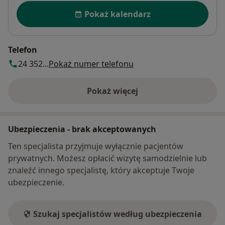
Dostępność
dziecięcej w Polsce jest ogromny. Od lat podejmuje
Pokaż kalendarz
bardzo trudne zabiegi uzyskując bardzo dobre wyniki.
W czasie swojego wieloletniego stażu zawodowego
wykonał kilka tysięcy najcięższych zabiegów
Telefon
neurochirurgicznych, wśród których znalazły się
24 352...
Pokaż numer telefonu
operacje usunięcia nowotworów
wewnątrzczaszkowych, skomplikowanych urazów
Pokaż więcej
czaszkowo – mózgowych , operacje naczyniowe, w tym
o adresie
tętniaków i zniekształceń tętniczo – żylnych.
Ubezpieczenia - brak akceptowanych
Ten specjalista przyjmuje wyłącznie pacjentów
prywatnych. Możesz opłacić wizytę samodzielnie lub
znaleźć innego specjalistę, który akceptuje Twoje
ubezpieczenie.
Szukaj specjalistów według ubezpieczenia