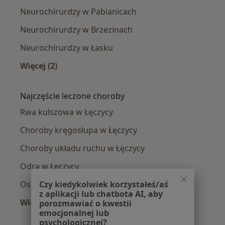
Neurochirurdzy w Pabianicach
Neurochirurdzy w Brzezinach
Neurochirurdzy w Łasku
Więcej (2)
Więcej w kategorii: W pobliżu Łęczycy
Najczęście leczone choroby
Rwa kulszowa w Łęczycy
Choroby kręgosłupa w Łęczycy
Choroby układu ruchu w Łęczycy
Odra w Łęczycy
Ospa w Łęczycy
Czy kiedykolwiek korzystałeś/aś
z aplikacji lub chatbota AI, aby
Więcej (2)
porozmawiać o kwestii
emocjonalnej lub
Więcej w kategorii: Najczęście leczone choroby
psychologicznej?