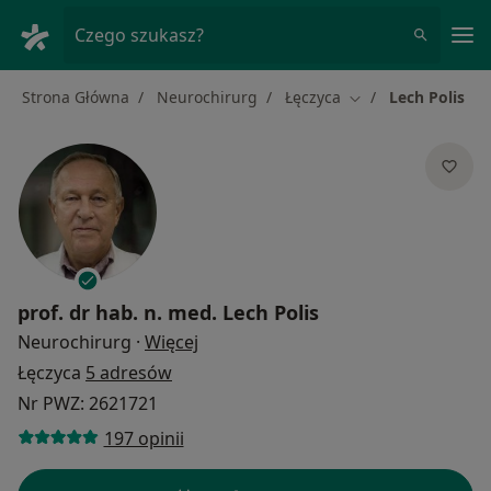
Me
Czego szukasz?
Strona Główna
Neurochirurg
Łęczyca
Lech Polis
Zmień miasto
prof. dr hab. n. med.
Lech Polis
O specjalizacjach
Neurochirurg
·
Więcej
Łęczyca
5 adresów
Nr PWZ: 2621721
197 opinii