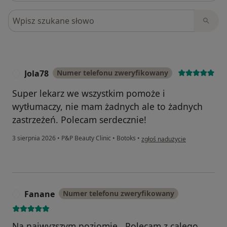
Szukaj w opiniach
Jola78
Numer telefonu zweryfikowany
J
Super lekarz we wszystkim pomoże i
wytłumaczy, nie mam żadnych ale to żadnych
zastrzeżeń. Polecam serdecznie!
w opinii użytkownika Jola78
3 sierpnia 2026
•
P&P Beauty Clinic
•
Botoks
•
zgłoś nadużycie
Fanane
Numer telefonu zweryfikowany
F
Na najwyzszym poziomie . Polecam z calego