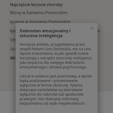
Najczęście leczone choroby
Blizny w Kamieniu Pomorskim
łysienie w Kamieniu Pomorskim
łysienie typu męskiego w Kamieniu Pomorskim
Dobrostan emocjonalny i
sztuczna inteligencja
Otyłość w Kamieniu Pomorskim
Niniejsza ankieta, przygotowana przez
Urazy w Kamieniu Pomorskim
zespół Patient Care Doctoralia, ma na celu
lepsze zrozumienie, w jaki sposób ludzie
Więcej (5)
korzystają z narzędzi sztucznej inteligencji
jako wsparcia dla swojego dobrostanu
Więcej w kategorii: Najczęście leczone choroby
emocjonalnego i zdrowia psychicznego.
Udział w ankiecie jest anonimowy, a wyniki
będą analizowane i prezentowane
wyłącznie w formie zbiorczej. Pytania
dotyczące nastolatków są skierowane
wyłącznie do rodziców lub opiekunów
Serwis
prawnych. Nie zbieramy informacji
bezpośrednio od osób niepełnoletnich.
Regulamin