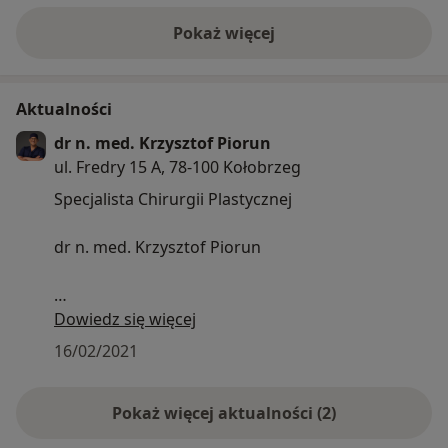
Pokaż więcej
o doświadczeniu
Aktualności
dr n. med. Krzysztof Piorun
ul. Fredry 15 A, 78-100 Kołobrzeg
Specjalista Chirurgii Plastycznej
dr n. med. Krzysztof Piorun
Dowiedz się więcej
Przeprowadzam konsultacje i zabiegi z zakresu:
16/02/2021
Chirurgia plastyczna piersi:
Pokaż więcej aktualności (2)
• Lifting piersi
• Powiększanie piersi