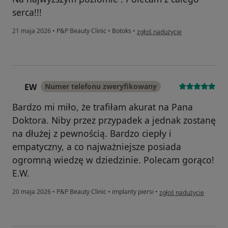
serca!!!
w opinii użytkownika Fanane
21 maja 2026
•
P&P Beauty Clinic
•
Botoks
•
zgłoś nadużycie
EW
Numer telefonu zweryfikowany
E
Bardzo mi miło, że trafiłam akurat na Pana
Doktora. Niby przez przypadek a jednak zostanę
na dłużej z pewnością. Bardzo ciepły i
empatyczny, a co najważniejsze posiada
ogromną wiedzę w dziedzinie. Polecam gorąco!
E.W.
w opinii użytkownika EW
20 maja 2026
•
P&P Beauty Clinic
•
implanty piersi
•
zgłoś nadużycie