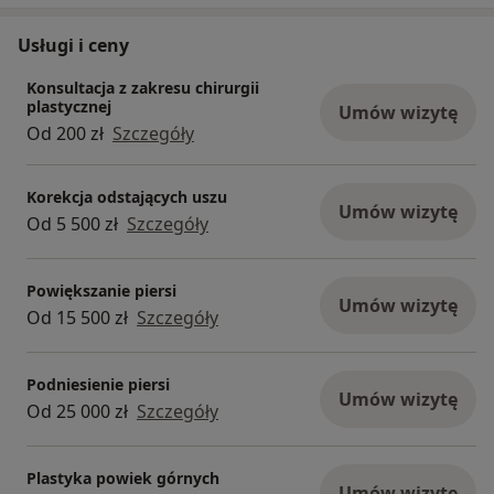
• Redukcja piersi
• Symetryzacja piersi
Usługi i ceny
• Rekonstrukcja piersi
Konsultacja z zakresu chirurgii
• Redukcja kompleksu brodawka otoczka
plastycznej
Umów wizytę
Od 200 zł
Szczegóły
Plastyka brzucha :
• Abdominoplastyka
Korekcja odstających uszu
• Plastyka brzucha + przepukliny kresy białej
Umów wizytę
Od 5 500 zł
Szczegóły
• Liposukcja brzucha
Plastyka twarzy:
Powiększanie piersi
Umów wizytę
Od 15 500 zł
Szczegóły
• Plastyka powiek górnych
• Plastyka powiek dolnych
Podniesienie piersi
• Lifting twarzy
Umów wizytę
Od 25 000 zł
Szczegóły
• Lifting szyi
• Korekta nosa
• Korekta uszu
Plastyka powiek górnych
Umów wizytę