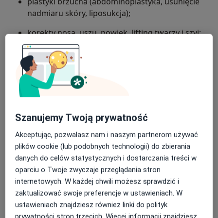
plastyki brzucha (abdominoplastyka, usunięcie
nadmiaru skóry, liposukcja);
korekty nosa, uszu, powiek, lifting twarzy i szyi;
liposukcję, lipotransfer, powiększanie pośladków
implantami, modelowanie sylwetki po dużej
utracie masy ciała;
W każdym przypadku priorytetem jest
bezpieczeństwo, naturalny efekt oraz długoletnie
labioplastykę;
zadowolenie pacjenta. Zapraszam na konsultację, by
leczenie ginekomastii;
Szanujemy Twoją prywatność
wspólnie zdefiniować realne cele i dobrać najlepszą
drogę działania.
przeszczep włosów (metoda FUE);
Akceptując, pozwalasz nam i naszym partnerom używać
plików cookie (lub podobnych technologii) do zbierania
O mnie
więcej
medycynę estetyczną wspomagającą: zabiegi
danych do celów statystycznych i dostarczania treści w
laserowe, techniki HIFU, radiofrekwencja
Zakres porad
oparciu o Twoje zwyczaje przeglądania stron
mikroigłowa, kwas hialuronowy, stymulatory
Chirurgia plastyczna
internetowych. W każdej chwili możesz sprawdzić i
tkankowe, mezoterapia, osocze bogatopłytkowe.
zaktualizować swoje preferencje w ustawieniach. W
Główne obszary pomocy
ustawieniach znajdziesz również linki do polityk
Skrzywienie przegrody nosowej
Blizny
prywatności stron trzecich. Więcej informacji znajdziesz