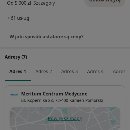
Od 5 000 zł
Szczegóły
Plastyka ciała:
• Liposukcja
+ 61 usług
• Lipotransfer
• Usuwanie nadmiaru skóry po utracie masy ciała
• Powiększanie pośladków implantami
W jaki sposób ustalane są ceny?
Labioplastyka:
Adresy (7)
• Plastyka warg sromowych większych
Adres 1
Adres 2
Adres 3
Adres 4
Adres 5
• Plastyka warg sromowych mniejszych
Meritum Centrum Medyczne
Przeszczep włosów FUE ( hair transplant ) :
ul. Kopernika 28,
72-400
Kamień Pomorski
Ginekomastia :
Powiększ mapę
otwiera się w nowej karcie
• Usuwanie ginekomastii