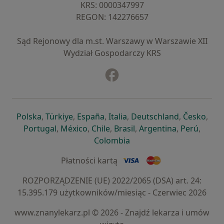
KRS: ⁠0000347997
REGON: ⁠142276657
Sąd Rejonowy dla m.st. Warszawy w Warszawie XII
Wydział Gospodarczy KRS
Facebook
otwiera się w nowej karcie
otwiera się w nowej karcie
otwiera się w nowej karcie
otwiera się w nowej karcie
otwiera się w nowej karci
otwiera się
otwi
Polska
,
Türkiye
,
España
,
Italia
,
Deutschland
,
Česko
,
otwiera się w nowej karcie
otwiera się w nowej karcie
otwiera się w nowej karcie
otwiera się w nowej kar
otwiera się 
otwier
Portugal
,
México
,
Chile
,
Brasil
,
Argentina
,
Perú
,
otwiera się w nowej karc
Colombia
Płatności kartą
ROZPORZĄDZENIE (UE) 2022/2065 (DSA) art. 24:
15.395.179 użytkowników/miesiąc - Czerwiec 2026
www.znanylekarz.pl © 2026 - Znajdź lekarza i umów