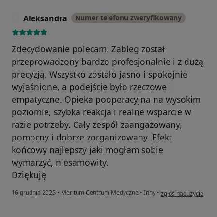
Aleksandra
Numer telefonu zweryfikowany
A
Zdecydowanie polecam. Zabieg został
przeprowadzony bardzo profesjonalnie i z dużą
precyzją. Wszystko zostało jasno i spokojnie
wyjaśnione, a podejście było rzeczowe i
empatyczne. Opieka pooperacyjna na wysokim
poziomie, szybka reakcja i realne wsparcie w
razie potrzeby. Cały zespół zaangażowany,
pomocny i dobrze zorganizowany. Efekt
końcowy najlepszy jaki mogłam sobie
wymarzyć, niesamowity.
Dziękuję
w opinii użytkownika
16 grudnia 2025
•
Meritum Centrum Medyczne
•
Inny
•
zgłoś nadużycie