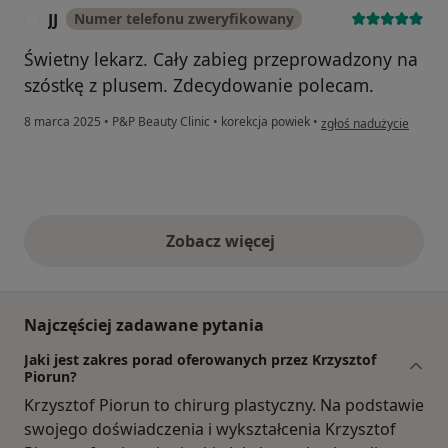
JJ
Numer telefonu zweryfikowany
J
Świetny lekarz. Cały zabieg przeprowadzony na
szóstkę z plusem. Zdecydowanie polecam.
w opinii użytkownika JJ
8 marca 2025
•
P&P Beauty Clinic
•
korekcja powiek
•
zgłoś nadużycie
Zobacz więcej
opinie powyżej
Najczęściej zadawane pytania
Jaki jest zakres porad oferowanych przez Krzysztof
Piorun?
Krzysztof Piorun to chirurg plastyczny. Na podstawie
swojego doświadczenia i wykształcenia Krzysztof