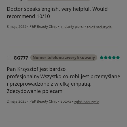
Doctor speaks english, very helpful. Would
recommend 10/10
w opinii użytkownika Ewg
3 maja 2025
•
P&P Beauty Clinic
•
implanty piersi
•
zgłoś nadużycie
GG777
Numer telefonu zweryfikowany
G
Pan Krzysztof jest bardzo
profesjonalny.Wszystko co robi jest przemyślane
i przeprowadzone z wielką empatią.
Zdecydowanie polecam
w opinii użytkownika GG777
2 maja 2025
•
P&P Beauty Clinic
•
Botoks
•
zgłoś nadużycie