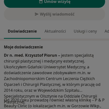
Umów wizytę
Wyślij wiadomość
Doświadczenie
Aktualności
Usługi i ceny
Ad
Moje doświadczenie
Dr n. med. Krzysztof Piorun –
jestem specjalistą
chirurgii plastycznej i medycyny estetycznej.
Ukończyłem Gdański Uniwersytet Medyczny, a
doświadczenie zawodowe zdobywałem m.in. w
Zachodniopomorskim Centrum Leczenia Ciężkich
Oparzeń i Chirurgii Plastycznej, w którym pracuję od
2014 roku, oraz w Wojewódzkim Szpitalu
Specjalistycznym w Olsztynie na Oddziale Chirurgii
Od 2020 roku prowadzę również własną klinikę – P & P
Plastycznej.
Beauty Clinic (o lokalizacjach m.in. w Gorzowie Wlkp.,