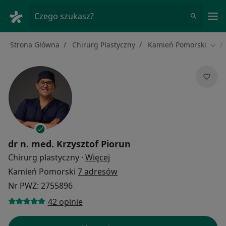
Me
Czego szukasz?
Strona Główna
Chirurg Plastyczny
Kamień Pomorski
Zmie
dr n. med.
Krzysztof Piorun
O specjalizacjach
Chirurg plastyczny
·
Więcej
Kamień Pomorski
7 adresów
Nr PWZ: 2755896
42 opinie