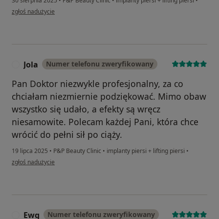
30 sierpnia 2025
•
P&P Beauty Clinic
•
implanty piersi + lifting piersi
•
w opinii użytkownika AG
zgłoś nadużycie
Jola
Numer telefonu zweryfikowany
J
Pan Doktor niezwykle profesjonalny, za co
chciałam niezmiernie podziękować. Mimo obaw
wszystko się udało, a efekty są wręcz
niesamowite. Polecam każdej Pani, która chce
wrócić do pełni sił po ciąży.
19 lipca 2025
•
P&P Beauty Clinic
•
implanty piersi + lifting piersi
•
w opinii użytkownika Jola
zgłoś nadużycie
Ewg
Numer telefonu zweryfikowany
E