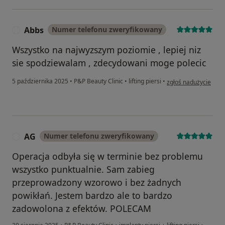
Abbs
Numer telefonu zweryfikowany
A
Wszystko na najwyzszym poziomie , lepiej niz
sie spodziewalam , zdecydowani moge polecic
w opinii użytkownika
5 października 2025
•
P&P Beauty Clinic
•
lifting piersi
•
zgłoś nadużycie
AG
Numer telefonu zweryfikowany
A
Operacja odbyła się w terminie bez problemu
wszystko punktualnie. Sam zabieg
przeprowadzony wzorowo i bez żadnych
powikłań. Jestem bardzo ale to bardzo
zadowolona z efektów. POLECAM