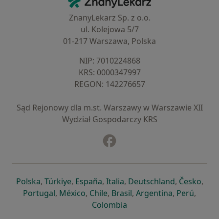
ZnanyLekarz Sp. z o.o.
ul. Kolejowa 5/7
01-217 Warszawa, Polska
NIP: ⁠7010224868
KRS: ⁠0000347997
REGON: ⁠142276657
Sąd Rejonowy dla m.st. Warszawy w Warszawie XII
Wydział Gospodarczy KRS
Facebook
otwiera się w nowej karcie
otwiera się w nowej karcie
otwiera się w nowej karcie
otwiera się w nowej karcie
otwiera się w nowej karci
otwiera się
otwi
Polska
,
Türkiye
,
España
,
Italia
,
Deutschland
,
Česko
,
otwiera się w nowej karcie
otwiera się w nowej karcie
otwiera się w nowej karcie
otwiera się w nowej kar
otwiera się 
otwier
Portugal
,
México
,
Chile
,
Brasil
,
Argentina
,
Perú
,
otwiera się w nowej karc
Colombia