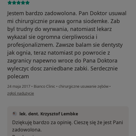
Jestem bardzo zadowolona. Pan Doktor usuwal
mi chirurgicznie prawa gorna siodemke. Zab
byl trudny do wyrwania, natomiast lekarz
wykazal sie ogromna cierpliwoscia i
profesjonalizmem. Zawsze balam sie dentysty
jak ognia, teraz natomiast po powrocie z
zagranicy napewno wroce do Pana Doktora
wyleczyc dosc zaniedbane zabki. Serdecznie
polecam
24 maja 2017
•
Bianco Clinic
•
chirurgiczne usuwanie zębów
•
w opinii użytkownika Ivona Pietrucha
zgłoś nadużycie
lek. dent. Krzysztof Lembke
Dziękuję bardzo za opinię. Cieszę się że jest Pani
zadowolona.