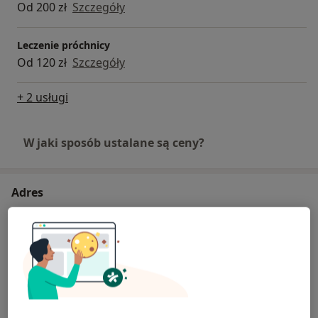
Od 200 zł
Szczegóły
Leczenie próchnicy
Od 120 zł
Szczegóły
+ 2 usługi
W jaki sposób ustalane są ceny?
Adres
Bianco Clinic
Generała Władysława Sikorskiego 6,
33-300
Nowy
Sącz
Powiększ mapę
otwiera się w nowej karcie