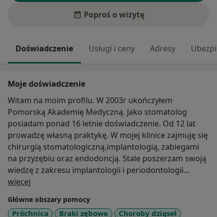
Poproś o wizytę
Doświadczenie
Usługi i ceny
Adresy
Ubezpi
Moje doświadczenie
Witam na moim profilu. W 2003r ukończyłem
Pomorską Akademię Medyczną. Jako stomatolog
posiadam ponad 16 letnie doświadczenie. Od 12 lat
prowadzę własną praktykę. W mojej klinice zajmuję się
chirurgią stomatologiczną,implantologią, zabiegami
na przyzębiu oraz endodoncją. Stale poszerzam swoją
wiedzę z zakresu implantologii i periodontologii
O mnie
uczestnicząc w licznych kursach. W wolnym czasie
więcej
żegluję lub chodzę po górach.
Główne obszary pomocy
Próchnica
Braki zębowe
Choroby dziąseł