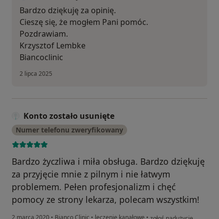
Bardzo dziękuję za opinię.
Cieszę się, że mogłem Pani pomóc.
Pozdrawiam.
Krzysztof Lembke
Biancoclinic
2 lipca 2025
Konto zostało usunięte
Numer telefonu zweryfikowany
Bardzo życzliwa i miła obsługa. Bardzo dziękuję
za przyjęcie mnie z pilnym i nie łatwym
problemem. Pełen profesjonalizm i chęć
pomocy ze strony lekarza, polecam wszystkim!
w opinii użytkownika Kont
2 marca 2020
•
Bianco Clinic
•
leczenie kanałowe
•
zgłoś nadużycie