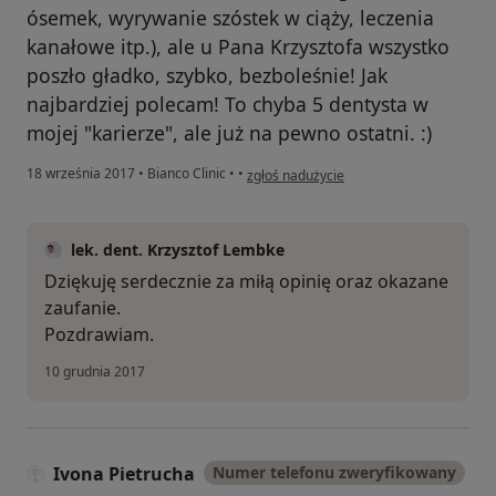
ósemek, wyrywanie szóstek w ciąży, leczenia
kanałowe itp.), ale u Pana Krzysztofa wszystko
poszło gładko, szybko, bezboleśnie! Jak
najbardziej polecam! To chyba 5 dentysta w
mojej "karierze", ale już na pewno ostatni. :)
w opinii użytkownika Małgorzata
18 września 2017
•
Bianco Clinic
•
•
zgłoś nadużycie
lek. dent. Krzysztof Lembke
Dziękuję serdecznie za miłą opinię oraz okazane
zaufanie.
Pozdrawiam.
10 grudnia 2017
Ivona Pietrucha
Numer telefonu zweryfikowany