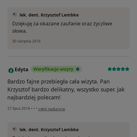
lek. dent. Krzysztof Lembke
Dziękuję za okazane zaufanie oraz życzliwe
słowa.
30 sierpnia 2016
Edyta
Weryfikacja wizyty
E
Bardzo fajne przebiegła cała wizyta. Pan
Krzysztof bardzo delikatny, wszystko super. Jak
najbardziej polecam!
w opinii użytkownika Edyta
27 lipca 2016
•
•
•
zgłoś nadużycie
lek. dent. Krzysztof Lembke