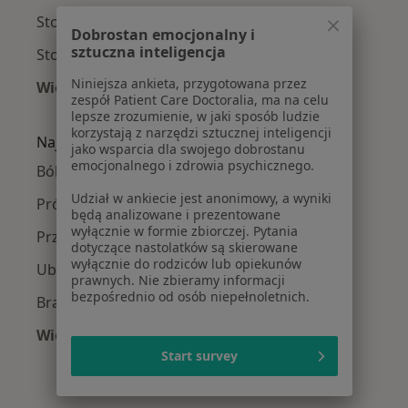
Stomatolodzy w Limanowej
Dobrostan emocjonalny i
sztuczna inteligencja
Stomatolodzy w Tarnowie
Niniejsza ankieta, przygotowana przez
Więcej (14)
zespół Patient Care Doctoralia, ma na celu
Więcej w kategorii: W pobliżu Nowego Sącza
lepsze zrozumienie, w jaki sposób ludzie
korzystają z narzędzi sztucznej inteligencji
Najczęście leczone choroby
jako wsparcia dla swojego dobrostanu
emocjonalnego i zdrowia psychicznego.
Ból zęba w Nowym Sączu
Udział w ankiecie jest anonimowy, a wyniki
Próchnica w Nowym Sączu
będą analizowane i prezentowane
wyłącznie w formie zbiorczej. Pytania
Przebarwienia zębów w Nowym Sączu
dotyczące nastolatków są skierowane
wyłącznie do rodziców lub opiekunów
Ubytki zębów w Nowym Sączu
prawnych. Nie zbieramy informacji
bezpośrednio od osób niepełnoletnich.
Braki zębowe w Nowym Sączu
Więcej (15)
Więcej w kategorii: Najczęście leczone chorob
Start survey