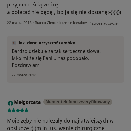
przyjemnością wrócę ,
a polecać nie będę , bo ja się nie dostanę:-)))))))
w opinii użytkownika Ko
22 marca 2018
•
Bianco Clinic
•
leczenie kanałowe
•
zgłoś nadużycie
lek. dent. Krzysztof Lembke
Bardzo dziękuje za tak serdeczne słowa.
Miło mi że się Pani u nas podobało.
Pozdrawiam
22 marca 2018
Małgorzata
Numer telefonu zweryfikowany
M
Moje zęby nie należały do najłatwiejszych w
obsłudze :) (m.in. usuwanie chirurgiczne