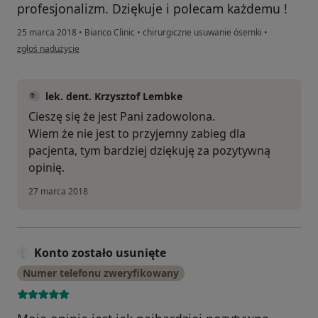
profesjonalizm. Dziękuje i polecam każdemu !
25 marca 2018
•
Bianco Clinic
•
chirurgiczne usuwanie ósemki
•
w opinii użytkownika Asia
zgłoś nadużycie
lek. dent. Krzysztof Lembke
Cieszę się że jest Pani zadowolona.
Wiem że nie jest to przyjemny zabieg dla
pacjenta, tym bardziej dziękuję za pozytywną
opinię.
27 marca 2018
Konto zostało usunięte
Numer telefonu zweryfikowany