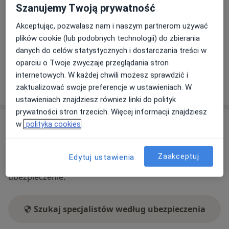
Szanujemy Twoją prywatność
Dostępność
W tym gabinecie nie można umawiać wizyt przez
Akceptując, pozwalasz nam i naszym partnerom używać
internet
plików cookie (lub podobnych technologii) do zbierania
Co mam zrobić w tej sytuacji?
danych do celów statystycznych i dostarczania treści w
oparciu o Twoje zwyczaje przeglądania stron
internetowych. W każdej chwili możesz sprawdzić i
Pokaż więcej
zaktualizować swoje preferencje w ustawieniach. W
o adresie
ustawieniach znajdziesz również linki do polityk
prywatności stron trzecich. Więcej informacji znajdziesz
Ubezpieczenia - brak akceptowanych
w
polityka cookies
Ten specjalista przyjmuje wyłącznie pacjentów
prywatnych. Możesz opłacić wizytę samodzielnie lub
Zaakceptuj
Edytuj ustawienia
znaleźć innego specjalistę, który akceptuje Twoje
ubezpieczenie.
Szukaj specjalistów według ubezpieczenia