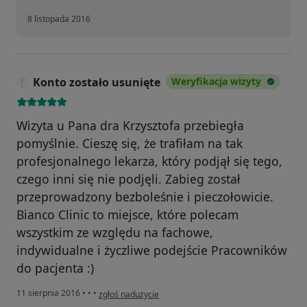
8 listopada 2016
Konto zostało usunięte
Weryfikacja wizyty
Wizyta u Pana dra Krzysztofa przebiegła
pomyślnie. Cieszę się, że trafiłam na tak
profesjonalnego lekarza, który podjął się tego,
czego inni się nie podjęli. Zabieg został
przeprowadzony bezboleśnie i pieczołowicie.
Bianco Clinic to miejsce, które polecam
wszystkim ze względu na fachowe,
indywidualne i życzliwe podejście Pracowników
do pacjenta :)
w opinii użytkownika Konto zostało usunięte
11 sierpnia 2016
•
•
•
zgłoś nadużycie