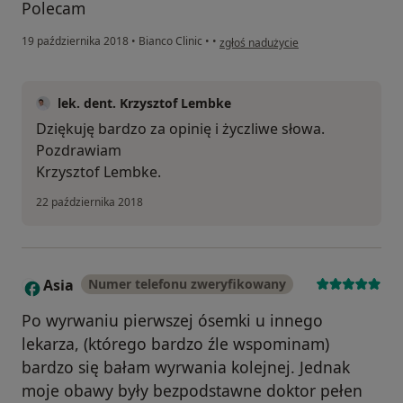
Polecam
w opinii użytkownika Jacek Romański
19 października 2018
•
Bianco Clinic
•
•
zgłoś nadużycie
lek. dent. Krzysztof Lembke
Dziękuję bardzo za opinię i życzliwe słowa.
Pozdrawiam
Krzysztof Lembke.
22 października 2018
Asia
Numer telefonu zweryfikowany
A
Po wyrwaniu pierwszej ósemki u innego
lekarza, (którego bardzo źle wspominam)
bardzo się bałam wyrwania kolejnej. Jednak
moje obawy były bezpodstawne doktor pełen