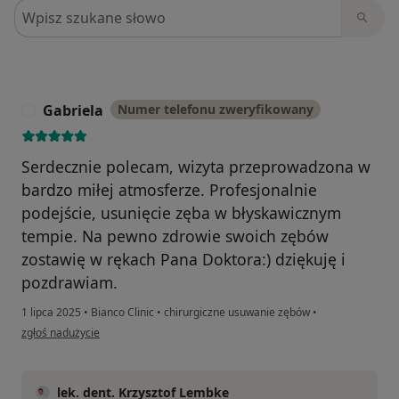
Szukaj w opiniach
Gabriela
Numer telefonu zweryfikowany
G
Serdecznie polecam, wizyta przeprowadzona w
bardzo miłej atmosferze. Profesjonalnie
podejście, usunięcie zęba w błyskawicznym
tempie. Na pewno zdrowie swoich zębów
zostawię w rękach Pana Doktora:) dziękuję i
pozdrawiam.
1 lipca 2025
•
Bianco Clinic
•
chirurgiczne usuwanie zębów
•
w opinii użytkownika Gabriela
zgłoś nadużycie
lek. dent. Krzysztof Lembke