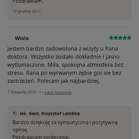
Pozdrawiam.
10 grudnia 2017
Wiola
W
Jestem bardzo zadowolona z wizyty u Pana
doktora. Wszystko zostało dokładnie i jasno
wytlumaczone. Miła, spokojna atmosfera bez
stresu. Rana po wyrwanym zębie goi sie bez
zastrzeżeń. Polecam jak najbardziej.
w opinii użytkownika Wiola
7 listopada 2016
•
•
•
zgłoś nadużycie
lek. dent. Krzysztof Lembke
Bardzo dziękuję za sympatyczną i pozytywną
opinię.
Pozdrawiam serdecznie.