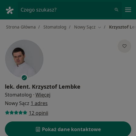
Me
Czego szukasz?
Strona Główna
Stomatolog
Nowy Sącz
Krzysztof L
Zmień miasto
lek. dent.
Krzysztof Lembke
O specjalizacjach
Stomatolog
·
Więcej
Nowy Sącz
1 adres
12 opinii
Pokaż dane kontaktowe