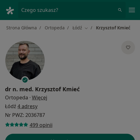
Me
Czego szukasz?
Strona Główna
Ortopeda
Łódź
Krzysztof Kmieć
Zmień miasto
dr n. med.
Krzysztof Kmieć
O specjalizacjach
Ortopeda
·
Więcej
Łódź
4 adresy
Nr PWZ: 2036787
499 opinii