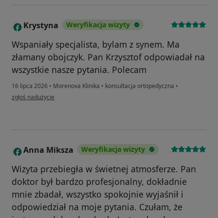
Krystyna
Weryfikacja wizyty
K
Wspaniały specjalista, bylam z synem. Ma
złamany obojczyk. Pan Krzysztof odpowiadał na
wszystkie nasze pytania. Polecam
16 lipca 2026
•
Morenova Klinika
•
konsultacja ortopedyczna
•
w opinii użytkownika Krystyna
zgłoś nadużycie
Anna Miksza
Weryfikacja wizyty
A
Wizyta przebiegła w świetnej atmosferze. Pan
doktor był bardzo profesjonalny, dokładnie
mnie zbadał, wszystko spokojnie wyjaśnił i
odpowiedział na moje pytania. Czułam, że