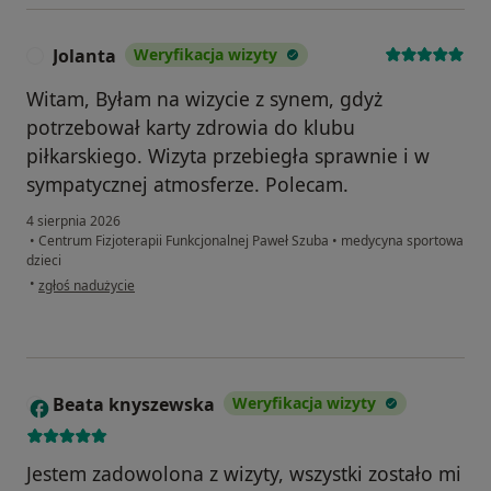
Jolanta
Weryfikacja wizyty
J
Witam, Byłam na wizycie z synem, gdyż
potrzebował karty zdrowia do klubu
piłkarskiego. Wizyta przebiegła sprawnie i w
sympatycznej atmosferze. Polecam.
4 sierpnia 2026
•
Centrum Fizjoterapii Funkcjonalnej Paweł Szuba
•
medycyna sportowa
dzieci
w opinii użytkownika Jolanta
•
zgłoś nadużycie
Beata knyszewska
Weryfikacja wizyty
B
Jestem zadowolona z wizyty, wszystki zostało mi