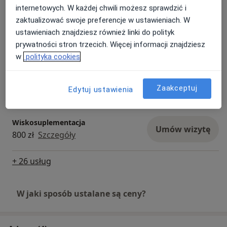
520 zł
Szczegóły
internetowych. W każdej chwili możesz sprawdzić i
zaktualizować swoje preferencje w ustawieniach. W
ustawieniach znajdziesz również linki do polityk
Zdjęcie gipsu
Umów wizytę
prywatności stron trzecich. Więcej informacji znajdziesz
Od 200 zł
Szczegóły
w
polityka cookies
Zakładanie gipsu
Umów wizytę
Zaakceptuj
Edytuj ustawienia
Od 200 zł
Szczegóły
Wiskosuplementacja
Umów wizytę
800 zł
Szczegóły
+ 26 usług
W jaki sposób ustalane są ceny?