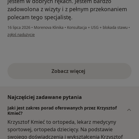
jestem w dobrych rękach. Jestem bardzo
zadowolona z wizyty i z pełnym przekonaniem
polecam tego specjalistę.
16 lipca 2026
•
Morenova Klinika
•
Konsultacja + USG + blokada stawu
•
w opinii użytkownika Anna Miksza
zgłoś nadużycie
Zobacz więcej
opinie powyżej
Najczęściej zadawane pytania
Jaki jest zakres porad oferowanych przez Krzysztof
Kmieć?
Krzysztof Kmieć to ortopeda, lekarz medycyny
sportowej, ortopeda dziecięcy. Na podstawie
swojego doświadczenia i wykształcenia Krzysztof