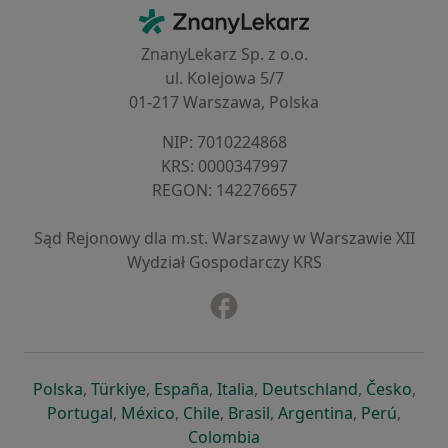
Kontakt
ZnanyLekarz - Strona główna
ZnanyLekarz Sp. z o.o.
ul. Kolejowa 5/7
01-217 Warszawa, Polska
NIP: ⁠7010224868
KRS: ⁠0000347997
REGON: ⁠142276657
Sąd Rejonowy dla m.st. Warszawy w Warszawie XII
Wydział Gospodarczy KRS
Facebook
otwiera się w nowej karcie
otwiera się w nowej karcie
otwiera się w nowej karcie
otwiera się w nowej karcie
otwiera się w nowej karci
otwiera się
otwi
Polska
,
Türkiye
,
España
,
Italia
,
Deutschland
,
Česko
,
otwiera się w nowej karcie
otwiera się w nowej karcie
otwiera się w nowej karcie
otwiera się w nowej kar
otwiera się 
otwier
Portugal
,
México
,
Chile
,
Brasil
,
Argentina
,
Perú
,
otwiera się w nowej karc
Colombia