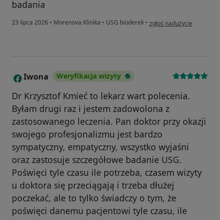
badania
w opinii użytkownika MGK
23 lipca 2026
•
Morenova Klinika
•
USG bioderek
•
zgłoś nadużycie
Iwona
Weryfikacja wizyty
I
Dr Krzysztof Kmieć to lekarz wart polecenia.
Byłam drugi raz i jestem zadowolona z
zastosowanego leczenia. Pan doktor przy okazji
swojego profesjonalizmu jest bardzo
sympatyczny, empatyczny, wszystko wyjaśni
oraz zastosuje szczegółowe badanie USG.
Poświęci tyle czasu ile potrzeba, czasem wizyty
u doktora się przeciągają i trzeba dłużej
poczekać, ale to tylko świadczy o tym, że
poświęci danemu pacjentowi tyle czasu, ile