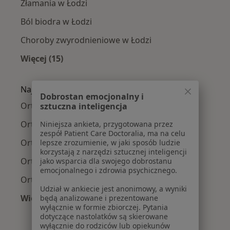
Złamania w Łodzi
Ból biodra w Łodzi
Choroby zwyrodnieniowe w Łodzi
Więcej (15)
Więcej w kategorii: Najczęście leczone chorob
Najpopularniejsze ubezpieczenia
Dobrostan emocjonalny i
Ortopedzi z Allianz w Łodzi
sztuczna inteligencja
Ortopedzi z PZU Zdrowie w Łodzi
Niniejsza ankieta, przygotowana przez
zespół Patient Care Doctoralia, ma na celu
Ortopedzi z Signal Iduna w Łodzi
lepsze zrozumienie, w jaki sposób ludzie
korzystają z narzędzi sztucznej inteligencji
Ortopedzi z Compensa w Łodzi
jako wsparcia dla swojego dobrostanu
emocjonalnego i zdrowia psychicznego.
Ortopedzi z POLMED w Łodzi
Udział w ankiecie jest anonimowy, a wyniki
Więcej (4)
będą analizowane i prezentowane
wyłącznie w formie zbiorczej. Pytania
Więcej w kategorii: Najpopularniejsze ubezpie
dotyczące nastolatków są skierowane
wyłącznie do rodziców lub opiekunów