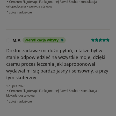
•
Centrum Fizjoterapii Funkcjonalnej Paweł Szuba
•
konsultacja
ortopedyczna + punkcja stawów
w opinii użytkownika Marian B
•
zgłoś nadużycie
M.A
Weryfikacja wizyty
M
Doktor zadawał mi dużo pytań, a także był w
stanie odpowiedzieć na wszystkie moje, dzięki
czemu proces leczenia jaki zaproponował
wydawał mi się bardzo jasny i sensowny, a przy
tym skuteczny
17 lipca 2026
•
Centrum Fizjoterapii Funkcjonalnej Paweł Szuba
•
Konsultacja +
blokada dostawowa
w opinii użytkownika M.A
•
zgłoś nadużycie