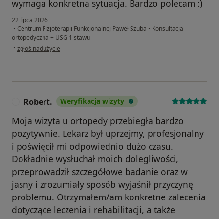
wymaga konkretna sytuacja. Bardzo polecam :)
22 lipca 2026
•
Centrum Fizjoterapii Funkcjonalnej Paweł Szuba
•
Konsultacja
ortopedyczna + USG 1 stawu
w opinii użytkownika Iwona
•
zgłoś nadużycie
Robert.
Weryfikacja wizyty
R
Moja wizyta u ortopedy przebiegła bardzo
pozytywnie. Lekarz był uprzejmy, profesjonalny
i poświęcił mi odpowiednio dużo czasu.
Dokładnie wysłuchał moich dolegliwości,
przeprowadził szczegółowe badanie oraz w
jasny i zrozumiały sposób wyjaśnił przyczynę
problemu. Otrzymałem/am konkretne zalecenia
dotyczące leczenia i rehabilitacji, a także