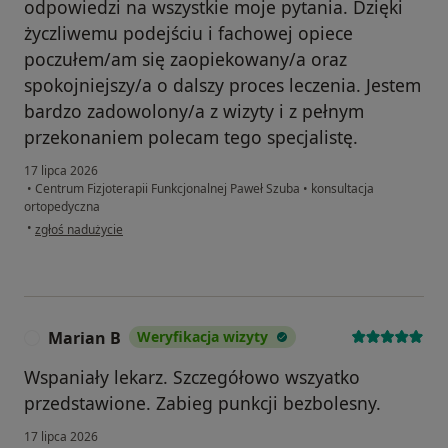
odpowiedzi na wszystkie moje pytania. Dzięki
życzliwemu podejściu i fachowej opiece
poczułem/am się zaopiekowany/a oraz
spokojniejszy/a o dalszy proces leczenia. Jestem
bardzo zadowolony/a z wizyty i z pełnym
przekonaniem polecam tego specjalistę.
17 lipca 2026
•
Centrum Fizjoterapii Funkcjonalnej Paweł Szuba
•
konsultacja
ortopedyczna
w opinii użytkownika Robert.
•
zgłoś nadużycie
Marian B
Weryfikacja wizyty
M
Wspaniały lekarz. Szczegółowo wszyatko
przedstawione. Zabieg punkcji bezbolesny.
17 lipca 2026