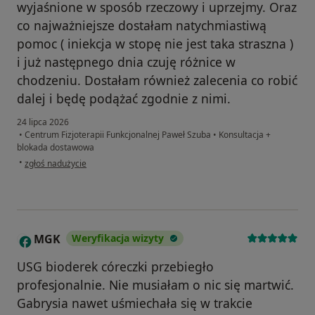
wyjaśnione w sposób rzeczowy i uprzejmy. Oraz
co najważniejsze dostałam natychmiastiwą
pomoc ( iniekcja w stopę nie jest taka straszna )
i już następnego dnia czuję różnice w
chodzeniu. Dostałam również zalecenia co robić
dalej i będę podążać zgodnie z nimi.
24 lipca 2026
•
Centrum Fizjoterapii Funkcjonalnej Paweł Szuba
•
Konsultacja +
blokada dostawowa
w opinii użytkownika Beata knyszewska
•
zgłoś nadużycie
MGK
Weryfikacja wizyty
M
USG bioderek córeczki przebiegło
profesjonalnie. Nie musiałam o nic się martwić.
Gabrysia nawet uśmiechała się w trakcie