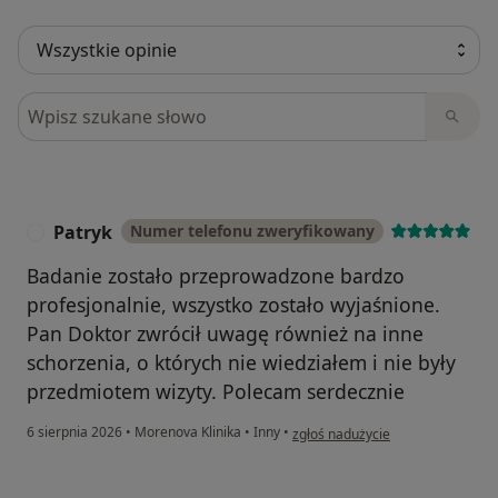
Szukaj w opiniach
Patryk
Numer telefonu zweryfikowany
P
Badanie zostało przeprowadzone bardzo
profesjonalnie, wszystko zostało wyjaśnione.
Pan Doktor zwrócił uwagę również na inne
schorzenia, o których nie wiedziałem i nie były
przedmiotem wizyty. Polecam serdecznie
w opinii użytkownika Patryk
6 sierpnia 2026
•
Morenova Klinika
•
Inny
•
zgłoś nadużycie