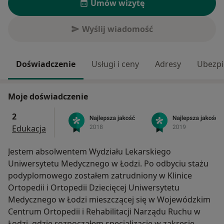
Umów wizytę
Wyślij wiadomość
Doświadczenie
Usługi i ceny
Adresy
Ubezpi
Moje doświadczenie
2
Edukacja
Jestem absolwentem Wydziału Lekarskiego
Uniwersytetu Medycznego w Łodzi. Po odbyciu stażu
podyplomowego zostałem zatrudniony w Klinice
Ortopedii i Ortopedii Dziecięcej Uniwersytetu
Medycznego w Łodzi mieszczącej się w Wojewódzkim
Centrum Ortopedii i Rehabilitacji Narządu Ruchu w
Łodzi, gdzie rozpocząłem specjalizację w zakresie