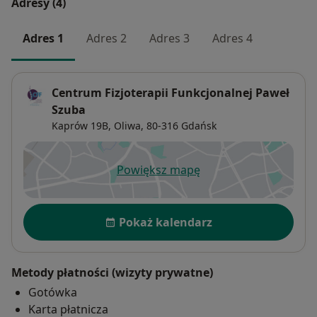
Adresy (4)
Adres 1
Adres 2
Adres 3
Adres 4
Centrum Fizjoterapii Funkcjonalnej Paweł
Szuba
Kaprów 19B,
Oliwa
, 80-316
Gdańsk
Powiększ mapę
otwiera się w nowej karcie
Dostępność
Pokaż kalendarz
Metody płatności (wizyty prywatne)
Gotówka
Karta płatnicza