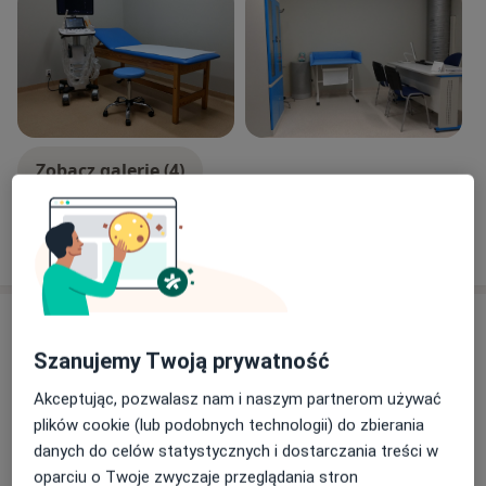
Klinicznego Uniwersytetu Medycznego w Łodzi.
Jestem autorem oraz współautorem wielu prac
naukowych. Uczestniczyłem w wielu kursach
specjalistycznych i stażach zawodowych w kraju oraz
zagranicą.
Obecnie pracuje w specjalistycznych poradniach w
Łodzi i Gdańsku.
Zobacz galerię (4)
Pokaż więcej
o doświadczeniu
Usługi i ceny
Szanujemy Twoją prywatność
Konsultacja ortopedyczna
Umów wizytę
250 zł - 320 zł
Szczegóły
Akceptując, pozwalasz nam i naszym partnerom używać
plików cookie (lub podobnych technologii) do zbierania
danych do celów statystycznych i dostarczania treści w
Konsultacja ortopedyczna +
założenie gipsu małego
oparciu o Twoje zwyczaje przeglądania stron
Umów wizytę