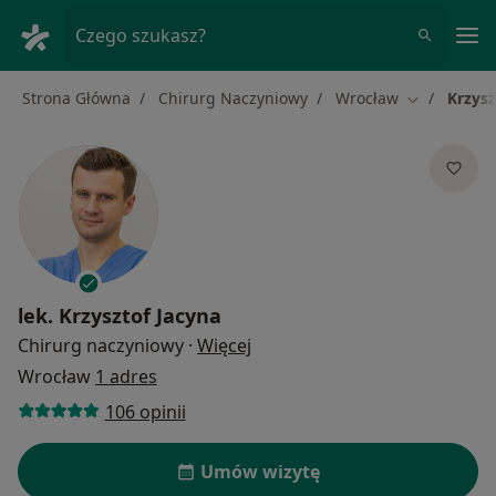
Me
Czego szukasz?
Strona Główna
Chirurg Naczyniowy
Wrocław
Krzysz
Zmień mias
lek.
Krzysztof Jacyna
O specjalizacjach
Chirurg naczyniowy
·
Więcej
Wrocław
1 adres
106 opinii
Umów wizytę