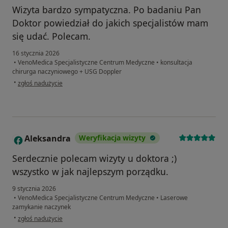
Wizyta bardzo sympatyczna. Po badaniu Pan
Doktor powiedział do jakich specjalistów mam
się udać. Polecam.
16 stycznia 2026
•
VenoMedica Specjalistyczne Centrum Medyczne
•
konsultacja
chirurga naczyniowego + USG Doppler
w opinii użytkownika Barbara
•
zgłoś nadużycie
Aleksandra
Weryfikacja wizyty
A
Serdecznie polecam wizyty u doktora ;)
wszystko w jak najlepszym porządku.
9 stycznia 2026
•
VenoMedica Specjalistyczne Centrum Medyczne
•
Laserowe
zamykanie naczynek
w opinii użytkownika Aleksandra
•
zgłoś nadużycie