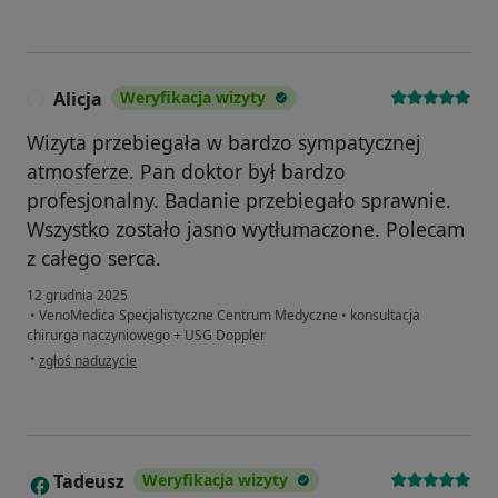
Alicja
Weryfikacja wizyty
A
Wizyta przebiegała w bardzo sympatycznej
atmosferze. Pan doktor był bardzo
profesjonalny. Badanie przebiegało sprawnie.
Wszystko zostało jasno wytłumaczone. Polecam
z całego serca.
12 grudnia 2025
•
VenoMedica Specjalistyczne Centrum Medyczne
•
konsultacja
chirurga naczyniowego + USG Doppler
w opinii użytkownika Alicja
•
zgłoś nadużycie
Tadeusz
Weryfikacja wizyty
T