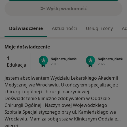
Wyślij wiadomość
Doświadczenie
Aktualności
Usługi i ceny
Ad
Moje doświadczenie
1
Edukacja
Jestem absolwentem Wydziału Lekarskiego Akademii
Medycznej we Wrocławiu. Ukończyłem specjalizacje z
chirurgii ogólnej i chirurgii naczyniowej.
Doświadczenie kliniczne zdobywałem w Oddziale
Chirurgii Ogólnej i Naczyniowej Wojewódzkiego
Szpitala Specjalistycznego przy ul. Kamieńskiego we
Wrocławiu. Mam za sobą staż w Klinicznym Oddziale
O mnie
Chirurgii Naczyniowej 4 Wojskowego Szpitala
więcej