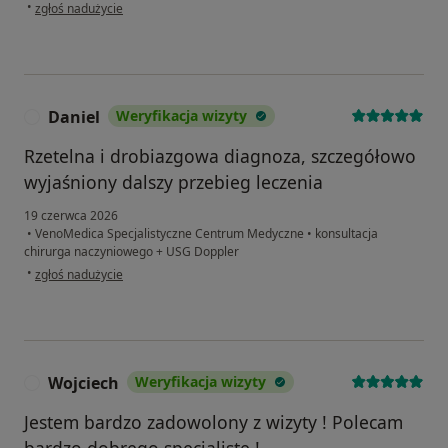
w opinii użytkownika A.A.
•
zgłoś nadużycie
Daniel
Weryfikacja wizyty
D
Rzetelna i drobiazgowa diagnoza, szczegółowo
wyjaśniony dalszy przebieg leczenia
19 czerwca 2026
•
VenoMedica Specjalistyczne Centrum Medyczne
•
konsultacja
chirurga naczyniowego + USG Doppler
w opinii użytkownika Daniel
•
zgłoś nadużycie
Wojciech
Weryfikacja wizyty
W
Jestem bardzo zadowolony z wizyty ! Polecam
bardzo dobrego specjalistę !