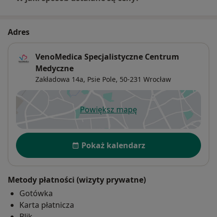
Adres
VenoMedica Specjalistyczne Centrum
Medyczne
Zakładowa 14a,
Psie Pole
, 50-231
Wrocław
Powiększ mapę
otwiera się w nowej karcie
Dostępność
Pokaż kalendarz
Metody płatności (wizyty prywatne)
Gotówka
Karta płatnicza
Blik