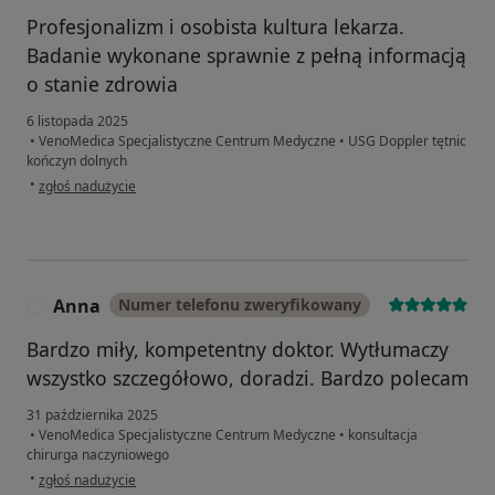
Profesjonalizm i osobista kultura lekarza.
Badanie wykonane sprawnie z pełną informacją
o stanie zdrowia
6 listopada 2025
•
VenoMedica Specjalistyczne Centrum Medyczne
•
USG Doppler tętnic
kończyn dolnych
w opinii użytkownika Tadeusz
•
zgłoś nadużycie
Anna
Numer telefonu zweryfikowany
A
Bardzo miły, kompetentny doktor. Wytłumaczy
wszystko szczegółowo, doradzi. Bardzo polecam
31 października 2025
•
VenoMedica Specjalistyczne Centrum Medyczne
•
konsultacja
chirurga naczyniowego
w opinii użytkownika Anna
•
zgłoś nadużycie