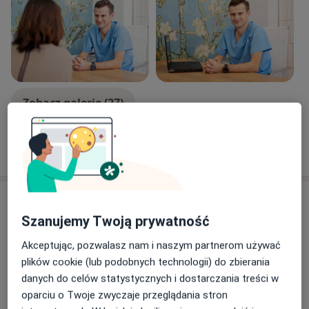
piersiowej i brzusznej, tętniaki piersiowo-brzuszne,
zwężenia tętnic szyjnych, miażdżycy tętnic kończyn
dolnych. Większość przeprowadzanych przeze mnie
procedur to nowoczesne zabiegi małoinwazyjne -
wewnątrznaczyniowe. W SCM VenoMedica zajmuję się
diagnostyką ultrasonograficzną chorób naczyń oraz
leczeniem żylaków kończyn dolnych. Przeprowadzam
Zobacz galerię (27)
też małoinwazyjne zabiegi takie jak laserowe usuwanie
żylaków EVLT oraz skleroterapia żylaków i pajączków
Pokaż więcej
naczyniowych.
o doświadczeniu
Aktualności
Szanujemy Twoją prywatność
lek. Krzysztof Jacyna
Zakładowa 14a, 50-231 Wrocław
Akceptując, pozwalasz nam i naszym partnerom używać
VenoMedica to Specjalistyczne Centrum
plików cookie (lub podobnych technologii) do zbierania
Medyczne stworzone z myślą o pacjentach
danych do celów statystycznych i dostarczania treści w
cierpiących z powodu coraz powszechniejszych
oparciu o Twoje zwyczaje przeglądania stron