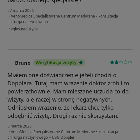
27 marca 2026
•
VenoMedica Specjalistyczne Centrum Medyczne
•
konsultacja
chirurga naczyniowego
w opinii użytkownika Wojciech
•
zgłoś nadużycie
Bruno
Weryfikacja wizyty
B
Miałem one doświadczenie jeżeli chodzi o
Dopplera. Tutaj mam wrażenie doktor zrobił to
powierzchownie. Mam mieszane uczucia co do
wizyty, ale raczej w stronę negatywnych.
Odniosłem wrażenie, że lekarz chce tylko
odbębnić wizytę. Drugi raz nie skorzystam.
6 marca 2026
•
VenoMedica Specjalistyczne Centrum Medyczne
•
konsultacja
chirurga naczyniowego + USG Doppler