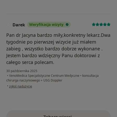
Darek
Weryfikacja wizyty
D
Pan dr Jacyna bardzo miły,konkretny lekarz.Dwa
tygodnie po pierwszej wizycie już miałem
zabieg , wszystko bardzo dobrze wykonane .
Jestem bardzo wdzięczny Panu doktorowi z
całego serca polecam.
30 października 2025
•
VenoMedica Specjalistyczne Centrum Medyczne
•
konsultacja
chirurga naczyniowego + USG Doppler
w opinii użytkownika Darek
•
zgłoś nadużycie