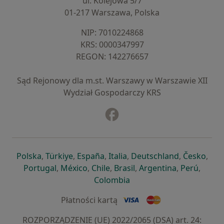
ul. Kolejowa 5/7
01-217 Warszawa, Polska
NIP: ⁠7010224868
KRS: ⁠0000347997
REGON: ⁠142276657
Sąd Rejonowy dla m.st. Warszawy w Warszawie XII
Wydział Gospodarczy KRS
Facebook
otwiera się w nowej karcie
otwiera się w nowej karcie
otwiera się w nowej karcie
otwiera się w nowej karcie
otwiera się w nowej karci
otwiera się
otwi
Polska
,
Türkiye
,
España
,
Italia
,
Deutschland
,
Česko
,
otwiera się w nowej karcie
otwiera się w nowej karcie
otwiera się w nowej karcie
otwiera się w nowej kar
otwiera się 
otwier
Portugal
,
México
,
Chile
,
Brasil
,
Argentina
,
Perú
,
otwiera się w nowej karc
Colombia
Płatności kartą
ROZPORZĄDZENIE (UE) 2022/2065 (DSA) art. 24: