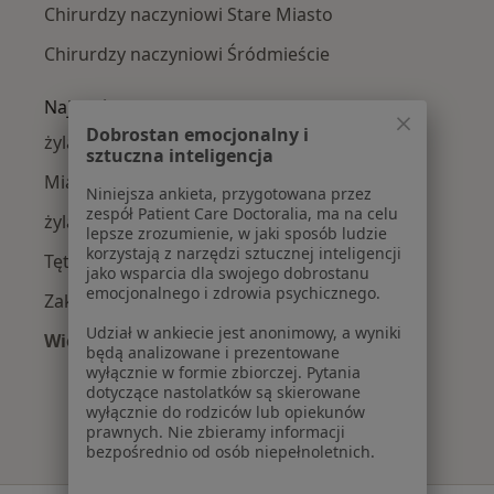
Chirurdzy naczyniowi Stare Miasto
Chirurdzy naczyniowi Śródmieście
Najczęście leczone choroby
Dobrostan emocjonalny i
żylaki kończyn dolnych w Wrocławiu
sztuczna inteligencja
Miażdżyca w Wrocławiu
Niniejsza ankieta, przygotowana przez
zespół Patient Care Doctoralia, ma na celu
żylaki w Wrocławiu
lepsze zrozumienie, w jaki sposób ludzie
korzystają z narzędzi sztucznej inteligencji
Tętniaki w Wrocławiu
jako wsparcia dla swojego dobrostanu
emocjonalnego i zdrowia psychicznego.
Zakrzepica żylna w Wrocławiu
Udział w ankiecie jest anonimowy, a wyniki
Więcej (15)
będą analizowane i prezentowane
Więcej w kategorii: Najczęście leczone chorob
wyłącznie w formie zbiorczej. Pytania
dotyczące nastolatków są skierowane
wyłącznie do rodziców lub opiekunów
prawnych. Nie zbieramy informacji
bezpośrednio od osób niepełnoletnich.