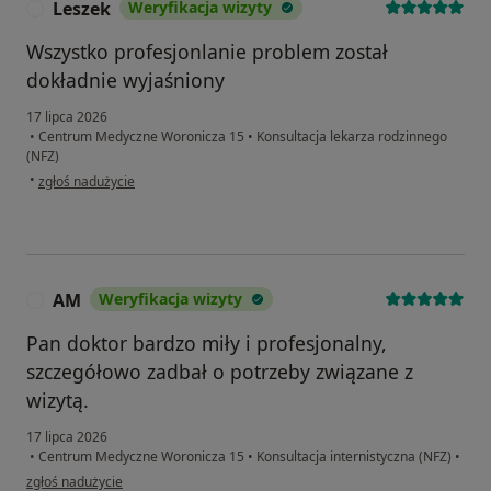
Leszek
Weryfikacja wizyty
L
Wszystko profesjonlanie problem został
dokładnie wyjaśniony
17 lipca 2026
•
Centrum Medyczne Woronicza 15
•
Konsultacja lekarza rodzinnego
(NFZ)
w opinii użytkownika Leszek
•
zgłoś nadużycie
AM
Weryfikacja wizyty
A
Pan doktor bardzo miły i profesjonalny,
szczegółowo zadbał o potrzeby związane z
wizytą.
17 lipca 2026
•
Centrum Medyczne Woronicza 15
•
Konsultacja internistyczna (NFZ)
•
w opinii użytkownika AM
zgłoś nadużycie