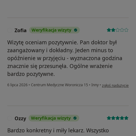
Zofia
Weryfikacja wizyty
Z
Wizytę oceniam pozytywnie. Pan doktor był
zaangażowany i dokładny. Jeden minus to
opóźnienie w przyjęciu - wyznaczona godzina
znacznie się przesunęła. Ogólne wrażenie
bardzo pozytywne.
w opinii użytkownika
6 lipca 2026
•
Centrum Medyczne Woronicza 15
•
Inny
•
zgłoś nadużycie
Ozzy
Weryfikacja wizyty
O
Bardzo konkretny i miły lekarz. Wszystko