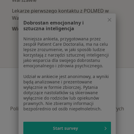
Lekarze pierwszego kontaktu z POLMED w
Warszawie
Dobrostan emocjonalny i
sztuczna inteligencja
Więcej (3)
Więcej w kategorii: Najpopularniejsze ubezpie
Niniejsza ankieta, przygotowana przez
zespół Patient Care Doctoralia, ma na celu
lepsze zrozumienie, w jaki sposób ludzie
korzystają z narzędzi sztucznej inteligencji
jako wsparcia dla swojego dobrostanu
emocjonalnego i zdrowia psychicznego.
Serwis
Udział w ankiecie jest anonimowy, a wyniki
będą analizowane i prezentowane
Regulamin
wyłącznie w formie zbiorczej. Pytania
dotyczące nastolatków są skierowane
Polityka prywatności pacjentów
wyłącznie do rodziców lub opiekunów
Polityka prywatności profesjonalistów
prawnych. Nie zbieramy informacji
Polityka prywatności dla profesjonalistów, których
bezpośrednio od osób niepełnoletnich.
dane pozyskaliśmy samodzielnie
Polityka cookies
Start survey
Jak działają wyniki wyszukiwania