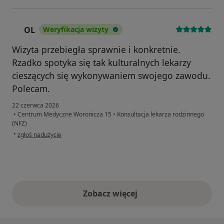
OL
Weryfikacja wizyty
O
Wizyta przebiegła sprawnie i konkretnie.
Rzadko spotyka się tak kulturalnych lekarzy
cieszących się wykonywaniem swojego zawodu.
Polecam.
22 czerwca 2026
•
Centrum Medyczne Woronicza 15
•
Konsultacja lekarza rodzinnego
(NFZ)
w opinii użytkownika OL
•
zgłoś nadużycie
Zobacz więcej
opinie powyżej