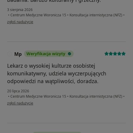
3 sierpnia 2026
•
Centrum Medyczne Woronicza 15
•
Konsultacja internistyczna (NFZ)
•
w opinii użytkownika Piotr
zgłoś nadużycie
Mp
Weryfikacja wizyty
M
Lekarz o wysokiej kulturze osobistej
komunikatywny, udziela wyczerpujących
odpowiedzi na wątpliwości, doradza.
20 lipca 2026
•
Centrum Medyczne Woronicza 15
•
Konsultacja internistyczna (NFZ)
•
w opinii użytkownika Mp
zgłoś nadużycie