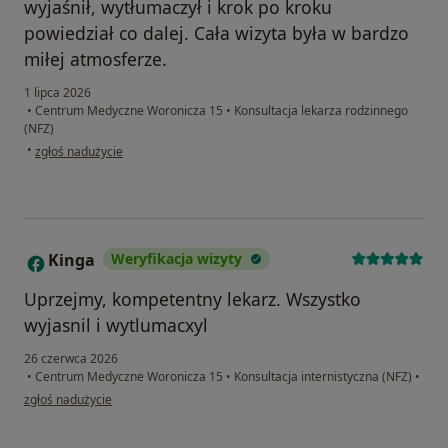
wyjaśnił, wytłumaczył i krok po kroku
powiedział co dalej. Cała wizyta była w bardzo
miłej atmosferze.
1 lipca 2026
•
Centrum Medyczne Woronicza 15
•
Konsultacja lekarza rodzinnego
(NFZ)
w opinii użytkownika Ozzy
•
zgłoś nadużycie
Kinga
Weryfikacja wizyty
K
Uprzejmy, kompetentny lekarz. Wszystko
wyjasnil i wytlumacxyl
26 czerwca 2026
•
Centrum Medyczne Woronicza 15
•
Konsultacja internistyczna (NFZ)
•
w opinii użytkownika Kinga
zgłoś nadużycie