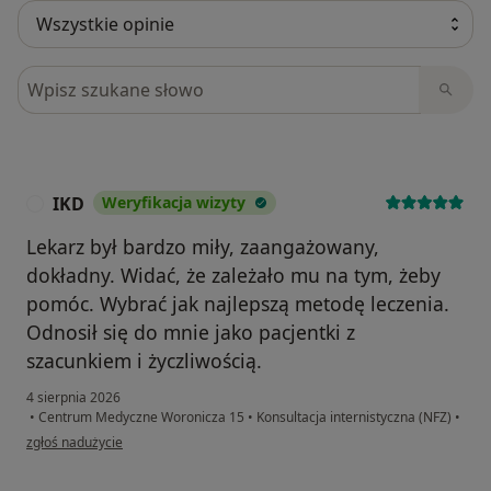
Szukaj w opiniach
IKD
Weryfikacja wizyty
I
Lekarz był bardzo miły, zaangażowany,
dokładny. Widać, że zależało mu na tym, żeby
pomóc. Wybrać jak najlepszą metodę leczenia.
Odnosił się do mnie jako pacjentki z
szacunkiem i życzliwością.
4 sierpnia 2026
•
Centrum Medyczne Woronicza 15
•
Konsultacja internistyczna (NFZ)
•
w opinii użytkownika IKD
zgłoś nadużycie