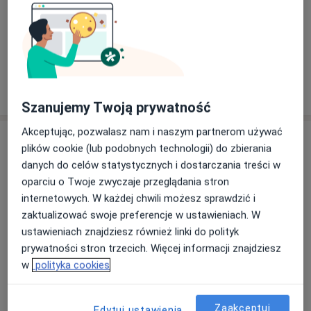
Zobacz galerię (3)
Pokaż więcej
o doświadczeniu
Szanujemy Twoją prywatność
Akceptując, pozwalasz nam i naszym partnerom używać
Usługi i ceny
plików cookie (lub podobnych technologii) do zbierania
danych do celów statystycznych i dostarczania treści w
Konsultacja internistyczna (NFZ)
Umów wizytę
oparciu o Twoje zwyczaje przeglądania stron
Darmowa usługa
Szczegóły
internetowych. W każdej chwili możesz sprawdzić i
zaktualizować swoje preferencje w ustawieniach. W
Konsultacja lekarza rodzinnego
ustawieniach znajdziesz również linki do polityk
(NFZ)
Umów wizytę
prywatności stron trzecich. Więcej informacji znajdziesz
Darmowa usługa
Szczegóły
w
polityka cookies
Zaakceptuj
W jaki sposób ustalane są ceny?
Edytuj ustawienia