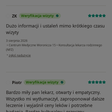
ZK
Weryfikacja wizyty
Z
Dużo informacji i ustaleń mimo krótkiego czasu
wizyty
3 sierpnia 2026
•
Centrum Medyczne Woronicza 15
•
Konsultacja lekarza rodzinnego
(NFZ)
w opinii użytkownika ZK
•
zgłoś nadużycie
Piotr
Weryfikacja wizyty
P
Bardzo miły pan lekarz, otwarty i empatyczny.
Wszystko mi wytłumaczył, zaproponował dalsze
leczenie i wyjaśnił ceny leków i potrzebne
badania. Bardzo kulturalny i grzeczny.