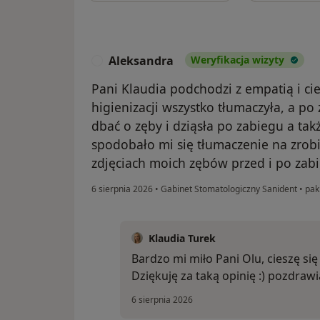
Aleksandra
Weryfikacja wizyty
A
Pani Klaudia podchodzi z empatią i cie
higienizacji wszystko tłumaczyła, a po
dbać o zęby i dziąsła po zabiegu a tak
spodobało mi się tłumaczenie na zrob
zdjęciach moich zębów przed i po zab
6 sierpnia 2026
•
Gabinet Stomatologiczny Sanident
•
paki
Klaudia Turek
Bardzo mi miło Pani Olu, cieszę się
Dziękuję za taką opinię :) pozdraw
6 sierpnia 2026