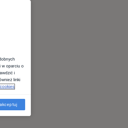
odobnych
i w oparciu o
awdzić i
wnież linki
 cookies
akceptuj