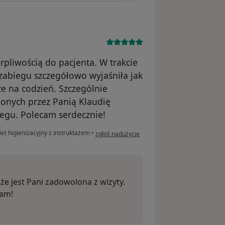
rpliwością do pacjenta. W trakcie
 zabiegu szczegółowo wyjaśniła jak
że na codzień. Szczególnie
ionych przez Panią Klaudię
iegu. Polecam serdecznie!
w opinii użytkownika Aleksandra
et higienizacyjny z instruktażem
•
zgłoś nadużycie
 że jest Pani zadowolona z wizyty.
iam!