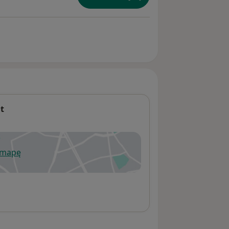
t
 mapę
wiera się w nowej karcie