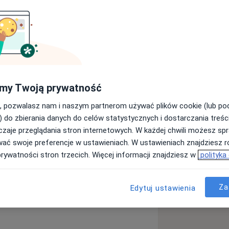
giczną z ponad 10-letnim
ną swoich pacjentów poprzez
my Twoją prywatność
askowanie, fluoryzacja oraz wybielanie
ie usług na najwyższym poziomie, ale
, pozwalasz nam i naszym partnerom używać plików cookie (lub p
do regularnych wizyt w moim
) do zbierania danych do celów statystycznych i dostarczania treśc
ie pacjentów, a także współpracę z
zaje przeglądania stron internetowych. W każdej chwili możesz spr
enia najlepszych efektów leczenia.
wać swoje preferencje w ustawieniach. W ustawieniach znajdziesz ró
ój zdrowy uśmiech! :)
prywatności stron trzecich. Więcej informacji znajdziesz w
polityka
Za
Edytuj ustawienia