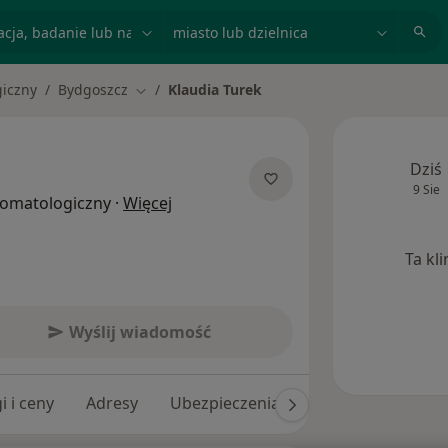
acja, badanie lub nazwisko
miasto lub dzielnica
giczny
Bydgoszcz
Klaudia Turek
Zmień miasto
Dziś
9 Sie
O specjalizacjach
stomatologiczny
·
Więcej
Ta kl
Wyślij wiadomość
i i ceny
Adresy
Ubezpieczenia
Opinie (68)