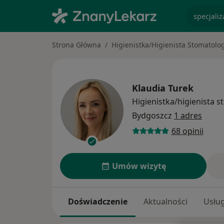
specjaliz
Strona Główna
Higienistka/Higienista Stomatolo
Klaudia Turek
Higienistka/higienista 
Bydgoszcz
1 adres
68 opinii
Umów wizytę
Doświadczenie
Aktualności
Usług