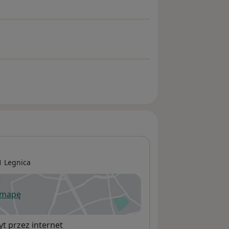
41
Legnica
 mapę
wiera się w nowej karcie
t przez internet