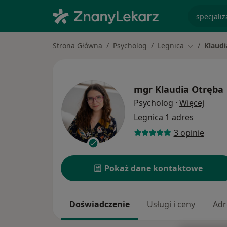
specjaliz
Strona Główna
Psycholog
Legnica
Klaudi
Zmień mias
mgr
Klaudia Otręba
O spec
Psycholog
·
Więcej
Legnica
1 adres
3 opinie
Pokaż dane kontaktowe
Doświadczenie
Usługi i ceny
Adr