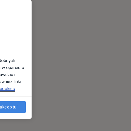
odobnych
i w oparciu o
awdzić i
wnież linki
 cookies
akceptuj