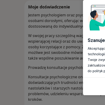
Moje doświadczenie
Jestem psychologiem oraz psychoterapeutą.
osobami dorosłymi, oferując wsparcie psyc
dostosowaną do indywidualnych potrzeb or
W swojej pracy szczególną wagę przykłada
Szanuje
wspierającej relacji oraz do uważnego rozum
osoby korzystające z pomocy. Zależy mi na 
Akceptując
możliwe jest swobodne mówienie o doświad
technologii
także wspólne poszukiwanie adekwatnych 
Twoje zwyc
zaktualizo
Prowadzę konsultacje psychologiczne oraz 
do polityk 
Konsultacje psychologiczne online skierow
doświadczających trudności emocjonalnych
nastolatków i starszych nastolatków. Spot
problemów, udzieleniu wsparcia oraz wspó
kroków.