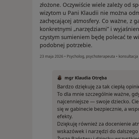
złożone. Oczywiście wiele zależy od s
wizytom u Pani Klaudii nie można odmó
zachęcającej atmosfery. Co ważne, z g
konkretnymi „narzędziami” i wyjaśnien
czystym sumieniem będę polecać te wiz
podobnej potrzebie.
23 maja 2026
•
Psycholog, psychoterapeuta
•
konsultacja 
mgr Klaudia Otręba
Bardzo dziękuję za tak ciepłą opini
To dla mnie szczególnie ważne, gdy
najcenniejsze — swoje dziecko. Ci
się w gabinecie bezpiecznie, a ws
efekty.
Dziękuję również za docenienie a
wskazówek i narzędzi do dalszego 
Życzę Państwu i dziecku wszystki