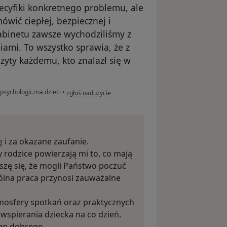
pecyfiki konkretnego problemu, ale
wić ciepłej, bezpiecznej i
abinetu zawsze wychodziliśmy z
iami. To wszystko sprawia, że z
yty każdemu, kto znalazł się w
w opinii użytkownika Darek
psychologiczna dzieci
•
zgłoś nadużycie
ę i za okazane zaufanie.
 rodzice powierzają mi to, co mają
eszę się, że mogli Państwo poczuć
pólna praca przynosi zauważalne
tmosfery spotkań oraz praktycznych
wspierania dziecka na co dzień.
ego dobrego