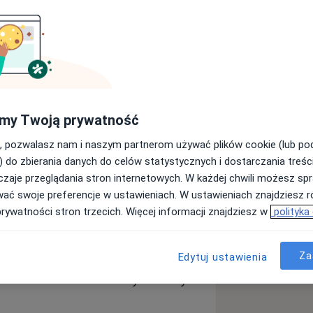
 Pracuję z dziećmi, młodzieżą oraz
hologiczne i psychoterapię
az możliwości danej osoby.
m do budowania bezpiecznej,
my Twoją prywatność
ienia trudności, z jakimi zgłaszają się
tworzeniu przestrzeni, w której
, pozwalasz nam i naszym partnerom używać plików cookie (lub p
czeniach, emocjach i wyzwaniach, a
) do zbierania danych do celów statystycznych i dostarczania treśc
form wsparcia.
zaje przeglądania stron internetowych. W każdej chwili możesz spr
wać swoje preferencje w ustawieniach. W ustawieniach znajdziesz ró
psychoterapię w formie online.
prywatności stron trzecich. Więcej informacji znajdziesz w
polityka
ane są głównie do rodziców dzieci
 lub rozwojowych, a także do
Za
Edytuj ustawienia
kania te służą omówieniu zgłaszanych
lnemu określeniu możliwych dalszych