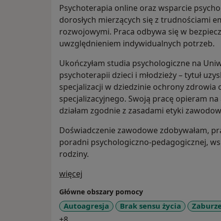
Psychoterapia online oraz wsparcie psych
dorosłych mierzących się z trudnościami e
rozwojowymi. Praca odbywa się w bezpieczn
uwzględnieniem indywidualnych potrzeb.
Ukończyłam studia psychologiczne na Uniwe
psychoterapii dzieci i młodzieży – tytuł uz
specjalizacji w dziedzinie ochrony zdrowia
specjalizacyjnego. Swoją pracę opieram na 
działam zgodnie z zasadami etyki zawodow
Doświadczenie zawodowe zdobywałam, prac
poradni psychologiczno-pedagogicznej, wspi
rodziny.
O mnie
więcej
Główne obszary pomocy
Autoagresja
Brak sensu życia
Zaburze
a11y_sr_more_diseases
+8