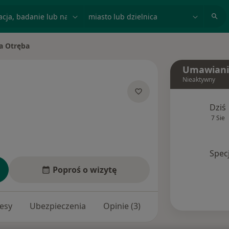
acja, badanie lub nazwisko
miasto lub dzielnica
a Otręba
to
Umawiani
Nieaktywny
jalizacjach
Dziś
7 Sie
Spec
Poproś o wizytę
esy
Ubezpieczenia
Opinie (3)