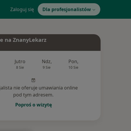
Zaloguj się
Dla profesjonalistów
e na ZnanyLekarz
Jutro
Ndz,
Pon,
Wt,
Śr,
8 Sie
9 Sie
10 Sie
11 Sie
12 Si
jalista nie oferuje umawiania online
pod tym adresem.
Poproś o wizytę