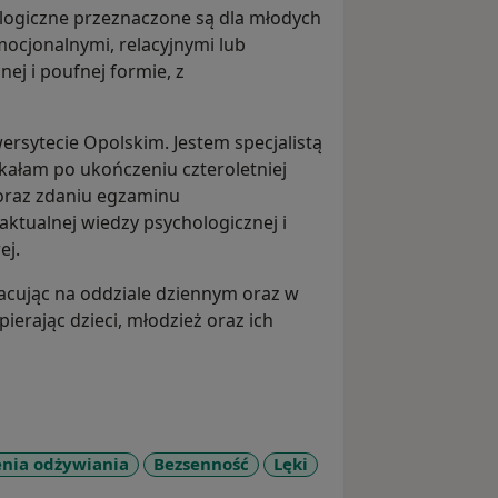
ologiczne przeznaczone są dla młodych
mocjonalnymi, relacyjnymi lub
ej i poufnej formie, z
rsytecie Opolskim. Jestem specjalistą
yskałam po ukończeniu czteroletniej
 oraz zdaniu egzaminu
aktualnej wiedzy psychologicznej i
ej.
ując na oddziale dziennym oraz w
erając dzieci, młodzież oraz ich
nia odżywiania
Bezsenność
Lęki