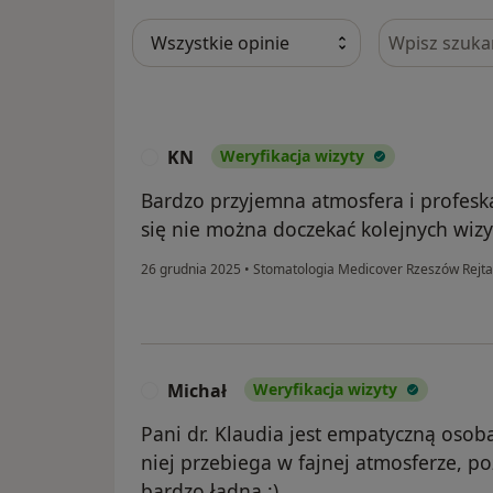
Szukaj w opi
KN
Weryfikacja wizyty
K
Bardzo przyjemna atmosfera i profesk
się nie można doczekać kolejnych wizyt
26 grudnia 2025
•
Stomatologia Medicover Rzeszów Rejt
Michał
Weryfikacja wizyty
M
Pani dr. Klaudia jest empatyczną osobą
niej przebiega w fajnej atmosferze, po
bardzo ładna :)