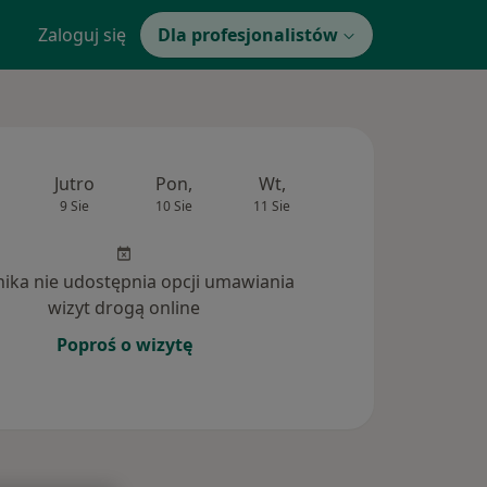
Zaloguj się
Dla profesjonalistów
Jutro
Pon,
Wt,
Śr,
Czw
9 Sie
10 Sie
11 Sie
12 Sie
13 Si
inika nie udostępnia opcji umawiania
wizyt drogą online
Poproś o wizytę