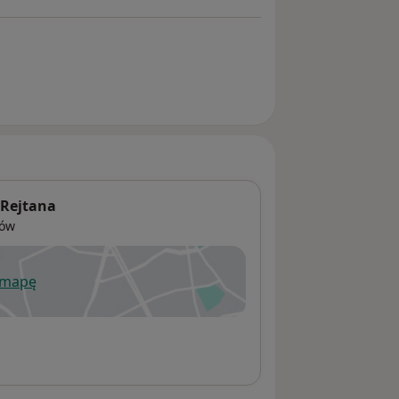
 Rejtana
zów
 mapę
wiera się w nowej karcie