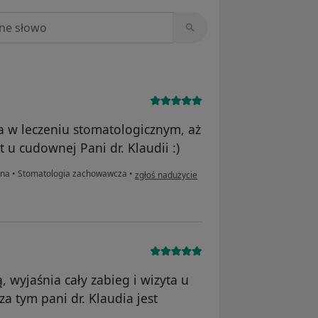
niach
a w leczeniu stomatologicznym, aż
 u cudownej Pani dr. Klaudii :)
w opinii użytkownika KN
ana
•
Stomatologia zachowawcza
•
zgłoś nadużycie
, wyjaśnia cały zabieg i wizyta u
za tym pani dr. Klaudia jest