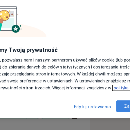
go w Lublinie. W pracy zależy mi na
my Twoją prywatność
każdego przypadku podchodzę
ie problemy zdrowotne. Satysfakcję z
, pozwalasz nam i naszym partnerom używać plików cookie (lub p
olenie pacjentów, a także zmiana ich
) do zbierania danych do celów statystycznych i dostarczania treśc
wienia do stomatologów. Na co dzień
zaje przeglądania stron internetowych. W każdej chwili możesz spr
 leczeniem dzieci.
wać swoje preferencje w ustawieniach. W ustawieniach znajdziesz ró
prywatności stron trzecich. Więcej informacji znajdziesz w
polityka
Za
Edytuj ustawienia
a11y_sr_more_diseases
barwienia zębów
Dentofobia
+1