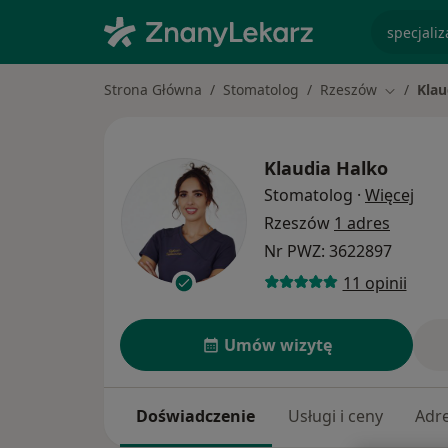
specjaliz
Strona Główna
Stomatolog
Rzeszów
Klau
Zmień mi
Klaudia Halko
O sp
Stomatolog
·
Więcej
Rzeszów
1 adres
Nr PWZ: 3622897
11 opinii
Umów wizytę
Doświadczenie
Usługi i ceny
Adr