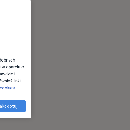
odobnych
i w oparciu o
awdzić i
wnież linki
 cookies
akceptuj