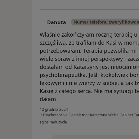
Danuta
Numer telefonu zweryfikowa
D
Właśnie zakończyłam roczną terapię u 
szczęśliwa, że trafiłam do Kasi w mom
potrzebowałam. Terapia pozwoliła mi 
wiele spraw z innej perspektywy i zaczą
dostałam od Katarzyny jest nieocenion
psychoterapeutka. Jeśli ktokolwiek bor
lękowymi i nie wierzy w siebie, a tak
Kasię z całego serca. Nie ma sytuacji b
dałam
12 grudnia 2024
•
Psychoterapia Gestalt mgr Katarzyna Weiss Gabinet 
w opinii użytkownika Danuta
zgłoś nadużycie