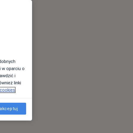
odobnych
i w oparciu o
awdzić i
wnież linki
 cookies
akceptuj