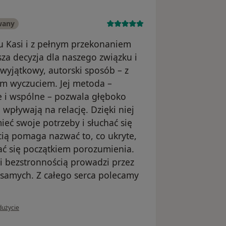
wany
r u Kasi i z pełnym przekonaniem
za decyzja dla naszego związku i
wyjątkowy, autorski sposób – z
m wyczuciem. Jej metoda –
 i wspólne – pozwala głęboko
 wpływają na relację. Dzięki niej
ieć swoje potrzeby i słuchać się
ią pomaga nazwać to, co ukryte,
ać się początkiem porozumienia.
i bezstronnością prowadzi przez
 samych. Z całego serca polecamy
 użytkownika NasDwoje
dużycie