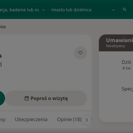
acja, badanie lub nazwisko
miasto lub dzielnica
iss
Umawiani
Nieaktywny
s
Dziś
O specjalizacjach
j
8 Sie
Spec
Poproś o wizytę
esy
Ubezpieczenia
Opinie (18)
Odpowiedzi na pyta