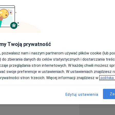
em psychoterapeutą w nurcie Gestalt -
i z podejściem mindfulness i
 trener rozwoju osobistego, a także
ju. Gestalt to dla mnie nie tylko nurt
 skutecznie integruje ciało,
my Twoją prywatność
hoterapeutą jako osobą równą Tobie.
, pozwalasz nam i naszym partnerom używać plików cookie (lub p
parcie w Twoim procesie zmiany, z
) do zbierania danych do celów statystycznych i dostarczania treśc
zaje przeglądania stron internetowych. W każdej chwili możesz spr
wać swoje preferencje w ustawieniach. W ustawieniach znajdziesz ró
m człowiekiem. W pracy z parą obie
prywatności stron trzecich. Więcej informacji znajdziesz w
polityka
Kryzys w związku
 naszym punktem skupienia jest Wasza
a11y_sr_more_diseases
cze
+15
by.
Za
Edytuj ustawienia
olskiej Szkoły Psychoterapii Gestalt.
woju osobistego - jestem coachem
 (od 2011) i certyfikowanym