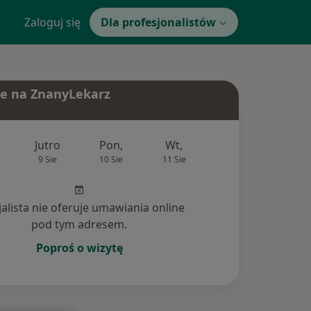
Zaloguj się
Dla profesjonalistów
e na ZnanyLekarz
Jutro
Pon,
Wt,
Śr,
Czw
9 Sie
10 Sie
11 Sie
12 Sie
13 Si
jalista nie oferuje umawiania online
pod tym adresem.
Poproś o wizytę
nia (1)