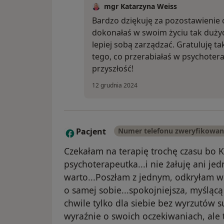
mgr Katarzyna Weiss
Bardzo dziękuję za pozostawienie op
dokonałaś w swoim życiu tak dużych
lepiej sobą zarządzać. Gratuluję t
tego, co przerabiałaś w psychoter
przyszłość!
12 grudnia 2024
Pacjent
Numer telefonu zweryfikowa
P
Czekałam na terapię trochę czasu bo K
psychoterapeutka...i nie żałuję ani je
warto...Poszłam z jednym, odkryłam 
o samej sobie...spokojniejsza, myślącą
chwile tylko dla siebie bez wyrzutów 
wyraźnie o swoich oczekiwaniach, ale 