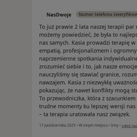
NasDwoje
Numer telefonu zweryfiko
N
To już prawie 2 lata naszej terapii pa
możemy powiedzieć, że była to najleps
nas samych. Kasia prowadzi terapię w 
empatią, profesjonalizmem i ogromny
naprzemienne spotkania indywidualne
zrozumieć siebie i to, jak nasze emocje
nauczyliśmy się stawiać granice, rozum
nawzajem. Kasia z niezwykłą uważnośc
pokazując, że nawet konflikty mogą st
To przewodniczka, która z szacunkiem 
trudne momenty ku lepszej wersji nas
– ta terapia uratowała nasz związek.
w opinii
17 października 2025
•
W innym miejscu
•
Inny
•
zgłoś na