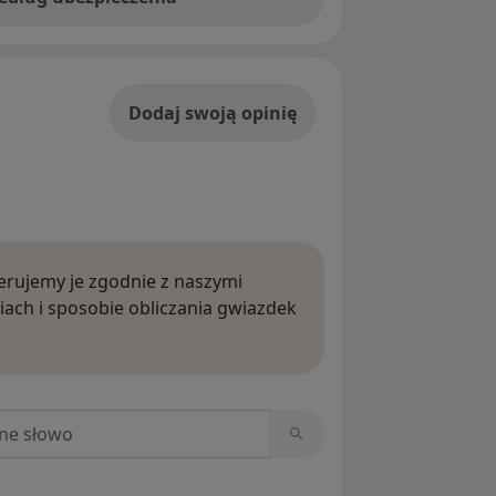
Dodaj swoją opinię
rujemy je zgodnie z naszymi
iach i sposobie obliczania gwiazdek
ięcej o opiniach
niach