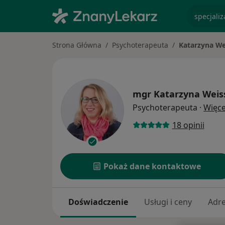
specjaliz
Strona Główna
Psychoterapeuta
Katarzyna We
mgr
Katarzyna Weis
Psychoterapeuta
·
Więce
18 opinii
Pokaż dane kontaktowe
Doświadczenie
Usługi i ceny
Adr