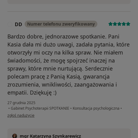
DD
Numer telefonu zweryfikowany
D
Bardzo dobre, jednorazowe spotkanie. Pani
Kasia dała mi dużo uwagi, zadała pytania, które
otworzyły mi oczy na kilka spraw. Nie miałem
świadomości, że mogę spojrzeć inaczej na
sprawy, które mnie nurtującą. Serdecznie
polecam pracę z Panią Kasią, gwarancja
zrozumienia, wnikliwości, zaangażowania i
empatii. Dziękuję :)
27 grudnia 2025
•
Gabinet Psychoterapii SPOTKANIE
•
Konsultacja psychologiczna
•
w opinii użytkownika DD
zgłoś nadużycie
mgr Katarzyna Szynkarewicz