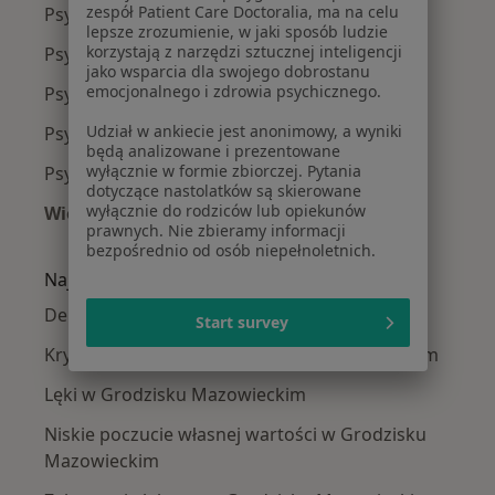
zespół Patient Care Doctoralia, ma na celu
Psycholodzy w Warszawie
lepsze zrozumienie, w jaki sposób ludzie
korzystają z narzędzi sztucznej inteligencji
Psycholodzy w Piasecznie
jako wsparcia dla swojego dobrostanu
emocjonalnego i zdrowia psychicznego.
Psycholodzy w Legionowie
Udział w ankiecie jest anonimowy, a wyniki
Psycholodzy w Pruszkowie
będą analizowane i prezentowane
wyłącznie w formie zbiorczej. Pytania
Psycholodzy w Otwocku
dotyczące nastolatków są skierowane
wyłącznie do rodziców lub opiekunów
Więcej (14)
prawnych. Nie zbieramy informacji
Więcej w kategorii: W pobliżu Grodziska Maz
bezpośrednio od osób niepełnoletnich.
Najczęście leczone choroby
Depresja w Grodzisku Mazowieckim
Start survey
Kryzys emocjonalny w Grodzisku Mazowieckim
Lęki w Grodzisku Mazowieckim
Niskie poczucie własnej wartości w Grodzisku
Mazowieckim