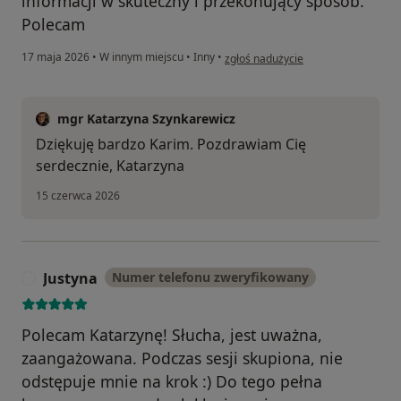
informacji w skuteczny i przekonujący sposób.
Polecam
w opinii użytkownika Karim
17 maja 2026
•
W innym miejscu
•
Inny
•
zgłoś nadużycie
mgr Katarzyna Szynkarewicz
Dziękuję bardzo Karim. Pozdrawiam Cię
serdecznie, Katarzyna
15 czerwca 2026
Justyna
Numer telefonu zweryfikowany
J
Polecam Katarzynę! Słucha, jest uważna,
zaangażowana. Podczas sesji skupiona, nie
odstępuje mnie na krok :) Do tego pełna