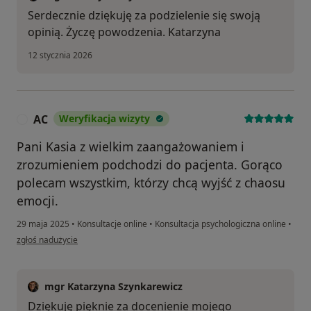
Serdecznie dziękuję za podzielenie się swoją
opinią. Życzę powodzenia. Katarzyna
12 stycznia 2026
AC
Weryfikacja wizyty
A
Pani Kasia z wielkim zaangażowaniem i
zrozumieniem podchodzi do pacjenta. Gorąco
polecam wszystkim, którzy chcą wyjść z chaosu
emocji.
29 maja 2025
•
Konsultacje online
•
Konsultacja psychologiczna online
•
w opinii użytkownika AC
zgłoś nadużycie
mgr Katarzyna Szynkarewicz
Dziękuję pięknie za docenienie mojego