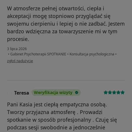
W atmosferze pełnej otwartości, ciepła i
akceptacji mogę stopniowo przyglądać się
swojemu cierpieniu i lepiej o nie zadbać. Jestem
bardzo wdzięczna za towarzyszenie mi w tym
procesie.
3 lipca 2026
•
Gabinet Psychoterapii SPOTKANIE
•
Konsultacja psychologiczna
•
w opinii użytkownika Iwona Kubisiak
zgłoś nadużycie
Teresa
Weryfikacja wizyty
T
Pani Kasia jest ciepłą empatyczna osobą.
Tworzy przyjazna atmosferę . Prowadzi
spotkanie w sposób profesjonalny . Czuję się
podczas sesji swobodnie a jednocześnie