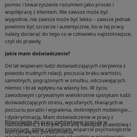
pomoc i towarzyszenie rozumiem jako proces i
współpracę z klientem. Nie zawsze może być
wygodnie, nie zawsze może być lekko – zawsze jednak
powinno być szczerze i autentycznie, bo w tej pracy
należy docierać do tego co w człowieku najistotniejsze,
czyli do prawdy.
Jakie mam doświadczenie?
Od lat wspieram ludzi doświadczających cierpienia z
powodu trudnych relacji, poczucia braku wartości,
samotnych, pogrążonych w smutku, odczuwających
niemoc i brak wpływu na własny los. W życiu
zawodowym i prywatnym wielokrotnie spotykam ludzi
doświadczających stresu, wycofanych, tkwiących w
poczuciu porażki i wypalenia, dotkniętych mobbingiem
i dyskryminacją. Mam doświadczenie w pracy z
Równolegle do pracy gabinetowej pracuję w
nastolatkami, z którymi potrafię nawiązać prawdziwą i
hospicjum, gdzie zapewniam wsparcie psychologiczne
wytrzymałą nić porozumienia.
pacjentom oraz członkom ich rodzin w przeżywaniu