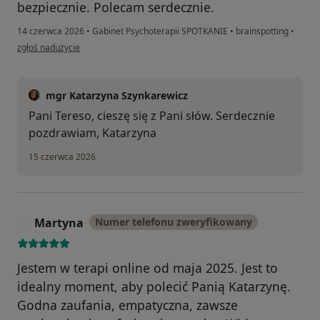
bezpiecznie. Polecam serdecznie.
14 czerwca 2026
•
Gabinet Psychoterapii SPOTKANIE
•
brainspotting
•
w opinii użytkownika Teresa
zgłoś nadużycie
mgr Katarzyna Szynkarewicz
Pani Tereso, cieszę się z Pani słów. Serdecznie
pozdrawiam, Katarzyna
15 czerwca 2026
Martyna
Numer telefonu zweryfikowany
M
Jestem w terapi online od maja 2025. Jest to
idealny moment, aby polecić Panią Katarzynę.
Godna zaufania, empatyczna, zawsze