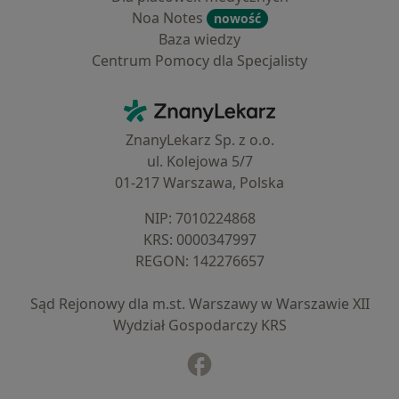
Noa Notes
nowość
Baza wiedzy
Centrum Pomocy dla Specjalisty
Kontakt
ZnanyLekarz - Strona główna
ZnanyLekarz Sp. z o.o.
ul. Kolejowa 5/7
01-217 Warszawa, Polska
NIP: ⁠7010224868
KRS: ⁠0000347997
REGON: ⁠142276657
Sąd Rejonowy dla m.st. Warszawy w Warszawie XII
Wydział Gospodarczy KRS
Facebook
otwiera się w nowej karcie