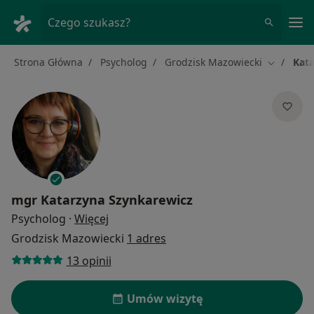
Me
Czego szukasz?
Strona Główna
Psycholog
Grodzisk Mazowiecki
Kat
Zmień mi
mgr
Katarzyna Szynkarewicz
O specjalizacjach
Psycholog
·
Więcej
Grodzisk Mazowiecki
1 adres
13 opinii
Umów wizytę