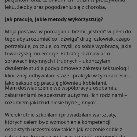
lęku, żałoby oraz pogodzeniu się z chorobą.
Jak pracuję, jakie metody wykorzystuję?
Moja postawa w pomaganiu brzmi „jestem” w pełni do
tego aby zrozumieć co „dźwiga” drugi człowiek, czego
potrzebuje, co czuje, co myśli, co sobie wyobraża, jakie
towarzyszą mu emocje. Potrafię rozmawiać o
sprawach intymnych i trudnych – ukończyłam
dwuletnie studia podyplomowe z zakresu seksuologii
klinicznej, odbywałam staże i praktyki w tym zakresie.
Jako seksuolog pracuję głównie z kobietami.
Mam doświadczenie we współpracy z osobami z
zaburzeniami ze spektrum autyzmu i ich rodzinami –
rozumiem jaki trud niesie bycie „innym”.
Wielokrotnie szkoliłam i prowadziłam warsztaty,
których celem było wzmocnienie kompetencji
osobistych uczestników takich jak radzenie sobie z
sytuacjami kryzysowymi, asertywność, gotowość do