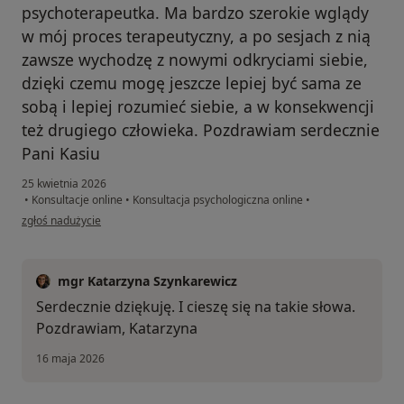
psychoterapeutka. Ma bardzo szerokie wglądy
w mój proces terapeutyczny, a po sesjach z nią
zawsze wychodzę z nowymi odkryciami siebie,
dzięki czemu mogę jeszcze lepiej być sama ze
sobą i lepiej rozumieć siebie, a w konsekwencji
też drugiego człowieka. Pozdrawiam serdecznie
Pani Kasiu
25 kwietnia 2026
•
Konsultacje online
•
Konsultacja psychologiczna online
•
w opinii użytkownika Joanna L.
zgłoś nadużycie
mgr Katarzyna Szynkarewicz
Serdecznie dziękuję. I cieszę się na takie słowa.
Pozdrawiam, Katarzyna
16 maja 2026