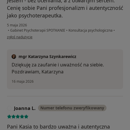
jestem - bez oceniania, a z otwartym sercem.
Cenię sobie Pani profesjonalizm i autentyczność
jako psychoterapeutka.
5 maja 2026
•
Gabinet Psychoterapii SPOTKANIE
•
Konsultacja psychologiczna
•
w opinii użytkownika Kasia
zgłoś nadużycie
mgr Katarzyna Szynkarewicz
Dziękuję za zaufanie i uważność na siebie.
Pozdrawiam, Katarzyna
16 maja 2026
Joanna L.
Numer telefonu zweryfikowany
J
Pani Kasia to bardzo uważna i autentyczna