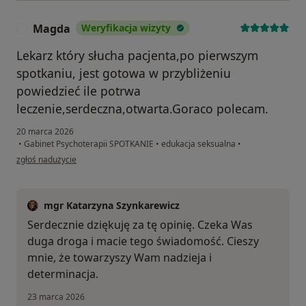
Magda
Weryfikacja wizyty
M
Lekarz który słucha pacjenta,po pierwszym
spotkaniu, jest gotowa w przybliżeniu
powiedzieć ile potrwa
leczenie,serdeczna,otwarta.Goraco polecam.
20 marca 2026
•
Gabinet Psychoterapii SPOTKANIE
•
edukacja seksualna
•
w opinii użytkownika Magda
zgłoś nadużycie
mgr Katarzyna Szynkarewicz
Serdecznie dziękuję za tę opinię. Czeka Was
duga droga i macie tego świadomość. Cieszy
mnie, że towarzyszy Wam nadzieja i
determinacja.
23 marca 2026