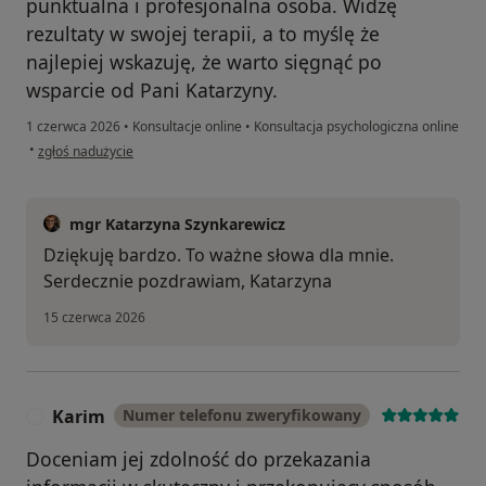
punktualna i profesjonalna osoba. Widzę
rezultaty w swojej terapii, a to myślę że
najlepiej wskazuję, że warto sięgnąć po
wsparcie od Pani Katarzyny.
1 czerwca 2026
•
Konsultacje online
•
Konsultacja psychologiczna online
w opinii użytkownika Martyna
•
zgłoś nadużycie
mgr Katarzyna Szynkarewicz
Dziękuję bardzo. To ważne słowa dla mnie.
Serdecznie pozdrawiam, Katarzyna
15 czerwca 2026
Karim
Numer telefonu zweryfikowany
K
Doceniam jej zdolność do przekazania