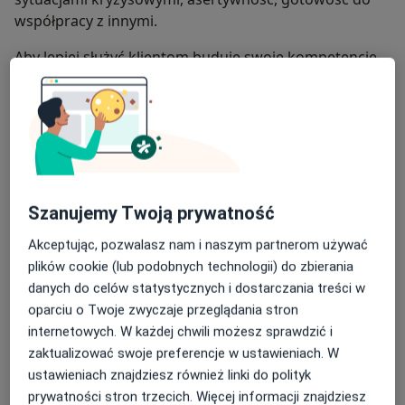
współpracy z innymi.
Aby lepiej służyć klientom buduję swoje kompetencje
w zakresie kierunku jakim jest Gestalt. Aktualnie
jestem na trzecim roku 4 letniego procesu kształcenia
w kierunku psychoterapii (Łódzka Szkoła Gestalt).
W pracy w gabinecie wykorzystuję również metody o
charakterze interwencyjnym, które pomagają w
szybszym osiąganiu bieżących celów – ukończyłam I i II
Szanujemy Twoją prywatność
stopień Terapii Skoncentrowanej na Rozwiązaniach, I
stopień Racjonalnej Terapii Zachowań, 1 i 2 Fazę
Akceptując, pozwalasz nam i naszym partnerom używać
szkolenia Brainspotting. Metody te pozwolą skupić się
plików cookie (lub podobnych technologii) do zbierania
na pożądanych efektach i odnajdywaniu zasobów, za
danych do celów statystycznych i dostarczania treści w
pomocą których możliwe jest samodzielne
oparciu o Twoje zwyczaje przeglądania stron
Co uważam za ważne w pracy terapeuta-klient?
definiowanie drogi do zmiany, zgodne z potrzebami,
internetowych. W każdej chwili możesz sprawdzić i
wartościami i talentami klienta.
zaktualizować swoje preferencje w ustawieniach. W
Każdy z nas jest inny, każdy indywidualnie podąża
ustawieniach znajdziesz również linki do polityk
przez swoje życie i do każdego prowadzi inna ścieżka.
prywatności stron trzecich. Więcej informacji znajdziesz
Odkrycie jej jest dla klienta i dla psychologa