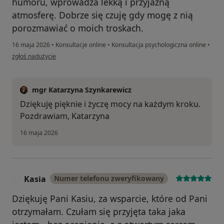
humoru, wprowadza lekką i przyjazną
atmosferę. Dobrze się czuję gdy mogę z nią
porozmawiać o moich troskach.
16 maja 2026
•
Konsultacje online
•
Konsultacja psychologiczna online
•
w opinii użytkownika Justyna
zgłoś nadużycie
mgr Katarzyna Szynkarewicz
Dziękuję pięknie i życzę mocy na każdym kroku.
Pozdrawiam, Katarzyna
16 maja 2026
Kasia
Numer telefonu zweryfikowany
K
Dziękuję Pani Kasiu, za wsparcie, które od Pani
otrzymałam. Czułam się przyjęta taka jaka