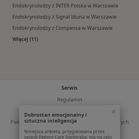
Endokrynolodzy z INTER Polska w Warszawie
Endokrynolodzy z Signal Iduna w Warszawie
Endokrynolodzy z Compensa w Warszawie
Więcej (11)
Więcej w kategorii: Najpopularniejsze ubezpi
Serwis
Regulamin
Polityka prywatności pacjentów
Polityka prywatności profesjonalistów
Dobrostan emocjonalny i
sztuczna inteligencja
Polityka prywatności dla profesjonalistów, których
dane pozyskaliśmy samodzielnie
Niniejsza ankieta, przygotowana przez
Polityka cookies
zespół Patient Care Doctoralia, ma na celu