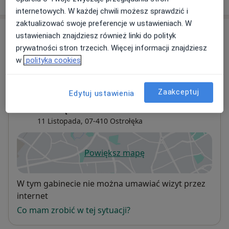
internetowych. W każdej chwili możesz sprawdzić i
zaktualizować swoje preferencje w ustawieniach. W
Adresy (2)
ustawieniach znajdziesz również linki do polityk
prywatności stron trzecich. Więcej informacji znajdziesz
Adres 1
Adres 2
w
polityka cookies
Zaakceptuj
Edytuj ustawienia
Centeum Medyczne NZOZ Estedent w
Ostrołęce
11 Listopada,
07-410
Ostrołęka
Powiększ mapę
otwiera się w nowej karcie
Dostępność
W tym gabinecie nie można umawiać wizyt przez
internet
Co mam zrobić w tej sytuacji?