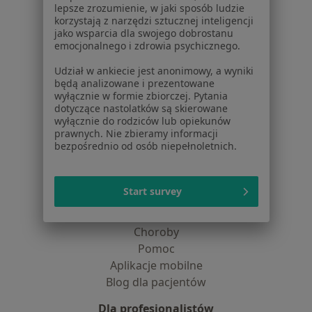
lepsze zrozumienie, w jaki sposób ludzie
Jak działają wyniki wyszukiwania
korzystają z narzędzi sztucznej inteligencji
Dostępność
jako wsparcia dla swojego dobrostanu
O nas
emocjonalnego i zdrowia psychicznego.
Praca
Rekrutujemy!
Udział w ankiecie jest anonimowy, a wyniki
Partnerzy
będą analizowane i prezentowane
Centrum prasowe
wyłącznie w formie zbiorczej. Pytania
dotyczące nastolatków są skierowane
Kontakt
wyłącznie do rodziców lub opiekunów
prawnych. Nie zbieramy informacji
Dla pacjentów
bezpośrednio od osób niepełnoletnich.
Lekarze
Placówki medyczne
Start survey
Pytania i odpowiedzi
Usługi i zabiegi
Choroby
Pomoc
Aplikacje mobilne
Blog dla pacjentów
Dla profesjonalistów