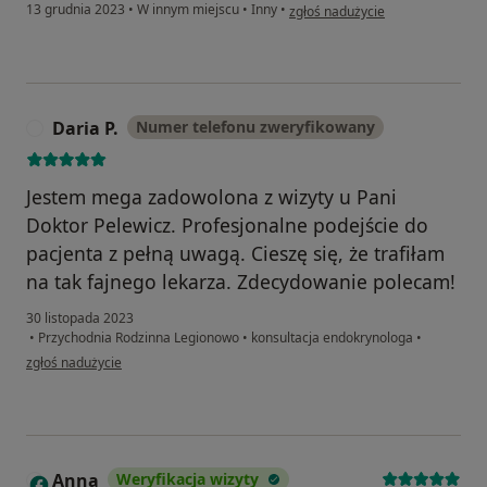
w opinii użytkownika Justyna
13 grudnia 2023
•
W innym miejscu
•
Inny
•
zgłoś nadużycie
Daria P.
Numer telefonu zweryfikowany
D
Jestem mega zadowolona z wizyty u Pani
Doktor Pelewicz. Profesjonalne podejście do
pacjenta z pełną uwagą. Cieszę się, że trafiłam
na tak fajnego lekarza. Zdecydowanie polecam!
30 listopada 2023
•
Przychodnia Rodzinna Legionowo
•
konsultacja endokrynologa
•
w opinii użytkownika Daria P.
zgłoś nadużycie
Anna
Weryfikacja wizyty
A