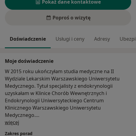
Pokaż dane kontaktowe
Poproś o wizytę
Doświadczenie
Usługi i ceny
Adresy
Ubezpi
Moje doświadczenie
W 2015 roku ukończyłam studia medyczne na II
Wydziale Lekarskim Warszawskiego Uniwersytetu
Medycznego. Tytuł specjalisty z endokrynologii
uzyskałam w Klinice Chorób Wewnętrznych i
Endokrynologii Uniwersyteckiego Centrum
Klinicznego Warszawskiego Uniwersytetu
Medycznego.
O mnie
Zajmuję się diagnostyką i leczeniem niedoczynności
więcej
tarczycy, choroby Hashimoto, nadczynności tarczycy,
Zakres porad