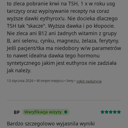
to zleca pobranie krwi na TSH, 1 x w roku usg
tarczycy oraz wypisywanie recepty na coraz
wyższe dawki eythyrox'u. Nie docieka dlaczego
TSH tak "skacze". Wyższa dawka i po kłopocie.
Nie zleca ani B12 ani żadnych witamin z grupy
B, ani selenu, cynku, magnezu, żelaza, ferytyny.
Jeśli pacjent/tka ma niedobory w/w parametrów
to nawet idealna dawka tego hormonu
syntetycznego jakim jest euthyrox nie zadziała
jak należy.
w opinii użytkownika JB
13 stycznia 2026
•
W innym miejscu
•
Inny
•
zgłoś nadużycie
BP
Weryfikacja wizyty
B
Bardzo szczegolowo wyjasnila wyniki