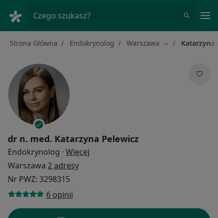
Me
Czego szukasz?
Strona Główna
Endokrynolog
Warszawa
Katarzyna 
Zmień miasto
dr n. med.
Katarzyna Pelewicz
O specjalizacjach
Endokrynolog
·
Więcej
Warszawa
2 adresy
Nr PWZ: 3298315
6 opinii