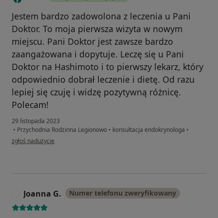
Jestem bardzo zadowolona z leczenia u Pani
Doktor. To moja pierwsza wizyta w nowym
miejscu. Pani Doktor jest zawsze bardzo
zaangażowana i dopytuje. Leczę się u Pani
Doktor na Hashimoto i to pierwszy lekarz, który
odpowiednio dobrał leczenie i dietę. Od razu
lepiej się czuję i widzę pozytywną różnicę.
Polecam!
29 listopada 2023
•
Przychodnia Rodzinna Legionowo
•
konsultacja endokrynologa
•
w opinii użytkownika Anna
zgłoś nadużycie
Joanna G.
Numer telefonu zweryfikowany
J