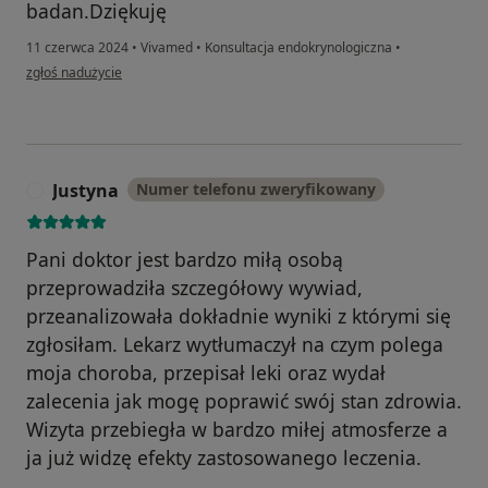
badan.Dziękuję
11 czerwca 2024
•
Vivamed
•
Konsultacja endokrynologiczna
•
w opinii użytkownika BP
zgłoś nadużycie
Justyna
Numer telefonu zweryfikowany
J
Pani doktor jest bardzo miłą osobą
przeprowadziła szczegółowy wywiad,
przeanalizowała dokładnie wyniki z którymi się
zgłosiłam. Lekarz wytłumaczył na czym polega
moja choroba, przepisał leki oraz wydał
zalecenia jak mogę poprawić swój stan zdrowia.
Wizyta przebiegła w bardzo miłej atmosferze a
ja już widzę efekty zastosowanego leczenia.