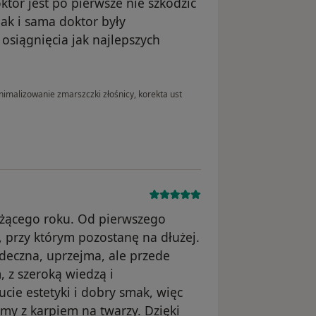
tor jest po pierwsze nie szkodzić
jak i sama doktor były
siągnięcia jak najlepszych
imalizowanie zmarszczki złośnicy, korekta ust
ieżącego roku. Od pierwszego
z, przy którym pozostanę na dłużej.
rdeczna, uprzejma, ale przede
 z szeroką wiedzą i
ie estetyki i dobry smak, więc
emy z karpiem na twarzy. Dzięki