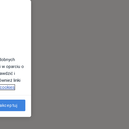
odobnych
i w oparciu o
awdzić i
wnież linki
 cookies
akceptuj