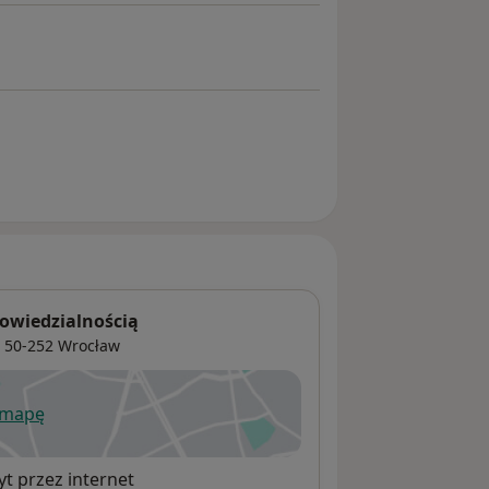
owiedzialnością
, 50-252
Wrocław
 mapę
wiera się w nowej karcie
t przez internet