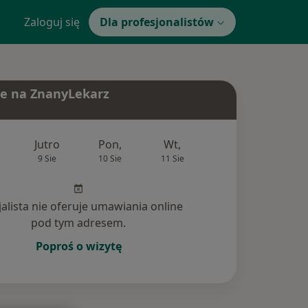
Zaloguj się
Dla profesjonalistów
e na ZnanyLekarz
Jutro
Pon,
Wt,
Śr,
Czw
9 Sie
10 Sie
11 Sie
12 Sie
13 Si
jalista nie oferuje umawiania online
pod tym adresem.
Poproś o wizytę