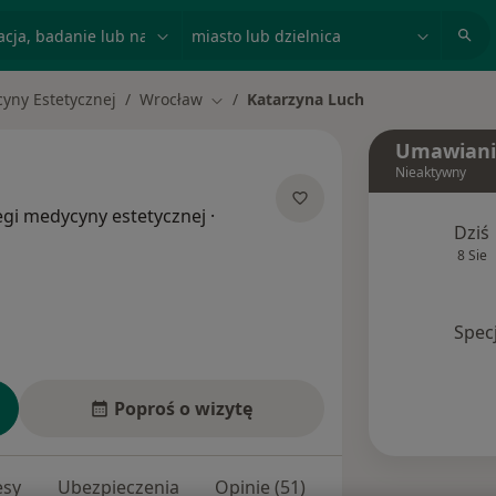
acja, badanie lub nazwisko
miasto lub dzielnica
yny Estetycznej
Wrocław
Katarzyna Luch
Zmień miasto
Umawiani
Nieaktywny
egi medycyny estetycznej
·
Dziś
8 Sie
Spec
Poproś o wizytę
esy
Ubezpieczenia
Opinie (51)