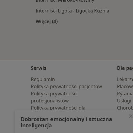
Interniści Maroko-Nowiny
Interniści Ligota - Ligocka Kuźnia
Więcej (4)
Więcej w kategorii: Interniści w pobl
Serwis
Dla pa
Regulamin
Lekarz
Polityka prywatności pacjentów
Placów
Polityka prywatności
Pytani
profesjonalistów
Usługi 
Polityka prywatności dla
Choro
profesjonalistów, których dane
Pomoc
Dobrostan emocjonalny i sztuczna
pozyskaliśmy samodzielnie
Aplika
inteligencja
Polityka cookies
Blog d