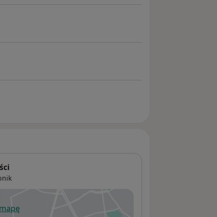
ści
bnik
 mapę
wiera się w nowej karcie