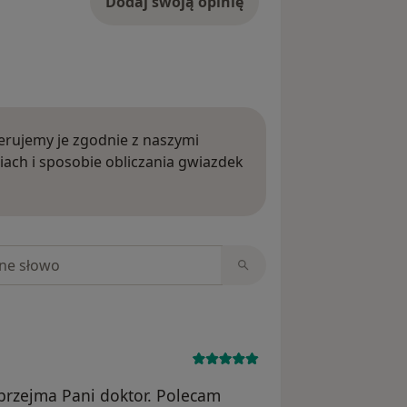
Dodaj swoją opinię
rujemy je zgodnie z naszymi
iach i sposobie obliczania gwiazdek
ięcej o opiniach
niach
przejma Pani doktor. Polecam