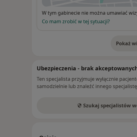
Dostępność
W tym gabinecie nie można umawiać wizy
Co mam zrobić w tej sytuacji?
Pokaż wi
o 
Ubezpieczenia - brak akceptowanyc
Ten specjalista przyjmuje wyłącznie pacje
samodzielnie lub znaleźć innego specjalist
Szukaj specjalistów 