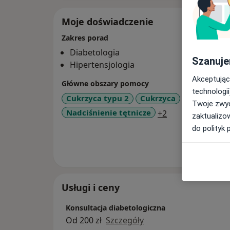
Moje doświadczenie
Zakres porad
Diabetologia
Szanuje
Hipertensjologia
Akceptując
Główne obszary pomocy
technologii
Cukrzyca typu 2
Cukrzyca
Hiperchole
Twoje zwyc
a11y_sr_more_d
Nadciśnienie tętnicze
+2
zaktualizo
do polityk 
Pokaż wi
o 
Usługi i ceny
Konsultacja diabetologiczna
Od 200 zł
Szczegóły