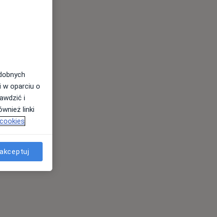
odobnych
i w oparciu o
awdzić i
wnież linki
 cookies
akceptuj