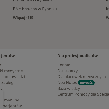
Ból biodra w Rybniku
I
Bóle brzucha w Rybniku
I
Więcej (15)
W
iżu
Więcej w kategorii: Najczęście leczone chor
cjentów
Dla profesjonalistów
e
Cennik
ki medyczne
Dla lekarzy
a i odpowiedzi
Dla placówek medycznych
i zabiegi
Noa Notes
nowość
by
Baza wiedzy
Centrum Pomocy dla Specjal
cje mobilne
la pacjentów