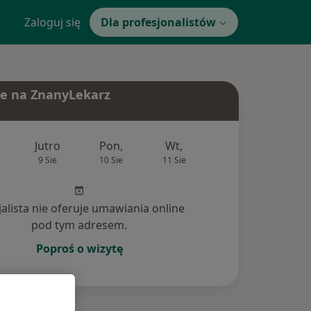
Zaloguj się
Dla profesjonalistów
e na ZnanyLekarz
Jutro
Pon,
Wt,
Śr,
Czw
9 Sie
10 Sie
11 Sie
12 Sie
13 Si
jalista nie oferuje umawiania online
pod tym adresem.
Poproś o wizytę