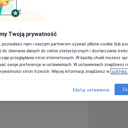
my Twoją prywatność
, pozwalasz nam i naszym partnerom używać plików cookie (lub p
) do zbierania danych do celów statystycznych i dostarczania treśc
sterolemia
Otyłość
zaje przeglądania stron internetowych. W każdej chwili możesz spr
iseases
wać swoje preferencje w ustawieniach. W ustawieniach znajdziesz ró
prywatności stron trzecich. Więcej informacji znajdziesz w
polityka
ęcej
doświadczeniu
Za
Edytuj ustawienia