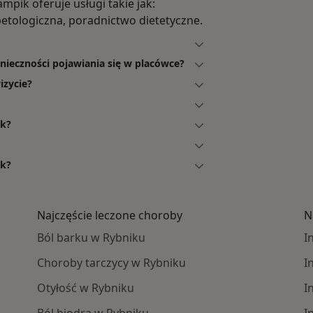
mpik oferuje usługi takie jak:
abetologiczna, poradnictwo dietetyczne.
nieczności pojawiania się w placówce?
izycie?
ik?
ik?
Najczęście leczone choroby
N
Ból barku w Rybniku
I
Choroby tarczycy w Rybniku
I
Otyłość w Rybniku
I