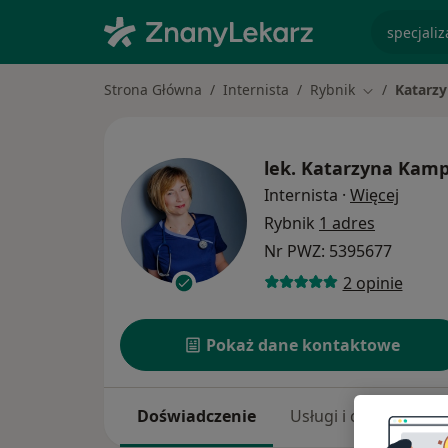
specjaliz
Strona Główna
Internista
Rybnik
Katarz
Zmień miast
lek.
Katarzyna Kamp
O spec
Internista
·
Więcej
Rybnik
1 adres
Nr PWZ: 5395677
2 opinie
Pokaż dane kontaktowe
Doświadczenie
Usługi i ceny
Adr