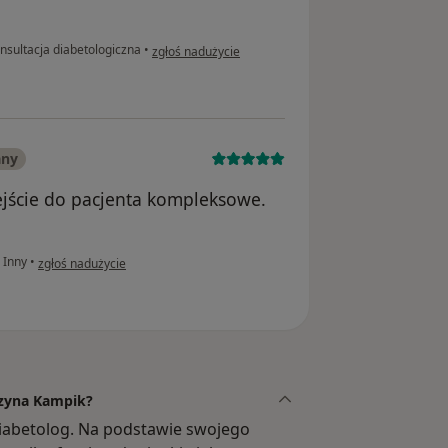
w opinii użytkownika Ł.S.
nsultacja diabetologiczna
•
zgłoś nadużycie
any
ejście do pacjenta kompleksowe.
w opinii użytkownika Marzena
Inny
•
zgłoś nadużycie
rzyna Kampik?
 diabetolog. Na podstawie swojego