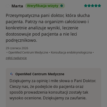
Marta
Weryfikacja wizyty
M
Przesympatyczna pani doktor, która słucha
pacjenta. Patrzy na organizm całościowo i
konkretnie analizuje wyniki, leczenie
dostosowuje pod pacjenta a nie leci
podręcznikowo.
29 czerwca 2026
•
OpenMed Centrum Medyczne
•
Konsultacja endokrynologiczna
•
w opinii użytkownika Marta
zgłoś nadużycie
OpenMed Centrum Medyczne
Dziękujemy za opinię i miłe słowa o Pani Doktor.
Cieszy nas, że podejście do pacjenta oraz
sposób prowadzenia konsultacji zostały tak
wysoko ocenione. Dziękujemy za zaufanie.