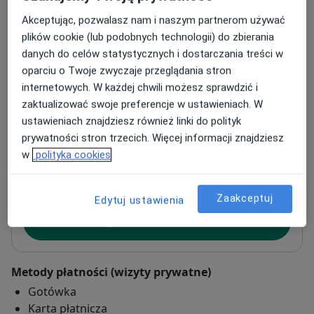
Adresy (4)
Akceptując, pozwalasz nam i naszym partnerom używać
plików cookie (lub podobnych technologii) do zbierania
Adres 1
Adres 2
Adres 3
Online
danych do celów statystycznych i dostarczania treści w
oparciu o Twoje zwyczaje przeglądania stron
internetowych. W każdej chwili możesz sprawdzić i
OpenMed Centrum Medyczne
zaktualizować swoje preferencje w ustawieniach. W
Medyczna 8 lok. 138 (ROKA), Parter, wejście od ul.
ustawieniach znajdziesz również linki do polityk
Honorowych Dawców Krwi,
09-400
Płock
prywatności stron trzecich. Więcej informacji znajdziesz
w
polityka cookies
Powiększ mapę
otwiera się w nowej karcie
Zaakceptuj
Edytuj ustawienia
Dostępność
Pokaż kalendarz
Metody płatności (wizyty prywatne)
Gotówka
Karta płatnicza