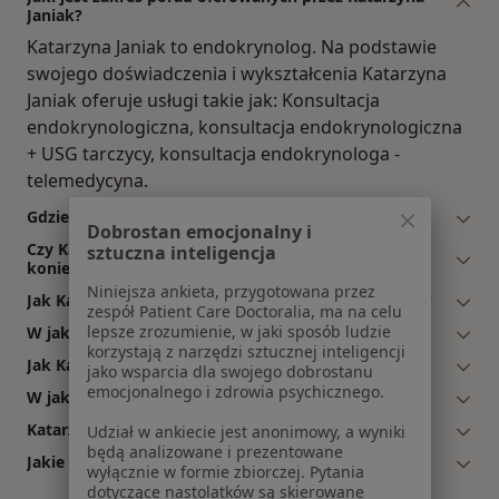
Janiak?
Katarzyna Janiak to endokrynolog. Na podstawie
swojego doświadczenia i wykształcenia Katarzyna
Janiak oferuje usługi takie jak: Konsultacja
endokrynologiczna, konsultacja endokrynologiczna
+ USG tarczycy, konsultacja endokrynologa -
telemedycyna.
Gdzie Katarzyna Janiak ma swój gabinet?
Dobrostan emocjonalny i
Czy Katarzyna Janiak przyjmuje online, bez
sztuczna inteligencja
konieczności pojawiania się w placówce?
Niniejsza ankieta, przygotowana przez
Jak Katarzyna Janiak akceptuje płatności po wizycie?
zespół Patient Care Doctoralia, ma na celu
lepsze zrozumienie, w jaki sposób ludzie
W jakich językach konsultuje Katarzyna Janiak?
korzystają z narzędzi sztucznej inteligencji
Jak Katarzyna Janiak umawia wizyty?
jako wsparcia dla swojego dobrostanu
emocjonalnego i zdrowia psychicznego.
W jakich godzinach przyjmuje Katarzyna Janiak?
Katarzyna Janiak: co mówią pacjenci?
Udział w ankiecie jest anonimowy, a wyniki
będą analizowane i prezentowane
Jakie ubezpieczenia akceptuje Katarzyna Janiak?
wyłącznie w formie zbiorczej. Pytania
dotyczące nastolatków są skierowane