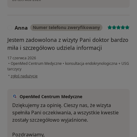
Anna
Numer telefonu zweryfikowany
A
Jestem zadowolona z wizyty Pani doktor bardzo
miła i szczegółowo udziela informacji
17 czerwca 2026
•
OpenMed Centrum Medyczne
•
konsultacja endokrynologiczna + USG
tarczycy
w opinii użytkownika Anna
•
zgłoś nadużycie
OpenMed Centrum Medyczne
Dziękujemy za opinię. Cieszy nas, że wizyta
spełniła Pani oczekiwania, a wszystkie kwestie
zostały szczegółowo wyjaśnione.
Pozdrawiamy,