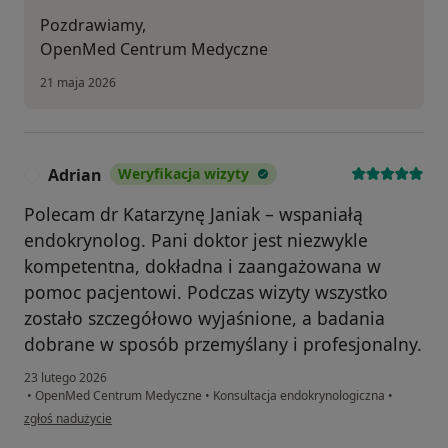
Pozdrawiamy,
OpenMed Centrum Medyczne
21 maja 2026
Adrian
Weryfikacja wizyty
A
Polecam dr Katarzynę Janiak – wspaniałą
endokrynolog. Pani doktor jest niezwykle
kompetentna, dokładna i zaangażowana w
pomoc pacjentowi. Podczas wizyty wszystko
zostało szczegółowo wyjaśnione, a badania
dobrane w sposób przemyślany i profesjonalny.
23 lutego 2026
•
OpenMed Centrum Medyczne
•
Konsultacja endokrynologiczna
•
w opinii użytkownika Adrian
zgłoś nadużycie