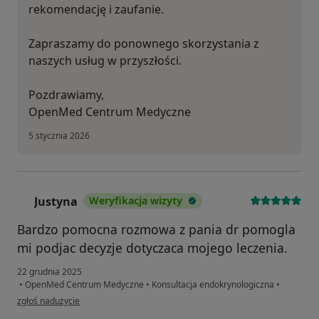
rekomendację i zaufanie.
Zapraszamy do ponownego skorzystania z
naszych usług w przyszłości.
Pozdrawiamy,
OpenMed Centrum Medyczne
5 stycznia 2026
Justyna
Weryfikacja wizyty
J
Bardzo pomocna rozmowa z pania dr pomogla
mi podjac decyzje dotyczaca mojego leczenia.
22 grudnia 2025
•
OpenMed Centrum Medyczne
•
Konsultacja endokrynologiczna
•
w opinii użytkownika Justyna
zgłoś nadużycie