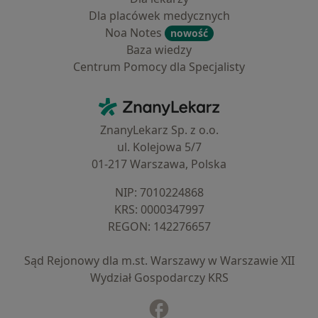
Dla placówek medycznych
Noa Notes
nowość
Baza wiedzy
Centrum Pomocy dla Specjalisty
Kontakt
ZnanyLekarz - Strona główna
ZnanyLekarz Sp. z o.o.
ul. Kolejowa 5/7
01-217 Warszawa, Polska
NIP: ⁠7010224868
KRS: ⁠0000347997
REGON: ⁠142276657
Sąd Rejonowy dla m.st. Warszawy w Warszawie XII
Wydział Gospodarczy KRS
Facebook
otwiera się w nowej karcie