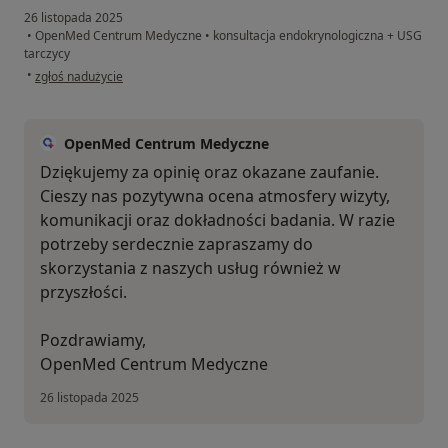
26 listopada 2025
•
OpenMed Centrum Medyczne
•
konsultacja endokrynologiczna + USG
tarczycy
w opinii użytkownika Sylwia J
•
zgłoś nadużycie
OpenMed Centrum Medyczne
Dziękujemy za opinię oraz okazane zaufanie.
Cieszy nas pozytywna ocena atmosfery wizyty,
komunikacji oraz dokładności badania. W razie
potrzeby serdecznie zapraszamy do
skorzystania z naszych usług również w
przyszłości.
Pozdrawiamy,
OpenMed Centrum Medyczne
26 listopada 2025