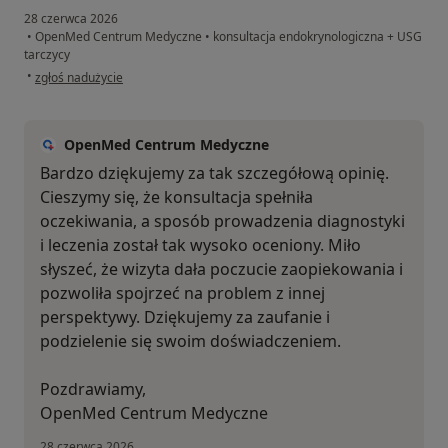
28 czerwca 2026
•
OpenMed Centrum Medyczne
•
konsultacja endokrynologiczna + USG
tarczycy
w opinii użytkownika JOANNA
•
zgłoś nadużycie
OpenMed Centrum Medyczne
Bardzo dziękujemy za tak szczegółową opinię.
Cieszymy się, że konsultacja spełniła
oczekiwania, a sposób prowadzenia diagnostyki
i leczenia został tak wysoko oceniony. Miło
słyszeć, że wizyta dała poczucie zaopiekowania i
pozwoliła spojrzeć na problem z innej
perspektywy. Dziękujemy za zaufanie i
podzielenie się swoim doświadczeniem.
Pozdrawiamy,
OpenMed Centrum Medyczne
28 czerwca 2026