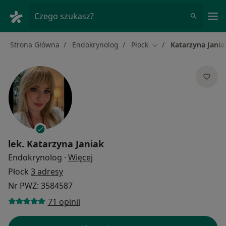
Me
Czego szukasz?
Strona Główna
Endokrynolog
Płock
Katarzyna Jania
Zmień miasto
lek.
Katarzyna Janiak
O specjalizacjach
Endokrynolog
·
Więcej
Płock
3 adresy
Nr PWZ: 3584587
71 opinii