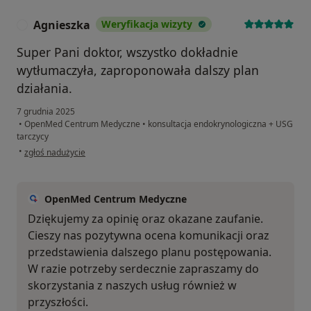
Agnieszka
Weryfikacja wizyty
A
Super Pani doktor, wszystko dokładnie
wytłumaczyła, zaproponowała dalszy plan
działania.
7 grudnia 2025
•
OpenMed Centrum Medyczne
•
konsultacja endokrynologiczna + USG
tarczycy
w opinii użytkownika Agnieszka
•
zgłoś nadużycie
OpenMed Centrum Medyczne
Dziękujemy za opinię oraz okazane zaufanie.
Cieszy nas pozytywna ocena komunikacji oraz
przedstawienia dalszego planu postępowania.
W razie potrzeby serdecznie zapraszamy do
skorzystania z naszych usług również w
przyszłości.