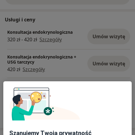
Usługi i ceny
Konsultacja endokrynologiczna
Umów wizytę
320 zł - 420 zł
Szczegóły
Konsultacja endokrynologiczna +
USG tarczycy
Umów wizytę
420 zł
Szczegóły
Konsultacja endokrynologa - telemedycyna
220 zł
Szczegóły
W jaki sposób ustalane są ceny?
Szanujemy Twoją prywatność