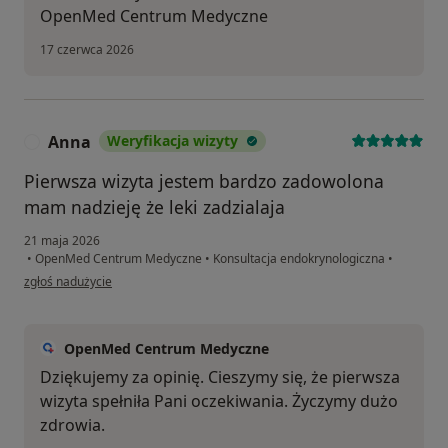
OpenMed Centrum Medyczne
17 czerwca 2026
Anna
Weryfikacja wizyty
A
Pierwsza wizyta jestem bardzo zadowolona
mam nadzieję że leki zadzialaja
21 maja 2026
•
OpenMed Centrum Medyczne
•
Konsultacja endokrynologiczna
•
w opinii użytkownika Anna
zgłoś nadużycie
OpenMed Centrum Medyczne
Dziękujemy za opinię. Cieszymy się, że pierwsza
wizyta spełniła Pani oczekiwania. Życzymy dużo
zdrowia.