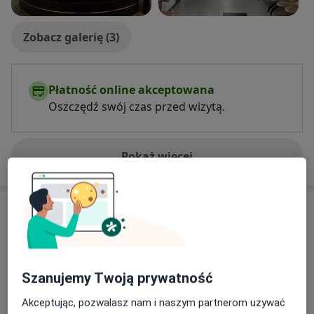
Zobacz galerię (3)
Płatność online akceptowana
Oszczędź swój czas przed wizytą.
Pokaż więcej
o doświadczeniu
Usługi i ceny
Konsultacja lekarza rodzinnego
Umów wizytę
220 zł
Szczegóły
Szanujemy Twoją prywatność
Badanie w celu wydania orzeczenia
Akceptując, pozwalasz nam i naszym partnerom używać
lekarskiego do prawa jazdy
Umów wizytę