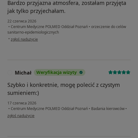
Bardzo przyjazna atmosfera, zostałam przyjęta
jak tylko przyjechałam.
22 czerwca 2026
•
Centrum Medyczne POLMED Oddział Poznań
•
orzeczenie do celów
sanitarno-epidemiologicznych
w opinii użytkownika M. B.
•
zgłoś nadużycie
Michał
Weryfikacja wizyty
M
Szybko i konkretnie, mogę polecić z czystym
sumieniem:)
17 czerwca 2026
•
Centrum Medyczne POLMED Oddział Poznań
•
Badania kierowców
•
w opinii użytkownika Michał
zgłoś nadużycie