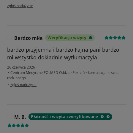
w opinii użytkownika N. G
zgłoś nadużycie
Bardzo miła
Weryfikacja wizyty
B
bardzo przyjemna i bardzo Fajna pani bardzo
mi wszystko dokładnie wytłumaczyła
26 czerwca 2026
•
Centrum Medyczne POLMED Oddział Poznań
•
konsultacja lekarza
rodzinnego
w opinii użytkownika Bardzo miła
•
zgłoś nadużycie
M. B.
Płatność i wizyta zweryfikowane
M