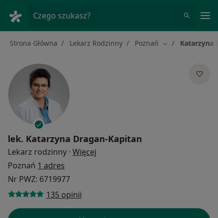
Me
Czego szukasz?
Strona Główna
Lekarz Rodzinny
Poznań
Katarzyna 
Zmień miasto
lek.
Katarzyna Dragan-Kapitan
O specjalizacjach
Lekarz rodzinny
·
Więcej
Poznań
1 adres
Nr PWZ: 6719977
135 opinii