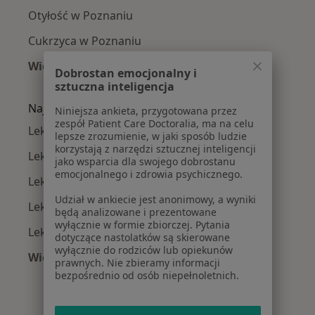
Otyłość w Poznaniu
Cukrzyca w Poznaniu
Więcej (15)
Dobrostan emocjonalny i
Więcej w kategorii: Najczęście leczone chorob
sztuczna inteligencja
Najpopularniejsze ubezpieczenia
Niniejsza ankieta, przygotowana przez
zespół Patient Care Doctoralia, ma na celu
Lekarze rodzinni z Allianz w Poznaniu
lepsze zrozumienie, w jaki sposób ludzie
korzystają z narzędzi sztucznej inteligencji
Lekarze rodzinni z PZU Zdrowie w Poznaniu
jako wsparcia dla swojego dobrostanu
emocjonalnego i zdrowia psychicznego.
Lekarze rodzinni z Enel-med w Poznaniu
Udział w ankiecie jest anonimowy, a wyniki
Lekarze rodzinni z NFZ w Poznaniu
będą analizowane i prezentowane
wyłącznie w formie zbiorczej. Pytania
Lekarze rodzinni z TELEMEDI w Poznaniu
dotyczące nastolatków są skierowane
wyłącznie do rodziców lub opiekunów
Więcej (9)
prawnych. Nie zbieramy informacji
Więcej w kategorii: Najpopularniejsze ubezpie
bezpośrednio od osób niepełnoletnich.