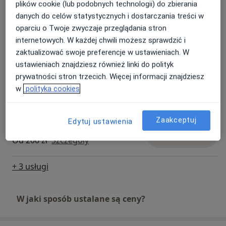
plików cookie (lub podobnych technologii) do zbierania
Od 200 zł
Szczegóły
danych do celów statystycznych i dostarczania treści w
oparciu o Twoje zwyczaje przeglądania stron
Konsultacja internistyczna
internetowych. W każdej chwili możesz sprawdzić i
Umów wizytę
220 zł
Szczegóły
zaktualizować swoje preferencje w ustawieniach. W
ustawieniach znajdziesz również linki do polityk
prywatności stron trzecich. Więcej informacji znajdziesz
Orzeczenie do celów sanitarno-
epidemiologicznych
Umów wizytę
w
polityka cookies
160 zł
Szczegóły
Zaakceptuj
Edytuj ustawienia
Badania kierowców
Umów wizytę
Od 200 zł
Szczegóły
+ 3 usługi
W jaki sposób ustalane są ceny?