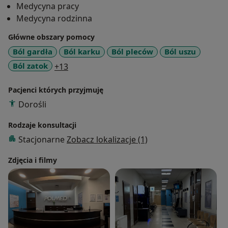
Medycyna pracy
Medycyna rodzinna
Na podstawie badań wydawane są orzeczenia dla
celów sanitarno-epidemiologicznych.
Główne obszary pomocy
Przeprowadzane są również badania kierowców (kat.
Ból gardła
Ból karku
Ból pleców
Ból uszu
A i B tylko amatorzy, nie zawodowi kierowcy). Osoby
a11y_sr_more_diseases
Ból zatok
+13
cierpiące na choroby oczu, padaczkę uprzednio muszą
wykonać badania okulistyczne, neurologiczne u
Pacjenci których przyjmuję
lekarzy uprawnionych do wykonywania badań
Dorośli
kierowców.
Rodzaje konsultacji
Doktor Katarzyna Dragan-Kapitan to specjalista
Stacjonarne
Zobacz lokalizacje (1)
medycyny rodzinnej II stopnia z niektórymi
uprawnieniami z zakresu medycyny pracy.
Zdjęcia i filmy