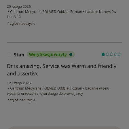
20 lutego 2026
•
Centrum Medyczne POLMED Oddział Poznań
•
badanie kierowców
kat. A i B
w opinii użytkownika Kamil
•
zgłoś nadużycie
Stan
Weryfikacja wizyty
S
Dr is amazing. Service was Warm and friendly
and assertive
12 lutego 2026
•
Centrum Medyczne POLMED Oddział Poznań
•
badanie w celu
wydania orzeczenia lekarskiego do prawa jazdy
w opinii użytkownika Stan
•
zgłoś nadużycie