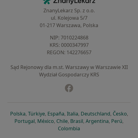
ZnanyLekarz Sp. z o.o.
ul. Kolejowa 5/7
01-217 Warszawa, Polska
NIP: ⁠7010224868
KRS: ⁠0000347997
REGON: ⁠142276657
Sąd Rejonowy dla m.st. Warszawy w Warszawie XII
Wydział Gospodarczy KRS
Facebook
otwiera się w nowej karcie
otwiera się w nowej karcie
otwiera się w nowej karcie
otwiera się w nowej karcie
otwiera się w nowej karci
otwiera się
otwi
Polska
,
Türkiye
,
España
,
Italia
,
Deutschland
,
Česko
,
otwiera się w nowej karcie
otwiera się w nowej karcie
otwiera się w nowej karcie
otwiera się w nowej kar
otwiera się 
otwier
Portugal
,
México
,
Chile
,
Brasil
,
Argentina
,
Perú
,
otwiera się w nowej karc
Colombia