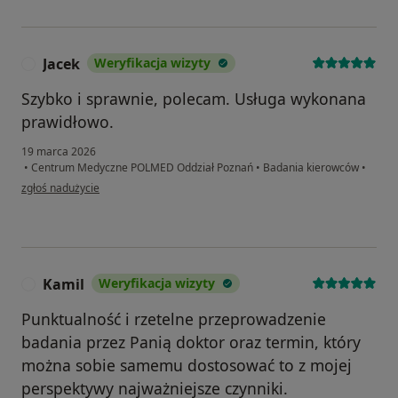
Jacek
Weryfikacja wizyty
J
Szybko i sprawnie, polecam. Usługa wykonana
prawidłowo.
19 marca 2026
•
Centrum Medyczne POLMED Oddział Poznań
•
Badania kierowców
•
w opinii użytkownika Jacek
zgłoś nadużycie
Kamil
Weryfikacja wizyty
K
Punktualność i rzetelne przeprowadzenie
badania przez Panią doktor oraz termin, który
można sobie samemu dostosować to z mojej
perspektywy najważniejsze czynniki.