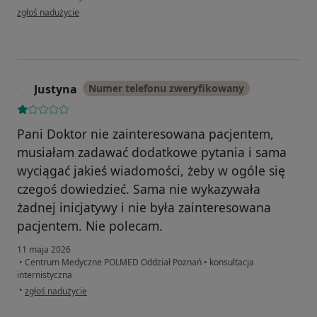
w opinii użytkownika hn
zgłoś nadużycie
Justyna
Numer telefonu zweryfikowany
J
Pani Doktor nie zainteresowana pacjentem,
musiałam zadawać dodatkowe pytania i sama
wyciągać jakieś wiadomości, żeby w ogóle się
czegoś dowiedzieć. Sama nie wykazywała
żadnej inicjatywy i nie była zainteresowana
pacjentem. Nie polecam.
11 maja 2026
•
Centrum Medyczne POLMED Oddział Poznań
•
konsultacja
internistyczna
w opinii użytkownika Justyna
•
zgłoś nadużycie