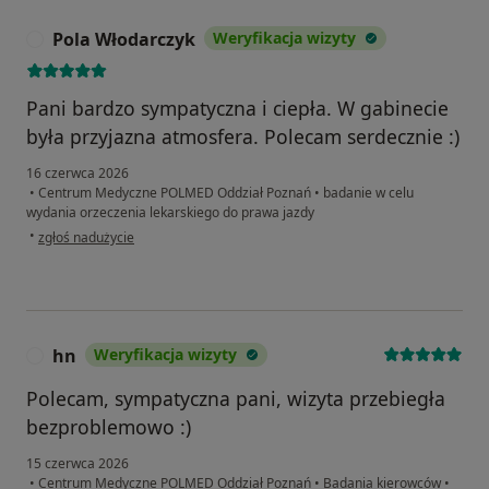
Pola Włodarczyk
Weryfikacja wizyty
P
Pani bardzo sympatyczna i ciepła. W gabinecie
była przyjazna atmosfera. Polecam serdecznie :)
16 czerwca 2026
•
Centrum Medyczne POLMED Oddział Poznań
•
badanie w celu
wydania orzeczenia lekarskiego do prawa jazdy
w opinii użytkownika Pola Włodarczyk
•
zgłoś nadużycie
hn
Weryfikacja wizyty
H
Polecam, sympatyczna pani, wizyta przebiegła
bezproblemowo :)
15 czerwca 2026
•
Centrum Medyczne POLMED Oddział Poznań
•
Badania kierowców
•