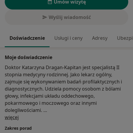
Umów wizytę
Wyślij wiadomość
Doświadczenie
Usługi i ceny
Adresy
Ubezpi
Moje doświadczenie
Doktor Katarzyna Dragan-Kapitan jest specjalistą II
stopnia medycyny rodzinnej. Jako lekarz ogólny,
zajmuje się wykonywaniem badań profilaktycznych i
diagnostycznych. Udziela pomocy osobom z bólami
głowy, infekcjami układu oddechowego,
pokarmowego i moczowego oraz innymi
dolegliwościami.
O mnie
więcej
Dodatkowo w gabinecie wykonuje niektóre badania z
Zakres porad
zakresu medycyny pracy.