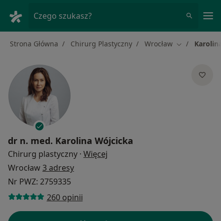
Me
Czego szukasz?
Strona Główna
Chirurg Plastyczny
Wrocław
Karolin
Zmień miasto
dr n. med.
Karolina Wójcicka
O specjalizacjach
Chirurg plastyczny
·
Więcej
Wrocław
3 adresy
Nr PWZ: 2759335
260 opinii