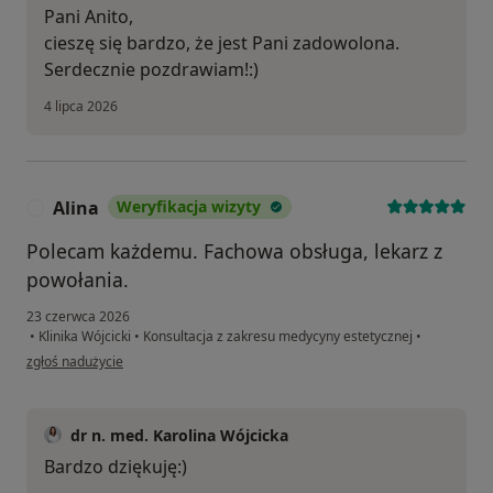
Pani Anito,
cieszę się bardzo, że jest Pani zadowolona.
Serdecznie pozdrawiam!:)
4 lipca 2026
Alina
Weryfikacja wizyty
A
Polecam każdemu. Fachowa obsługa, lekarz z
powołania.
23 czerwca 2026
•
Klinika Wójcicki
•
Konsultacja z zakresu medycyny estetycznej
•
w opinii użytkownika Alina
zgłoś nadużycie
dr n. med. Karolina Wójcicka
Bardzo dziękuję:)