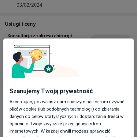
Mówię płynnie w języku włoskim i angielskim.
03/02/2024
Usługi i ceny
Konsultacja z zakresu chirurgii
plastycznej
Umów wizytę
Od 200 zł
Szczegóły
Botoks
Umów wizytę
Od 150 zł
Szczegóły
Szanujemy Twoją prywatność
Usuwanie zmian skórnych
Umów wizytę
Od 800 zł
Szczegóły
Akceptując, pozwalasz nam i naszym partnerom używać
plików cookie (lub podobnych technologii) do zbierania
danych do celów statystycznych i dostarczania treści w
Radiofrekwencja mikroigłowa
Umów wizytę
oparciu o Twoje zwyczaje przeglądania stron
350 zł - 1 000 zł
Szczegóły
internetowych. W każdej chwili możesz sprawdzić i