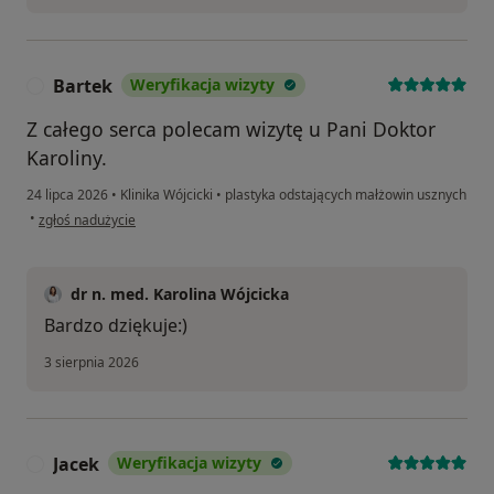
Bartek
Weryfikacja wizyty
B
Z całego serca polecam wizytę u Pani Doktor
Karoliny.
24 lipca 2026
•
Klinika Wójcicki
•
plastyka odstających małżowin usznych
w opinii użytkownika Bartek
•
zgłoś nadużycie
dr n. med. Karolina Wójcicka
Bardzo dziękuje:)
3 sierpnia 2026
Jacek
Weryfikacja wizyty
J