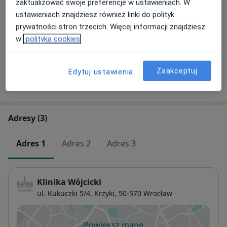
zaktualizować swoje preferencje w ustawieniach. W
Powiększanie ust
ustawieniach znajdziesz również linki do polityk
Umów wizytę
1 200 zł
Szczegóły
prywatności stron trzecich. Więcej informacji znajdziesz
w
polityka cookies
+ 23 usługi
Zaakceptuj
Edytuj ustawienia
W jaki sposób ustalane są ceny?
Adresy (3)
Adres 1
Adres 2
Adres 3
Klinika Wójcicki
ul. Kukuczki 5/4,
Krzyki
, 50-570
Wrocław
Powiększ mapę