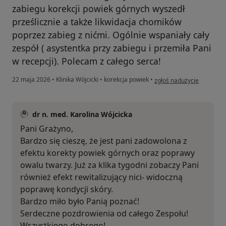
zabiegu korekcji powiek górnych wyszedł
prześlicznie a także likwidacja chomików
poprzez zabieg z nićmi. Ogólnie wspaniały cały
zespół ( asystentka przy zabiegu i przemiła Pani
w recepcji). Polecam z całego serca!
w opinii użytkownika Gra
22 maja 2026
•
Klinika Wójcicki
•
korekcja powiek
•
zgłoś nadużycie
dr n. med. Karolina Wójcicka
Pani Grażyno,
Bardzo się cieszę, że jest pani zadowolona z
efektu korekty powiek górnych oraz poprawy
owalu twarzy. Już za klika tygodni zobaczy Pani
również efekt rewitalizujący nici- widoczną
poprawę kondycji skóry.
Bardzo miło było Panią poznać!
Serdeczne pozdrowienia od całego Zespołu!
Wszystkiego dobrego!