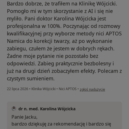
Bardzo dobrze, że trafiłem na Klinikę Wójcicki.
Pomogło mi w tym skorzystanie z AI i się nie
myliło. Pani doktor Karolina Wójcicka jest
profesjonalna w 100%. Poczynając od rozmowy
kwalifikacyjnej przy wyborze metody nici APTOS
Namica do korekcji twarzy, aż po wykonanie
zabiegu, czułem że jestem w dobrych rękach.
Żadne moje pytanie nie pozostało bez
odpowiedzi. Zabieg praktycznie bezbolesny i
już na drugi dzień zobaczyłem efekty. Polecam z
czystym sumieniem.
w opinii użytkownika Jacek
22 lipca 2026
•
Klinika Wójcicki
•
Nici APTOS
•
zgłoś nadużycie
dr n. med. Karolina Wójcicka
Panie Jacku,
bardzo dziękuję za rekomendację i bardzo się