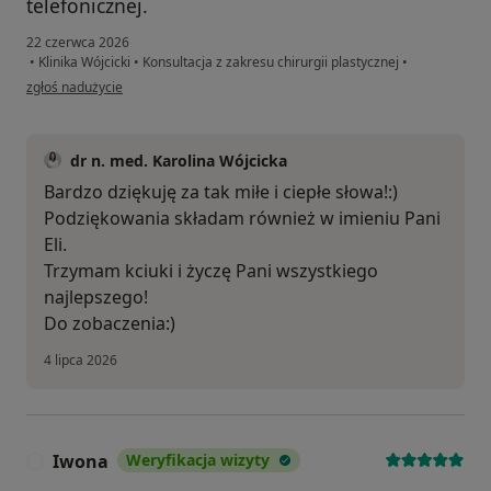
telefonicznej.
22 czerwca 2026
•
Klinika Wójcicki
•
Konsultacja z zakresu chirurgii plastycznej
•
w opinii użytkownika IK
zgłoś nadużycie
dr n. med. Karolina Wójcicka
Bardzo dziękuję za tak miłe i ciepłe słowa!:)
Podziękowania składam również w imieniu Pani
Eli.
Trzymam kciuki i życzę Pani wszystkiego
najlepszego!
Do zobaczenia:)
4 lipca 2026
Iwona
Weryfikacja wizyty
I