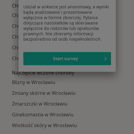
Chirurdzy plastyczni w pobliżu
Udział w ankiecie jest anonimowy, a wyniki
będą analizowane i prezentowane
Chirurdzy plastyczni Krzyki
wyłącznie w formie zbiorczej. Pytania
dotyczące nastolatków są skierowane
Chirurdzy plastyczni Fabryczna
wyłącznie do rodziców lub opiekunów
prawnych. Nie zbieramy informacji
Chirurdzy plastyczni Śródmieście
bezpośrednio od osób niepełnoletnich.
Chirurdzy plastyczni Psie Pole
Chirurdzy plastyczni Stare Miasto
Start survey
Najczęście leczone choroby
Blizny w Wrocławiu
Zmiany skórne w Wrocławiu
Zmarszczki w Wrocławiu
Ginekomastia w Wrocławiu
Wiotkość skóry w Wrocławiu