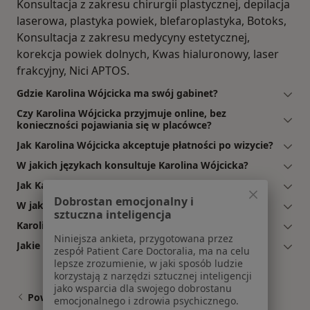
Konsultacja z zakresu chirurgii plastycznej, depilacja
laserowa, plastyka powiek, blefaroplastyka, Botoks,
Konsultacja z zakresu medycyny estetycznej,
korekcja powiek dolnych, Kwas hialuronowy, laser
frakcyjny, Nici APTOS.
Gdzie Karolina Wójcicka ma swój gabinet?
Czy Karolina Wójcicka przyjmuje online, bez
konieczności pojawiania się w placówce?
Jak Karolina Wójcicka akceptuje płatności po wizycie?
W jakich językach konsultuje Karolina Wójcicka?
Jak Karolina Wójcicka umawia wizyty?
Dobrostan emocjonalny i
W jakich godzinach przyjmuje Karolina Wójcicka?
sztuczna inteligencja
Karolina Wójcicka: co mówią pacjenci?
Niniejsza ankieta, przygotowana przez
Jakie ubezpieczenia akceptuje Karolina Wójcicka?
zespół Patient Care Doctoralia, ma na celu
lepsze zrozumienie, w jaki sposób ludzie
korzystają z narzędzi sztucznej inteligencji
jako wsparcia dla swojego dobrostanu
Powiązane wyszukiwania
emocjonalnego i zdrowia psychicznego.