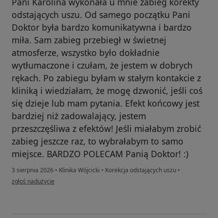
Pani Karolina wykonała u mnie zabieg korekty
odstających uszu. Od samego początku Pani
Doktor była bardzo komunikatywna i bardzo
miła. Sam zabieg przebiegł w świetnej
atmosferze, wszystko było dokładnie
wytłumaczone i czułam, że jestem w dobrych
rękach. Po zabiegu byłam w stałym kontakcie z
kliniką i wiedziałam, że mogę dzwonić, jeśli coś
się dzieje lub mam pytania. Efekt końcowy jest
bardziej niż zadowalający, jestem
przeszczęśliwa z efektów! Jeśli miałabym zrobić
zabieg jeszcze raz, to wybrałabym to samo
miejsce. BARDZO POLECAM Panią Doktor! :)
3 sierpnia 2026
•
Klinika Wójcicki
•
Korekcja odstających uszu
•
w opinii użytkownika Oliwia
zgłoś nadużycie