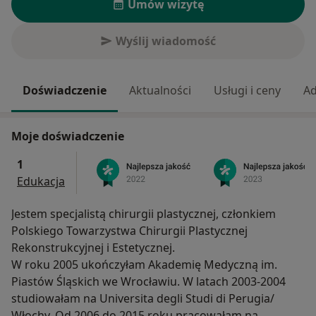
Umów wizytę
Wyślij wiadomość
Doświadczenie
Aktualności
Usługi i ceny
Ad
Moje doświadczenie
1
Edukacja
Jestem specjalistą chirurgii plastycznej, członkiem
Polskiego Towarzystwa Chirurgii Plastycznej
Rekonstrukcyjnej i Estetycznej.
W roku 2005 ukończyłam Akademię Medyczną im.
Piastów Śląskich we Wrocławiu. W latach 2003-2004
studiowałam na Universita degli Studi di Perugia/
Włochy. Od 2006 do 2015 roku pracowałam na