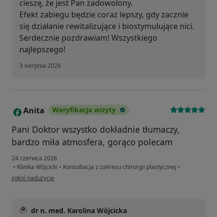
cieszę, że jest Pan zadowolony.
Efekt zabiegu będzie coraz lepszy, gdy zacznie
się działanie rewitalizujące i biostymulujące nici.
Serdecznie pozdrawiam! Wszystkiego
najlepszego!
3 sierpnia 2026
Anita
Weryfikacja wizyty
A
Pani Doktor wszystko dokładnie tłumaczy,
bardzo miła atmosfera, gorąco polecam
24 czerwca 2026
•
Klinika Wójcicki
•
Konsultacja z zakresu chirurgii plastycznej
•
w opinii użytkownika Anita
zgłoś nadużycie
dr n. med. Karolina Wójcicka