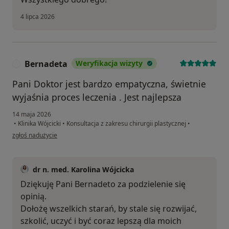
4 lipca 2026
Bernadeta
Weryfikacja wizyty
B
Pani Doktor jest bardzo empatyczna, świetnie
wyjaśnia proces leczenia . Jest najlepsza
14 maja 2026
•
Klinika Wójcicki
•
Konsultacja z zakresu chirurgii plastycznej
•
w opinii użytkownika Bernadeta
zgłoś nadużycie
dr n. med. Karolina Wójcicka
Dziękuję Pani Bernadeto za podzielenie się
opinią.
Dołożę wszelkich starań, by stale się rozwijać,
szkolić, uczyć i być coraz lepszą dla moich