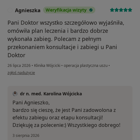
Agnieszka
Weryfikacja wizyty
A
Pani Doktor wszystko szczegółowo wyjaśniła,
omówiła plan leczenia i bardzo dobrze
wykonała zabieg. Polecam z pełnym
przekonaniem konsultacje i zabiegi u Pani
Doktor
26 lipca 2026
•
Klinika Wójcicki
•
operacja plastyczna uszu
•
w opinii użytkownika Agnieszka
zgłoś nadużycie
dr n. med. Karolina Wójcicka
Pani Agnieszko,
bardzo się cieszę, że jest Pani zadowolona z
efektu zabiegu oraz etapu konsultacji!
Dziękuję za polecenie:) Wszystkiego dobrego!
3 sierpnia 2026