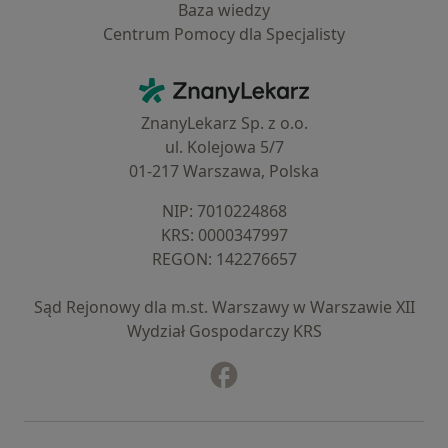
Baza wiedzy
Centrum Pomocy dla Specjalisty
Kontakt
ZnanyLekarz - Strona główna
ZnanyLekarz Sp. z o.o.
ul. Kolejowa 5/7
01-217 Warszawa, Polska
NIP: ⁠7010224868
KRS: ⁠0000347997
REGON: ⁠142276657
Sąd Rejonowy dla m.st. Warszawy w Warszawie XII
Wydział Gospodarczy KRS
Facebook
otwiera się w nowej karcie