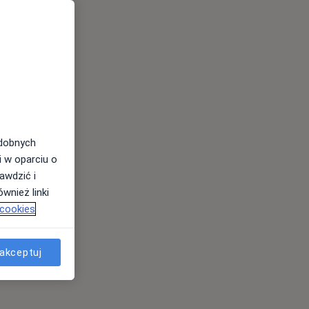
odobnych
i w oparciu o
awdzić i
wnież linki
 cookies
akceptuj