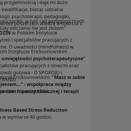
 przyjemnością i daje mi dużo
kwalifikacje, biorąc udział w
ogii, psychoterapii, pedagogiki,
i nauczycieli, w tym rad pedagogicznych
ównież poszerzam wiedzę w oparciu o
 milczenie nie jest złotem"
DZIN
w Polskim Instytucie
cieli i specjalistów pracujących z
żne. O uważności (mindfulness) w
skim Instytucie Ericksonowskim
ne umiejętności psychoterapeutyczne"
ecjalistów pracujących z dziećmi oraz
ozwój gotowa - O SPOKOJU i
tytucie Ericksonowskim:
"Masz w sobie
ERANIU
jeniem…” - współpraca między
niem hipnozy klinicznej i terapii
u dzieci i nastolatków
lness Based Stress Reduction
a w wymiarze 40 godzin.