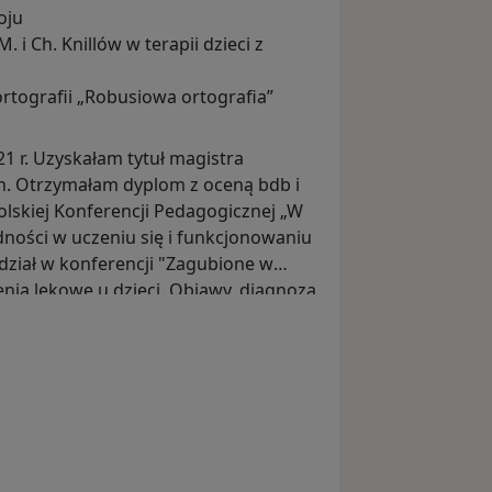
oju
i Ch. Knillów w terapii dzieci z
rtografii „Robusiowa ortografia”
21 r. Uzyskałam tytuł magistra
ach. Otrzymałam dyplom z oceną bdb i
olskiej Konferencji Pedagogicznej „W
dności w uczeniu się i funkcjonowaniu
dział w konferencji "Zagubione w
nia lękowe u dzieci. Objawy, diagnoza
iał w szkoleniu Praca z dzieckiem ze
a 8.05.2017r. Organizacja i udział w
toda terapii jąkania. Prowadzenie dr
warsztacie „Mindfulness dla dzieci” – z
iał w konferencji Dziecko z zespołem
iagnozy, edukacji, terapii. 9.10.2015r.
WANIE POCZUCIA WŁASNEJ WARTOŚCI u