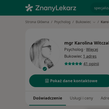
specjaliz
Strona Główna
Psycholog
Bukowiec
Karo
Zmień mi
mgr
Karolina Witcza
O spec
Psycholog
·
Więcej
Bukowiec
1 adres
41 opinii
Pokaż dane kontaktowe
Doświadczenie
Usługi i ceny
Adr