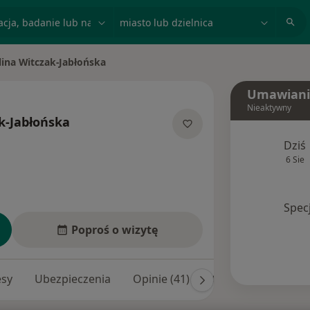
acja, badanie lub nazwisko
miasto lub dzielnica
lina Witczak-Jabłońska
asto
Umawiani
Nieaktywny
k-Jabłońska
jalizacjach
Dziś
6 Sie
Spec
Poproś o wizytę
esy
Ubezpieczenia
Opinie (41)
Odpowiedzi na pyta