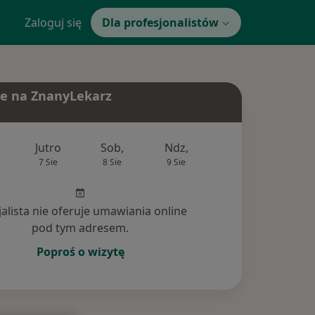
Zaloguj się
Dla profesjonalistów
e na ZnanyLekarz
Jutro
Sob,
Ndz,
Pon,
Wt,
7 Sie
8 Sie
9 Sie
10 Sie
11 Si
jalista nie oferuje umawiania online
pod tym adresem.
Poproś o wizytę
nia (4)