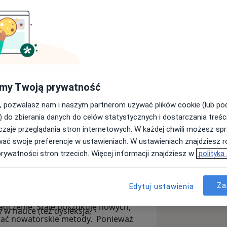
Centrum Rozwoju i Terapii RATIO,
nego Wspomagania Rozwoju i
SKIEJ, TRENER EFEKTYWNYCH METOD
w.
my Twoją prywatność
, pozwalasz nam i naszym partnerom używać plików cookie (lub p
ości, które szczególnie cenię w
) do zbierania danych do celów statystycznych i dostarczania treśc
zaje przeglądania stron internetowych. W każdej chwili możesz spr
e - praca z ludźmi - dorosłymi,
wać swoje preferencje w ustawieniach. W ustawieniach znajdziesz ró
spełnieniem moich marzeń zawodowych.
prywatności stron trzecich. Więcej informacji znajdziesz w
polityka
atkami, bardzo chętnie uczestniczą
mpatią młodych gości mojego gabinetu
 efektów mojej pracy. W pracy z
Za
la rodzin, dzieci, nastolatków oraz
Edytuj ustawienia
ko główne elementy wsparcia
kowe, depresyjne, ADHD, ASD,
adczenie. Stale poszukuję nowych,
 w nauce (też dysleksja,
ować nowatorskie metody. Ponieważ