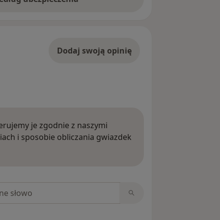
O UCZENIA SIĘ w Europejskim
skałam tytuł magistra Filologii
ecjalnościach: nauczycielskiej i
ą bardzo dobrą i otrzymałam
Dodaj swoją opinię
rujemy je zgodnie z naszymi
iach i sposobie obliczania gwiazdek
ięcej o opiniach
niach