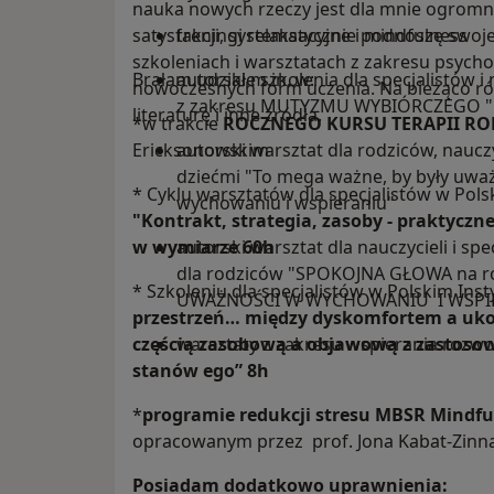
nauka nowych rzeczy jest dla mnie ogromną
satysfakcji, systematycznie podnoszę swoje 
treningi relaksacyjne i mindfulness
szkoleniach i warsztatach z zakresu psychol
Brałam udział m.in. w:
autorskie szkolenia dla specjalistów 
nowoczesnych form uczenia. Na bieżąco r
z zakresu MUTYZMU WYBIÓRCZEGO "Gdy
literaturę i inne źródła.
*w trakcie
ROCZNEGO KURSU TERAPII RO
Ericksonowskim
autorski warsztat dla rodziców, nauczy
dziećmi "To mega ważne, by były uwa
* Cyklu warsztatów dla specjalistów w Pol
wychowaniu i wspieraniu"
"Kontrakt, strategia, zasoby - praktycz
w wymiarze 60h
autorski warsztat dla nauczycieli i sp
dla rodziców "SPOKOJNA GŁOWA na r
* Szkoleniu dla specjalistów w Polskim Ins
UWAŻNOŚCI W WYCHOWANIU I WSPI
przestrzeń… między dyskomfortem a uko
częścią zasobową a objawową z zastosowa
warsztaty z zakresu wspierania rozwoj
stanów ego” 8h
*
programie redukcji stresu MBSR Mindfu
opracowanym przez prof. Jona Kabat-Zinn
Posiadam dodatkowo uprawnienia: