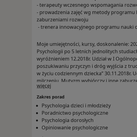
- terapeuty wczesnego wspomagania rozw
- prowadzenia zajęć wg metody programu M. 
zaburzeniami rozwoju
- trenera innowacyjnego programu nauki o
Moje umiejętności, kursy, doskonalenie: 20
Psychologii po 5 letnich jednolitych studi
wyróżnieniem 12.2018r. Udział w I Ogólnop
poszukiwaniu przyczyn i dróg wyjścia z tru
w życiu codziennym dziecka” 30.11.2018r. U
milczeniu. Mutyzm wybiórczy i inne zaburze
O mnie
więcej
oraz terapia" 10.03.2018r. Organizacja i udz
spektrum autyzmu. Prowadzenie Magda Buchl
Zakres porad
szkoleniu Logopedyczno-psychologiczna me
Psychologia dzieci i młodzieży
Krzysztof Szamburski 26.11.2016r. Udział w 
Poradnictwo psychologiczne
Eline Snel, Warszawa 6.10.2016r. ŁÓDŹ. Udz
Psychologia dorosłych
Aspergera i autyzmem - praktyczne aspekty d
Opiniowanie psychologiczne
Organizacja i udział w warsztacie BUDO