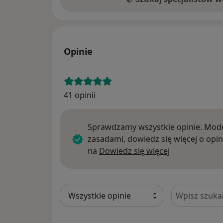
SZYBKIEGO CZYTANIA I METOD EFEKTYWNEG
Centrum Umiejętności „Efekt”. VI. 2005r. Uzy
Polskiej Uniwersytetu Łódzkiego w dwóch sp
dziennikarskiej. Studia ukończyłam z ocen
Opinie
wyróżnienie – MEDAL ZA CHLUBNE STUDIA.
41 opinii
Sprawdzamy wszystkie opinie. Mode
zasadami, dowiedz się więcej o opin
Dowiedz się w
na
Dowiedz się więcej
Szukaj w opi