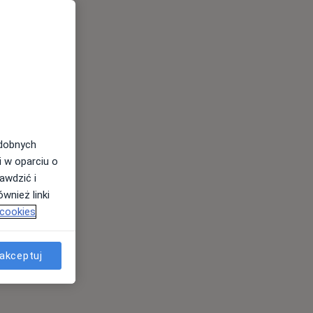
odobnych
i w oparciu o
awdzić i
wnież linki
 cookies
akceptuj