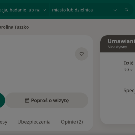
acja, badanie lub nazwisko
miasto lub dzielnica
arolina Tuszko
miasto
Umawiani
Nieaktywny
jalizacjach
Dziś
9 Sie
Spec
Poproś o wizytę
esy
Ubezpieczenia
Opinie (2)