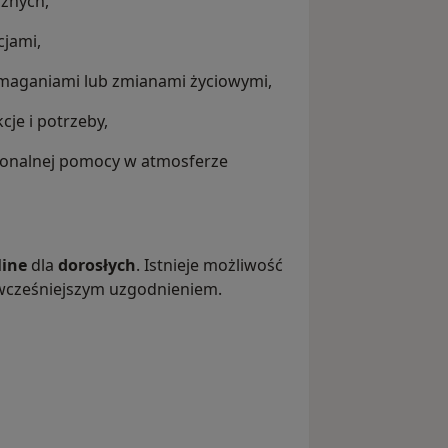
znych,
jami,
maganiami lub zmianami życiowymi,
cje i potrzeby,
jonalnej pomocy w atmosferze
line
dla
dorosłych
. Istnieje możliwość
 wcześniejszym uzgodnieniem.