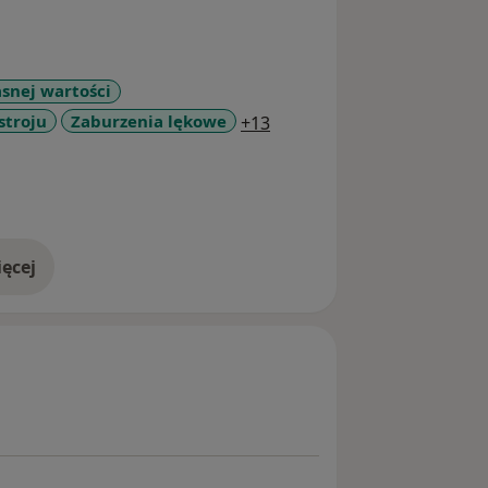
asnej wartości
a11y_sr_more_diseases
stroju
Zaburzenia lękowe
+13
ęcej
doświadczeniu