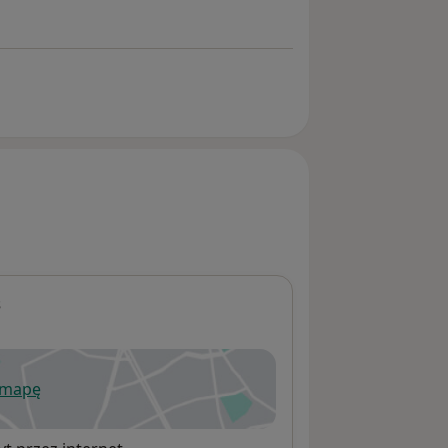
s
 mapę
wiera się w nowej karcie