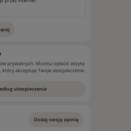
t przez internet
ęcej
adresie
h
ntów prywatnych. Możesz opłacić wizytę
ę, który akceptuje Twoje ubezpieczenie.
według ubezpieczenia
Dodaj swoją opinię