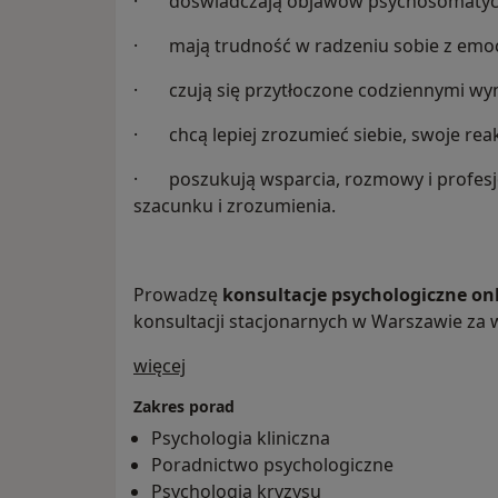
· doświadczają objawów psychosomatyc
· mają trudność w radzeniu sobie z emoc
· czują się przytłoczone codziennymi wy
· chcą lepiej zrozumieć siebie, swoje reak
· poszukują wsparcia, rozmowy i profes
szacunku i zrozumienia.
Prowadzę
konsultacje psychologiczne on
konsultacji stacjonarnych w Warszawie za
O mnie
więcej
Zakres porad
Psychologia kliniczna
Poradnictwo psychologiczne
Psychologia kryzysu