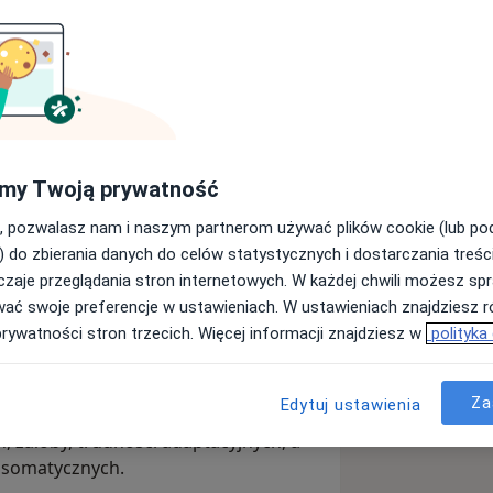
znej, absolwentką Uniwersytetu SWPS w
psychoterapii integracyjno-
zteroletnim szkoleniu w Szkole
my Twoją prywatność
m swoje umiejętności w zakresie
, pozwalasz nam i naszym partnerom używać plików cookie (lub p
cznej
w ramach studiów
) do zbierania danych do celów statystycznych i dostarczania treśc
 jest dla mnie świadomą decyzją i
zaje przeglądania stron internetowych. W każdej chwili możesz spr
ości, dlatego regularnie uczestniczę
wać swoje preferencje w ustawieniach. W ustawieniach znajdziesz ró
aby oferowana przeze mnie pomoc była
prywatności stron trzecich. Więcej informacji znajdziesz w
polityka
stosowana do indywidualnych potrzeb.
. w Domu Opieki Rezydencja Ostoya
sychologicznego Fundacji Twarze
Za
Edytuj ustawienia
epodzielni. Pracowałam z osobami
 żałoby, trudności adaptacyjnych, a
hosomatycznych.