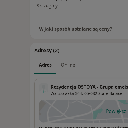
Szczegóły
W jaki sposób ustalane są ceny?
Adresy (2)
Adres
Online
Rezydencja OSTOYA - Grupa emei
Warszawska 344,
05-082
Stare Babice
Powiększ
ot
Dostępność