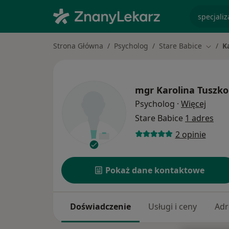
specjaliz
Strona Główna
Psycholog
Stare Babice
K
Zmień 
mgr
Karolina Tuszko
O spec
Psycholog
·
Więcej
Stare Babice
1 adres
2 opinie
Pokaż dane kontaktowe
Doświadczenie
Usługi i ceny
Adr