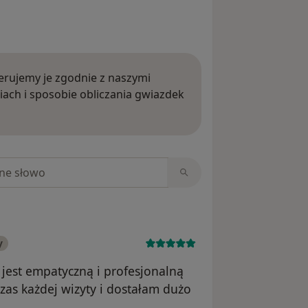
rujemy je zgodnie z naszymi
iach i sposobie obliczania gwiazdek
ięcej o opiniach
niach
y
jest empatyczną i profesjonalną
as każdej wizyty i dostałam dużo