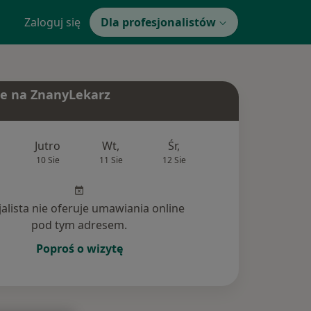
Zaloguj się
Dla profesjonalistów
e na ZnanyLekarz
Jutro
Wt,
Śr,
Czw,
Pt,
10 Sie
11 Sie
12 Sie
13 Sie
14 Si
jalista nie oferuje umawiania online
pod tym adresem.
Poproś o wizytę