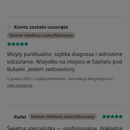
Konto zostało usunięte
Numer telefonu zweryfikowany
Wizyty punktualne, szybka diagnoza i wdrożone
odczulanie. Wszystko na miejscu w Szpitalu pod
Bukami. Jestem zadowolony.
2 grudnia 2025
•
Szpital pod Bukami
•
konsultacja alergologiczna
•
w opinii użytkownika Konto zostało usunięte
zgłoś nadużycie
Rafał
Numer telefonu zweryfikowany
R
Świetna specjalistka — profesjonalna, dokładna