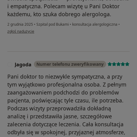
i empatyczna. Polecam wizytę u Pani Doktor
każdemu, kto szuka dobrego alergologa.
2 grudnia 2025
•
Szpital pod Bukami
•
konsultacja alergologiczna
•
w opinii użytkownika Rafał
zgłoś nadużycie
Jagoda
Numer telefonu zweryfikowany
J
Pani doktor to niezwykle sympatyczna, a przy
tym wyjątkowo profesjonalna osoba. Z pełnym
zaangażowaniem podchodzi do problemów
pacjenta, poświęcając tyle czasu, ile potrzeba.
Podczas wizyty przeprowadziła dokładną
analizę i przedstawiła jasne, szczegółowe
zalecenia dotyczące leczenia. Cała konsultacja
odbyła się w spokojnej, przyjaznej atmosferze,