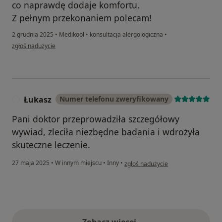
co naprawdę dodaje komfortu.
Z pełnym przekonaniem polecam!
2 grudnia 2025
•
Medikool
•
konsultacja alergologiczna
•
w opinii użytkownika Jagoda
zgłoś nadużycie
Łukasz
Numer telefonu zweryfikowany
Ł
Pani doktor przeprowadziła szczegółowy
wywiad, zleciła niezbędne badania i wdrożyła
skuteczne leczenie.
w opinii użytkownika Łukasz
27 maja 2025
•
W innym miejscu
•
Inny
•
zgłoś nadużycie
Zobacz więcej