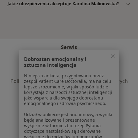
Jakie ubezpieczenia akceptuje Karolina Malinowska?
Serwis
Regulamin
Dobrostan emocjonalny i
sztuczna inteligencja
Polityka prywatności pacjentów
Polityka prywatności profesjonalistów
Niniejsza ankieta, przygotowana przez
Polityka prywatności dla profesjonalistów, których
zespół Patient Care Doctoralia, ma na celu
lepsze zrozumienie, w jaki sposób ludzie
dane pozyskaliśmy samodzielnie
korzystają z narzędzi sztucznej inteligencji
Polityka cookies
jako wsparcia dla swojego dobrostanu
Jak działają wyniki wyszukiwania
emocjonalnego i zdrowia psychicznego.
Dostępność
Udział w ankiecie jest anonimowy, a wyniki
O nas
będą analizowane i prezentowane
Praca
Rekrutujemy!
wyłącznie w formie zbiorczej. Pytania
dotyczące nastolatków są skierowane
Partnerzy
wyłącznie do rodziców lub opiekunów