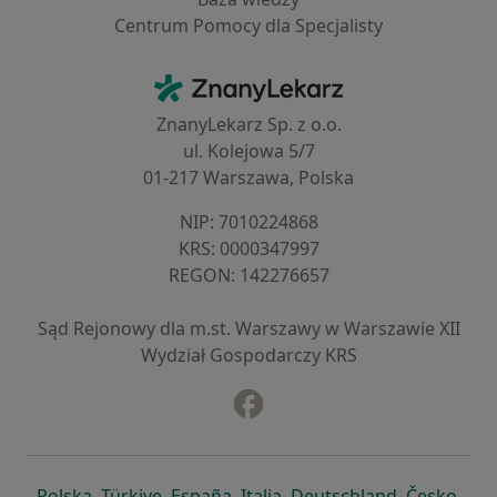
Centrum Pomocy dla Specjalisty
Kontakt
ZnanyLekarz - Strona główna
ZnanyLekarz Sp. z o.o.
ul. Kolejowa 5/7
01-217 Warszawa, Polska
NIP: ⁠7010224868
KRS: ⁠0000347997
REGON: ⁠142276657
Sąd Rejonowy dla m.st. Warszawy w Warszawie XII
Wydział Gospodarczy KRS
Facebook
otwiera się w nowej karcie
otwiera się w nowej karcie
otwiera się w nowej karcie
otwiera się w nowej karcie
otwiera się w nowej karci
otwiera się
otwi
Polska
,
Türkiye
,
España
,
Italia
,
Deutschland
,
Česko
,