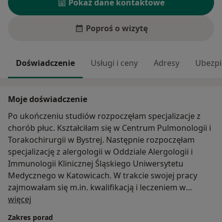
Pokaż dane kontaktowe
Poproś o wizytę
Doświadczenie
Usługi i ceny
Adresy
Ubezpi
Moje doświadczenie
Po ukończeniu studiów rozpoczęłam specjalizacje z
chorób płuc. Kształciłam się w Centrum Pulmonologii i
Torakochirurgii w Bystrej. Następnie rozpoczęłam
specjalizację z alergologii w Oddziale Alergologii i
Immunologii Klinicznej Śląskiego Uniwersytetu
Medycznego w Katowicach. W trakcie swojej pracy
zajmowałam się m.in. kwalifikacją i leczeniem w
O mnie
programach lekowych pacjentów z astmą ciężką,
więcej
pokrzywką przewlekłą czy atopowym zapaleniem
Zakres porad