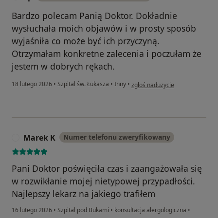
Bardzo polecam Panią Doktor. Dokładnie
wysłuchała moich objawów i w prosty sposób
wyjaśniła co może być ich przyczyną.
Otrzymałam konkretne zalecenia i poczułam że
jestem w dobrych rękach.
w opinii użytkownika Ep
18 lutego 2026
•
Szpital św. Łukasza
•
Inny
•
zgłoś nadużycie
Marek K
Numer telefonu zweryfikowany
M
Pani Doktor poświęciła czas i zaangażowała się
w rozwikłanie mojej nietypowej przypadłości.
Najlepszy lekarz na jakiego trafiłem
16 lutego 2026
•
Szpital pod Bukami
•
konsultacja alergologiczna
•