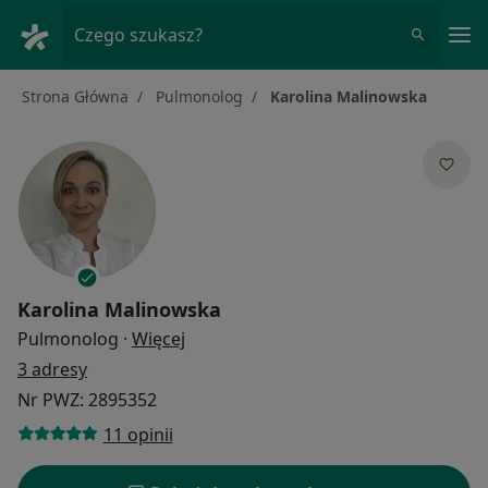
Me
Czego szukasz?
Strona Główna
Pulmonolog
Karolina Malinowska
Karolina Malinowska
O specjalizacjach
Pulmonolog
·
Więcej
3 adresy
Nr PWZ: 2895352
11 opinii