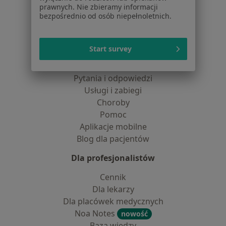
Centrum prasowe
prawnych. Nie zbieramy informacji
Kontakt
bezpośrednio od osób niepełnoletnich.
Dla pacjentów
Start survey
Lekarze
Placówki medyczne
Pytania i odpowiedzi
Usługi i zabiegi
Choroby
Pomoc
Aplikacje mobilne
Blog dla pacjentów
Dla profesjonalistów
Cennik
Dla lekarzy
Dla placówek medycznych
Noa Notes
nowość
Baza wiedzy