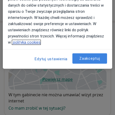
danych do celów statystycznych i dostarczania treści w
W jaki sposób ustalane są ceny?
oparciu o Twoje zwyczaje przeglądania stron
internetowych. W każdej chwili możesz sprawdzić i
zaktualizować swoje preferencje w ustawieniach. W
Adresy (3)
ustawieniach znajdziesz również linki do polityk
prywatności stron trzecich. Więcej informacji znajdziesz
Adres 1
Adres 2
Adres 3
w
polityka cookies
Zaakceptuj
Edytuj ustawienia
Szpital pod Bukami
Powiększ mapę
otwiera się w nowej karcie
Dostępność
W tym gabinecie nie można umawiać wizyt przez
internet
Co mam zrobić w tej sytuacji?