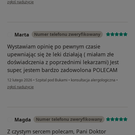
w opinii użytkownika Marek K
zgłoś nadużycie
Marta
Numer telefonu zweryfikowany
M
Wystawiam opinię po pewnym czasie
upewniając się że leki działają ( miałam złe
doświadczenia z poprzednimi lekarzami) Jest
super, jestem bardzo zadowolona POLECAM
12 lutego 2026
•
Szpital pod Bukami
•
konsultacja alergologiczna
•
w opinii użytkownika Marta
zgłoś nadużycie
Magda
Numer telefonu zweryfikowany
M
Z czystym sercem polecam, Pani Doktor