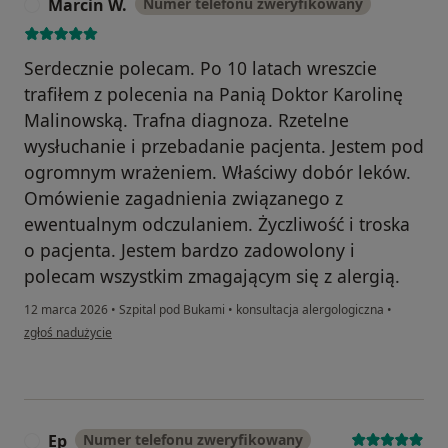
Marcin W.
Numer telefonu zweryfikowany
M
Serdecznie polecam. Po 10 latach wreszcie
trafiłem z polecenia na Panią Doktor Karolinę
Malinowską. Trafna diagnoza. Rzetelne
wysłuchanie i przebadanie pacjenta. Jestem pod
ogromnym wrażeniem. Właściwy dobór leków.
Omówienie zagadnienia związanego z
ewentualnym odczulaniem. Życzliwość i troska
o pacjenta. Jestem bardzo zadowolony i
polecam wszystkim zmagającym się z alergią.
12 marca 2026
•
Szpital pod Bukami
•
konsultacja alergologiczna
•
w opinii użytkownika Marcin W.
zgłoś nadużycie
Ep
Numer telefonu zweryfikowany
E