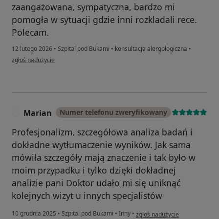
zaangażowana, sympatyczna, bardzo mi
pomogła w sytuacji gdzie inni rozkladali rece.
Polecam.
12 lutego 2026
•
Szpital pod Bukami
•
konsultacja alergologiczna
•
w opinii użytkownika Magda
zgłoś nadużycie
Marian
Numer telefonu zweryfikowany
M
Profesjonalizm, szczegółowa analiza badań i
dokładne wytłumaczenie wyników. Jak sama
mówiła szczegóły mają znaczenie i tak było w
moim przypadku i tylko dzięki dokładnej
analizie pani Doktor udało mi się uniknąć
kolejnych wizyt u innych specjalistów
w opinii użytkownika Marian
10 grudnia 2025
•
Szpital pod Bukami
•
Inny
•
zgłoś nadużycie