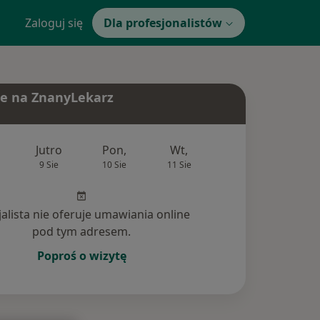
Zaloguj się
Dla profesjonalistów
e na ZnanyLekarz
Jutro
Pon,
Wt,
Śr,
Czw
9 Sie
10 Sie
11 Sie
12 Sie
13 Si
jalista nie oferuje umawiania online
pod tym adresem.
Poproś o wizytę