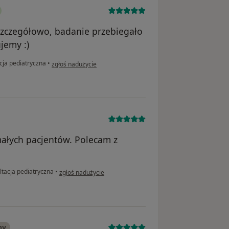
 szczegółowo, badanie przebiegało
jemy :)
w opinii użytkownika Mama Gabrysi
cja pediatryczna
•
zgłoś nadużycie
małych pacjentów. Polecam z
w opinii użytkownika W. U.
tacja pediatryczna
•
zgłoś nadużycie
ny