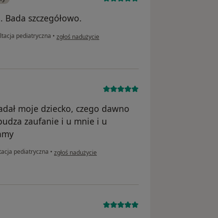
a. Bada szczegółowo.
w opinii użytkownika Anna H.
tacja pediatryczna
•
zgłoś nadużycie
adał moje dziecko, czego dawno
udza zaufanie i u mnie i u
camy
w opinii użytkownika D.
tacja pediatryczna
•
zgłoś nadużycie