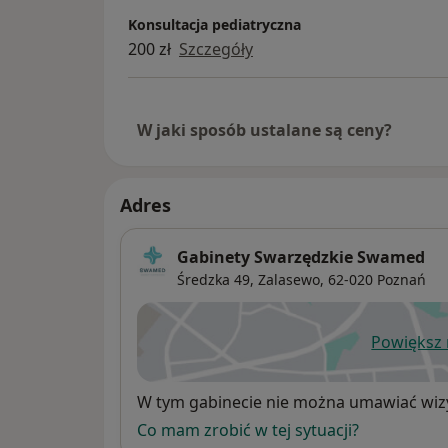
Konsultacja pediatryczna
200 zł
Szczegóły
W jaki sposób ustalane są ceny?
Adres
Gabinety Swarzędzkie Swamed
Średzka 49, Zalasewo,
62-020
Poznań
Powiększ
ot
Dostępność
W tym gabinecie nie można umawiać wizy
Co mam zrobić w tej sytuacji?