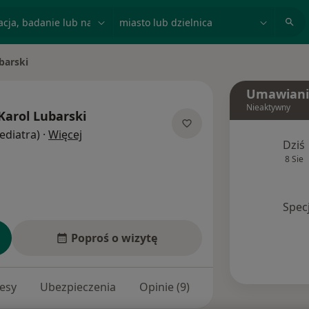
acja, badanie lub nazwisko
miasto lub dzielnica
barski
Umawiani
Nieaktywny
Karol Lubarski
O specjalizacjach
Pediatra)
·
Więcej
Dziś
8 Sie
Spec
Poproś o wizytę
esy
Ubezpieczenia
Opinie (9)