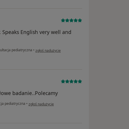
. Speaks English very well and
w opinii użytkownika A.A.G.
ultacja pediatryczna
•
zgłoś nadużycie
ółowe badanie..Polecamy
w opinii użytkownika Emilia
ja pediatryczna
•
zgłoś nadużycie