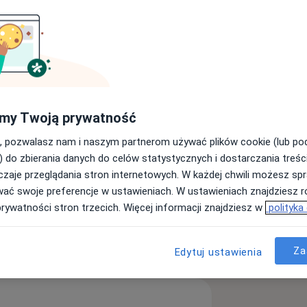
tecie Medycznym im. K.
nie rozpocząłem studia doktoranckie.
ząłem szkolenie specjalizacyjne z
chera w Poznaniu.
my Twoją prywatność
ia ze studentami kierunku lekarskiego
 i angielskim.
, pozwalasz nam i naszym partnerom używać plików cookie (lub p
ediatrycznego. Stale poszerzam swoją
) do zbierania danych do celów statystycznych i dostarczania treśc
konferencjach naukowych i
zaje przeglądania stron internetowych. W każdej chwili możesz spr
Zapalenie gardła
Bóle brzucha
wać swoje preferencje w ustawieniach. W ustawieniach znajdziesz ró
prywatności stron trzecich. Więcej informacji znajdziesz w
polityka
ęcej
doświadczeniu
Za
Edytuj ustawienia