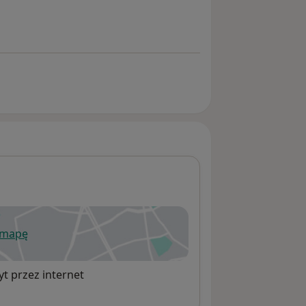
 mapę
wiera się w nowej karcie
t przez internet