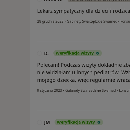
Lekarz sympatyczny dla dzieci i rodzic
28 grudnia 2023
•
Gabinety Swarzędzkie Swamed
•
konsul
D.
Weryfikacja wizyty
D
Polecam! Podczas wizyty dokładnie zb
nie widziałam u innych pediatrów. Wzb
mojego dziecka, więc regularnie wra
9 stycznia 2023
•
Gabinety Swarzędzkie Swamed
•
konsul
JM
Weryfikacja wizyty
J