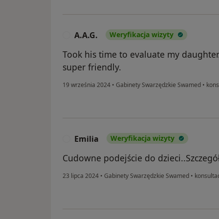
A.A.G.
Weryfikacja wizyty
A
Took his time to evaluate my daughter
super friendly.
19 września 2024
•
Gabinety Swarzędzkie Swamed
•
kons
Emilia
Weryfikacja wizyty
E
Cudowne podejście do dzieci..Szczeg
23 lipca 2024
•
Gabinety Swarzędzkie Swamed
•
konsultac