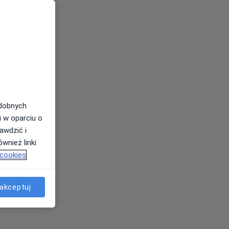
odobnych
i w oparciu o
awdzić i
wnież linki
 cookies
akceptuj