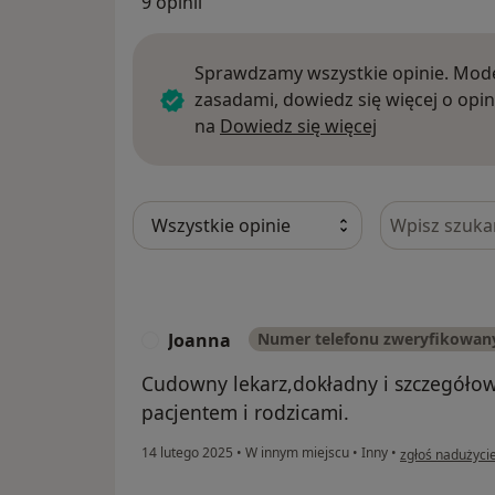
9 opinii
Sprawdzamy wszystkie opinie. Mode
zasadami, dowiedz się więcej o opin
Dowiedz się w
na
Dowiedz się więcej
Szukaj w opi
Joanna
Numer telefonu zweryfikowan
J
Cudowny lekarz,dokładny i szczegółow
pacjentem i rodzicami.
w opinii użytko
14 lutego 2025
•
W innym miejscu
•
Inny
•
zgłoś nadużyci