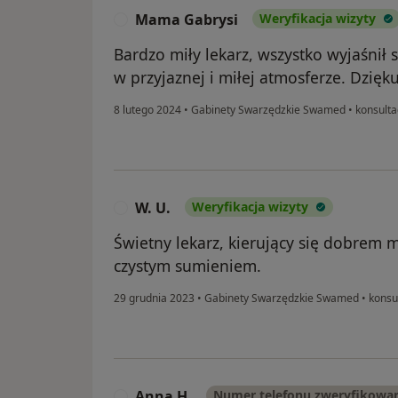
Mama Gabrysi
Weryfikacja wizyty
M
Bardzo miły lekarz, wszystko wyjaśnił
w przyjaznej i miłej atmosferze. Dzięku
8 lutego 2024
•
Gabinety Swarzędzkie Swamed
•
konsulta
W. U.
Weryfikacja wizyty
W
Świetny lekarz, kierujący się dobrem 
czystym sumieniem.
29 grudnia 2023
•
Gabinety Swarzędzkie Swamed
•
konsul
Anna H.
Numer telefonu zweryfikowa
A