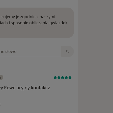
rujemy je zgodnie z naszymi
iach i sposobie obliczania gwiazdek
ięcej o opiniach
niach
y
y.Rewelacyjny kontakt z
wnika Joanna
e