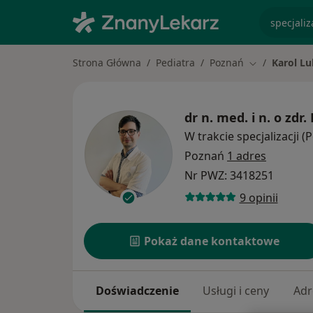
specjaliz
Strona Główna
Pediatra
Poznań
Karol Lu
Zmień miasto
dr n. med. i n. o zdr.
W trakcie specjalizacji (
Poznań
1 adres
Nr PWZ: 3418251
9 opinii
Pokaż dane kontaktowe
Doświadczenie
Usługi i ceny
Adr