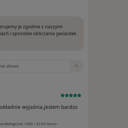
rujemy je zgodnie z naszymi
iach i sposobie obliczania gwiazdek
ięcej o opiniach
niach
okładnie wyjaśnia,jestem bardzo
kardiologiczna + EKG + ECHO serca
•