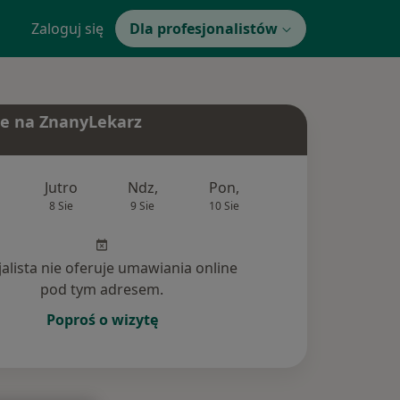
Zaloguj się
Dla profesjonalistów
e na ZnanyLekarz
Jutro
Ndz,
Pon,
Wt,
Śr,
8 Sie
9 Sie
10 Sie
11 Sie
12 Si
jalista nie oferuje umawiania online
pod tym adresem.
Poproś o wizytę