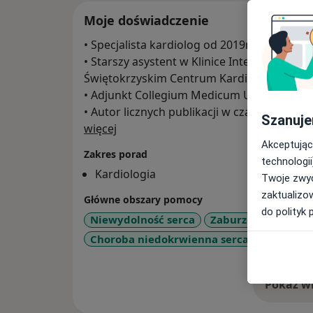
Moje doświadczenie
• Specjalista kardiolog od 2019r.
• Starszy asystent w Klinice Intensywnego
Świętokrzyskim Centrum Kardiologii.
• Adjunkt Collegium Medicum Uniwersytetu
• Autor licznych publikacji w czasopismach
Szanuje
O mnie
więcej
Akceptując
Zakres porad
technologii
Kardiologia
Twoje zwyc
zaktualizo
Główne obszary pomocy
do polityk 
Niewydolność serca
Zaburzenia rytmu 
Choroba niedokrwienna serca
Arytmia
Pokaż wi
o 