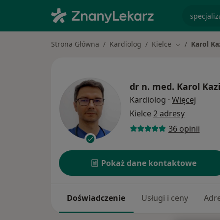
specjaliz
Strona Główna
Kardiolog
Kielce
Karol Ka
Zmień miasto
dr n. med.
Karol Kaz
O spec
Kardiolog
·
Więcej
Kielce
2 adresy
36 opinii
Pokaż dane kontaktowe
Doświadczenie
Usługi i ceny
Adr