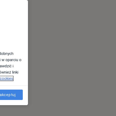
odobnych
i w oparciu o
awdzić i
wnież linki
 cookies
akceptuj