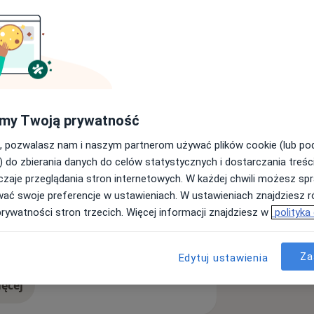
 Nadzoru Kardiologicznego w
 Jana Kochanowskiego w Kielcach.
 krajowych i zagranicznych.
my Twoją prywatność
, pozwalasz nam i naszym partnerom używać plików cookie (lub p
) do zbierania danych do celów statystycznych i dostarczania treśc
zaje przeglądania stron internetowych. W każdej chwili możesz spr
wać swoje preferencje w ustawieniach. W ustawieniach znajdziesz ró
prywatności stron trzecich. Więcej informacji znajdziesz w
polityka
serca
Nadciśnienie tętnicze
a11y_sr_more_diseases
+5
Za
Edytuj ustawienia
ęcej
doświadczeniu