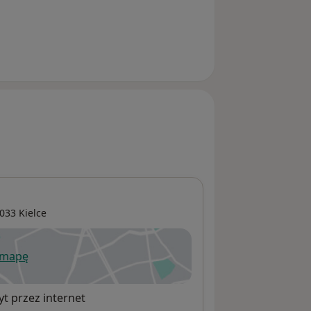
-033
Kielce
 mapę
wiera się w nowej karcie
t przez internet