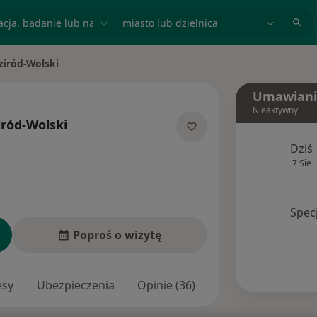
acja, badanie lub nazwisko
miasto lub dzielnica
ziród-Wolski
Umawiani
Nieaktywny
iród-Wolski
jalizacjach
Dziś
7 Sie
Spec
Poproś o wizytę
esy
Ubezpieczenia
Opinie (36)