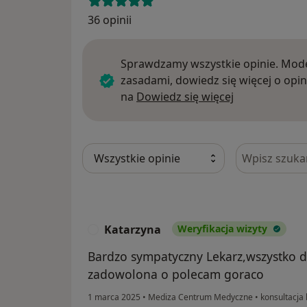
36 opinii
Sprawdzamy wszystkie opinie. Mode
zasadami, dowiedz się więcej o opin
Dowiedz się w
na
Dowiedz się więcej
Szukaj w opi
Katarzyna
Weryfikacja wizyty
K
Bardzo sympatyczny Lekarz,wszystko d
zadowolona o polecam goraco
1 marca 2025
•
Mediza Centrum Medyczne
•
konsultacja 