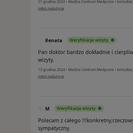
21 grudnia 2024
•
Mediza Centrum Medyczne
•
konsultac
w opinii użytkownika Urszula
zgłoś nadużycie
Renata
Weryfikacja wizyty
R
Pan doktor bardzo dokładnie i cierpli
wizyty.
13 grudnia 2024
•
Mediza Centrum Medyczne
•
konsultac
w opinii użytkownika Renata
zgłoś nadużycie
M
Weryfikacja wizyty
Polecam z całego !!!konkretny,rzeczo
sympatyczny.