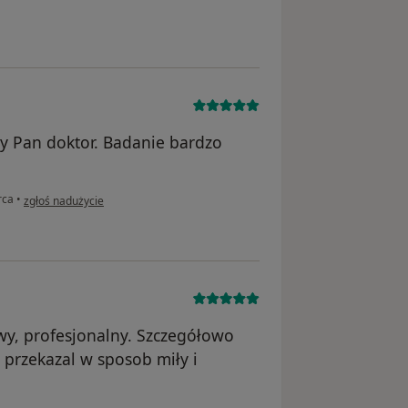
ny Pan doktor. Badanie bardzo
w opinii użytkownika Daria
rca
•
zgłoś nadużycie
wy, profesjonalny. Szczegółowo
 przekazal w sposob miły i