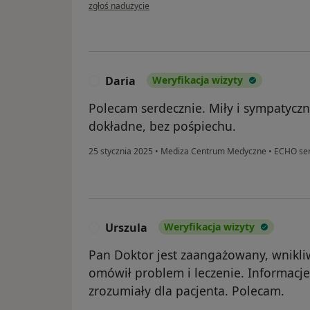
w opinii użytkownika Katarzyna
zgłoś nadużycie
Daria
Weryfikacja wizyty
D
Polecam serdecznie. Miły i sympatycz
dokładne, bez pośpiechu.
25 stycznia 2025
•
Mediza Centrum Medyczne
•
ECHO se
Urszula
Weryfikacja wizyty
U
Pan Doktor jest zaangażowany, wnikli
omówił problem i leczenie. Informacje
zrozumiały dla pacjenta. Polecam.