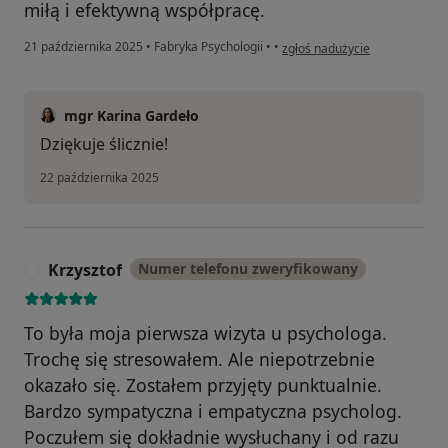
miłą i efektywną współpracę.
w opinii użytkownika Andrzej
21 października 2025
•
Fabryka Psychologii
•
•
zgłoś nadużycie
mgr Karina Gardeło
Dziękuje ślicznie!
22 października 2025
Krzysztof
Numer telefonu zweryfikowany
K
To była moja pierwsza wizyta u psychologa.
Trochę się stresowałem. Ale niepotrzebnie
okazało się. Zostałem przyjęty punktualnie.
Bardzo sympatyczna i empatyczna psycholog.
Poczułem się dokładnie wysłuchany i od razu