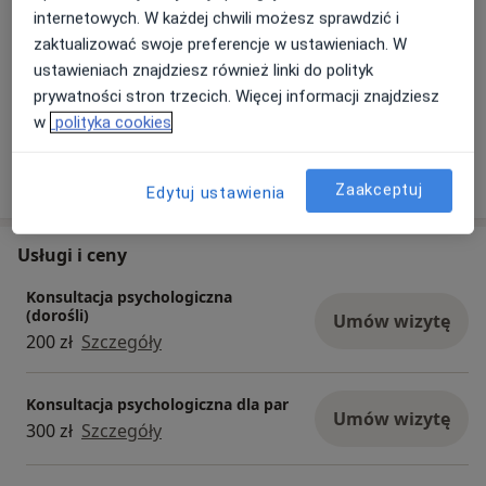
internetowych. W każdej chwili możesz sprawdzić i
zaktualizować swoje preferencje w ustawieniach. W
Płatność online akceptowana
ustawieniach znajdziesz również linki do polityk
Oszczędź swój czas przed wizytą.
prywatności stron trzecich. Więcej informacji znajdziesz
w
polityka cookies
Pokaż więcej
o doświadczeniu
Zaakceptuj
Edytuj ustawienia
Usługi i ceny
Konsultacja psychologiczna
(dorośli)
Umów wizytę
200 zł
Szczegóły
Konsultacja psychologiczna dla par
Umów wizytę
300 zł
Szczegóły