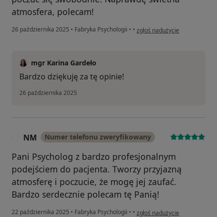
atmosfera, polecam!
w opinii użytkownika AG
26 października 2025
•
Fabryka Psychologii
•
•
zgłoś nadużycie
mgr Karina Gardeło
Bardzo dziękuję za tę opinie!
26 października 2025
NM
Numer telefonu zweryfikowany
N
Pani Psycholog z bardzo profesjonalnym
podejściem do pacjenta. Tworzy przyjazną
atmosferę i poczucie, że mogę jej zaufać.
Bardzo serdecznie polecam tę Panią!
w opinii użytkownika NM
22 października 2025
•
Fabryka Psychologii
•
•
zgłoś nadużycie