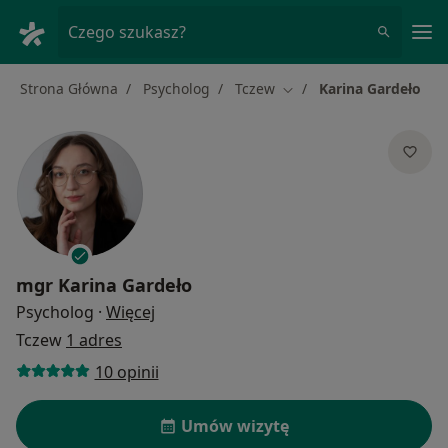
Me
Czego szukasz?
Strona Główna
Psycholog
Tczew
Karina Gardeło
Zmień miasto
mgr
Karina Gardeło
O specjalizacjach
Psycholog
·
Więcej
Tczew
1 adres
10 opinii
Umów wizytę