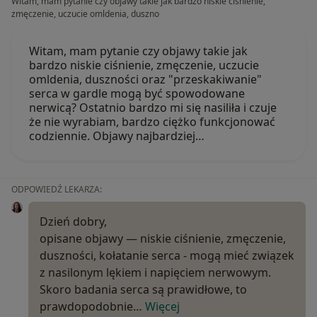
Witam, mam pytanie czy objawy takie jak bardzo niskie ciśnienie,
zmęczenie, uczucie omldenia, duszno
Witam, mam pytanie czy objawy takie jak
bardzo niskie ciśnienie, zmęczenie, uczucie
omldenia, duszności oraz "przeskakiwanie"
serca w gardle mogą być spowodowane
nerwicą? Ostatnio bardzo mi się nasiliła i czuje
że nie wyrabiam, bardzo ciężko funkcjonować
codziennie. Objawy najbardziej…
ODPOWIEDŹ LEKARZA:
Dzień dobry,
opisane objawy — niskie ciśnienie, zmęczenie,
duszności, kołatanie serca - mogą mieć związek
z nasilonym lękiem i napięciem nerwowym.
Skoro badania serca są prawidłowe, to
prawdopodobnie…
Więcej