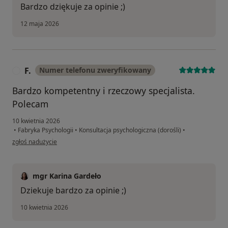
Bardzo dziękuje za opinie ;)
12 maja 2026
F.
Numer telefonu zweryfikowany
F
Bardzo kompetentny i rzeczowy specjalista.
Polecam
10 kwietnia 2026
•
Fabryka Psychologii
•
Konsultacja psychologiczna (dorośli)
•
w opinii użytkownika F.
zgłoś nadużycie
mgr Karina Gardeło
Dziekuje bardzo za opinie ;)
10 kwietnia 2026