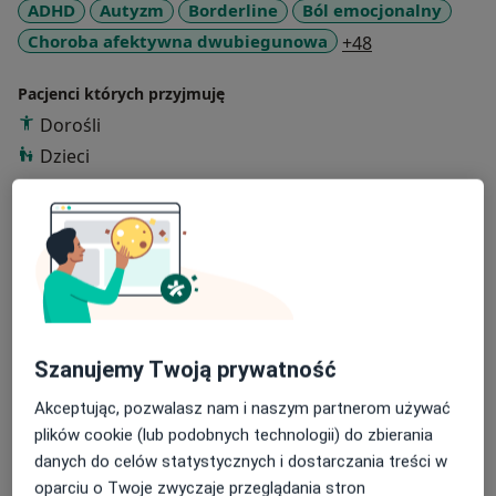
ADHD
Autyzm
Borderline
Ból emocjonalny
a11y_sr_more_
Choroba afektywna dwubiegunowa
+48
Pacjenci których przyjmuję
Dorośli
Dzieci
Rodzaje konsultacji
Stacjonarne
Zobacz lokalizacje (1)
Zdjęcia i filmy
Szanujemy Twoją prywatność
Akceptując, pozwalasz nam i naszym partnerom używać
plików cookie (lub podobnych technologii) do zbierania
danych do celów statystycznych i dostarczania treści w
Zobacz galerię (4)
oparciu o Twoje zwyczaje przeglądania stron