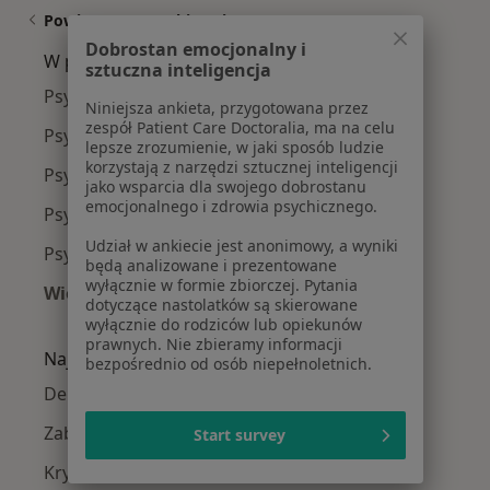
Powiązane wyszukiwania
Dobrostan emocjonalny i
W pobliżu Tczewa
sztuczna inteligencja
Psycholodzy w Gdańsku
Niniejsza ankieta, przygotowana przez
zespół Patient Care Doctoralia, ma na celu
Psycholodzy w Gdyni
lepsze zrozumienie, w jaki sposób ludzie
korzystają z narzędzi sztucznej inteligencji
Psycholodzy w Sopocie
jako wsparcia dla swojego dobrostanu
emocjonalnego i zdrowia psychicznego.
Psycholodzy w Elblągu
Udział w ankiecie jest anonimowy, a wyniki
Psycholodzy w Pruszczu Gdańskim
będą analizowane i prezentowane
wyłącznie w formie zbiorczej. Pytania
Więcej (13)
dotyczące nastolatków są skierowane
Więcej w kategorii: W pobliżu Tczewa
wyłącznie do rodziców lub opiekunów
prawnych. Nie zbieramy informacji
Najczęście leczone choroby
bezpośrednio od osób niepełnoletnich.
Depresja w Tczewie
Zaburzenia lękowe w Tczewie
Start survey
Kryzys emocjonalny w Tczewie