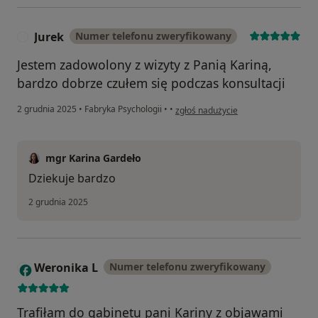
Jurek
Numer telefonu zweryfikowany
J
Jestem zadowolony z wizyty z Panią Kariną,
bardzo dobrze czułem się podczas konsultacji
w opinii użytkownika Jurek
2 grudnia 2025
•
Fabryka Psychologii
•
•
zgłoś nadużycie
mgr Karina Gardeło
Dziekuje bardzo
2 grudnia 2025
Weronika L
Numer telefonu zweryfikowany
W
Trafiłam do gabinetu pani Kariny z objawami