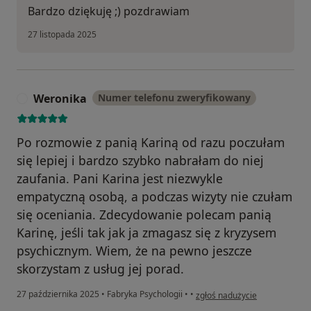
Bardzo dziękuję ;) pozdrawiam
27 listopada 2025
Weronika
Numer telefonu zweryfikowany
W
Po rozmowie z panią Kariną od razu poczułam
się lepiej i bardzo szybko nabrałam do niej
zaufania. Pani Karina jest niezwykle
empatyczną osobą, a podczas wizyty nie czułam
się oceniania. Zdecydowanie polecam panią
Karinę, jeśli tak jak ja zmagasz się z kryzysem
psychicznym. Wiem, że na pewno jeszcze
skorzystam z usług jej porad.
w opinii użytkownika Weronik
27 października 2025
•
Fabryka Psychologii
•
•
zgłoś nadużycie