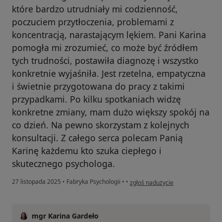
które bardzo utrudniały mi codzienność,
poczuciem przytłoczenia, problemami z
koncentracją, narastającym lękiem. Pani Karina
pomogła mi zrozumieć, co może być źródłem
tych trudności, postawiła diagnozę i wszystko
konkretnie wyjaśniła. Jest rzetelna, empatyczna
i świetnie przygotowana do pracy z takimi
przypadkami. Po kilku spotkaniach widzę
konkretne zmiany, mam dużo większy spokój na
co dzień. Na pewno skorzystam z kolejnych
konsultacji. Z całego serca polecam Panią
Karinę każdemu kto szuka ciepłego i
skutecznego psychologa.
w opinii użytkownika Weronika L
27 listopada 2025
•
Fabryka Psychologii
•
•
zgłoś nadużycie
mgr Karina Gardeło