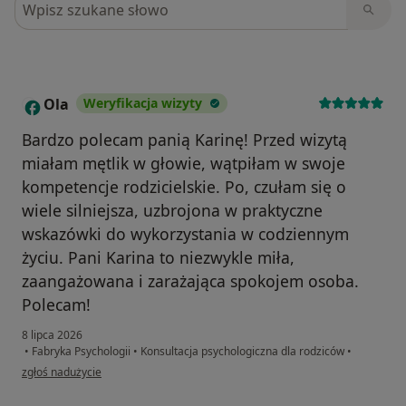
Szukaj w opiniach
Ola
Weryfikacja wizyty
O
Bardzo polecam panią Karinę! Przed wizytą
miałam mętlik w głowie, wątpiłam w swoje
kompetencje rodzicielskie. Po, czułam się o
wiele silniejsza, uzbrojona w praktyczne
wskazówki do wykorzystania w codziennym
życiu. Pani Karina to niezwykle miła,
zaangażowana i zarażająca spokojem osoba.
Polecam!
8 lipca 2026
•
Fabryka Psychologii
•
Konsultacja psychologiczna dla rodziców
•
w opinii użytkownika Ola
zgłoś nadużycie