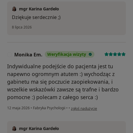
mgr Karina Gardeło
Dziękuje serdecznie ;)
8 lipca 2026
Monika Em.
Weryfikacja wizyty
M
Indywidualne podejście do pacjenta jest tu
napewno ogromnym atutem :) wychodząc z
gabinetu ma się poczucie zaopiekowania, i
wszelkie wskazówki zawsze są trafne i bardzo
pomocne :) polecam z całego serca :)
w opinii użytkownika Monika Em.
12 maja 2026
•
Fabryka Psychologii
•
•
zgłoś nadużycie
mgr Karina Gardeło