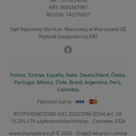
NIP: ⁠7010224868
KRS: ⁠0000347997
REGON: ⁠142276657
Sąd Rejonowy dla m.st. Warszawy w Warszawie XII
Wydział Gospodarczy KRS
Facebook
otwiera się w nowej karcie
otwiera się w nowej karcie
otwiera się w nowej karcie
otwiera się w nowej karcie
otwiera się w nowej karci
otwiera się
otwi
Polska
,
Türkiye
,
España
,
Italia
,
Deutschland
,
Česko
,
otwiera się w nowej karcie
otwiera się w nowej karcie
otwiera się w nowej karcie
otwiera się w nowej kar
otwiera się 
otwier
Portugal
,
México
,
Chile
,
Brasil
,
Argentina
,
Perú
,
otwiera się w nowej karc
Colombia
Płatności kartą
ROZPORZĄDZENIE (UE) 2022/2065 (DSA) art. 24:
15.395.179 użytkowników/miesiąc - Czerwiec 2026
www.znanylekarz.pl © 2026 - Znajdź lekarza i umów