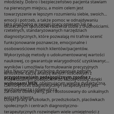
młodzieży. Dobro i bezpieczeństwo pacjenta stawiam
na pierwszym miejscu, a moim celem jest
towarzyszenie w lepszym rozumieniu siebie, swoich
emocji i potrzeb, a także pomoc w odnajdywaniu
Jako psycholog w swojej pracy opieram się na
skutecznych sposobów radzenia sobie z trudnościami.
rzetelnych, standaryzowanych narzędziach
diagnostycznych, które pozwalają mi trafnie ocenić
funkcjonowanie poznawcze, emocjonalne i
osobowościowe moich klientów/pacjentów.
Wykorzystuję metody o udokumentowanej wartości
naukowej, co gwarantuje wiarygodność uzyskiwanych
wyników i umożliwia formułowanie precyzyjnych
Jako Nauczyciel-Psycholog dysponuje pełnym
wniosków. Łączę analizę danych ilościowych z
przygotowaniem pedagogicznym
zgodne z
indywidualnym podejściem do każdej osoby, dzięki
wymogami MEN
, obejmującym wiedzę dydaktyczną,
czemu proces diagnostyczny i terapeutyczny jest
wychowawczą i opiekuńczą.
zarówno obiektywny, jak i dostosowany do unikalnych
potrzeb klienta.
Dzięki pracy w szkołach, przedszkolach, placówkach
społecznych i centrach diagnostyczno-
terapeutycznych rozwinęłam wiele umiejętności z