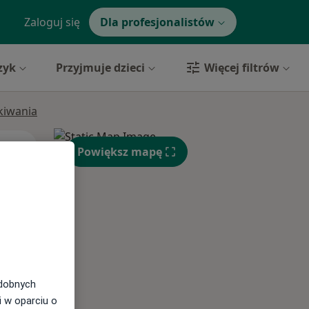
Zaloguj się
Dla profesjonalistów
zyk
Przyjmuje dzieci
Więcej filtrów
ukiwania
Wt,
Śr,
Czw,
Powiększ mapę
11 Sie
12 Sie
13 Sie
odobnych
i w oparciu o