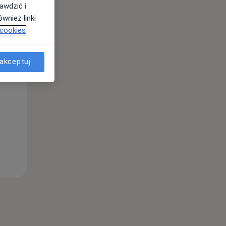
awdzić i
wnież linki
 cookies
Wt,
Śr,
Czw,
11 Sie
12 Sie
13 Sie
akceptuj