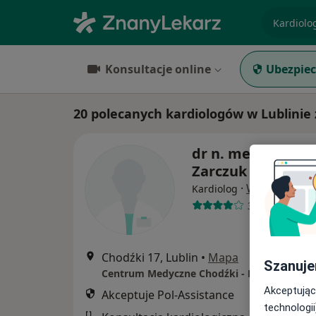
specjaliz
Konsultacje online
Ubezpiec
20 polecanych kardiologów w Lublinie 
dr n. med. Rados
Zarczuk
·
Więcej
Kardiolog
36 opinii
Chodźki 17, Lublin
•
Mapa
Szanuje
Akceptując
Akceptuje Pol-Assistance
technologii