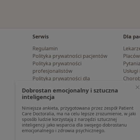
Serwis
Dla pa
Regulamin
Lekarz
Polityka prywatności pacjentów
Placów
Polityka prywatności
Pytani
profesjonalistów
Usługi 
Polityka prywatności dla
Choro
profesjonalistów, których dane
Pomoc
Dobrostan emocjonalny i sztuczna
pozyskaliśmy samodzielnie
Aplika
inteligencja
Polityka cookies
Blog d
Niniejsza ankieta, przygotowana przez zespół Patient
Jak działają wyniki wyszukiwania
Care Doctoralia, ma na celu lepsze zrozumienie, w jaki
Dostępność
sposób ludzie korzystają z narzędzi sztucznej
O nas
inteligencji jako wsparcia dla swojego dobrostanu
emocjonalnego i zdrowia psychicznego.
Praca
Rekrutujemy!
Partnerzy