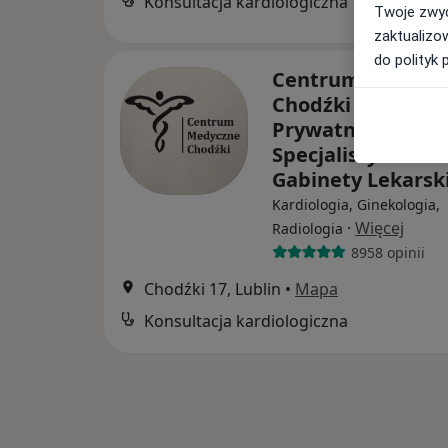
Konsultacja kardiologiczna
Twoje zwyc
zaktualizo
do polityk 
Centrum Medycz
Chodźki - NOWE
Prywatne
Specjalistyczne
Gabinety Lekarsk
Kardiologia, Ginekologia,
·
Więcej
Radiologia
8958 opinii
Chodźki 17, Lublin
•
Mapa
Konsultacja kardiologiczna