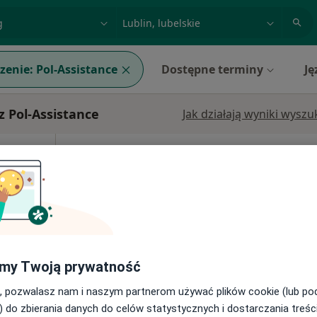
acja, badanie lub nazwisko
miasto lub dzielnica
zenie:
Pol-Assistance
Dostępne terminy
Ję
z Pol-Assistance
Jak działają wyniki wysz
ław
Dziś
Jutro
Ndz,
Pon,
7 Sie
8 Sie
9 Sie
10 Sie
Umawianie online nie jest dostępne
Poproś o wizytę
my Twoją prywatność
Centrum Medyczne Chodźki - NOWE Prywatne Specjalistyczne Gabinety Lekarskie
, pozwalasz nam i naszym partnerom używać plików cookie (lub p
) do zbierania danych do celów statystycznych i dostarczania treśc