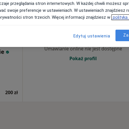
200 zł
zaje przeglądania stron internetowych. W każdej chwili możesz spr
wać swoje preferencje w ustawieniach. W ustawieniach znajdziesz ró
prywatności stron trzecich. Więcej informacji znajdziesz w
polityka
ne
Dziś
Jutro
Ndz,
Pon,
7 Sie
8 Sie
9 Sie
10 Sie
Za
Edytuj ustawienia
Umawianie online nie jest dostępne
ie
Pokaż profil
200 zł