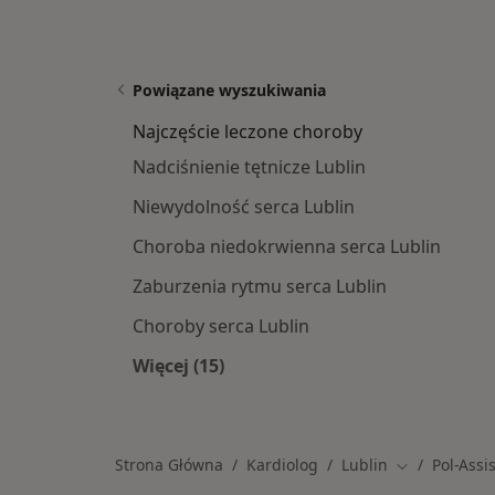
Powiązane wyszukiwania
Najczęście leczone choroby
Nadciśnienie tętnicze Lublin
Niewydolność serca Lublin
Choroba niedokrwienna serca Lublin
Zaburzenia rytmu serca Lublin
Choroby serca Lublin
Więcej (15)
Więcej w kategorii: Najczęście lecz
Strona Główna
Kardiolog
Lublin
Pol-Assi
Zmień miasto