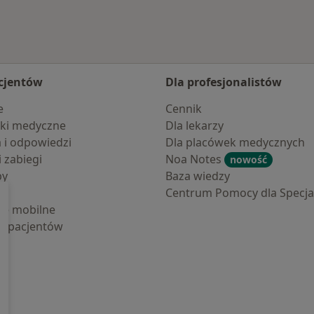
cjentów
Dla profesjonalistów
e
Cennik
ki medyczne
Dla lekarzy
a i odpowiedzi
Dla placówek medycznych
i zabiegi
Noa Notes
nowość
by
Baza wiedzy
Centrum Pomocy dla Specjal
cje mobilne
la pacjentów