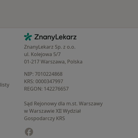
Kontakt
ZnanyLekarz - Strona główna
ZnanyLekarz Sp. z o.o.
ul. Kolejowa 5/7
01-217 Warszawa, Polska
NIP: ⁠7010224868
KRS: ⁠0000347997
isty
REGON: ⁠142276657
Sąd Rejonowy dla m.st. Warszawy
w Warszawie XII Wydział
Gospodarczy KRS
Facebook
otwiera się w nowej karcie