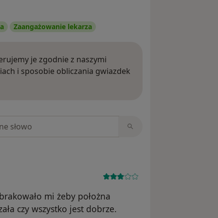
ia
Zaangażowanie lekarza
rujemy je zgodnie z naszymi
iach i sposobie obliczania gwiazdek
ięcej o opiniach
niach
 brakowało mi żeby położna
zała czy wszystko jest dobrze.