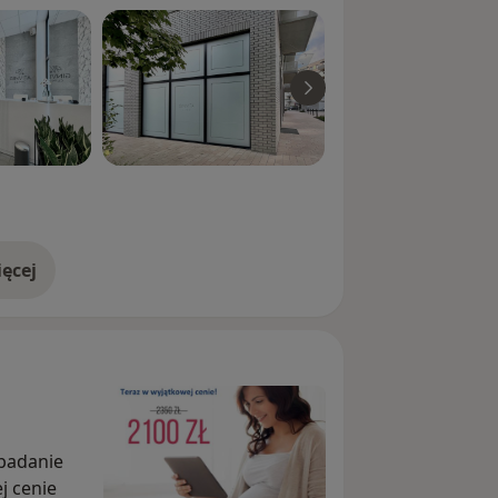
ęcej
doświadczeniu
 badanie
j cenie