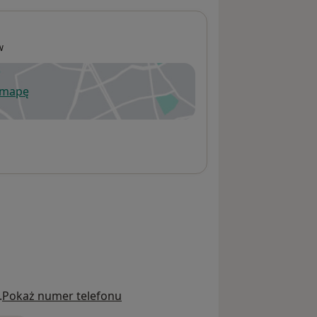
w
 mapę
wiera się w nowej karcie
.
Pokaż numer telefonu