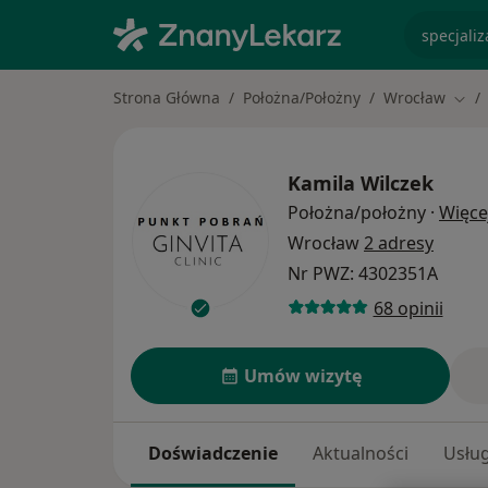
specjaliz
Strona Główna
Położna/Położny
Wrocław
Zmie
Kamila Wilczek
Położna/położny
·
Więce
Wrocław
2 adresy
Nr PWZ: 4302351A
68 opinii
Umów wizytę
Doświadczenie
Aktualności
Usług