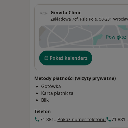
Ginvita Clinic
Zakładowa 7cf,
Psie Pole
, 50-231
Wrocła
Powiększ
ot
Dostępność
Pokaż kalendarz
Metody płatności (wizyty prywatne)
Gotówka
Karta płatnicza
Blik
Telefon
71 881...
Pokaż numer telefonu
71 881..