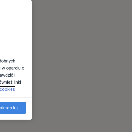
odobnych
i w oparciu o
awdzić i
wnież linki
 cookies
akceptuj