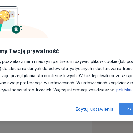
h przyjmujących Państwa w Ginvita
ane w szpitalach i przychodniach,
ać się Państwa zdrowiem. Cechuje nas
odejście do pacjenta.
ie badania jak:
my Twoją prywatność
, pozwalasz nam i naszym partnerom używać plików cookie (lub p
) do zbierania danych do celów statystycznych i dostarczania treśc
zaje przeglądania stron internetowych. W każdej chwili możesz spr
j klinice
wać swoje preferencje w ustawieniach. W ustawieniach znajdziesz ró
szą kliniką (bez oceny lekarza)
prywatności stron trzecich. Więcej informacji znajdziesz w
polityka
karza lub bez oceny)
Za
Edytuj ustawienia