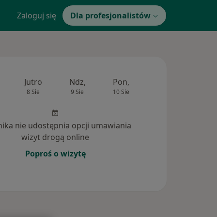
Zaloguj się
Dla profesjonalistów
Jutro
Ndz,
Pon,
Wt,
Śr,
8 Sie
9 Sie
10 Sie
11 Sie
12 Si
inika nie udostępnia opcji umawiania
wizyt drogą online
Poproś o wizytę