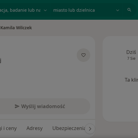
acja, badanie lub nazwisko
miasto lub dzielnica
Kamila Wilczek
ń miasto
Dziś
7 Sie
O specjalizacjach
j
Ta kl
Wyślij wiadomość
i i ceny
Adresy
Ubezpieczenia
Opinie (68)