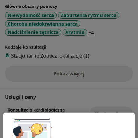
Główne obszary pomocy
Niewydolność serca
Zaburzenia rytmu serca
Choroba niedokrwienna serca
a11y_sr_more_dise
Nadciśnienie tętnicze
Arytmia
+4
Rodzaje konsultacji
Stacjonarne
Zobacz lokalizacje (1)
Pokaż więcej
o doświadczeniu
Usługi i ceny
Konsultacja kardiologiczna
Umów wizytę
Od 280 zł
Szczegóły
ECHO serca dorośli