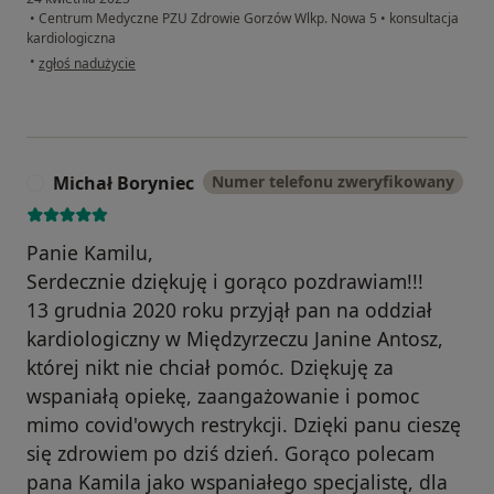
•
Centrum Medyczne PZU Zdrowie Gorzów Wlkp. Nowa 5
•
konsultacja
kardiologiczna
w opinii użytkownika G.J.
•
zgłoś nadużycie
Michał Boryniec
Numer telefonu zweryfikowany
M
Panie Kamilu,
Serdecznie dziękuję i gorąco pozdrawiam!!!
13 grudnia 2020 roku przyjął pan na oddział
kardiologiczny w Międzyrzeczu Janine Antosz,
której nikt nie chciał pomóc. Dziękuję za
wspaniałą opiekę, zaangażowanie i pomoc
mimo covid'owych restrykcji. Dzięki panu cieszę
się zdrowiem po dziś dzień. Gorąco polecam
pana Kamila jako wspaniałego specjalistę, dla