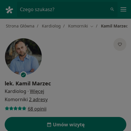
Me
Czego szukasz?
Strona Główna
Kardiolog
Komorniki
Kamil Marzec
Zmień miasto
lek.
Kamil Marzec
O specjalizacjach
Kardiolog
·
Więcej
Komorniki
2 adresy
68 opinii
Umów wizytę