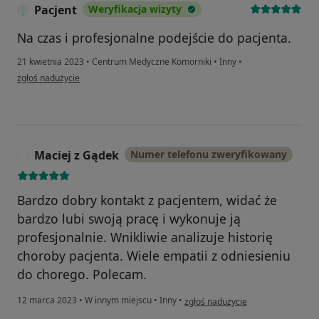
Pacjent
Weryfikacja wizyty
Na czas i profesjonalne podejście do pacjenta.
21 kwietnia 2023
•
Centrum Medyczne Komorniki
•
Inny
•
w opinii użytkownika Pacjent
zgłoś nadużycie
Maciej z Gądek
Numer telefonu zweryfikowany
M
Bardzo dobry kontakt z pacjentem, widać że
bardzo lubi swoją pracę i wykonuje ją
profesjonalnie. Wnikliwie analizuje historię
choroby pacjenta. Wiele empatii z odniesieniu
do chorego. Polecam.
w opinii użytkownika Maciej z Gąd
12 marca 2023
•
W innym miejscu
•
Inny
•
zgłoś nadużycie