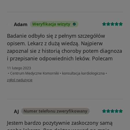
Adam
Weryfikacja wizyty
A
Badanie odbyło się z pełnym szczegółów
opisem. Lekarz z dużą wiedzą. Najpierw
zapoznal sie z historią choroby potem diagnoza
i przepisanie odpowiednich leków. Polecam
11 lutego 2023
•
Centrum Medyczne Komorniki
•
konsultacja kardiologiczna
•
w opinii użytkownika Adam
zgłoś nadużycie
AJ
Numer telefonu zweryfikowany
A
Jestem bardzo pozytywnie zaskoczony samą