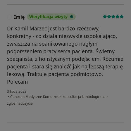
Imię
Weryfikacja wizyty
I
Dr Kamil Marzec jest bardzo rzeczowy,
konkretny - co działa niezwykle uspokajająco,
zwłaszcza na spanikowanego nagłym
pogorszeniem pracy serca pacjenta. Świetny
specjalista, z holistycznym podejściem. Rozumie
pacjenta i stara się znaleźć jak najlepszą terapię
lekową. Traktuje pacjenta podmiotowo.
Polecam
3 lipca 2023
•
Centrum Medyczne Komorniki
•
konsultacja kardiologiczna
•
w opinii użytkownika Imię
zgłoś nadużycie