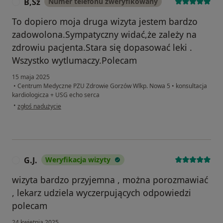
B,Sz
Numer telefonu zweryfikowany
B
To dopiero moja druga wizyta jestem bardzo
zadowolona.Sympatyczny widać,że zależy na
zdrowiu pacjenta.Stara się dopasować leki .
Wszystko wytlumaczy.Polecam
15 maja 2025
•
Centrum Medyczne PZU Zdrowie Gorzów Wlkp. Nowa 5
•
konsultacja
kardiologicza + USG echo serca
w opinii użytkownika B,Sz
•
zgłoś nadużycie
G.J.
Weryfikacja wizyty
G
wizyta bardzo przyjemna , można porozmawiać
, lekarz udziela wyczerpujących odpowiedzi
polecam
24 kwietnia 2025