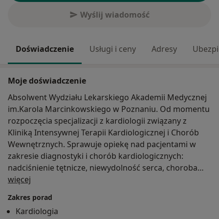
Wyślij wiadomość
Doświadczenie
Usługi i ceny
Adresy
Ubezpi
Moje doświadczenie
Absolwent Wydziału Lekarskiego Akademii Medycznej
im.Karola Marcinkowskiego w Poznaniu. Od momentu
rozpoczęcia specjalizacji z kardiologii związany z
Kliniką Intensywnej Terapii Kardiologicznej i Chorób
Wewnętrznych. Sprawuje opiekę nad pacjentami w
zakresie diagnostyki i chorób kardiologicznych:
nadciśnienie tętnicze, niewydolność serca, choroba
O mnie
niedokrwienna serca, zaburzenia rytmu, zaburzenia
więcej
gospodarki lipidowej.
Zakres porad
Kardiologia