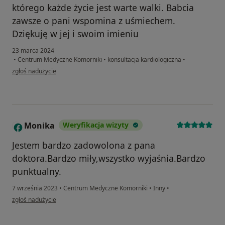
którego każde życie jest warte walki. Babcia
zawsze o pani wspomina z uśmiechem.
Dziękuję w jej i swoim imieniu
23 marca 2024
•
Centrum Medyczne Komorniki
•
konsultacja kardiologiczna
•
w opinii użytkownika Michał Boryniec
zgłoś nadużycie
Monika
Weryfikacja wizyty
M
Jestem bardzo zadowolona z pana
doktora.Bardzo miły,wszystko wyjaśnia.Bardzo
punktualny.
7 września 2023
•
Centrum Medyczne Komorniki
•
Inny
•
w opinii użytkownika Monika
zgłoś nadużycie