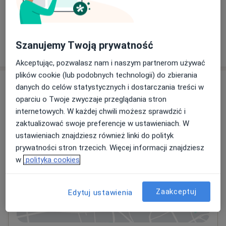
220 zł
Szczegóły
Szanujemy Twoją prywatność
W jaki sposób ustalane są ceny?
Akceptując, pozwalasz nam i naszym partnerom używać
plików cookie (lub podobnych technologii) do zbierania
Adresy (2)
danych do celów statystycznych i dostarczania treści w
oparciu o Twoje zwyczaje przeglądania stron
Adres 1
Adres 2
internetowych. W każdej chwili możesz sprawdzić i
zaktualizować swoje preferencje w ustawieniach. W
ustawieniach znajdziesz również linki do polityk
Centrum Medyczne PZU Zdrowie Poznań
prywatności stron trzecich. Więcej informacji znajdziesz
Starołęcka
w
polityka cookies
Starołęcka 42,
Nowe Miasto
, 61-361
Poznań
Zaakceptuj
Edytuj ustawienia
Powiększ mapę
otwiera się w nowej karcie