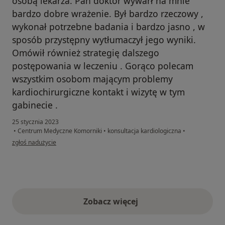
osobą lekarza. Pan doktor wywarł na mnie
bardzo dobre wrażenie. Był bardzo rzeczowy ,
wykonał potrzebne badania i bardzo jasno , w
sposób przystępny wytłumaczył jego wyniki.
Omówił również strategię dalszego
postępowania w leczeniu . Gorąco polecam
wszystkim osobom mającym problemy
kardiochirurgiczne kontakt i wizytę w tym
gabinecie .
25 stycznia 2023
•
Centrum Medyczne Komorniki
•
konsultacja kardiologiczna
•
w opinii użytkownika AJ
zgłoś nadużycie
Zobacz więcej
opinie powyżej