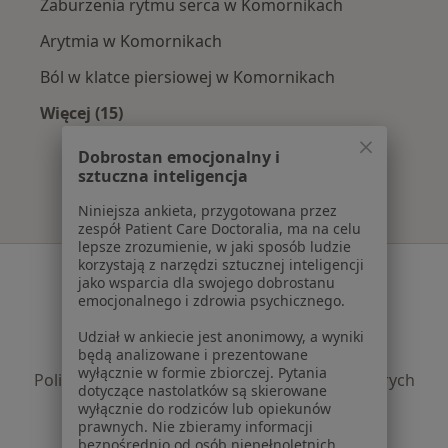
Zaburzenia rytmu serca w Komornikach
Arytmia w Komornikach
Ból w klatce piersiowej w Komornikach
Więcej (15)
Więcej w kategorii: Najczęście leczone chorob
Dobrostan emocjonalny i
sztuczna inteligencja
Niniejsza ankieta, przygotowana przez
zespół Patient Care Doctoralia, ma na celu
lepsze zrozumienie, w jaki sposób ludzie
korzystają z narzędzi sztucznej inteligencji
Serwis
jako wsparcia dla swojego dobrostanu
emocjonalnego i zdrowia psychicznego.
Regulamin
Polityka prywatności pacjentów
Udział w ankiecie jest anonimowy, a wyniki
Polityka prywatności profesjonalistów
będą analizowane i prezentowane
wyłącznie w formie zbiorczej. Pytania
Polityka prywatności dla profesjonalistów, których
dotyczące nastolatków są skierowane
dane pozyskaliśmy samodzielnie
wyłącznie do rodziców lub opiekunów
Polityka cookies
prawnych. Nie zbieramy informacji
bezpośrednio od osób niepełnoletnich.