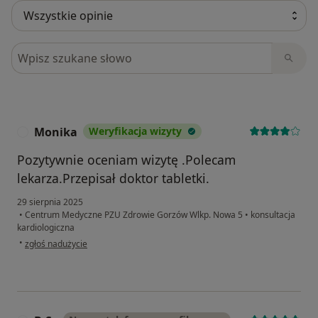
Szukaj w opiniach
Monika
Weryfikacja wizyty
M
Pozytywnie oceniam wizytę .Polecam
lekarza.Przepisał doktor tabletki.
29 sierpnia 2025
•
Centrum Medyczne PZU Zdrowie Gorzów Wlkp. Nowa 5
•
konsultacja
kardiologiczna
w opinii użytkownika Monika
•
zgłoś nadużycie