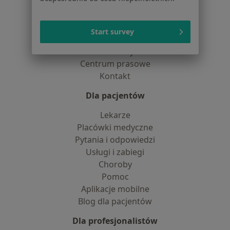
Jak działają wyniki wyszukiwania
Dostępność
O nas
Start survey
Praca
Rekrutujemy!
Partnerzy
Centrum prasowe
Kontakt
Dla pacjentów
Lekarze
Placówki medyczne
Pytania i odpowiedzi
Usługi i zabiegi
Choroby
Pomoc
Aplikacje mobilne
Blog dla pacjentów
Dla profesjonalistów