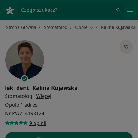
Me
Czego szukasz?
Strona Główna
Stomatolog
Opole
Kalina Kujawska
Zmień miasto
lek. dent.
Kalina Kujawska
O specjalizacjach
Stomatolog
·
Więcej
Opole
1 adres
Nr PWZ: 4198124
9 opinii