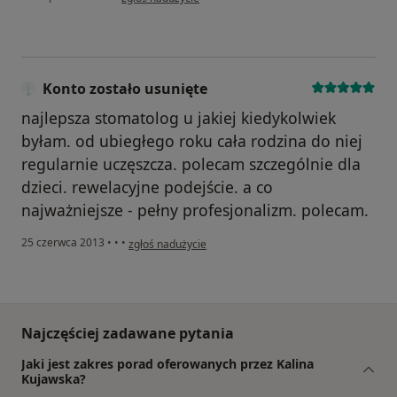
Konto zostało usunięte
najlepsza stomatolog u jakiej kiedykolwiek
byłam. od ubiegłego roku cała rodzina do niej
regularnie uczęszcza. polecam szczególnie dla
dzieci. rewelacyjne podejście. a co
najważniejsze - pełny profesjonalizm. polecam.
w opinii użytkownika Konto zostało usunięte
25 czerwca 2013
•
•
•
zgłoś nadużycie
Najczęściej zadawane pytania
Jaki jest zakres porad oferowanych przez Kalina
Kujawska?