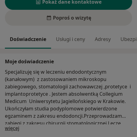
Pokaż dane kontaktowe
Poproś o wizytę
Doświadczenie
Usługi i ceny
Adresy
Ubezpi
Moje doświadczenie
Specjalizuję się w leczeniu endodontycznym
(kanałowym) z zastosowaniem mikroskopu
zabiegowego, stomatologii zachowawczej ,protetyce i
implantoprotetyce . Jestem absolwentką Collegium
Medicum Uniwersytetu Jagiellońskiego w Krakowie.
Ukończyłam studia podyplomowe potwierdzone
egzaminem z zakresu endodoncji.Przeprowadzam
zabiegi z zakresu chirurgii stomatologicznej.Leczę
O mnie
więcej
również w znieczuleniu ogólnym .