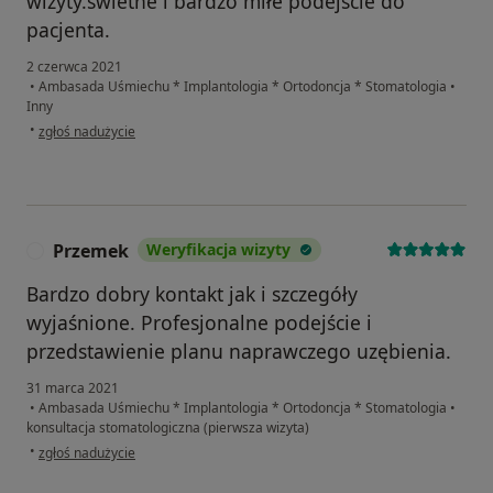
wizyty.świetne i bardzo miłe podejście do
pacjenta.
2 czerwca 2021
•
Ambasada Uśmiechu * Implantologia * Ortodoncja * Stomatologia
•
Inny
w opinii użytkownika Małgorzata
•
zgłoś nadużycie
Przemek
Weryfikacja wizyty
P
Bardzo dobry kontakt jak i szczegóły
wyjaśnione. Profesjonalne podejście i
przedstawienie planu naprawczego uzębienia.
31 marca 2021
•
Ambasada Uśmiechu * Implantologia * Ortodoncja * Stomatologia
•
konsultacja stomatologiczna (pierwsza wizyta)
w opinii użytkownika Przemek
•
zgłoś nadużycie