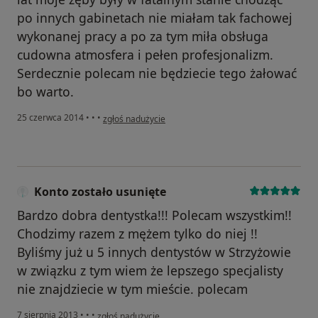
po innych gabinetach nie miałam tak fachowej
wykonanej pracy a po za tym miła obsługa
cudowna atmosfera i pełen profesjonalizm.
Serdecznie polecam nie będziecie tego żałować
bo warto.
w opinii użytkownika Konto zostało usunięte
25 czerwca 2014
•
•
•
zgłoś nadużycie
Konto zostało usunięte
Bardzo dobra dentystka!!! Polecam wszystkim!!
Chodzimy razem z mężem tylko do niej !!
Byliśmy już u 5 innych dentystów w Strzyżowie
w związku z tym wiem że lepszego specjalisty
nie znajdziecie w tym mieście. polecam
w opinii użytkownika Konto zostało usunięte
7 sierpnia 2013
•
•
•
zgłoś nadużycie