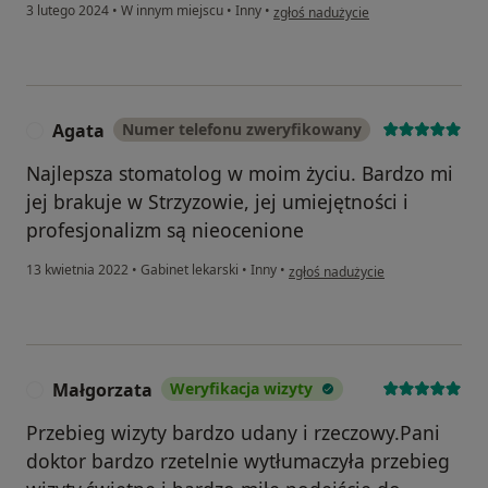
w opinii użytkownika Krzysztof F.
3 lutego 2024
•
W innym miejscu
•
Inny
•
zgłoś nadużycie
Agata
Numer telefonu zweryfikowany
A
Najlepsza stomatolog w moim życiu. Bardzo mi
jej brakuje w Strzyzowie, jej umiejętności i
profesjonalizm są nieocenione
w opinii użytkownika Agata
13 kwietnia 2022
•
Gabinet lekarski
•
Inny
•
zgłoś nadużycie
Małgorzata
Weryfikacja wizyty
M
Przebieg wizyty bardzo udany i rzeczowy.Pani
doktor bardzo rzetelnie wytłumaczyła przebieg