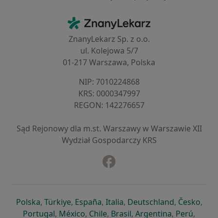
Kontakt
ZnanyLekarz - Strona główna
ZnanyLekarz Sp. z o.o.
ul. Kolejowa 5/7
01-217 Warszawa, Polska
NIP: ⁠7010224868
KRS: ⁠0000347997
REGON: ⁠142276657
Sąd Rejonowy dla m.st. Warszawy w Warszawie XII
Wydział Gospodarczy KRS
Facebook
otwiera się w nowej karcie
otwiera się w nowej karcie
otwiera się w nowej karcie
otwiera się w nowej karcie
otwiera się w nowej karci
otwiera się
otwi
Polska
,
Türkiye
,
España
,
Italia
,
Deutschland
,
Česko
,
otwiera się w nowej karcie
otwiera się w nowej karcie
otwiera się w nowej karcie
otwiera się w nowej kar
otwiera się 
otwier
Portugal
,
México
,
Chile
,
Brasil
,
Argentina
,
Perú
,