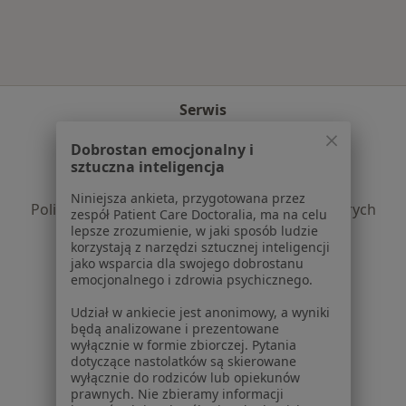
Serwis
Regulamin
Dobrostan emocjonalny i
Polityka prywatności pacjentów
sztuczna inteligencja
Polityka prywatności profesjonalistów
Niniejsza ankieta, przygotowana przez
Polityka prywatności dla profesjonalistów, których
zespół Patient Care Doctoralia, ma na celu
dane pozyskaliśmy samodzielnie
lepsze zrozumienie, w jaki sposób ludzie
korzystają z narzędzi sztucznej inteligencji
Polityka cookies
jako wsparcia dla swojego dobrostanu
Jak działają wyniki wyszukiwania
emocjonalnego i zdrowia psychicznego.
Dostępność
Udział w ankiecie jest anonimowy, a wyniki
O nas
będą analizowane i prezentowane
Praca
Rekrutujemy!
wyłącznie w formie zbiorczej. Pytania
Partnerzy
dotyczące nastolatków są skierowane
wyłącznie do rodziców lub opiekunów
Centrum prasowe
prawnych. Nie zbieramy informacji
Kontakt