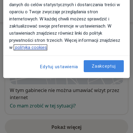
danych do celów statystycznych i dostarczania treści w
W jaki sposób ustalane są ceny?
oparciu o Twoje zwyczaje przeglądania stron
internetowych. W każdej chwili możesz sprawdzić i
zaktualizować swoje preferencje w ustawieniach. W
Adres
ustawieniach znajdziesz również linki do polityk
prywatności stron trzecich. Więcej informacji znajdziesz
Medin Klinika
w
polityka cookies
Częstochowska 54,
45-424
Opole
Zaakceptuj
Edytuj ustawienia
Powiększ mapę
otwiera się w nowej karcie
Dostępność
W tym gabinecie nie można umawiać wizyt przez
internet
Co mam zrobić w tej sytuacji?
Pokaż więcej
o adresie