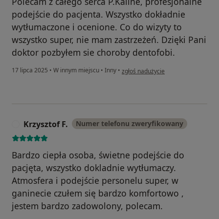
Polecam z całego serca P.Kaline, profesjonalne
podejście do pacjenta. Wszystko dokładnie
wytłumaczone i ocenione. Co do wizyty to
wszystko super, nie mam zastrzeżeń. Dzięki Pani
doktor pozbyłem sie choroby dentofobi.
w opinii użytkownika Dariusz
17 lipca 2025
•
W innym miejscu
•
Inny
•
zgłoś nadużycie
Krzysztof F.
Numer telefonu zweryfikowany
K
Bardzo ciepła osoba, świetne podejście do
pacjęta, wszystko dokladnie wytłumaczy.
Atmosfera i podejście personelu super, w
ganinecie czułem się bardzo komfortowo ,
jestem bardzo zadowolony, polecam.