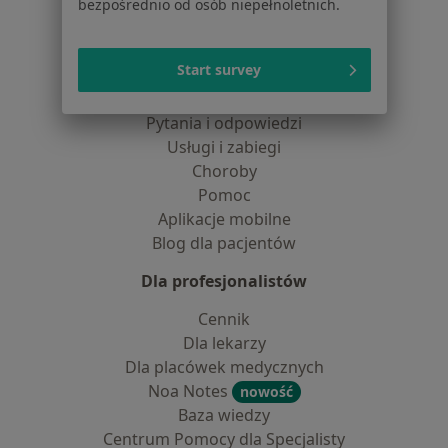
bezpośrednio od osób niepełnoletnich.
Dla pacjentów
Start survey
Lekarze
Placówki medyczne
Pytania i odpowiedzi
Usługi i zabiegi
Choroby
Pomoc
Aplikacje mobilne
Blog dla pacjentów
Dla profesjonalistów
Cennik
Dla lekarzy
Dla placówek medycznych
Noa Notes
nowość
Baza wiedzy
Centrum Pomocy dla Specjalisty