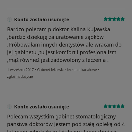
Konto zostało usunięte
Bardzo polecam p.doktor Kalina Kujawska
,bardzo dziękuję za uratowanie ząbków
.Próbowałam innych dentystów ale wracam do
jej gabinetu ,tu jest komfort i profesjonalizm
,mąż również jest zadowolony z leczenia .
1 września 2017
•
Gabinet lekarski
•
leczenie kanałowe
•
w opinii użytkownika Konto zostało usunięte
zgłoś nadużycie
Konto zostało usunięte
Polecam wszystkim gabinet stomatologiczny
państwa doktorów jestem pod stałą opieką od 4
lat moje zęby były w fatalnym stanie chodząc