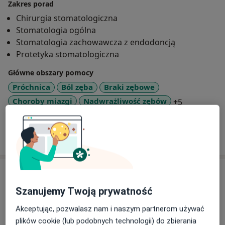
Zakres porad
Chirurgia stomatologiczna
Stomatologia ogólna
Stomatologia zachowawcza z endodoncją
Protetyka stomatologiczna
Główne obszary pomocy
Próchnica
Ból zęba
Braki zębowe
a11y_sr_mo
Choroby miazgi
Nadwrażliwość zębów
+5
Pokaż więcej
o doświadczeniu
Usługi i ceny
Szanujemy Twoją prywatność
Konsultacja stomatologiczna
Szczegóły
Akceptując, pozwalasz nam i naszym partnerom używać
plików cookie (lub podobnych technologii) do zbierania