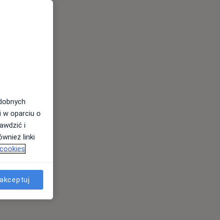
odobnych
i w oparciu o
awdzić i
wnież linki
 cookies
akceptuj