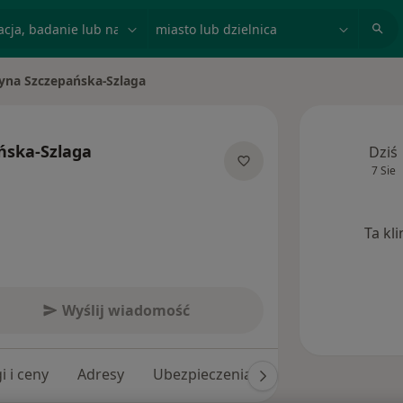
acja, badanie lub nazwisko
miasto lub dzielnica
tyna Szczepańska-Szlaga
asto
ńska-Szlaga
Dziś
7 Sie
jalizacjach
Ta kl
Wyślij wiadomość
i i ceny
Adresy
Ubezpieczenia
Opinie (29)