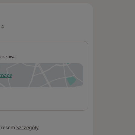
 4
arszawa
 mapę
wiera się w nowej karcie
dresem
Szczegóły