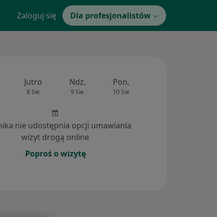
Zaloguj się
Dla profesjonalistów
Jutro
Ndz,
Pon,
Wt,
Śr,
8 Sie
9 Sie
10 Sie
11 Sie
12 Si
inika nie udostępnia opcji umawiania
wizyt drogą online
Poproś o wizytę