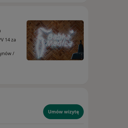
a
V 14 za
ynów /
Umów wizytę