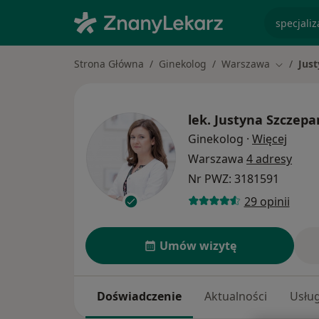
specjaliz
Strona Główna
Ginekolog
Warszawa
Jus
Zmień mi
lek.
Justyna Szczepa
O spec
Ginekolog
·
Więcej
Warszawa
4 adresy
Nr PWZ: 3181591
29 opinii
Umów wizytę
Doświadczenie
Aktualności
Usług