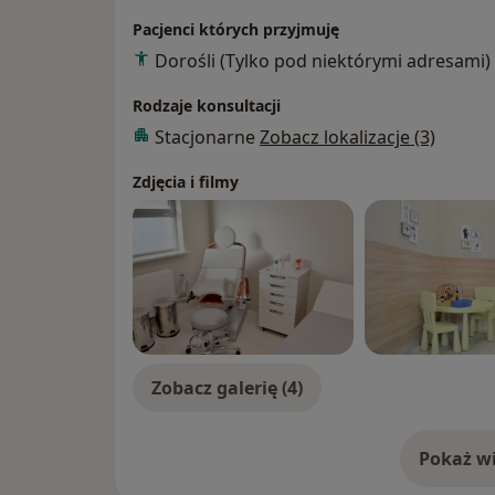
Zajmuję się prowadzeniem ciąż fizjologiczn
Pacjenci których przyjmuję
leczeniem schorzeń ginekologicznych ora
Dorośli (Tylko pod niektórymi adresami)
(antykoncepcja hormonalna doustna, zakła
Wykonuję referencyjne badania USG płodu
Rodzaje konsultacji
ginekologiczne.
Stacjonarne
Zobacz lokalizacje (3)
Babka Medica: Wizyty pacjentów w rama
Zdjęcia i filmy
ubezpieczeniowych umawiane są telefon
CM Babka Medica lub przez ubezpieczycie
Zobacz galerię (4)
Pokaż wi
o 