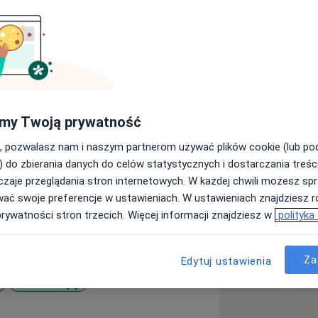
ego Uniwersytetu Medycznego
my Twoją prywatność
uzyskałam w 2023 r. Specjalizację
, pozwalasz nam i naszym partnerom używać plików cookie (lub p
znym im. Św. Rodziny, gdzie rozwijałam
) do zbierania danych do celów statystycznych i dostarczania treśc
zeniu zachowawczym jak i operacyjnym.
zaje przeglądania stron internetowych. W każdej chwili możesz spr
nych specjalistycznych szkoleniach i
wać swoje preferencje w ustawieniach. W ustawieniach znajdziesz ró
prywatności stron trzecich. Więcej informacji znajdziesz w
polityka
ion ( ID 182731 ) uprawniający do
i szacowania ryzyka wad genetycznych
Za
Edytuj ustawienia
inekologów i Położników.
Bóle w ciąży
żniczą i ginekologiczną, ginekologią
1y_sr_more_diseases
ią ginekologiczną.