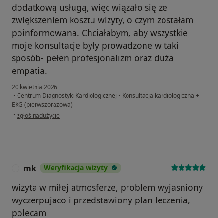
dodatkową usługą, więc wiązało się ze
zwiększeniem kosztu wizyty, o czym zostałam
poinformowana. Chciałabym, aby wszystkie
moje konsultacje były prowadzone w taki
sposób- pełen profesjonalizm oraz duża
empatia.
20 kwietnia 2026
•
Centrum Diagnostyki Kardiologicznej
•
Konsultacja kardiologiczna +
EKG (pierwszorazowa)
w opinii użytkownika Alicja
•
zgłoś nadużycie
mk
Weryfikacja wizyty
M
wizyta w miłej atmosferze, problem wyjasniony
wyczerpujaco i przedstawiony plan leczenia,
polecam