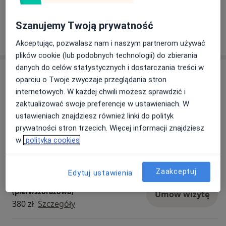
Zobacz galerię (1)
Szanujemy Twoją prywatność
Pokaż więcej
o doświadczeniu
Akceptując, pozwalasz nam i naszym partnerom używać
plików cookie (lub podobnych technologii) do zbierania
danych do celów statystycznych i dostarczania treści w
Usługi i ceny
oparciu o Twoje zwyczaje przeglądania stron
internetowych. W każdej chwili możesz sprawdzić i
ECHO serca
Umów wizytę
zaktualizować swoje preferencje w ustawieniach. W
300 zł
Szczegóły
ustawieniach znajdziesz również linki do polityk
prywatności stron trzecich. Więcej informacji znajdziesz
Konsultacja kardiologiczna (kolejna
w
polityka cookies
wizyta)
Umów wizytę
380 zł
Szczegóły
Zaakceptuj
Edytuj ustawienia
Konsultacja kardiologiczna + EKG
(pierwszorazowa)
Umów wizytę
380 zł
Szczegóły