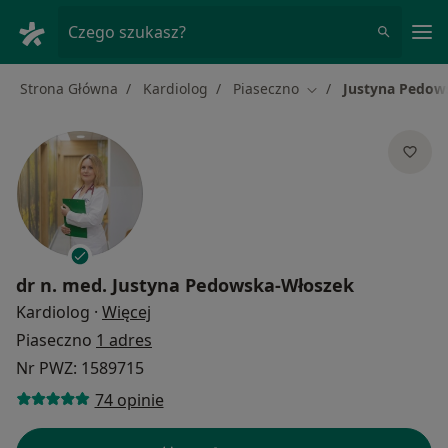
Me
Czego szukasz?
Strona Główna
Kardiolog
Piaseczno
Justyna Pedow
Zmień miasto
dr n. med.
Justyna Pedowska-Włoszek
O specjalizacjach
Kardiolog
·
Więcej
Piaseczno
1 adres
Nr PWZ: 1589715
74 opinie