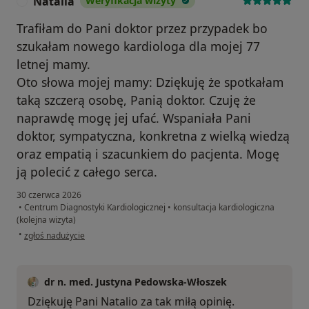
Natalia
Weryfikacja wizyty
N
Trafiłam do Pani doktor przez przypadek bo
szukałam nowego kardiologa dla mojej 77
letnej mamy.
Oto słowa mojej mamy: Dziękuję że spotkałam
taką szczerą osobę, Panią doktor. Czuję że
naprawdę mogę jej ufać. Wspaniała Pani
doktor, sympatyczna, konkretna z wielką wiedzą
oraz empatią i szacunkiem do pacjenta. Mogę
ją polecić z całego serca.
30 czerwca 2026
•
Centrum Diagnostyki Kardiologicznej
•
konsultacja kardiologiczna
(kolejna wizyta)
w opinii użytkownika Natalia
•
zgłoś nadużycie
dr n. med. Justyna Pedowska-Włoszek
Dziękuję Pani Natalio za tak miłą opinię.