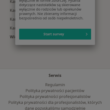
wyłącznie w formie zbiorczej. Pytania
Kardiolodzy z POLMED w Piasecznie
dotyczące nastolatków są skierowane
wyłącznie do rodziców lub opiekunów
Kardiolodzy z Medicover w Piasecznie
prawnych. Nie zbieramy informacji
bezpośrednio od osób niepełnoletnich.
Kardiolodzy z PZU Zdrowie w Piasecznie
Kardiolodzy z Enel-med w Piasecznie
Start survey
Więcej (7)
Więcej w kategorii: Najpopularniejsze ubezpie
Serwis
Regulamin
Polityka prywatności pacjentów
Polityka prywatności profesjonalistów
Polityka prywatności dla profesjonalistów, których
dane pozyskaliśmy samodzielnie