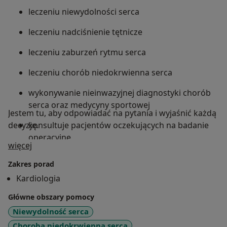
leczeniu niewydolności serca
leczeniu nadciśnienie tętnicze
leczeniu zaburzeń rytmu serca
leczeniu chorób niedokrwienna serca
wykonywanie nieinwazyjnej diagnostyki chorób
serca oraz medycyny sportowej
Jestem tu, aby odpowiadać na pytania i wyjaśnić każdą
decyzję.
konsultuje pacjentów oczekujących na badanie
operacyjne
O mnie
więcej
Zakres porad
Kardiologia
Główne obszary pomocy
Niewydolność serca
Choroba niedokrwienna serca