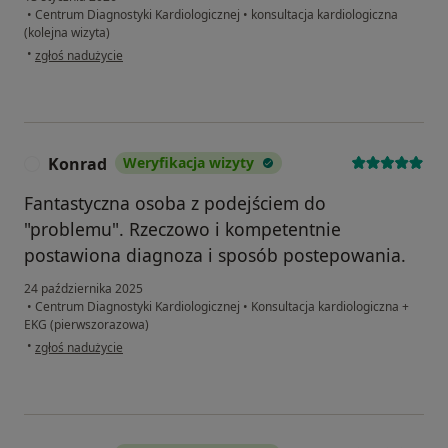
•
Centrum Diagnostyki Kardiologicznej
•
konsultacja kardiologiczna
(kolejna wizyta)
w opinii użytkownika kinga
•
zgłoś nadużycie
Konrad
Weryfikacja wizyty
K
Fantastyczna osoba z podejściem do
"problemu". Rzeczowo i kompetentnie
postawiona diagnoza i sposób postepowania.
24 października 2025
•
Centrum Diagnostyki Kardiologicznej
•
Konsultacja kardiologiczna +
EKG (pierwszorazowa)
w opinii użytkownika Konrad
•
zgłoś nadużycie