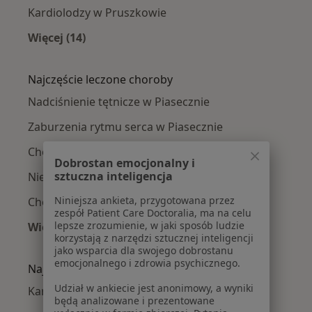
Kardiolodzy w Pruszkowie
Więcej (14)
Więcej w kategorii: W pobliżu Piaseczna
Najczęście leczone choroby
Nadciśnienie tętnicze w Piasecznie
Zaburzenia rytmu serca w Piasecznie
Choroby serca w Piasecznie
Dobrostan emocjonalny i
sztuczna inteligencja
Niewydolność serca w Piasecznie
Niniejsza ankieta, przygotowana przez
Choroba niedokrwienna serca w Piasecznie
zespół Patient Care Doctoralia, ma na celu
lepsze zrozumienie, w jaki sposób ludzie
Więcej (15)
korzystają z narzędzi sztucznej inteligencji
Więcej w kategorii: Najczęście leczone chorob
jako wsparcia dla swojego dobrostanu
emocjonalnego i zdrowia psychicznego.
Najpopularniejsze ubezpieczenia
Udział w ankiecie jest anonimowy, a wyniki
Kardiolodzy z Allianz w Piasecznie
będą analizowane i prezentowane