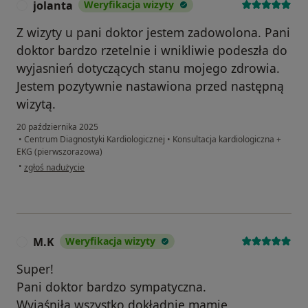
jolanta
Weryfikacja wizyty
J
Z wizyty u pani doktor jestem zadowolona. Pani
doktor bardzo rzetelnie i wnikliwie podeszła do
wyjasnień dotyczących stanu mojego zdrowia.
Jestem pozytywnie nastawiona przed następną
wizytą.
20 października 2025
•
Centrum Diagnostyki Kardiologicznej
•
Konsultacja kardiologiczna +
EKG (pierwszorazowa)
w opinii użytkownika jolanta
•
zgłoś nadużycie
M.K
Weryfikacja wizyty
M
Super!
Pani doktor bardzo sympatyczna.
Wyjaśniła wszystko dokładnie mamie