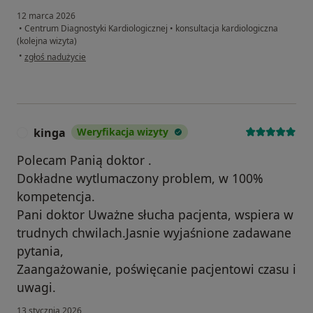
12 marca 2026
•
Centrum Diagnostyki Kardiologicznej
•
konsultacja kardiologiczna
(kolejna wizyta)
w opinii użytkownika mk
•
zgłoś nadużycie
kinga
Weryfikacja wizyty
K
Polecam Panią doktor .
Dokładne wytlumaczony problem, w 100%
kompetencja.
Pani doktor Uważne słucha pacjenta, wspiera w
trudnych chwilach.Jasnie wyjaśnione zadawane
pytania,
Zaangażowanie, poświęcanie pacjentowi czasu i
uwagi.
13 stycznia 2026