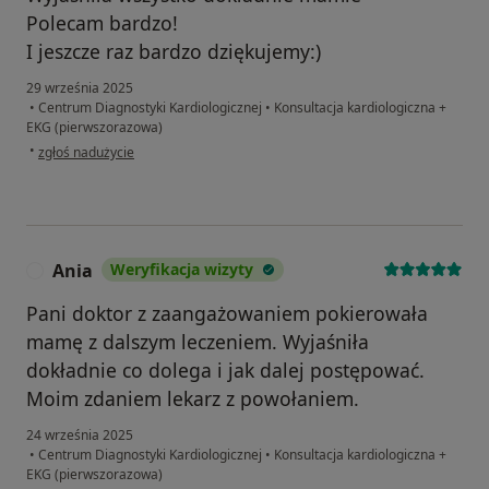
Polecam bardzo!
I jeszcze raz bardzo dziękujemy:)
29 września 2025
•
Centrum Diagnostyki Kardiologicznej
•
Konsultacja kardiologiczna +
EKG (pierwszorazowa)
w opinii użytkownika M.K
•
zgłoś nadużycie
Ania
Weryfikacja wizyty
A
Pani doktor z zaangażowaniem pokierowała
mamę z dalszym leczeniem. Wyjaśniła
dokładnie co dolega i jak dalej postępować.
Moim zdaniem lekarz z powołaniem.
24 września 2025
•
Centrum Diagnostyki Kardiologicznej
•
Konsultacja kardiologiczna +
EKG (pierwszorazowa)