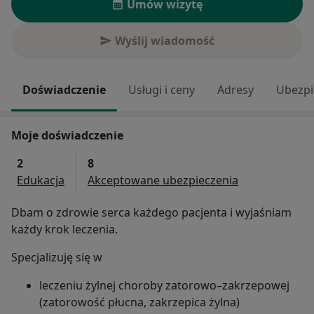
Umów wizytę
Wyślij wiadomość
Doświadczenie
Usługi i ceny
Adresy
Ubezpi
Moje doświadczenie
2
8
Edukacja
Akceptowane ubezpieczenia
Dbam o zdrowie serca każdego pacjenta i wyjaśniam
każdy krok leczenia.
Specjalizuję się w
leczeniu żylnej choroby zatorowo–zakrzepowej
(zatorowość płucna, zakrzepica żylna)