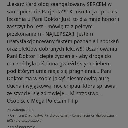
„Lekarz Kardiolog zaangażowany SERCEM w
samopoczucie Pacjenta”!!! Konsultacja i proces
leczenia u Pani Doktor Justi to dla mnie honor i
zaszczyt bo jest - mówię to z pełnym
przekonaniem - NAJLEPSZA!!! Jestem
usatysfakcjonowany faktem poznania i spotkań
oraz efektów dobranych leków!!! Uszanowania
Pani Doktor i ciepłe życzenia - aby droga do
marzeń była olśniona gwieździstym niebem
pod którym urealniają się pragnienia... Pani
Doktor ma w sobie jakąś niesamowitą aurę
ducha i wyjątkową moc empatii która sprawia
że szybciej się zdrowieje... Mistrzostwo...
Osobiście Mega Polecam-Filip
24 kwietnia 2026
•
Centrum Diagnostyki Kardiologicznej
•
Konsultacja kardiologiczna +
EKG (pierwszorazowa)
w opinii użytkownika Filip Golebiewski
•
zgłoś nadużycie