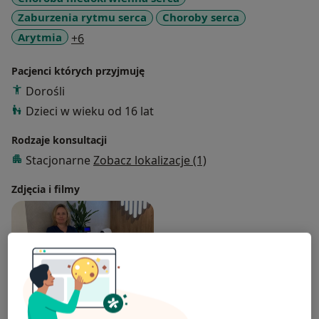
Zaburzenia rytmu serca
Choroby serca
a11y_sr_more_diseases
Arytmia
+6
Pacjenci których przyjmuję
Dorośli
Dzieci w wieku od 16 lat
Rodzaje konsultacji
Stacjonarne
Zobacz lokalizacje (1)
Zdjęcia i filmy