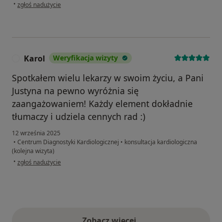
w opinii użytkownika Ania
•
zgłoś nadużycie
Karol
Weryfikacja wizyty
K
Spotkałem wielu lekarzy w swoim życiu, a Pani
Justyna na pewno wyróżnia się
zaangażowaniem! Każdy element dokładnie
tłumaczy i udziela cennych rad :)
12 września 2025
•
Centrum Diagnostyki Kardiologicznej
•
konsultacja kardiologiczna
(kolejna wizyta)
w opinii użytkownika Karol
•
zgłoś nadużycie
Zobacz więcej