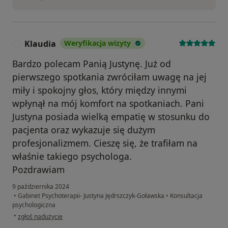
Klaudia
Weryfikacja wizyty
K
Bardzo polecam Panią Justynę. Już od
pierwszego spotkania zwróciłam uwagę na jej
miły i spokojny głos, który między innymi
wpłynął na mój komfort na spotkaniach. Pani
Justyna posiada wielką empatię w stosunku do
pacjenta oraz wykazuje się dużym
profesjonalizmem. Cieszę się, że trafiłam na
właśnie takiego psychologa.
Pozdrawiam
9 października 2024
•
Gabinet Psychoterapii- Justyna Jędrszczyk-Goławska
•
Konsultacja
psychologiczna
w opinii użytkownika Klaudia
•
zgłoś nadużycie