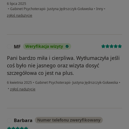
6 lipca 2025
•
Gabinet Psychoterapii- Justyna Jędrszczyk-Goławska
•
Inny
•
w opinii użytkownika Hanna B.
zgłoś nadużycie
MF
Weryfikacja wizyty
M
Pani bardzo miła i cierpliwa. Wytłumaczyła jeśli
coś było nie jasnego oraz wizyta dosyć
szczegółowa co jest na plus.
6 kwietnia 2025
•
Gabinet Psychoterapii- Justyna Jędrszczyk-Goławska
•
w opinii użytkownika MF
•
zgłoś nadużycie
Barbara
Numer telefonu zweryfikowany
B