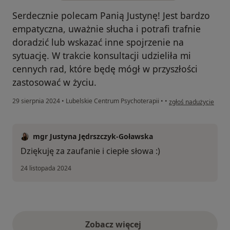
Serdecznie polecam Panią Justynę! Jest bardzo
empatyczna, uważnie słucha i potrafi trafnie
doradzić lub wskazać inne spojrzenie na
sytuację. W trakcie konsultacji udzieliła mi
cennych rad, które będę mógł w przyszłości
zastosować w życiu.
w opinii użytkownika
29 sierpnia 2024
•
Lubelskie Centrum Psychoterapii
•
•
zgłoś nadużycie
mgr Justyna Jędrszczyk-Goławska
Dziękuję za zaufanie i ciepłe słowa :)
24 listopada 2024
Zobacz więcej
opinie powyżej