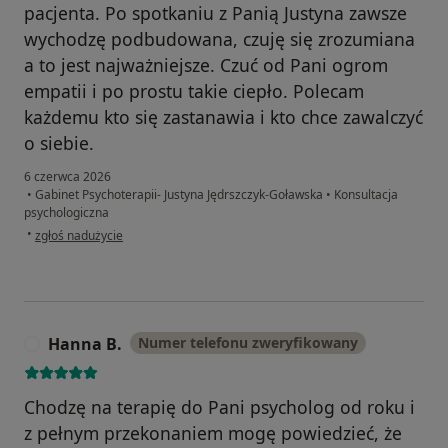
pacjenta. Po spotkaniu z Panią Justyna zawsze
wychodzę podbudowana, czuję się zrozumiana
a to jest najważniejsze. Czuć od Pani ogrom
empatii i po prostu takie ciepło. Polecam
każdemu kto się zastanawia i kto chce zawalczyć
o siebie.
6 czerwca 2026
•
Gabinet Psychoterapii- Justyna Jędrszczyk-Goławska
•
Konsultacja
psychologiczna
w opinii użytkownika Pacjent
•
zgłoś nadużycie
Hanna B.
Numer telefonu zweryfikowany
H
Chodzę na terapię do Pani psycholog od roku i
z pełnym przekonaniem mogę powiedzieć, że