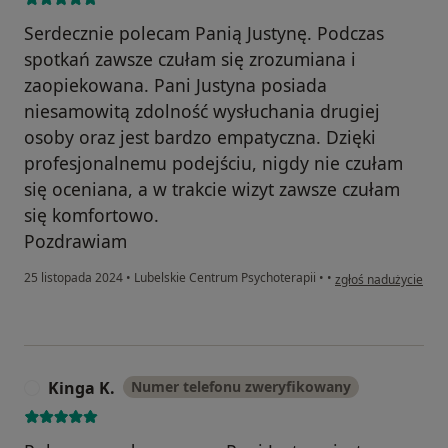
Serdecznie polecam Panią Justynę. Podczas
spotkań zawsze czułam się zrozumiana i
zaopiekowana. Pani Justyna posiada
niesamowitą zdolność wysłuchania drugiej
osoby oraz jest bardzo empatyczna. Dzięki
profesjonalnemu podejściu, nigdy nie czułam
się oceniana, a w trakcie wizyt zawsze czułam
się komfortowo.
Pozdrawiam
w opinii użytkownik
25 listopada 2024
•
Lubelskie Centrum Psychoterapii
•
•
zgłoś nadużycie
Kinga K.
Numer telefonu zweryfikowany
K