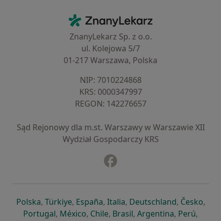
Kontakt
ZnanyLekarz - Strona główna
ZnanyLekarz Sp. z o.o.
ul. Kolejowa 5/7
01-217 Warszawa, Polska
NIP: ⁠7010224868
KRS: ⁠0000347997
REGON: ⁠142276657
Sąd Rejonowy dla m.st. Warszawy w Warszawie XII
Wydział Gospodarczy KRS
Facebook
otwiera się w nowej karcie
otwiera się w nowej karcie
otwiera się w nowej karcie
otwiera się w nowej karcie
otwiera się w nowej karci
otwiera się
otwi
Polska
,
Türkiye
,
España
,
Italia
,
Deutschland
,
Česko
,
otwiera się w nowej karcie
otwiera się w nowej karcie
otwiera się w nowej karcie
otwiera się w nowej kar
otwiera się 
otwier
Portugal
,
México
,
Chile
,
Brasil
,
Argentina
,
Perú
,