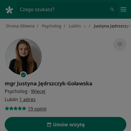
Me
Czego szukasz?
Strona Główna
Psycholog
Lublin
Justyna Jędrszczy
Zmień miasto
mgr
Justyna Jędrszczyk-Goławska
O specjalizacjach
Psycholog
·
Więcej
Lublin
1 adres
19 opinii
Umów wizytę