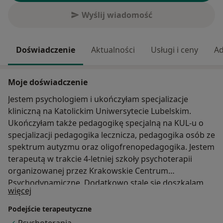
Wyślij wiadomość
Doświadczenie
Aktualności
Usługi i ceny
Ad
Moje doświadczenie
Jestem psychologiem i ukończyłam specjalizacje
kliniczną na Katolickim Uniwersytecie Lubelskim.
Ukończyłam także pedagogikę specjalną na KUL-u o
specjalizacji pedagogika lecznicza, pedagogika osób ze
spektrum autyzmu oraz oligofrenopedagogika. Jestem
terapeutą w trakcie 4-letniej szkoły psychoterapii
organizowanej przez Krakowskie Centrum
Psychodynamiczne. Dodatkowo stale się doszkalam
O mnie
więcej
poprzez uczestnictwo w szkoleniach i kursach z
zakresu pomocy psychologicznej. Doświadczenie
Podejście terapeutyczne
pracy zdobyłam w placówkach oświatowych, centrum