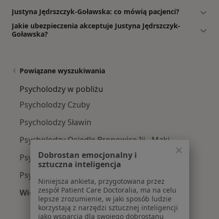
Justyna Jędrszczyk-Goławska: co mówią pacjenci?
Jakie ubezpieczenia akceptuje Justyna Jędrszczyk-
Goławska?
Powiązane wyszukiwania
Psycholodzy w pobliżu
Psycholodzy Czuby
Psycholodzy Sławin
Psycholodzy Osiedle Bronowice Iii - Maki
Dobrostan emocjonalny i
Psycholodzy Węglin Południowy
sztuczna inteligencja
Psycholodzy Węglin-Południe
Niniejsza ankieta, przygotowana przez
zespół Patient Care Doctoralia, ma na celu
Więcej (3)
lepsze zrozumienie, w jaki sposób ludzie
Więcej w kategorii: Psycholodzy w pobliżu
korzystają z narzędzi sztucznej inteligencji
jako wsparcia dla swojego dobrostanu