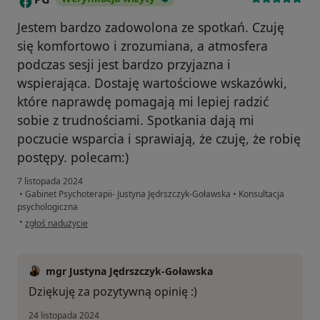
Jestem bardzo zadowolona ze spotkań. Czuję
się komfortowo i zrozumiana, a atmosfera
podczas sesji jest bardzo przyjazna i
wspierająca. Dostaję wartościowe wskazówki,
które naprawdę pomagają mi lepiej radzić
sobie z trudnościami. Spotkania dają mi
poczucie wsparcia i sprawiają, że czuję, że robię
postępy. polecam:)
7 listopada 2024
•
Gabinet Psychoterapii- Justyna Jędrszczyk-Goławska
•
Konsultacja
psychologiczna
w opinii użytkownika PG
•
zgłoś nadużycie
mgr Justyna Jędrszczyk-Goławska
Dziękuję za pozytywną opinię :)
24 listopada 2024