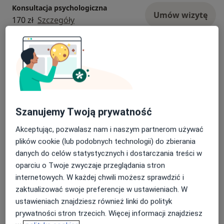
Konsultacja psychologiczna
Umów wizytę
170 zł
Szczegóły
Psychoterapia
Umów wizytę
170 zł
Szczegóły
Psychoterapia indywidualna
Umów wizytę
170 zł
Szczegóły
Szanujemy Twoją prywatność
Akceptując, pozwalasz nam i naszym partnerom używać
Konsultacja dla rodziców
plików cookie (lub podobnych technologii) do zbierania
Umów wizytę
170 zł
Szczegóły
danych do celów statystycznych i dostarczania treści w
oparciu o Twoje zwyczaje przeglądania stron
internetowych. W każdej chwili możesz sprawdzić i
Psychoedukacja
Umów wizytę
170 zł
Szczegóły
zaktualizować swoje preferencje w ustawieniach. W
ustawieniach znajdziesz również linki do polityk
prywatności stron trzecich. Więcej informacji znajdziesz
+ 2 usługi