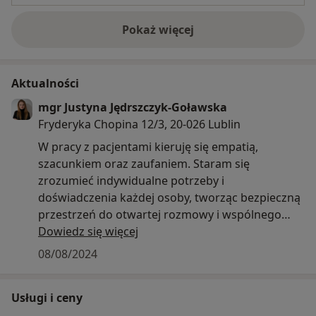
Pokaż więcej
o doświadczeniu
Aktualności
mgr Justyna Jędrszczyk-Goławska
Fryderyka Chopina 12/3, 20-026 Lublin
W pracy z pacjentami kieruję się empatią,
szacunkiem oraz zaufaniem. Staram się
zrozumieć indywidualne potrzeby i
doświadczenia każdej osoby, tworząc bezpieczną
przestrzeń do otwartej rozmowy i wspólnego
poszukiwania rozwiązań. Moją misją jest
Dowiedz się więcej
wspieranie pacjentów w odkrywaniu własnych sił
08/08/2024
i zdolności do samodzielnego radzenia sobie z
trudnościami.
Usługi i ceny