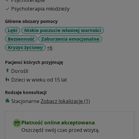
Psychoterapia
terapii oraz w klinice psychiatrii, psychoterapii i
Psychoterapia młodzieży
wczesnej interwencji. Pracuję z młodzieżą od 16 r.ż
oraz osobami dorosłymi. Swoją pracę poddaję stałej
Główne obszary pomocy
superwizji. W pracy z pacjentami kieruję się empatią,
Lęki
Niskie poczucie własnej wartości
szacunkiem oraz zaufaniem. Staram się zrozumieć
Bezsenność
Zaburzenia emocjonalne
indywidualne potrzeby i doświadczenia każdej osoby,
a11y_sr_more_diseases
Kryzys życiowy
+6
tworząc bezpieczną przestrzeń do otwartej rozmowy i
wspólnego poszukiwania rozwiązań. Moją misją jest
Pacjenci których przyjmuję
wspieranie pacjentów w odkrywaniu własnych sił i
Dorośli
zdolności do samodzielnego radzenia sobie z
trudnościami.
Dzieci w wieku od 15 lat
Rodzaje konsultacji
Stacjonarne
Zobacz lokalizacje (1)
Płatność online akceptowana
Oszczędź swój czas przed wizytą.