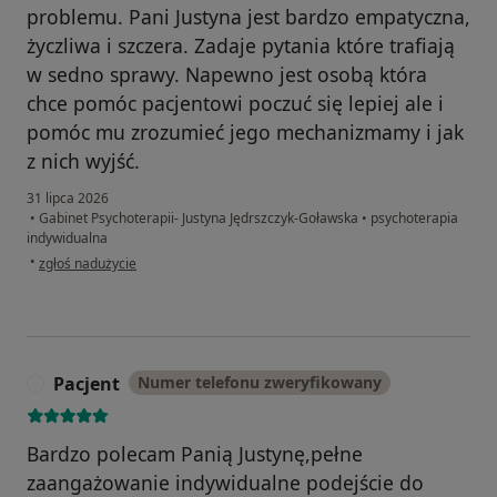
problemu. Pani Justyna jest bardzo empatyczna,
życzliwa i szczera. Zadaje pytania które trafiają
w sedno sprawy. Napewno jest osobą która
chce pomóc pacjentowi poczuć się lepiej ale i
pomóc mu zrozumieć jego mechanizmamy i jak
z nich wyjść.
31 lipca 2026
•
Gabinet Psychoterapii- Justyna Jędrszczyk-Goławska
•
psychoterapia
indywidualna
w opinii użytkownika E.P.
•
zgłoś nadużycie
Pacjent
Numer telefonu zweryfikowany
P
Bardzo polecam Panią Justynę,pełne
zaangażowanie indywidualne podejście do