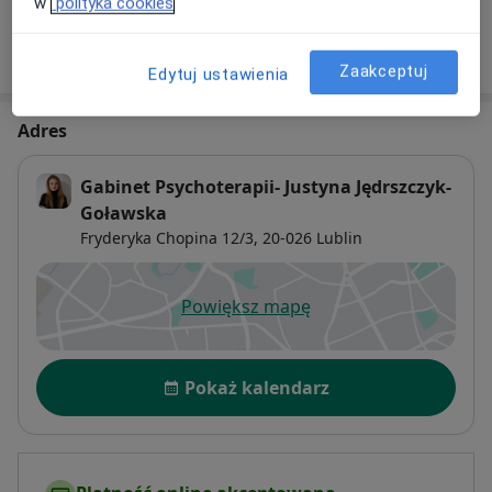
w
polityka cookies
W jaki sposób ustalane są ceny?
Zaakceptuj
Edytuj ustawienia
Adres
Gabinet Psychoterapii- Justyna Jędrszczyk-
Goławska
Fryderyka Chopina 12/3,
20-026
Lublin
Powiększ mapę
otwiera się w nowej karcie
Dostępność
Pokaż kalendarz