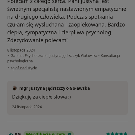
Polecam z całego serca. Pani Justyna jest
świetnym specjalistą nastawionym empatycznie
na drugiego człowieka. Podczas spotkania
czułam się wysłuchana i zaopiekowana. Bardzo
ciepła, sympatyczna i cierpliwa psycholog.
Zdecydowanie polecam!
8 listopada 2024
•
Gabinet Psychoterapii- Justyna Jędrszczyk-Goławska
•
Konsultacja
psychologiczna
w opinii użytkownika Kinga K.
•
zgłoś nadużycie
mgr Justyna Jędrszczyk-Goławska
Dziękuję za ciepłe słowa :)
24 listopada 2024
PG
Weryfikacja wizyty
P