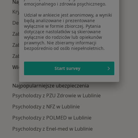
Najczęście leczone choroby
emocjonalnego i zdrowia psychicznego.
Kryzys emocjonalny w Lublinie
Udział w ankiecie jest anonimowy, a wyniki
będą analizowane i prezentowane
Depresja w Lublinie
wyłącznie w formie zbiorczej. Pytania
dotyczące nastolatków są skierowane
Zaburzenia lękowe w Lublinie
wyłącznie do rodziców lub opiekunów
prawnych. Nie zbieramy informacji
Zaburzenia nastroju w Lublinie
bezpośrednio od osób niepełnoletnich.
Zaburzenia emocjonalne w Lublinie
Więcej (15)
Start survey
Więcej w kategorii: Najczęście leczone chorob
Najpopularniejsze ubezpieczenia
Psycholodzy z PZU Zdrowie w Lublinie
Psycholodzy z NFZ w Lublinie
Psycholodzy z POLMED w Lublinie
Psycholodzy z Enel-med w Lublinie