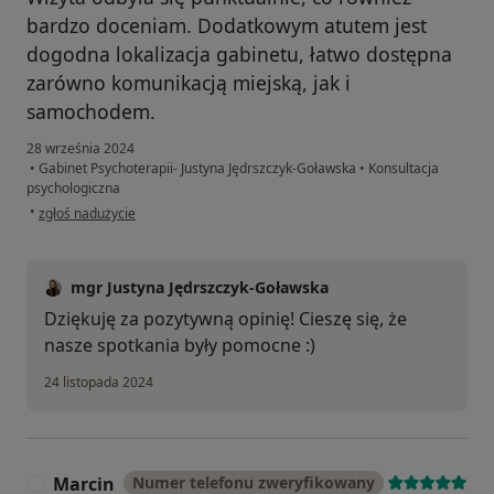
bardzo doceniam. Dodatkowym atutem jest
dogodna lokalizacja gabinetu, łatwo dostępna
zarówno komunikacją miejską, jak i
samochodem.
28 września 2024
•
Gabinet Psychoterapii- Justyna Jędrszczyk-Goławska
•
Konsultacja
psychologiczna
w opinii użytkownika Klaudia K.
•
zgłoś nadużycie
mgr Justyna Jędrszczyk-Goławska
Dziękuję za pozytywną opinię! Cieszę się, że
nasze spotkania były pomocne :)
24 listopada 2024
Marcin
Numer telefonu zweryfikowany
M