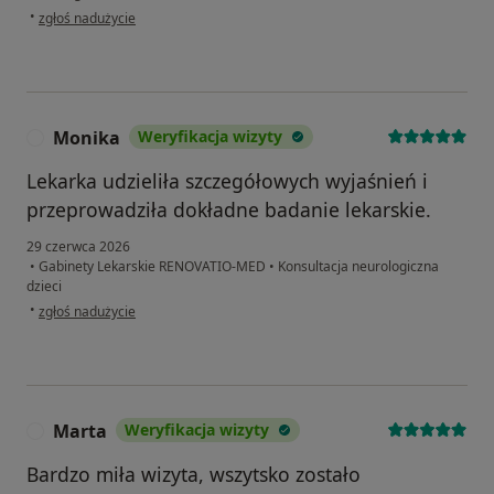
w opinii użytkownika Jimi
•
zgłoś nadużycie
Monika
Weryfikacja wizyty
M
Lekarka udzieliła szczegółowych wyjaśnień i
przeprowadziła dokładne badanie lekarskie.
29 czerwca 2026
•
Gabinety Lekarskie RENOVATIO-MED
•
Konsultacja neurologiczna
dzieci
w opinii użytkownika Monika
•
zgłoś nadużycie
Marta
Weryfikacja wizyty
M
Bardzo miła wizyta, wszytsko zostało