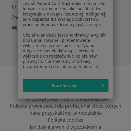
zespół Patient Care Doctoralia, ma na celu
Choroby neurologiczne w Poznaniu
lepsze zrozumienie, w jaki sposób ludzie
korzystają z narzędzi sztucznej inteligencji
Zawroty głowy w Poznaniu
jako wsparcia dla swojego dobrostanu
emocjonalnego i zdrowia psychicznego.
Więcej (15)
Więcej w kategorii: Najczęście leczone chorob
Udział w ankiecie jest anonimowy, a wyniki
będą analizowane i prezentowane
wyłącznie w formie zbiorczej. Pytania
dotyczące nastolatków są skierowane
wyłącznie do rodziców lub opiekunów
prawnych. Nie zbieramy informacji
bezpośrednio od osób niepełnoletnich.
Serwis
Regulamin
Start survey
Polityka prywatności pacjentów
Polityka prywatności profesjonalistów
Polityka prywatności dla profesjonalistów, których
dane pozyskaliśmy samodzielnie
Polityka cookies
Jak działają wyniki wyszukiwania