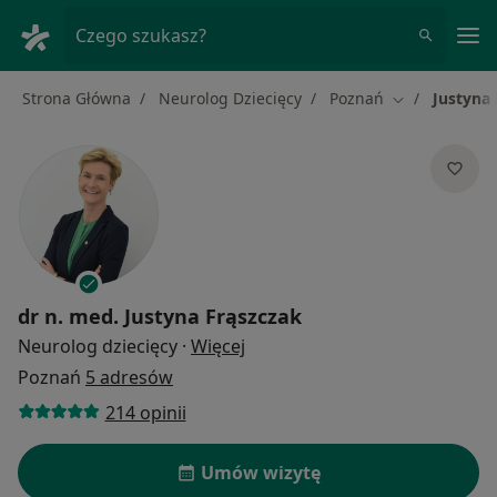
Me
Czego szukasz?
Strona Główna
Neurolog Dziecięcy
Poznań
Justyna 
Zmień miasto
dr n. med.
Justyna Frąszczak
O specjalizacjach
Neurolog dziecięcy
·
Więcej
Poznań
5 adresów
214 opinii
Umów wizytę