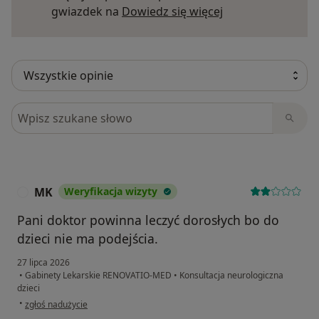
Dowiedz się więce
gwiazdek na
Dowiedz się więcej
Szukaj w opiniach
MK
Weryfikacja wizyty
M
Pani doktor powinna leczyć dorosłych bo do
dzieci nie ma podejścia.
27 lipca 2026
•
Gabinety Lekarskie RENOVATIO-MED
•
Konsultacja neurologiczna
dzieci
w opinii użytkownika MK
•
zgłoś nadużycie