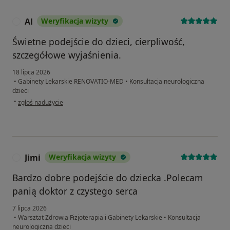
Al
Weryfikacja wizyty
A
Świetne podejście do dzieci, cierpliwość,
szczegółowe wyjaśnienia.
18 lipca 2026
•
Gabinety Lekarskie RENOVATIO-MED
•
Konsultacja neurologiczna
dzieci
w opinii użytkownika Al
•
zgłoś nadużycie
Jimi
Weryfikacja wizyty
J
Bardzo dobre podejście do dziecka .Polecam
panią doktor z czystego serca
7 lipca 2026
•
Warsztat Zdrowia Fizjoterapia i Gabinety Lekarskie
•
Konsultacja
neurologiczna dzieci