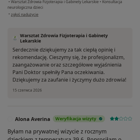
•
Warsztat Zdrowia Fizjoterapia i Gabinety Lekarskie
•
Konsultacja
neurologiczna dzieci
w opinii użytkownika Dariusz
•
zgłoś nadużycie
Warsztat Zdrowia Fizjoterapia i Gabinety
Lekarskie
Serdecznie dziękujemy za tak ciepłą opinię i
rekomendację. Cieszymy się, że profesjonalizm,
zaangażowanie oraz szczegółowe wyjaśnienia
Pani Doktor spełniły Pana oczekiwania.
Dziękujemy za zaufanie i życzymy dużo zdrowia!
15 czerwca 2026
Alona Averina
Weryfikacja wizyty
A
Byłam na prywatnej wizycie z rocznym
dzieckiem z temperaturą 39,6. Poprosiłam o