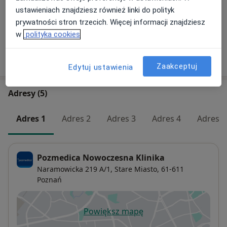
Konsultacja pediatryczna
Umów wizytę
ustawieniach znajdziesz również linki do polityk
250 zł
Szczegóły
prywatności stron trzecich. Więcej informacji znajdziesz
w
polityka cookies
W jaki sposób ustalane są ceny?
Zaakceptuj
Edytuj ustawienia
Adresy (5)
Adres 1
Adres 2
Adres 3
Adres 4
Adres 5
Pozmedica Nowoczesna Klinika
Naramowicka 219 A/1,
Stare Miasto
, 61-611
Poznań
Powiększ mapę
otwiera się w nowej karcie