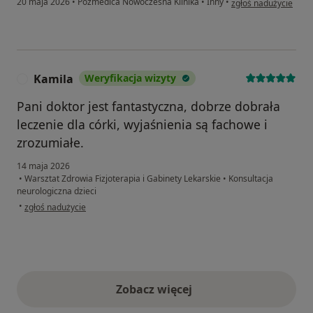
20 maja 2026
•
Pozmedica Nowoczesna Klinika
•
Inny
•
zgłoś nadużycie
Kamila
Weryfikacja wizyty
K
Pani doktor jest fantastyczna, dobrze dobrała
leczenie dla córki, wyjaśnienia są fachowe i
zrozumiałe.
14 maja 2026
•
Warsztat Zdrowia Fizjoterapia i Gabinety Lekarskie
•
Konsultacja
neurologiczna dzieci
w opinii użytkownika Kamila
•
zgłoś nadużycie
Zobacz więcej
opinie powyżej