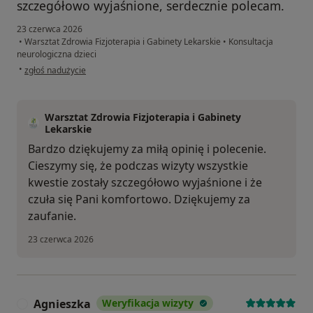
szczegółowo wyjaśnione, serdecznie polecam.
23 czerwca 2026
•
Warsztat Zdrowia Fizjoterapia i Gabinety Lekarskie
•
Konsultacja
neurologiczna dzieci
w opinii użytkownika Marta
•
zgłoś nadużycie
Warsztat Zdrowia Fizjoterapia i Gabinety
Lekarskie
Bardzo dziękujemy za miłą opinię i polecenie.
Cieszymy się, że podczas wizyty wszystkie
kwestie zostały szczegółowo wyjaśnione i że
czuła się Pani komfortowo. Dziękujemy za
zaufanie.
23 czerwca 2026
Agnieszka
Weryfikacja wizyty
A