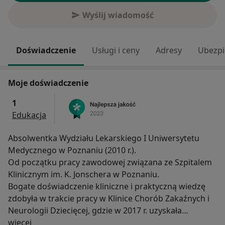
Wyślij wiadomość
Doświadczenie
Usługi i ceny
Adresy
Ubezpi
Moje doświadczenie
1
Edukacja
Absolwentka Wydziału Lekarskiego I Uniwersytetu
Medycznego w Poznaniu (2010 r.).
Od początku pracy zawodowej związana ze Szpitalem
Klinicznym im. K. Jonschera w Poznaniu.
Bogate doświadczenie kliniczne i praktyczną wiedzę
zdobyła w trakcie pracy w Klinice Chorób Zakaźnych i
Neurologii Dziecięcej, gdzie w 2017 r. uzyskała
O mnie
specjalizację w dziedzinie pediatrii, a w roku 2021 tytuł
więcej