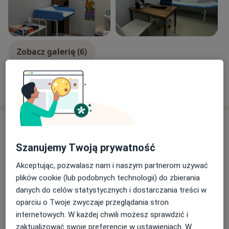
Ocena neurorozwojowa metodą Vojty
Diagnostyka zaburzeń epizodycznych
Diagnostyka i leczenie schorzeń układu nerwowego
dzieci i młodzieży TNDz
Zobacz galerię (6)
Pokaż więcej
o doświadczeniu
Usługi i ceny
Konsultacja neurologiczna
Szanujemy Twoją prywatność
Umów wizytę
300 zł
Szczegóły
Akceptując, pozwalasz nam i naszym partnerom używać
plików cookie (lub podobnych technologii) do zbierania
Konsultacja neurologiczna dzieci
danych do celów statystycznych i dostarczania treści w
Umów wizytę
300 zł
Szczegóły
oparciu o Twoje zwyczaje przeglądania stron
internetowych. W każdej chwili możesz sprawdzić i
zaktualizować swoje preferencje w ustawieniach. W