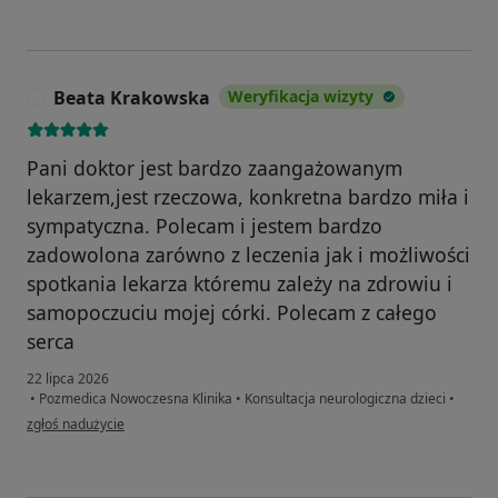
Beata Krakowska
Weryfikacja wizyty
B
Pani doktor jest bardzo zaangażowanym
lekarzem,jest rzeczowa, konkretna bardzo miła i
sympatyczna. Polecam i jestem bardzo
zadowolona zarówno z leczenia jak i możliwości
spotkania lekarza któremu zależy na zdrowiu i
samopoczuciu mojej córki. Polecam z całego
serca
22 lipca 2026
•
Pozmedica Nowoczesna Klinika
•
Konsultacja neurologiczna dzieci
•
w opinii użytkownika Beata Krakowska
zgłoś nadużycie