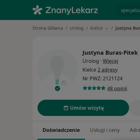
specjaliz
Strona Główna
Urolog
Kielce
Justyna Bur
Zmień miasto
Justyna Buras-Pitek
O specjal
Urolog
·
Więcej
Kielce
2 adresy
Nr PWZ: 2121124
48 opinii
Umów wizytę
Doświadczenie
Usługi i ceny
Adr