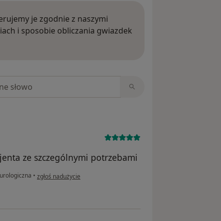
rujemy je zgodnie z naszymi
iach i sposobie obliczania gwiazdek
ięcej o opiniach
niach
jenta ze szczególnymi potrzebami
w opinii użytkownika Angelika
urologiczna
•
zgłoś nadużycie