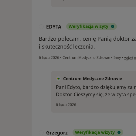
EDYTA
Weryfikacja wizyty
E
Bardzo polecam, cenię Panią doktor z
i skuteczność leczenia.
w opin
6 lipca 2026
•
Centrum Medyczne Zdrowie
•
Inny
•
zgłoś 
Centrum Medyczne Zdrowie
Pani Edyto, bardzo dziękujemy za 
Doktor. Cieszymy się, że wizyta spe
6 lipca 2026
Grzegorz
Weryfikacja wizyty
G