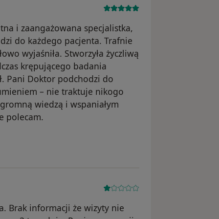
tna i zaangażowana specjalistka,
zi do każdego pacjenta. Trafnie
łowo wyjaśniła. Stworzyła życzliwą
dczas krępującego badania
ął. Pani Doktor podchodzi do
umieniem – nie traktuje nikogo
 ogromną wiedzą i wspaniałym
e polecam.
ika Ania
 Brak informacji że wizyty nie