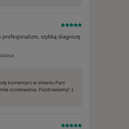
a profesjonalizm, szybką diagnozę
ii użytkownika EDYTA
nadużycie
miły komentarz w imieniu Pani
łniła oczekiwania. Pozdrawiamy! :)