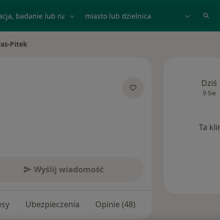
acja, badanie lub nazwisko
miasto lub dzielnica
as-Pitek
Dziś
9 Sie
izacjach
Ta kl
Wyślij wiadomość
esy
Ubezpieczenia
Opinie (48)