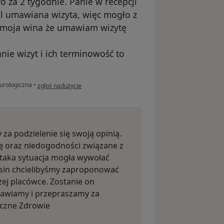
o za 2 tygodnie. Panie w recepcji
tal umawiana wizyta, więc mogło z
to moja wina że umawiam wizytę
nie wizyt i ich terminowość to
w opinii użytkownika AH
urologiczna
•
zgłoś nadużycie
za podzielenie się swoją opinią.
ję oraz niedogodności związane z
 taka sytuacja mogła wywołać
sin chcielibyśmy zaproponować
zej placówce. Zostanie on
rawiamy i przepraszamy za
yczne Zdrowie