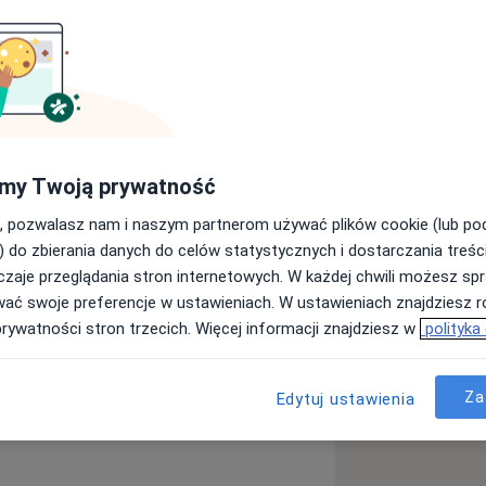
my Twoją prywatność
, pozwalasz nam i naszym partnerom używać plików cookie (lub p
Umów wizytę
) do zbierania danych do celów statystycznych i dostarczania treśc
zaje przeglądania stron internetowych. W każdej chwili możesz spr
wać swoje preferencje w ustawieniach. W ustawieniach znajdziesz ró
prywatności stron trzecich. Więcej informacji znajdziesz w
polityka
Za
Edytuj ustawienia