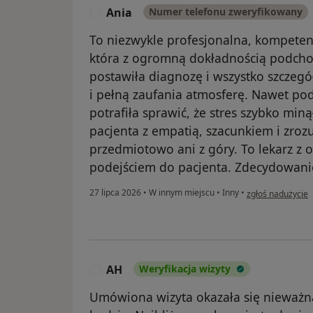
Ania
Numer telefonu zweryfikowany
A
To niezwykle profesjonalna, kompeten
która z ogromną dokładnością podchod
postawiła diagnozę i wszystko szczegó
i pełną zaufania atmosferę. Nawet po
potrafiła sprawić, że stres szybko min
pacjenta z empatią, szacunkiem i zroz
przedmiotowo ani z góry. To lekarz z
podejściem do pacjenta. Zdecydowani
w opinii użytkown
27 lipca 2026
•
W innym miejscu
•
Inny
•
zgłoś nadużycie
AH
Weryfikacja wizyty
A
Umówiona wizyta okazała się nieważna.