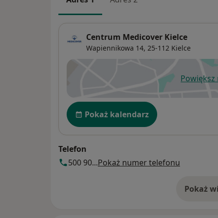
Centrum Medicover Kielce
Wapiennikowa 14,
25-112
Kielce
Powiększ
ot
Dostępność
Pokaż kalendarz
Telefon
500 90...
Pokaż numer telefonu
Pokaż wi
o 