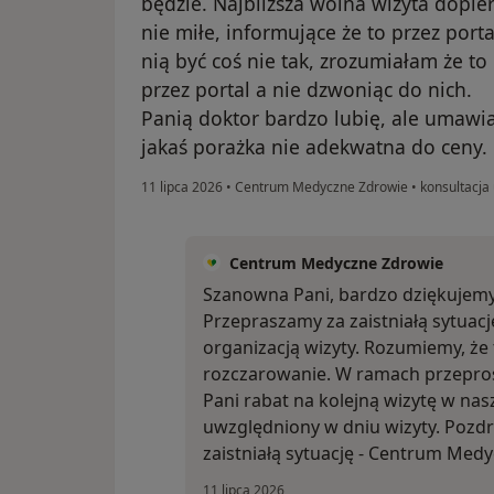
będzie. Najbliższa wolna wizyta dopier
nie miłe, informujące że to przez por
nią być coś nie tak, zrozumiałam że 
przez portal a nie dzwoniąc do nich.
Panią doktor bardzo lubię, ale umawia
jakaś porażka nie adekwatna do ceny.
11 lipca 2026
•
Centrum Medyczne Zdrowie
•
konsultacja 
Centrum Medyczne Zdrowie
Szanowna Pani, bardzo dziękujemy 
Przepraszamy za zaistniałą sytuac
organizacją wizyty. Rozumiemy, że
rozczarowanie. W ramach przepro
Pani rabat na kolejną wizytę w nas
uwzględniony w dniu wizyty. Pozd
zaistniałą sytuację - Centrum Med
11 lipca 2026