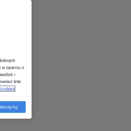
odobnych
i w oparciu o
awdzić i
wnież linki
 cookies
akceptuj