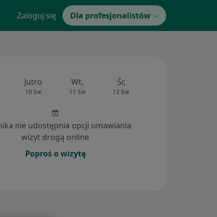
Zaloguj się
Dla profesjonalistów
Jutro
Wt,
Śr,
Czw,
Pt,
10 Sie
11 Sie
12 Sie
13 Sie
14 Si
inika nie udostępnia opcji umawiania
wizyt drogą online
Poproś o wizytę