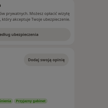
h
ntów prywatnych. Możesz opłacić wizytę
ę, który akceptuje Twoje ubezpieczenie.
według ubezpieczenia
Dodaj swoją opinię
śnienia
Przyjazny gabinet