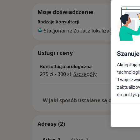
Moje doświadczenie
Rodzaje konsultacji
Stacjonarne
Zobacz lokalizacje (2)
Usługi i ceny
Szanuje
Akceptując
Konsultacja urologiczna
technologii
275 zł - 300 zł
Szczegóły
Twoje zwyc
zaktualizo
do polityk 
W jaki sposób ustalane są ceny?
Adresy (2)
Adres 1
Adres 2